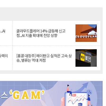
Mute
.AI
클라우드플레어 14% 급등해 신고
점...AI 지출 확대에 전망 상향
 동력의
[홍콩 대장주] 메이퇀② 실적은 고속 상
승, 밸류는 역대 저점