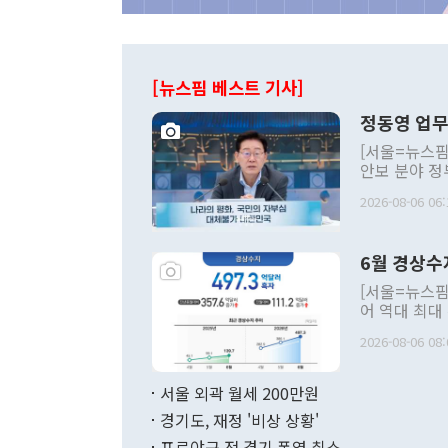
[뉴스핌 베스트 기사]
정동영 업무
[서울=뉴스핌
안보 분야 정
평화공존 발전
2026-08-06 06:
발언 중에는 
언한 것이 있
령은 공개적으
6월 경상수
주의적 희망에
관의 대북 정
[서울=뉴스핌
관 부처 장관
어 역대 최대
관의 무리한 
출 호조로 월
다. [정동영 통일부 장관이 지난달 23일 오후 서울 종로구 정부서울청사에
2026-08-06 08:
료=한국은행] 한국은행이 6일 발표한 '2026년 6월 국제수지(잠정)'에
서 취임 1주년 
면 지난 6월
부 장관 권한
1000만달러
서울 외곽 월세 200만원
발전 구상'을
이에 따라 올
적 갈등 해결
경기도, 재정 '비상 상황'
했다. 경상수
결과 혐오의 
9000만달러
프로야구 전 경기 폭염 취소