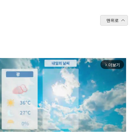
맨위로
더보기
arrow_forward_ios