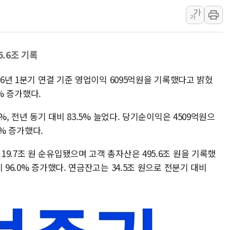
가
李대통령, ISA 개편 
가
동해중부 전 해상 풍랑
연일 폭염에 온열질환 
5.6조 기록
中 전방위 아파트 부양
인제 용대리 계곡서 수
26년 1분기 연결 기준 영업이익 6095억원을 기록했다고 밝혔
동해시, 11~14일 '
1% 증가했다.
강원 중·남부 동해안 
%, 전년 동기 대비 83.5% 늘었다. 당기순이익은 4509억원으
청양 밭에서 일하던 9
5% 증가했다.
폭염에 車 운전면허 기
9.7조 원 순유입됐으며 고객 총자산은 495.6조 원을 기록했
 96.0% 증가했다. 연금잔고는 34.5조 원으로 전분기 대비