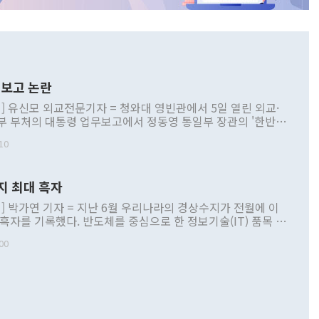
보고 논란
] 유신모 외교전문기자 = 청와대 영빈관에서 5일 열린 외교·
부 부처의 대통령 업무보고에서 정동영 통일부 장관의 '한반도
 구상'과 업무보고 발언이 논란을 빚고 있다. 이날 정 장관의
10
정부 내 조율을 거치지 않은 사안을 정책으로 추진하겠다고 공
는가 하면 사실 관계에 맞지 않은 설명도 있었다. 이재명 대통
로 신중을 기해 달라고 경고했고, 조현 외교부 장관은 '이상
지 최대 흑자
 근거한 비현실적 구상'이라는 비판을 내놨다. 그동안 정 장
책 관련 발언이 물의를 빚은 적은 여러 번 있지만 대통령과 유
] 박가연 기자 = 지난 6월 우리나라의 경상수지가 전월에 이
이 공개적으로 부정적 입장을 표명한 것은 이례적이다. 정 장
 흑자를 기록했다. 반도체를 중심으로 한 정보기술(IT) 품목 수
대북 접근법과 월권을 제어해야 한다는 목소리도 높아지고 있
간 상품수출이 처음으로 1000억달러를 넘어선 영향이다. [자
00
 따르
기자간담회를 하고 있다. [사진=통일부] 2026.07.23 ◆통일
 경상수지는 497억3000만달러 흑자로 집계됐다. 전월(386억
 넘어선 주장 정 장관은 이날 업무보고에서 '한반도 평화공존
)에 이어 두 달 연속 월간 기준 역대 최대 기록을 갈아치웠다.
 설명하면서 이재명 정부 2년차 핵심 과제로 상호 존중·평화
해 상반기 누적 경상수지 흑자는 1910억1000만달러를 기록
·핵 없는 한반도 등 3대 기본 방향을 제시했다. 정 장관은 "대
지 흑자를 견인한 것은 상품수지다. 6월 상품수지는 478억
언어는 멈춰야 한다"면서 주적 용어 대체를 주장했다. 지난 25
 흑자를 기록하며 전월에 이어 역대 최대를 다시 썼다. 국제수