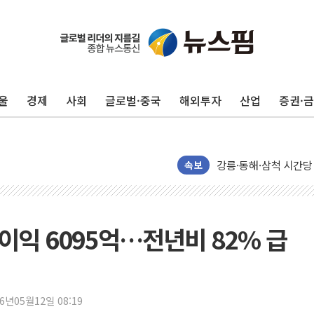
울
경제
사회
글로벌·중국
해외투자
산업
증권·
이번주 국내 주요 금융일정
美, 이란전 출구전략 
강릉·동해·삼척 시간당
폐기물 수거하다 참변
속보
서울 중랑구 주택가서 
李대통령 "결혼 때문에 
여수 오동도 인근 해상
이익 6095억…전년비 82% 급
추미애, '위안부' 피해
인천 선재도 갯벌서 해루
인천서 말다툼 중 어머니
26년05월12일 08:19
'화합' 꺼낸 김민석에