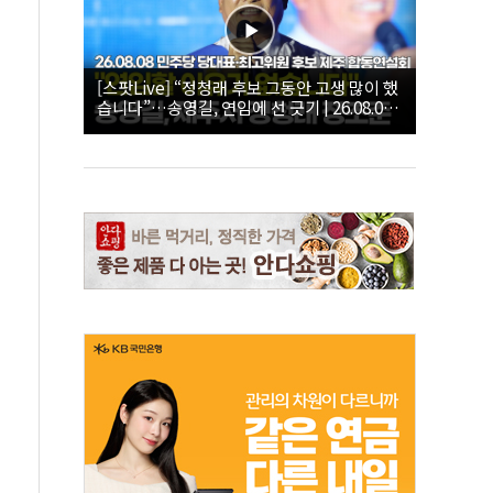
[스팟Live] “정청래 후보 그동안 고생 많이 했
습니다”…송영길, 연임에 선 긋기 | 26.08.08
더불어민주당 당대표·최고위원 후보 제주 합
동연설회