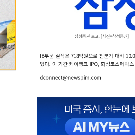
삼성증권 로고. [사진=삼성증권]
IB부문 실적은 718억원으로 전분기 대비 10
었다. 이 기간 케이뱅크 IPO, 화성코스메틱
dconnect@newspim.com