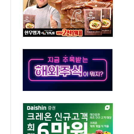
재검토 지시…與 "적극 환영"·野 "졸속 국정"
주의보…10일까지 최대 3.5m 높은 물결
사망 23명…정부, 비상대응기구 가동
, 수도 베이징도 부동산 규제 철폐
위 상승으로 피서객 7명 고립…전원 구조
별똥별 멍' 운영…페르세우스 유성우 관측
시간당 50mm 이상 폭우…호우경보 발효
0대 숨져…온열질환 여부 조사
능시험 오전 집중 편성…체감온도 38도 넘으면 중단