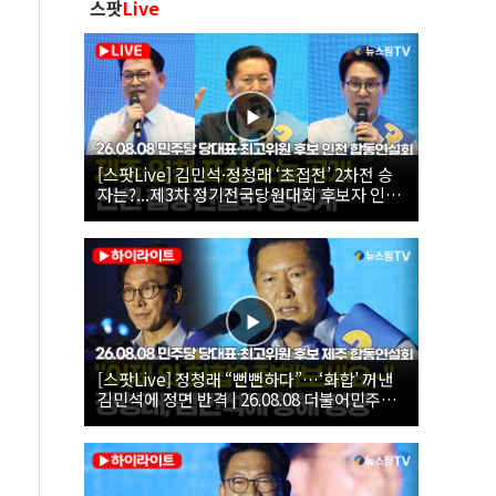
스팟
Live
[스팟Live] 김민석·정청래 ‘초접전’ 2차전 승
자는?...제3차 정기전국당원대회 후보자 인천
합동연설회 생중계 | 26.08.08
[스팟Live] 정청래 “뻔뻔하다”…‘화합’ 꺼낸
김민석에 정면 반격 | 26.08.08 더불어민주당
당대표·최고위원 후보 제주 합동연설회