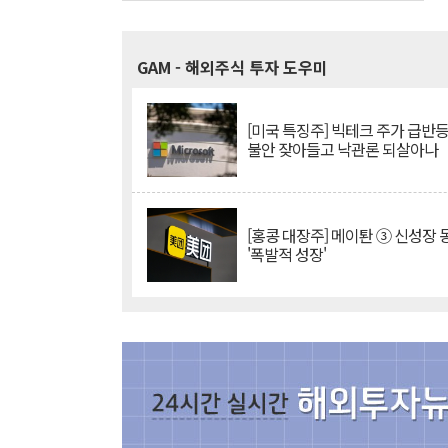
GAM
- 해외주식 투자 도우미
[미국 특징주] 빅테크 주가 급반등..
불안 잦아들고 낙관론 되살아나
[홍콩 대장주] 메이퇀 ③ 신성장
'폭발적 성장'