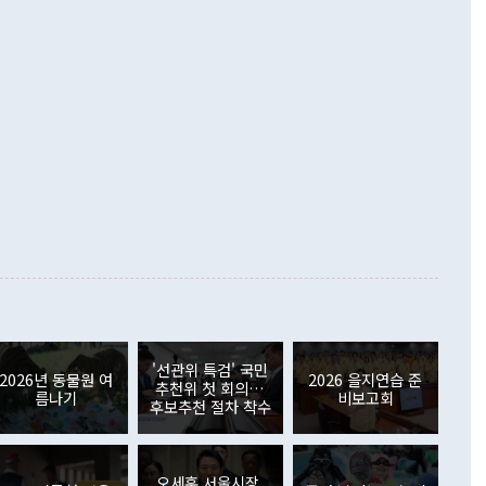
D(완전하고 검증가능하며 되돌릴 수 없는 비핵화) 구도는 이미
수출은 1123억7000만달러로 전년 동월 대비 84.5% 증가하
했다. 또 "현 시점에서 흘러간 선(先)비핵화만 되뇌는 것은
 처음으로 1000억달러를 넘어섰다. 상품수입은 644억8000만
 데 힘이 되지 않는다"고 주장했다. 정 장관은 또 "정전 체제
6% 늘었다. 통관 기준으로는 반도체 수출이 전년 동월 대비
로 바꾸는 논의에 착수하겠다"면서 "북·미 정상회담 견인과
증했고 컴퓨터·주변기기(SSD)는 282.7% 증가했다. IT 품목
화의 동력을 확보하기 위해 최선을 다할 것"이라고 말했다. 하
.4% 늘었으며 비IT 품목도 ▲석유제품(47.5%) ▲화공품
령은 정 장관의 구상에 대부분 제동을 걸었다. 이 대통령은 "평
▲철강제품(17.9%) ▲승용차(6.1%) 등을 중심으로 18.6% 증가
 정치적으로 악용되는 측면이 있다"며 "많이 조심하셔야 한
준 수입은 ▲원자재(30.5%) ▲자본재(35.3%) ▲소비재
다. 북한을 다른 이름으로 불러야 한다는 주장에는 "표현에 꼬
가 모두 늘었다. 서비스수지는 12억9000만달러 적자를 기록해 전
정쟁으로 휘몰아 들어가면 원래 하고자 했던 데에서 오히려 나
000만달러)보다 적자 폭이 확대됐다. 여행수지는 외국인 입국자
래될 수 있다"고 경고했다. 이 대통령은 남북 신뢰 구축을 위해
증료 인상 등에 따른 출국자 감소로 4억4000만달러 흑자를
합의를 선제적으로 복원해야 한다는 정 장관의 주장에 대해서도
지식재산권사용료수지는 전월 흑자에서 4억4000만달러 적자
대로 하는 게 과연 한반도의 평화와 안정에 플러스냐, 결론적
 본원소득수지는 배당소득을 중심으로 32억7000만달러 흑자
이 들 때도 있다"며 부정적으로 반응했다. 조현 외교부 장
월(21억7000만달러)보다 흑자 폭이 확대됐다. 배당소득수지
 사후 브리핑에서 정 장관이 언급한 '4자 회담'에 대해 "이상
이 늘어난 데다 전월 분기배당에 따른 기저효과로 배당지급이
 어떤 희망이라 하더라도 그건 아직 조율되지 않은 방법"이
6000만달러 흑자를 나타냈다. 금융계정 순자산은 6월 중 467
들께서 디스카운트해 주시면 좋겠다"고 선을 그었다. 정 장관
러 증가해 월간 기준 역대 최대 증가 폭을 기록했다. 종전 최대
아 블라디보스토크에서 열리는 '동방경제포럼(EEF)'을 언급하
월(369억9000만달러)을 넘어선 것이다. 직접투자에서는 내국
원에서 (참석을) 검토하고 있다"고 발언한 데 대해서도 조 장관
가 80억1000만달러, 외국인의 국내투자가 46억3000만달러
'선관위 특검' 국민
외교부의 몫"이라며 "아직 거기까지 진도가 나가지 않았다"고
2026년 동물원 여
2026 을지연습 준
. 증권투자에서는 외국인의 국내 주식 매도세가 이어졌다. 외
추천위 첫 회의…
름나기
비보고회
장관이 이날 소개한 대북 구상과 설명은 정부 내 조율을 거치지
주식 투자는 차익실현 매도 등의 영향으로 316억1000만달러
후보추천 절차 착수
서 문제가 있다. 특히 주적 표현 대체와 국호 사용, 9·19 군
(-310억5000만달러)에 이어 역대 최대 순매도 기록을 다시
 4자회담 추진 등은 통일부 장관이 결정할 사안이 아니어서 월
국인의 국내 채권투자는 세계국채지수(WGBI) 자금 유입에도
이 나오고 있다. 이 대통령은 정 장관의 업무보고를 듣고 난
도래 영향으로 증가 폭이 줄어든 52억9000만달러를 기록했
무보고에 발표했다고 승인난 건 아니다"라고 재차 확인했다. 정
오세훈 서울시장,