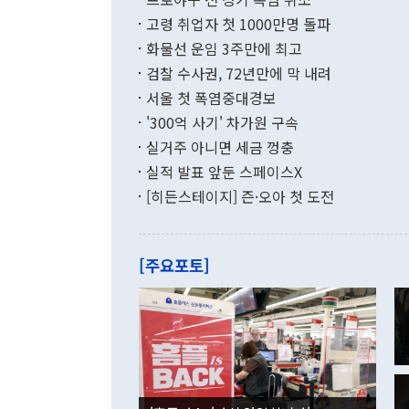
년간의 CVI
지 기준 상품
고령 취업자 첫 1000만명 돌파
무너졌다고도 
며 월간 기준
현실을 바꾸는
달러로 38.
화물선 운임 3주만에 최고
를 평화 체제
196.9% 급
검찰 수사권, 72년만에 막 내려
함께 4자 대
수출은 160
지만 이 대통
서울 첫 폭염중대경보
(18.6%) 
화공존 정책이
했다. 통관 기
'300억 사기' 차가원 구속
다"고 지적했
(16.4%)
투리가 잡혀 
실거주 아니면 세금 껑충
월(-10억9
쁜 상황이 초
증가와 유류할
실적 발표 앞둔 스페이스X
9·19 군사
기록했지만 
[히든스테이지] 즌·오아 첫 도전
"우리의 선의
로 전환됐다.
으로 약간의 의문
를 기록해 전
관은 업무보고
는 배당수입
주의에 근거한
줄면서 25억
[주요포토]
라며 "여러분
억1000만달
이 9월 러시
였던 올해 3
며 "정부 차
인의 해외투자
은 "그것은 
각각 증가했다
잘랐다. 정 
국인의 국내 
않았다는 점에
감소하며 전월
사합의 복원,
경신했다. 외
권이라는 지적
분기 말 만기
뒤 "여기 업