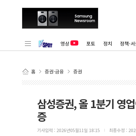
영상
포토
정치
정책·서
홈
증권·금융
증권
삼성증권, 올 1분기 영업
증
기사입력 :
2026년05월11일 18:15
최종수정 :
20