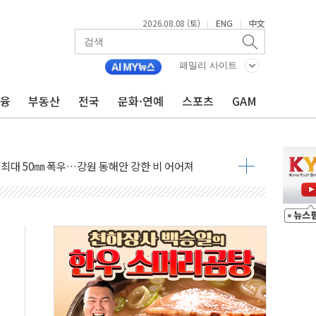
2026.08.08 (토)
ENG
中文
|
|
패밀리 사이트
금융
부동산
전국
문화·연예
스포츠
GAM
(8.10~8.14)
만지작…공습 한계·탄약 부족 현실화
 최대 50㎜ 폭우…강원 동해안 강한 비 어어져
…60대 환경미화원 수거차에 치여 사망
흉기 난동…60대 남성 2명 숨져
손해 보는 일 없게"…'결혼 페널티' 22개 과제 손본다
서 모터보트 전복…1명 사망·1명 실종
자 기림의 날 참석..."국제적 시민 연대로 목소리 내야"
질 중 실종 60대 나흘만에 숨진 채 발견
 흉기 살해 10대 아들 체포
 '뻔뻔' 받아친 정청래…제주 연설서 신경전 고조