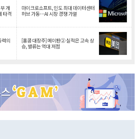
뇌부 개
마이크로소프트, 인도 최대 데이터센터
에 타격
허브 가동…AI 시장 경쟁 가열
 동력의
[홍콩 대장주] 메이퇀② 실적은 고속 상
승, 밸류는 역대 저점