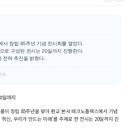
[오늘의 국회일정] 상임위·세미나·기
이란, 美·이스라엘 선박 호르무즈 
유럽증시, 견조한 실적 소화하며 대부
리투아니아 국방 "러, 우크라 드론
구광모, 내주 실리콘밸리서 젠슨 황
서 창립 85주년 기념 전시회를 열었다.
뉴욕증시 개장 전 특징주...모더
품으로 구성된 전시는 20일까지 진행한다.
장 전략 추진을 밝혔다.
김정관 장관 "영업이익 N% 성과
뉴욕증시 프리뷰, 미 주가선물 AI
어요.
청와대, 북한 단거리 탄도미사일 발
20일까지
그룹이 창립 85주년을 맞아 판교 본사 테크노플렉스에서 기념
 혁신, 우리가 만드는 미래'를 주제로 한 전시는 20일까지 진