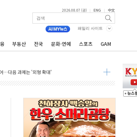
2026.08.07 (금)
ENG
中文
|
|
패밀리 사이트
금융
부동산
전국
문화·연예
스포츠
GAM
행정명령 서명…출생시민권 제한 재시동
군수품 부족설 일축 "막대한 무기 보유"
어…다음 과제는 '외형 확대'
 귀환 조짐에 전월세시장 '긴장'
교환·재매수·다운사이징 '저울질'
항 제한 검토에 유가 3% 급등…금값 보합
다우 5거래일 랠리 '마침표'
합의 막바지.."美와 직접 협상 없어"
·김민석 후보 - 8월 7일
2차 회의…주택 공급 대책 막바지 조율할 듯