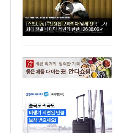
[스팟Live] "전셋집 구하려다 월세 선택"...사
회에 첫발 내디딘 청년의 한탄 | 26.08.06 서울
시 부동산 대토론회