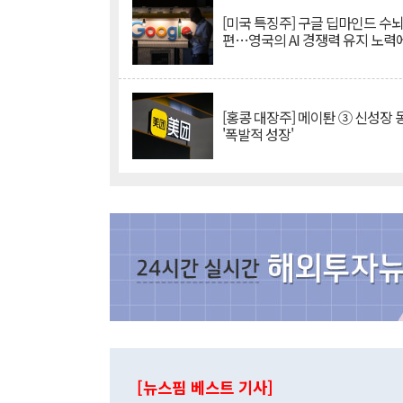
[미국 특징주] 구글 딥마인드 수
편…영국의 AI 경쟁력 유지 노력
[홍콩 대장주] 메이퇀 ③ 신성장
'폭발적 성장'
[뉴스핌 베스트 기사]