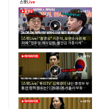
스팟
Live
[스팟Live] *풀영상* 이준석, 보완수사권 폐
지에 "민주당 개악입법, 불안감 가중시켜"｜
26.08.06 개혁신당 보완수사권 폐지 토론회
[스팟Live] '투미TV' 김제경이 내린 李정부 부
동산 정책 점수는? | 26.08.06 서울시 부동산
대토론회