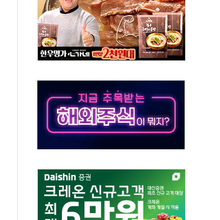
자회견·주요 정당 - 8월 7일
통항 제한 추진…美 "통행 막을 권한 없어"
분 상승… "2분기 기업 순이익 21% 증가" 전망
으로 나토 회원국 공격 검토… 거짓 깃발 작전"
 재회…로봇·AI 데이터센터·모빌리티 구체화
나·아이온큐·도어대시↑ VS 샌디스크·피그마·앱러빈↓
급 반대…상법·자본시장법 개정 논의"
주 차익실현 속 혼조세...웨스턴디지털·샌디스크↓
사에 긴급 안보 점검회의