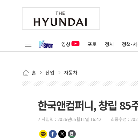
영상
포토
정치
정책·서
홈
산업
자동차
한국앤컴퍼니, 창립 85
기사입력 :
2026년05월11일 16:42
최종수정 :
20