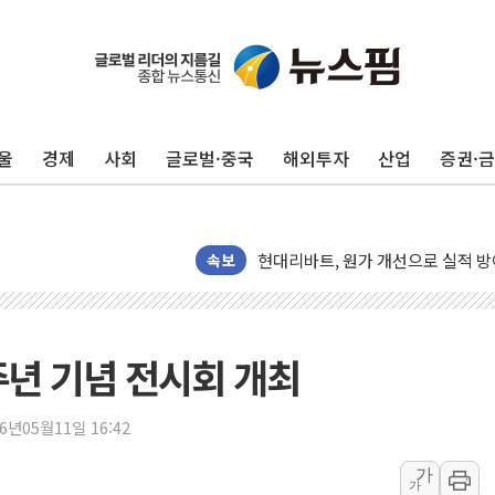
울
경제
사회
글로벌·중국
해외투자
산업
증권·
트럼프, '원정출산 시민권 차단' 
트럼프 "이란전 조만간 끝날 것"…
현대리바트, 원가 개선으로 실적 방
"세금 부담 덜자"…비거주 1주택자
속보
세금 부담 커진 고가 1주택자…맞
[금/유가] 이란의 호르무즈 해협 통
뉴욕증시, 유가·금리 부담에 하락…
주년 기념 전시회 개최
이란, 오만과 호르무즈 해협 재개방 
[민주 당권주자 일정] 송영길·정청래
26년05월11일 16:42
李대통령, 오늘 부동산 정책 점검 
가
가
[오늘의 정치일정] 8월 7일(금)