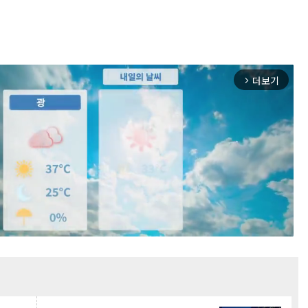
더보기
arrow_forward_ios
Mute