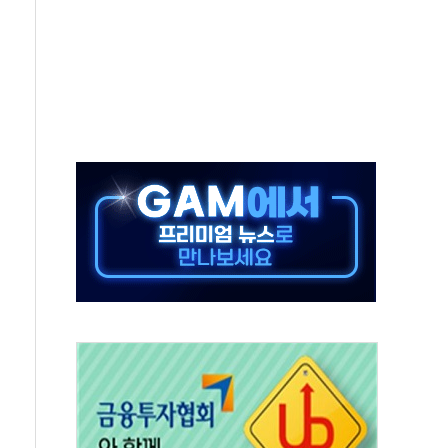
보는 일 없게"…'결혼 페널티' 22개 과제 손본다
터보트 전복…1명 사망·1명 실종
의 날 참석..."국제적 시민 연대로 목소리 내야"
 실종 60대 나흘만에 숨진 채 발견
 살해 10대 아들 체포
' 받아친 정청래…제주 연설서 신경전 고조