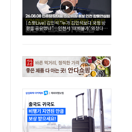
[스팟Live] 김민석 “누가 김민석보다 국정 방
향을 공유했나”…인천서 ‘대체불가’ 외쳤다 |
26.08.08 더불어민주당 당대표·최고위원 후
보 인천 합동연설회