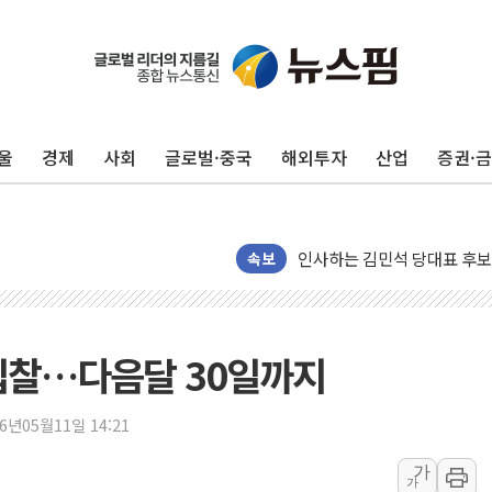
포항시 재난예산 40억 긴급 
울진·영덕 '호우특보'-포항 '
[종합] 김민석, 정청래에 '0.86
울
경제
사회
글로벌·중국
해외투자
산업
증권·
인천 합동연설회 나선 송영길
김민석, 2주차 제주·인천 경선서
인사하는 김민석 당대표 후보
[속보] 민주, 제주·인천 경선 결
속보
[속보] 민주, 인천 경선 결과 발
[속보] 민주, 제주 경선 결과 발
이번주 국내 주요 금융일정(8.1
입찰…다음달 30일까지
美, 이란전 출구전략 만지작
강릉·동해·삼척 시간당 최대 
26년05월11일 14:21
폐기물 수거하다 참변…60대
가
가
서울 중랑구 주택가서 흉기 난