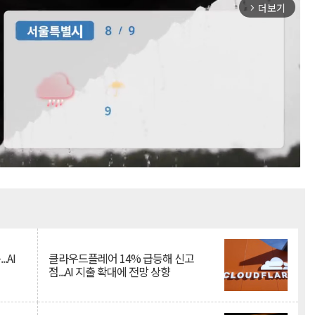
더보기
arrow_forward_ios
Mute
.AI
클라우드플레어 14% 급등해 신고
점...AI 지출 확대에 전망 상향