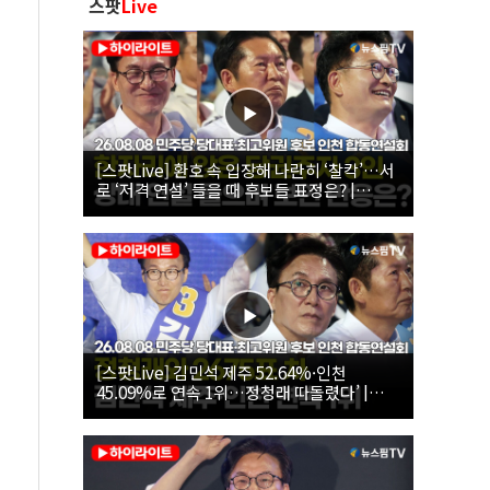
스팟
Live
[스팟Live] 환호 속 입장해 나란히 ‘찰칵’…서
로 ‘저격 연설’ 들을 때 후보들 표정은? |
26.08.08 더불어민주당 당대표·최고위원 후
보 인천 합동연설회
[스팟Live] 김민석 제주 52.64%·인천
45.09%로 연속 1위…정청래 따돌렸다’ |
26.08.08 더불어민주당 당대표·최고위원 후
보 인천 합동연설회