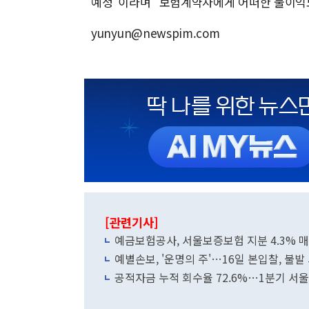
예정"이라며 "보험계약자에게 어떠한 불이익도
yunyun@newspim.com
[관련기사]
예금보험공사, 서울보증보험 지분 4.3% 매각
예별손보, '운명의 주'…16일 본입찰, 불발
공적자금 누적 회수율 72.6%…1분기 서