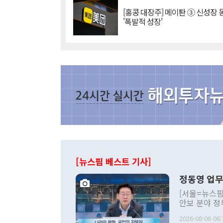
[홍콩 대장주] 메이퇀 ③ 신성장
'폭발적 성장'
[뉴스핌 베스트 기사]
정동영 업무
[서울=뉴스핌
안보 분야 정
평화공존 발전
2026-08-06 06:
발언 중에는 