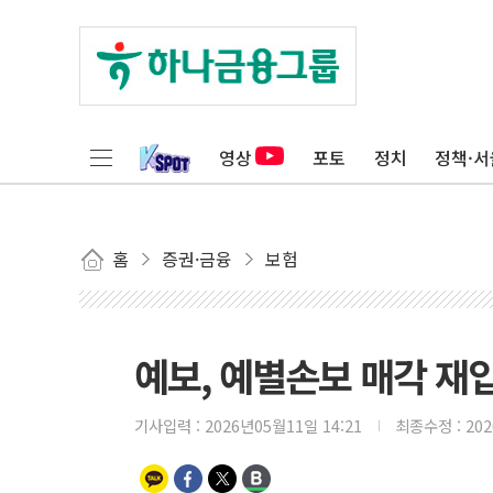
영상
포토
정치
정책·서
홈
증권·금융
보험
예보, 예별손보 매각 재
기사입력 :
2026년05월11일 14:21
최종수정 :
20