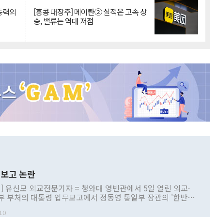
 동력의
[홍콩 대장주] 메이퇀② 실적은 고속 상
승, 밸류는 역대 저점
보고 논란
] 유신모 외교전문기자 = 청와대 영빈관에서 5일 열린 외교·
부 부처의 대통령 업무보고에서 정동영 통일부 장관의 '한반도
 구상'과 업무보고 발언이 논란을 빚고 있다. 이날 정 장관의
10
정부 내 조율을 거치지 않은 사안을 정책으로 추진하겠다고 공