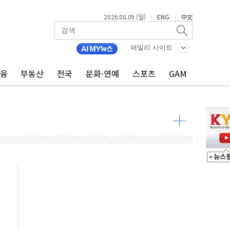
2026.08.09 (일)
ENG
中文
|
|
투입…고수온 양식장 복구·지원 '총력'
산사태 주의보'...경북도, 호우 피해·통제구간 없어
패밀리 사이트
%p' 차 재역전 성공...金 45.42% vs 鄭 44.56%
금융
부동산
전국
문화·연예
스포츠
GAM
·정청래·김민석 당대표 후보
 정청래에 승리...47.75% vs 42.08%
과 발표...김민석 47.75% 정청래 42.08%
표...김민석 45.09% 정청래 43.27% 송영길 11.63%
표...김민석 52.64% 정청래 39.89% 송영길 7.47%
0~8.14)
…공습 한계·탄약 부족 현실화
50㎜ 폭우…강원 동해안 강한 비 이어져
 환경미화원 수거차에 치여 사망
동…60대 남성 2명 숨져