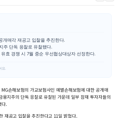
李대통령 "결혼 때문에 손해 
여수 오동도 인근 해상서 모
추미애, '위안부' 피해자 기림
인천 선재도 갯벌서 해루질 중
인천서 말다툼 중 어머니 흉기
공개매각 재공고 입찰을 추진한다.
'화합' 꺼낸 김민석에 '뻔뻔
지주 단독 응찰로 유찰됐다.
유효 경쟁 시 7월 중순 우선협상대상자 선정한다.
어요.
사가 MG손해보험의 가교보험사인 예별손해보험에 대한 공개매
금융지주의 단독 응찰로 유찰된 가운데 일부 잠재 투자자들의
다.
 재공고 입찰을 추진한다고 11일 밝혔다.