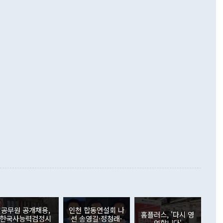
 경상수지는 497억3000만달러 흑자로 집계됐다. 전월(386억
 넘어선 주장 정 장관은 이날 업무보고에서 '한반도 평화공존
)에 이어 두 달 연속 월간 기준 역대 최대 기록을 갈아치웠다.
 설명하면서 이재명 정부 2년차 핵심 과제로 상호 존중·평화
해 상반기 누적 경상수지 흑자는 1910억1000만달러를 기록
·핵 없는 한반도 등 3대 기본 방향을 제시했다. 정 장관은 "대
지 흑자를 견인한 것은 상품수지다. 6월 상품수지는 478억
언어는 멈춰야 한다"면서 주적 용어 대체를 주장했다. 지난 25
 흑자를 기록하며 전월에 이어 역대 최대를 다시 썼다. 국제수
D(완전하고 검증가능하며 되돌릴 수 없는 비핵화) 구도는 이미
수출은 1123억7000만달러로 전년 동월 대비 84.5% 증가하
했다. 또 "현 시점에서 흘러간 선(先)비핵화만 되뇌는 것은
 처음으로 1000억달러를 넘어섰다. 상품수입은 644억8000만
 데 힘이 되지 않는다"고 주장했다. 정 장관은 또 "정전 체제
6% 늘었다. 통관 기준으로는 반도체 수출이 전년 동월 대비
로 바꾸는 논의에 착수하겠다"면서 "북·미 정상회담 견인과
증했고 컴퓨터·주변기기(SSD)는 282.7% 증가했다. IT 품목
화의 동력을 확보하기 위해 최선을 다할 것"이라고 말했다. 하
.4% 늘었으며 비IT 품목도 ▲석유제품(47.5%) ▲화공품
령은 정 장관의 구상에 대부분 제동을 걸었다. 이 대통령은 "평
▲철강제품(17.9%) ▲승용차(6.1%) 등을 중심으로 18.6% 증가
 정치적으로 악용되는 측면이 있다"며 "많이 조심하셔야 한
준 수입은 ▲원자재(30.5%) ▲자본재(35.3%) ▲소비재
다. 북한을 다른 이름으로 불러야 한다는 주장에는 "표현에 꼬
가 모두 늘었다. 서비스수지는 12억9000만달러 적자를 기록해 전
정쟁으로 휘몰아 들어가면 원래 하고자 했던 데에서 오히려 나
000만달러)보다 적자 폭이 확대됐다. 여행수지는 외국인 입국자
래될 수 있다"고 경고했다. 이 대통령은 남북 신뢰 구축을 위해
증료 인상 등에 따른 출국자 감소로 4억4000만달러 흑자를
합의를 선제적으로 복원해야 한다는 정 장관의 주장에 대해서도
지식재산권사용료수지는 전월 흑자에서 4억4000만달러 적자
대로 하는 게 과연 한반도의 평화와 안정에 플러스냐, 결론적
 본원소득수지는 배당소득을 중심으로 32억7000만달러 흑자
이 들 때도 있다"며 부정적으로 반응했다. 조현 외교부 장
월(21억7000만달러)보다 흑자 폭이 확대됐다. 배당소득수지
 사후 브리핑에서 정 장관이 언급한 '4자 회담'에 대해 "이상
이 늘어난 데다 전월 분기배당에 따른 기저효과로 배당지급이
 어떤 희망이라 하더라도 그건 아직 조율되지 않은 방법"이
6000만달러 흑자를 나타냈다. 금융계정 순자산은 6월 중 467
들께서 디스카운트해 주시면 좋겠다"고 선을 그었다. 정 장관
러 증가해 월간 기준 역대 최대 증가 폭을 기록했다. 종전 최대
아 블라디보스토크에서 열리는 '동방경제포럼(EEF)'을 언급하
월(369억9000만달러)을 넘어선 것이다. 직접투자에서는 내국
원에서 (참석을) 검토하고 있다"고 발언한 데 대해서도 조 장관
가 80억1000만달러, 외국인의 국내투자가 46억3000만달러
공무원 공개채용,
인천 합동연설회 나
외교부의 몫"이라며 "아직 거기까지 진도가 나가지 않았다"고
홈플러스, '다시 영
. 증권투자에서는 외국인의 국내 주식 매도세가 이어졌다. 외
한국사능력검정시
선 송영길·정청래·
업합니다'