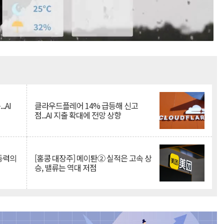
Mute
.AI
클라우드플레어 14% 급등해 신고
점...AI 지출 확대에 전망 상향
 동력의
[홍콩 대장주] 메이퇀② 실적은 고속 상
승, 밸류는 역대 저점