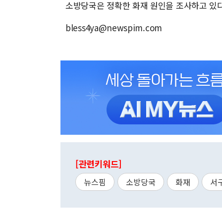
소방당국은 정확한 화재 원인을 조사하고 있다
bless4ya@newspim.com
[관련키워드]
뉴스핌
소방당국
화재
서