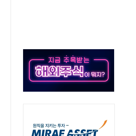
 예술·체육요원 최대 33% 감축
 역대 최대폭 감소한 9.4%↓…유통업계 양극화 심화
 특사'로 콜롬비아 대통령 취임식 참석
시간당 30mm 강한 비...호우 피해 없어
방…野 "청년 우롱 기괴" vs 與 "송구한 해프닝"
 2026'서 어린이 과학연극 2편 수상
우스' 잠실점, 직장인 핫플레이스로 부상
정 조율 완료…초고가·비거주 1주택 등 여론 수렴"
쇄 추돌…7세 남아 등 4명 부상
"…LG유플러스, AI 홈네트워크 구현 첫발