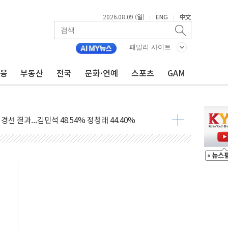
2026.08.09 (일)
ENG
中文
|
|
패밀리 사이트
금융
부동산
전국
문화·연예
스포츠
GAM
해 10대 구속…범행 후 반려견도 죽여
 정청래에 승리…金 48.54% vs 鄭 44.40%
경선 결과...김민석 48.54% 정청래 44.40%
발표...김민석 47.37% 정청래 45.71% 송영길 6.92%
발표...정청래 47.82% 김민석 46.35% 송영길 5.83%
발표...김민석 50.30% 정청래 41.94% 송영길 7.76%
객 400명 맞이…"마음 잇는 시간 되길"
 지급 확정되나…재상고 앞두고 막판 셈법
'행복상자' 전달
극기 거꾸로' 논란…이틀만에 철거