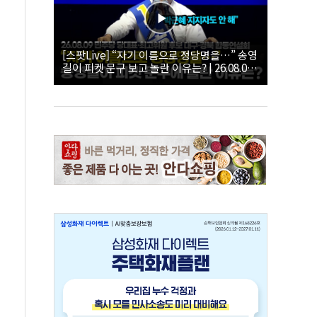
[스팟Live] “자기 이름으로 정당명을…” 송영
길이 피켓 문구 보고 놀란 이유는? | 26.08.09
더불어민주당 당대표·최고위원 후보 대구·경
북 합동연설회