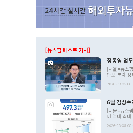
[뉴스핌 베스트 기사]
정동영 업무
[서울=뉴스핌
안보 분야 정
평화공존 발전
2026-08-06 06:
발언 중에는 
언한 것이 있
령은 공개적으
6월 경상수
주의적 희망에
관의 대북 정
[서울=뉴스핌
관 부처 장관
어 역대 최대
관의 무리한 
출 호조로 월
다. [정동영 통일부 장관이 지난달 23일 오후 서울 종로구 정부서울청사에
2026-08-06 08:
료=한국은행] 한국은행이 6일 발표한 '2026년 6월 국제수지(잠정)'에
서 취임 1주년 