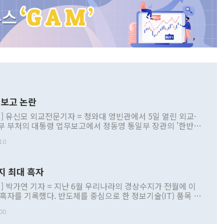
보고 논란
] 유신모 외교전문기자 = 청와대 영빈관에서 5일 열린 외교·
부 부처의 대통령 업무보고에서 정동영 통일부 장관의 '한반도
 구상'과 업무보고 발언이 논란을 빚고 있다. 이날 정 장관의
10
정부 내 조율을 거치지 않은 사안을 정책으로 추진하겠다고 공
는가 하면 사실 관계에 맞지 않은 설명도 있었다. 이재명 대통
로 신중을 기해 달라고 경고했고, 조현 외교부 장관은 '이상
지 최대 흑자
 근거한 비현실적 구상'이라는 비판을 내놨다. 그동안 정 장
책 관련 발언이 물의를 빚은 적은 여러 번 있지만 대통령과 유
] 박가연 기자 = 지난 6월 우리나라의 경상수지가 전월에 이
이 공개적으로 부정적 입장을 표명한 것은 이례적이다. 정 장
 흑자를 기록했다. 반도체를 중심으로 한 정보기술(IT) 품목 수
대북 접근법과 월권을 제어해야 한다는 목소리도 높아지고 있
간 상품수출이 처음으로 1000억달러를 넘어선 영향이다. [자
00
 따르
기자간담회를 하고 있다. [사진=통일부] 2026.07.23 ◆통일