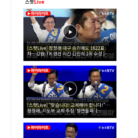
스팟
Live
[스팟Live] 정청래 대구 승리에도 1622표
차…강원·TK 경선 이긴 김민석 1위 수성 |
26.08.09 더불어민주당 당대표·최고위원 후
보 대구·경북 합동연설회
[스팟Live] “맞습니다! 교체해야 합니다!”…
정청래, 지도부 교체 주장 ‘정면돌파’ |
26.08.09 더불어민주당 당대표·최고위원 후
보 대구·경북 합동연설회