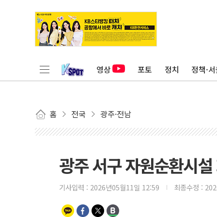
영상
포토
정치
정책·서
홈
전국
광주·전남
광주 서구 자원순환시설 
기사입력 :
2026년05월11일 12:59
최종수정 :
20