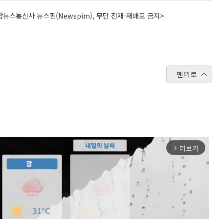
뉴스통신사 뉴스핌(Newspim), 무단 전재-재배포 금지>
맨위로
더보기
arrow_forward_ios