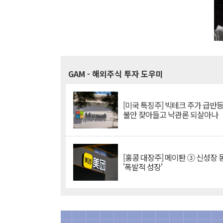
GAM
- 해외주식 투자 도우미
[미국 특징주] 빅테크 주가 급반등..
불안 잦아들고 낙관론 되살아나
[홍콩 대장주] 메이퇀 ③ 신성장
'폭발적 성장'