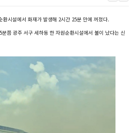
병무청, 보충역 전면 손질…
홈플러스發 대형마트 판매,
원순환시설에서 화재가 발생해 2시간 25분 만에 꺼졌다.
윤준병·이해민 의원, '정부
'호우·산사태 주의보' 울진 
25분쯤 광주 서구 세하동 한 자원순환시설에서 불이 났다는 신
여야, 황희 '버스 하우스' 공
풀무원재단, '국제과학연극제
현대그린푸드 '텍사스로드하
與 "세제개편안 8월 말 당
경인고속도로서 차량 4대 연
"AI가 먼저 알아채고 고친다