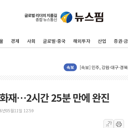
울
경제
사회
글로벌·중국
해외투자
산업
증권·
인천서 말다툼 중 어머니 살
김민석, 강원·대구·경북 경선서
[속보] 민주, 강원·대구·경북 
속보
[속보] 민주, 경북 경선 결과 
[속보] 민주, 대구 경선 결과 
[속보] 민주, 강원 경선 결과 
화재…2시간 25분 만에 완진
정재헌 CEO, SKT 장기고
최태원, 노소영에 9440억
26년05월11일 12:59
하나금융, 명동 소상공인에 
인천시 광복절 현수막 '태
가
가