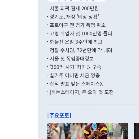
면 지난 6월
부 장관 권한
1000만달러
서울 외곽 월세 200만원
발전 구상'을
이에 따라 올
적 갈등 해결
경기도, 재정 '비상 상황'
했다. 경상수
결과 혐오의 
9000만달러
프로야구 전 경기 폭염 취소
년간의 CVI
지 기준 상품
고령 취업자 첫 1000만명 돌파
무너졌다고도 
며 월간 기준
현실을 바꾸는
달러로 38.
화물선 운임 3주만에 최고
를 평화 체제
196.9% 급
검찰 수사권, 72년만에 막 내려
함께 4자 대
수출은 160
지만 이 대통
서울 첫 폭염중대경보
(18.6%) 
화공존 정책이
했다. 통관 기
'300억 사기' 차가원 구속
다"고 지적했
(16.4%)
투리가 잡혀 
실거주 아니면 세금 껑충
월(-10억9
쁜 상황이 초
증가와 유류할
실적 발표 앞둔 스페이스X
9·19 군사
기록했지만 
[히든스테이지] 즌·오아 첫 도전
"우리의 선의
로 전환됐다.
으로 약간의 의문
를 기록해 전
관은 업무보고
는 배당수입
주의에 근거한
줄면서 25억
[주요포토]
라며 "여러분
억1000만달
이 9월 러시
였던 올해 3
며 "정부 차
인의 해외투자
은 "그것은 
각각 증가했다