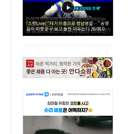
[스팟Live] “자기 이름으로 정당명을…” 송영
길이 피켓 문구 보고 놀란 이유는? | 26.08.09
더불어민주당 당대표·최고위원 후보 대구·경
북 합동연설회