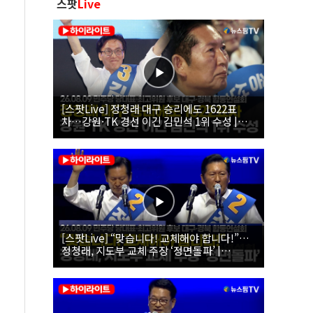
스팟
Live
[스팟Live] 정청래 대구 승리에도 1622표
차…강원·TK 경선 이긴 김민석 1위 수성 |
26.08.09 더불어민주당 당대표·최고위원 후
보 대구·경북 합동연설회
[스팟Live] “맞습니다! 교체해야 합니다!”…
정청래, 지도부 교체 주장 ‘정면돌파’ |
26.08.09 더불어민주당 당대표·최고위원 후
보 대구·경북 합동연설회