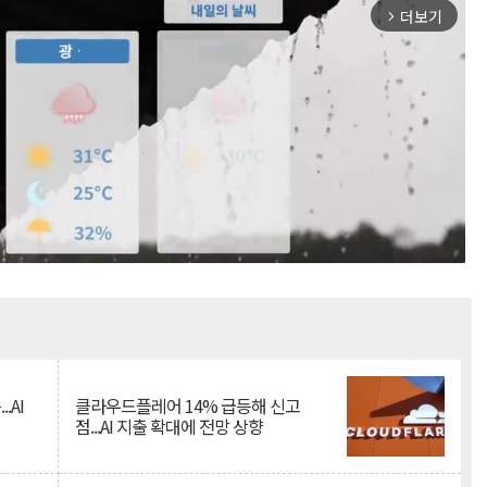
더보기
arrow_forward_ios
Mute
.AI
클라우드플레어 14% 급등해 신고
점...AI 지출 확대에 전망 상향