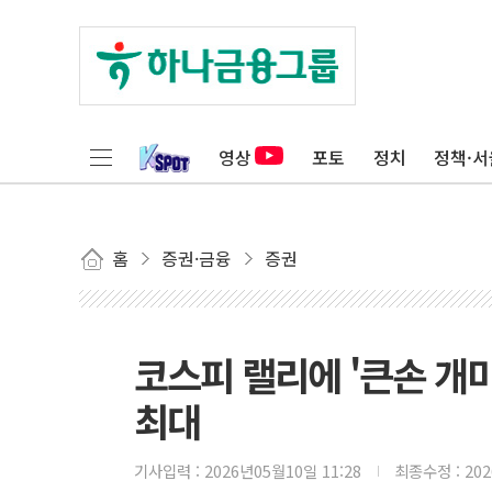
영상
포토
정치
정책·서
홈
증권·금융
증권
코스피 랠리에 '큰손 개
최대
기사입력 :
2026년05월10일 11:28
최종수정 :
20