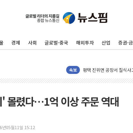
울
경제
사회
글로벌·중국
해외투자
산업
증권·
평택 진위면 공장서 질식사
속보
포항 블루밸리 국가산단에 '
상주 낙동강 선착장 하류서 50
[종합] 김민석, 정청래에 누적 '
미' 몰렸다…1억 이상 주문 역대
민주당 경북도당위원장에 오중
인천서 말다툼 중 어머니 살
김민석, 강원·대구·경북 경선서
[속보] 민주, 강원·대구·경북 
26년05월11일 15:12