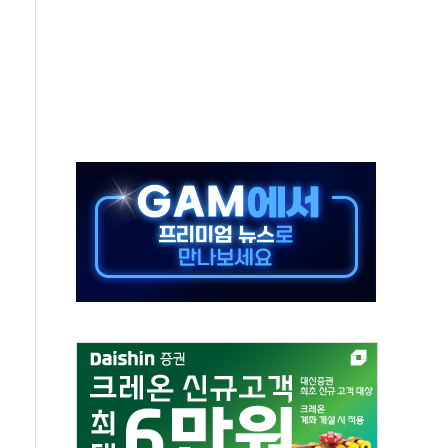
발표...김민석 47.37% 정청래 45.71% 송영길 6.92%
발표...정청래 47.82% 김민석 46.35% 송영길 5.83%
발표...김민석 50.30% 정청래 41.94% 송영길 7.76%
객 400명 맞이…"마음 잇는 시간 되길"
 지급 확정되나…재상고 앞두고 막판 셈법
'행복상자' 전달
극기 거꾸로' 논란…이틀만에 철거
 예술·체육요원 최대 33% 감축
 역대 최대폭 감소한 9.4%↓…유통업계 양극화 심화
 특사'로 콜롬비아 대통령 취임식 참석
시간당 30mm 강한 비...호우 피해 없어
방…野 "청년 우롱 기괴" vs 與 "송구한 해프닝"