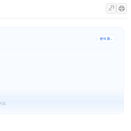
[속보] 민주, 경북 경선 결과 
가
[속보] 민주, 대구 경선 결과 
가
[속보] 민주, 강원 경선 결과 
정재헌 CEO, SKT 장기고
최태원, 노소영에 9440억
하나금융, 명동 소상공인에 
인천시 광복절 현수막 '태
지난달 개인투자자의 1억원 이상 대량 주문이 119만
병무청, 보충역 전면 손질…
 기록했다.
홈플러스發 대형마트 판매,
도체주에 주문이 집중됐으며 이들 기업의 역대 최대 분
.
윤준병·이해민 의원, '정부
월 대비 53% 급증하며 강세를 이어가고 있다.
'호우·산사태 주의보' 울진 
여야, 황희 '버스 하우스' 공
어요.