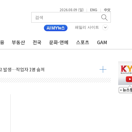
2026.08.09 (일)
ENG
中文
|
|
패밀리 사이트
금융
부동산
전국
문화·연예
스포츠
GAM
고 발생…작업자 1명 숨져
철강 AI융합실증센터' 들어선다
대 숨진 채 발견...경찰, 조사 중
1.48%p' 차 선두 유지...金 46.01% vs 鄭 44.53%
기 당선...합산득표율 68.63%
해 10대 구속…범행 후 반려견도 죽여
 정청래에 승리…金 48.54% vs 鄭 44.40%
경선 결과...김민석 48.54% 정청래 44.40%