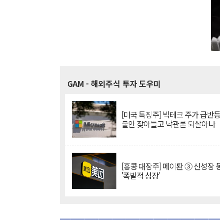
GAM
- 해외주식 투자 도우미
[미국 특징주] 빅테크 주가 급반등..
불안 잦아들고 낙관론 되살아나
[홍콩 대장주] 메이퇀 ③ 신성장
'폭발적 성장'