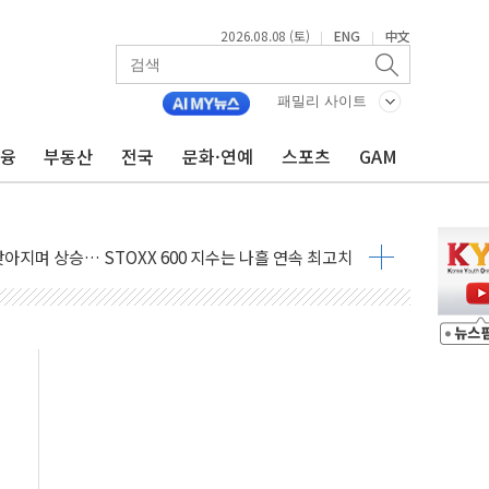
2026.08.08 (토)
ENG
中文
|
|
지대' 우려
 정청래 격차 확대'
패밀리 사이트
타진
금융
부동산
전국
문화·연예
스포츠
GAM
최고치
 요구
낮아지며 상승… STOXX 600 지수는 나흘 연속 최고치
세
엘·이란 위협에 맞설 자체 억지력 강화
동
톱'… 美 해상봉쇄 영향
각
체주 '활짝'
스닥 선물 1%대 상승