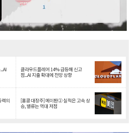
Mute
.AI
클라우드플레어 14% 급등해 신고
점...AI 지출 확대에 전망 상향
 동력의
[홍콩 대장주] 메이퇀② 실적은 고속 상
승, 밸류는 역대 저점