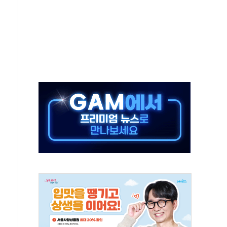
상 기대 후퇴
·태양광주↑ VS 트레이드데스크·웬디스↓
 끝까지 찾겠다"