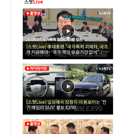
스팟
Live
[스팟Live] 李대통령 "국가폭력 피해자, 국가
가 치유해야…국가 책임 유효기간 없어"｜
26.08.07 국가폭력 피해자 위로 오찬
[스팟Live] 일상에서 장점이 더 돋보이는 '전
기 패밀리 SUV' 볼보 EX90