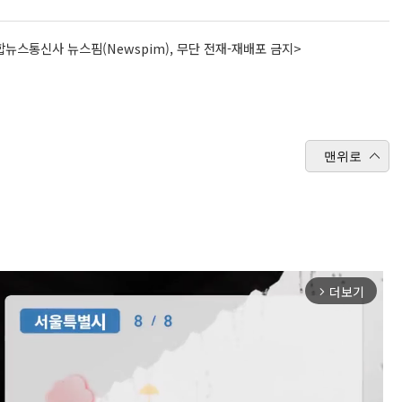
뉴스통신사 뉴스핌(Newspim), 무단 전재-재배포 금지>
맨위로
더보기
arrow_forward_ios