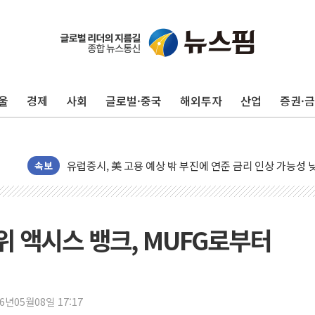
10월 보완수사권 폐지·공소청 출범…피해자들 '범죄 사각
민주, 오늘 제주·인천 경선 결과 발표...'김민석 재역전 vs
한상협, 업계 개인정보 보안 새판 짠다…'자율규제단체' 
울
경제
사회
글로벌·중국
해외투자
산업
증권·
뉴욕증시, 고용 쇼크에 금리 인상 우려 후퇴…S&P500 
트럼프, 쿡 연준 이사 해임 재추진…"26일까지 의혹 소명"
유럽증시, 美 고용 예상 밖 부진에 연준 금리 인상 가능성 
미 연준 매파 기세 꺾이나…고용 감소에 9월 동결 전망 우
속보
[종합] 이슬람 수니파 3국, '공동방위협정' 체결… 이스라
트럼프, 백신·자폐증 행정명령 검토…"이르면 다음 주"
美 항소법원, 백악관 무도회장 공사 중단 명령…트럼프 제
3위 액시스 뱅크, MUFG로부터
이란 핵심 원유 수출항 '하르그섬', 최근 1주일 이상 '올스
美 고용 쇼크에 엔화 장중 급등…시장은 "또 개입했나" 촉
[AI MY 뉴스] 뉴욕 반도체주 프리뷰...美 고용 쇼크에 반도
26년05월08일 17:17
뉴욕증시 프리뷰, 美 고용 쇼크에 금리 인상 우려 후퇴…나