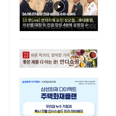
[스팟Live] 한자리에 모인 장군들...李대통령,
이상렬 대장 등 진급 장성 4명에 삼정검 수치
직접 수여｜26.08.07 장성 진급·삼정검 수치
수여식