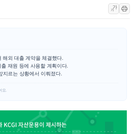
가
[종합] 美 7월 고용 2만3000명 감소 '쇼크'…9월 금리 인
가
[사진] 이슬람 수니파 3개국, 공동방위협정 체결
뉴욕증시 개장 전 특징주...아틀라시안·클라우드플레어
보훈부, 미 DPAA와 MOU… "6·25 미군 실종자 7359명
트럼프 "금리 내려야"…파월 때와 달리 워시엔 톤 낮춰
특정 정치인 측근 포항시 정책특보 내정설...포항시 '시끌'
러 해외 대출 계약을 체결했다.
 대출 재원 등에 사용할 계획이다.
 앞지르는 상황에서 이뤄졌다.
어요.