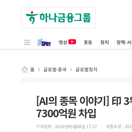
영상
포토
정치
정책·서
홈
글로벌·중국
글로벌정치
[AI의 종목 이야기] 印 
7300억원 차입
기사입력 :
2026년05월08일 17:17
최종수정 :
20