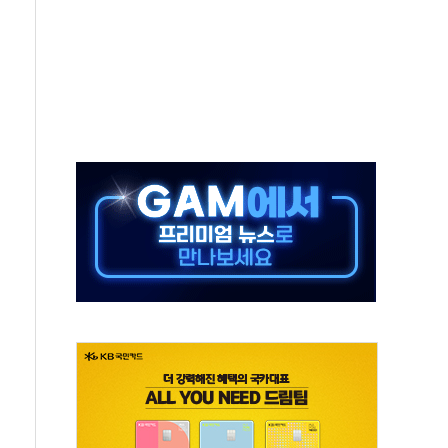
각
체주 '활짝'
스닥 선물 1%대 상승
상 기대 후퇴
·태양광주↑ VS 트레이드데스크·웬디스↓
 끝까지 찾겠다"