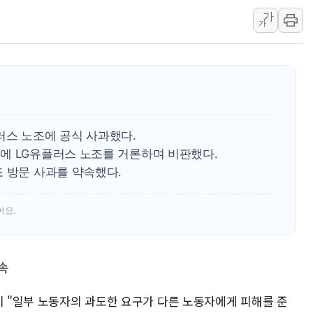
가
美 고용 쇼크에 엔화 장중 급등…시장은 "또 개입했나" 촉
가
[AI MY 뉴스] 뉴욕 반도체주 프리뷰...美 고용 쇼크에 반도
뉴욕증시 프리뷰, 美 고용 쇼크에 금리 인상 우려 후퇴…나
[종합] 美 7월 고용 2만3000명 감소 '쇼크'…9월 금리 인
[사진] 이슬람 수니파 3개국, 공동방위협정 체결
뉴욕증시 개장 전 특징주...아틀라시안·클라우드플레어
러스 노조에 공식 사과했다.
보훈부, 미 DPAA와 MOU… "6·25 미군 실종자 7359명
에 LG유플러스 노조를 거론하며 비판했다.
트럼프 "금리 내려야"…파월 때와 달리 워시엔 톤 낮춰
 방문 사과를 약속했다.
특정 정치인 측근 포항시 정책특보 내정설...포항시 '시끌'
어요.
속
이 "일부 노동자의 과도한 요구가 다른 노동자에게 피해를 준