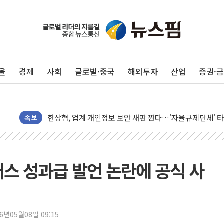
울
경제
사회
글로벌·중국
해외투자
산업
증권·
10월 보완수사권 폐지·공소청 출범…피해자들 '범죄 사각
민주, 오늘 제주·인천 경선 결과 발표...'김민석 재역전 vs
한상협, 업계 개인정보 보안 새판 짠다…'자율규제단체' 
뉴욕증시, 고용 쇼크에 금리 인상 우려 후퇴…S&P500 
속보
트럼프, 쿡 연준 이사 해임 재추진…"26일까지 의혹 소명"
유럽증시, 美 고용 예상 밖 부진에 연준 금리 인상 가능성 
미 연준 매파 기세 꺾이나…고용 감소에 9월 동결 전망 우
러스 성과급 발언 논란에 공식 사
[종합] 이슬람 수니파 3국, '공동방위협정' 체결… 이스라
트럼프, 백신·자폐증 행정명령 검토…"이르면 다음 주"
美 항소법원, 백악관 무도회장 공사 중단 명령…트럼프 제
26년05월08일 09:15
이란 핵심 원유 수출항 '하르그섬', 최근 1주일 이상 '올스