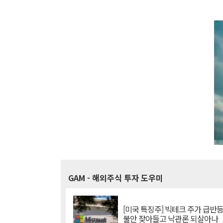
GAM
- 해외주식 투자 도우미
[미국 특징주] 빅테크 주가 급반등..
불안 잦아들고 낙관론 되살아나