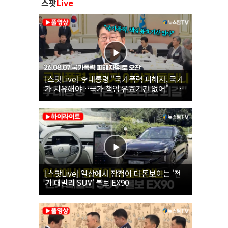
스팟
Live
[스팟Live] 李대통령 "국가폭력 피해자, 국가
가 치유해야…국가 책임 유효기간 없어"｜
26.08.07 국가폭력 피해자 위로 오찬
[스팟Live] 일상에서 장점이 더 돋보이는 '전
기 패밀리 SUV' 볼보 EX90