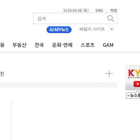
2026.08.08 (토)
ENG
中文
|
|
패밀리 사이트
금융
부동산
전국
문화·연예
스포츠
GAM
지대' 우려
 정청래 격차 확대'
타진
최고치
 요구
낮아지며 상승… STOXX 600 지수는 나흘 연속 최고치
세
엘·이란 위협에 맞설 자체 억지력 강화
동
톱'… 美 해상봉쇄 영향