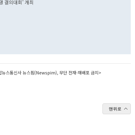
투쟁 결의대회' 개최
뉴스통신사 뉴스핌(Newspim), 무단 전재-재배포 금지>
맨위로