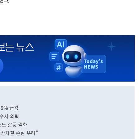
했다.
8% 급감
 수사 의뢰
노 갈등 격화
생산차질·손실 우려"