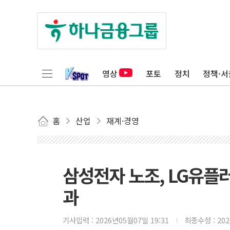
영상
포토
정치
정책·서
홈
산업
재계·경영
삼성전자 노조, LG유플
과
기사입력 :
2026년05월07일 19:31
최종수정 :
20