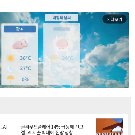
더보기
arrow_forward_ios
Mute
.AI
클라우드플레어 14% 급등해 신고
점...AI 지출 확대에 전망 상향