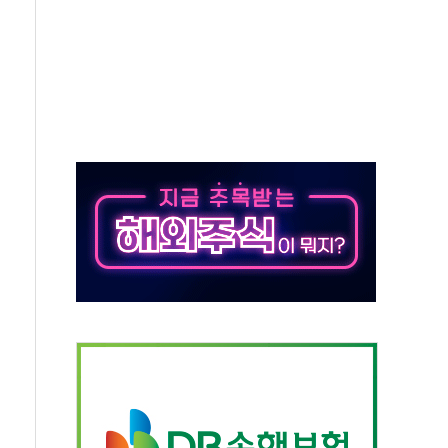
, 30일 2주년 기념 행사
..RSU 세제지원 긍정 검토되길"
영대상 환경부분 최우수상 수상