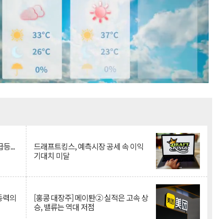
Mute
등...
드래프트킹스, 예측시장 공세 속 이익
기대치 미달
 동력의
[홍콩 대장주] 메이퇀② 실적은 고속 상
승, 밸류는 역대 저점