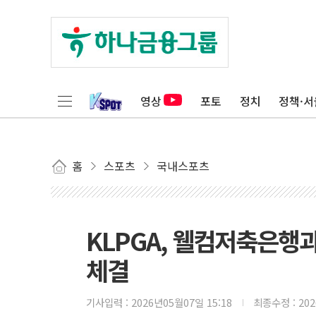
영상
포토
정치
정책·서
홈
스포츠
국내스포츠
KLPGA, 웰컴저축은행과
체결
기사입력 :
2026년05월07일 15:18
최종수정 :
20