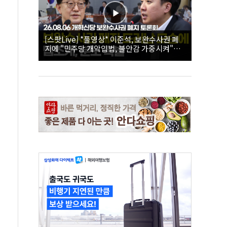
[스팟Live] *풀영상* 이준석, 보완수사권 폐
지에 "민주당 개악입법, 불안감 가중시켜"｜
26.08.06 개혁신당 보완수사권 폐지 토론회