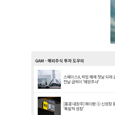
GAM
- 해외주식 투자 도우미
스페이스X, 락업 해제 첫날 되레 급
전날 급락이 '예방주사'
[홍콩 대장주] 메이퇀 ③ 신성장
'폭발적 성장'