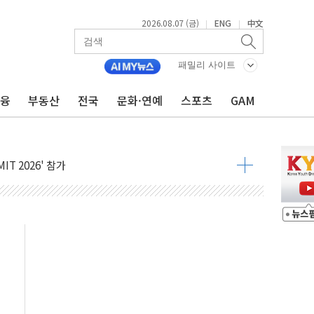
보안기업, 중국제 공유기서 '백도어' 발견
2026.08.07 (금)
ENG
中文
|
|
않겠다"
패밀리 사이트
회원 수 세계 1위…국내 회원 34% 증가
금융
부동산
전국
문화·연예
스포츠
GAM
 혜택 강화...새벽 배송 도입 예정
으로 부동산과 건강까지 영역 확장 예정
장기공급 합의에 7%대 급등
IT 2026' 참가
억원…순이익 흑자 전환
 따른 중과세는 과세 원칙 어긋나"
이용자수 1000만 돌파
고한 파트너십 이어갈 예정"
항의 서한…"표현의 자유 위협"
.2분기 영업이익 121% 급증
울·경기·충북 선관위 등 추가 압수수색