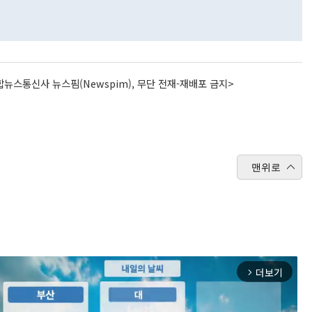
뉴스통신사 뉴스핌(Newspim), 무단 전재-재배포 금지>
맨위로
더보기
arrow_forward_ios