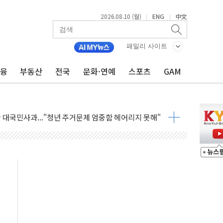
2026.08.10 (월)
ENG
中文
|
|
활 한 번에 보장…통합치료 특약 4종 출시
이번 달 非반도체가 더 뛰었다
패밀리 사이트
통시장 활성화 맞손…빅데이터로 성장시장 발굴
금융
부동산
전국
문화·연예
스포츠
GAM
 'the Origins' 출시…무제한 포인트 적립
인 1 AI 에이전트' 도입
 관여' 황유성 前방첩사령관 구속영장
논란 대국민사과..."청년 주거문제 엄중함 헤어리지 못해"
성환 조이웍스 전 대표
스 전 대표
표 일정' 두고 여야 충돌
범수
, 착한가격업소 이용 활성화 업무협약 체결식
화 업무협약 체결 마친 윤호중-윤석준
만원 웃돈 매매한 2명 검찰 송치