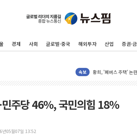
흥국생명, 검사·치료·재
'반도체 독주' 끝나나…
신한카드·홈앤쇼핑, 전
울
경제
사회
글로벌·중국
해외투자
산업
증권·
NH농협카드, VVIP 전용
웰컴저축은행, 전 직원 '1
종합특검, '채상병 사건
황희, '폐버스 주택' 
속보
해명 기자회견 하는 조
발언 나선 조성환 조이웍
선관위 국조특위, '재검
민주당 46%, 국민의힘 18%
대화 나누는 윤상현-서
행정안전부-우아한형제들
착한가격업소 이용 활성
26년05월07일 13:52
전매제한 기간중 8000