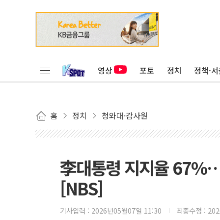
영상
포토
정치
정책·서
홈
정치
청와대·감사원
李대통령 지지율 67%…
[NBS]
기사입력 :
2026년05월07일 11:30
최종수정 :
20