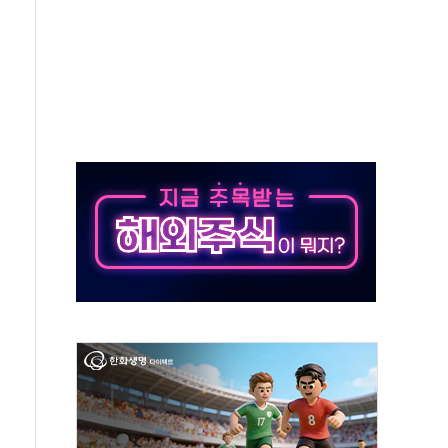
꼬리표 떼고 질주…글로벌 자금 몰린다
매 여성…소방드론이 2시간 만에 찾아냈다
보…7~8월에 연간 화재 20% 집중
제도 손본다…산불 이재민 주택 침수·이탈에 TF 가동
1666명 검거…알선조직 집중 수사
콜 4.7% 증가…'권고' 40% 급증