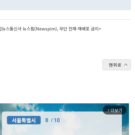
뉴스통신사 뉴스핌(Newspim), 무단 전재-재배포 금지>
맨위로
더보기
arrow_forward_ios