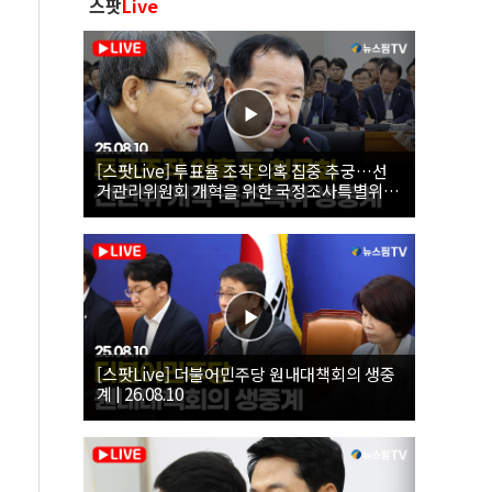
스팟
Live
[스팟Live] 투표율 조작 의혹 집중 추궁…선
거관리위원회 개혁을 위한 국정조사특별위원
회 | 26.08.10
[스팟Live] 더불어민주당 원내대책회의 생중
계 | 26.08.10