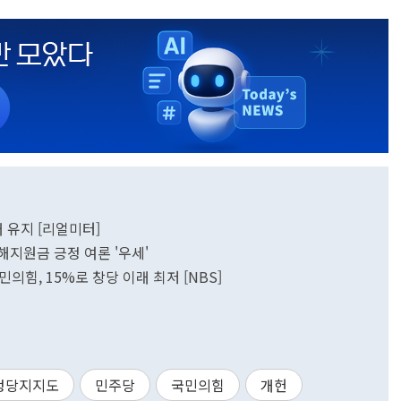
 유지 [리얼미터]
피해지원금 긍정 여론 '우세'
힘, 15%로 창당 이래 최저 [NBS]
정당지지도
민주당
국민의힘
개헌