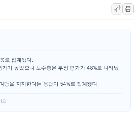
가
유럽 증시, '싸구려' 
가
산속 헤매던 80대 치
폭염 속 차량 화재 주의
행안부, 임시조립주택 
경찰, 성매매 특별단속 
해외직구 위해제품 늘자 리
7%로 집계됐다.
정 평가가 높았으나 보수층은 부정 평가가 48%로 나타났
 여당을 지지한다는 응답이 54%로 집계됐다.
어요.