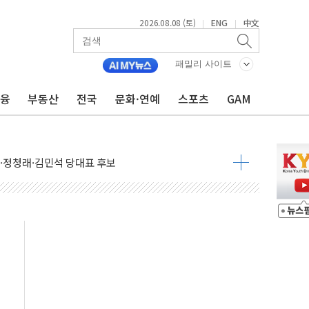
2026.08.08 (토)
ENG
中文
|
|
패밀리 사이트
금융
부동산
전국
문화·연예
스포츠
GAM
산사태 주의보'...경북도, 호우 피해·통제구간 없어
%p' 차 재역전 성공...金 45.42% vs 鄭 44.56%
·정청래·김민석 당대표 후보
 정청래에 승리...47.75% vs 42.08%
과 발표...김민석 47.75% 정청래 42.08%
표...김민석 45.09% 정청래 43.27% 송영길 11.63%
표...김민석 52.64% 정청래 39.89% 송영길 7.47%
0~8.14)
…공습 한계·탄약 부족 현실화