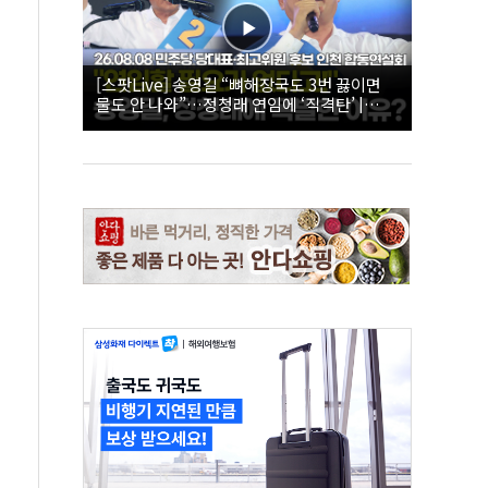
[스팟Live] 송영길 “뼈해장국도 3번 끓이면
물도 안 나와”…정청래 연임에 ‘직격탄’ |
26.08.08 더불어민주당 당대표·최고위원 후
보 인천 합동연설회