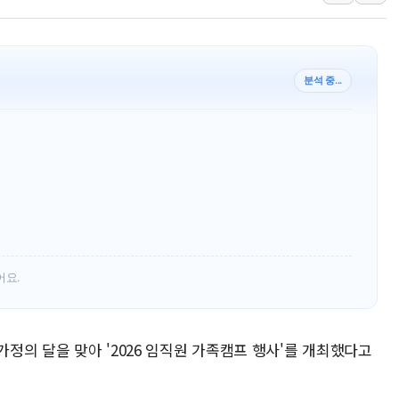
강릉·동해·삼척 시간당 최대 
폐기물 수거하다 참변…60대
서울 중랑구 주택가서 흉기 난
분석 중...
李대통령 "결혼 때문에 손해 
여수 오동도 인근 해상서 모
추미애, '위안부' 피해자 기림
인천 선재도 갯벌서 해루질 중
인천서 말다툼 중 어머니 흉기
'화합' 꺼낸 김민석에 '뻔뻔
李대통령, ISA 개편 재검토 
어요.
가정의 달을 맞아 '2026 임직원 가족캠프 행사'를 개최했다고