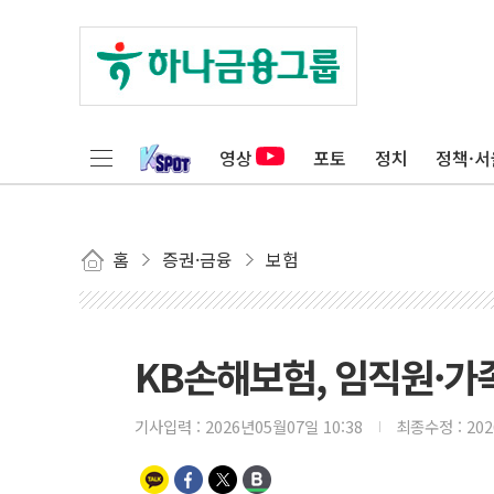
영상
포토
정치
정책·서
홈
증권·금융
보험
KB손해보험, 임직원·가
기사입력 :
2026년05월07일 10:38
최종수정 :
20