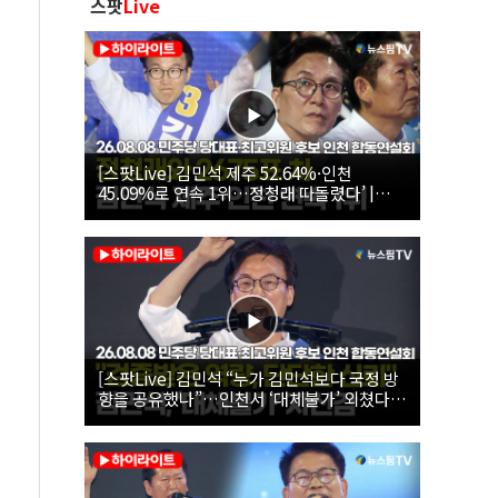
스팟
Live
[스팟Live] 김민석 제주 52.64%·인천
45.09%로 연속 1위…정청래 따돌렸다’ |
26.08.08 더불어민주당 당대표·최고위원 후
보 인천 합동연설회
[스팟Live] 김민석 “누가 김민석보다 국정 방
향을 공유했나”…인천서 ‘대체불가’ 외쳤다 |
26.08.08 더불어민주당 당대표·최고위원 후
보 인천 합동연설회