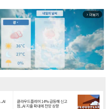
더보기
arrow_forward_ios
Mute
.AI
클라우드플레어 14% 급등해 신고
점...AI 지출 확대에 전망 상향