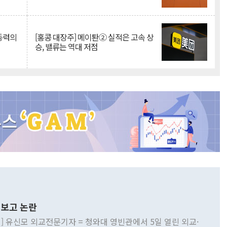
 동력의
[홍콩 대장주] 메이퇀② 실적은 고속 상
승, 밸류는 역대 저점
보고 논란
] 유신모 외교전문기자 = 청와대 영빈관에서 5일 열린 외교·