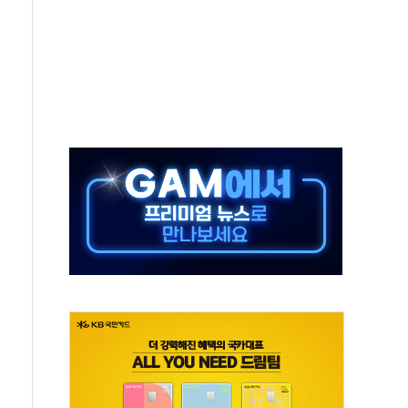
50㎜ 폭우…강원 동해안 강한 비 이어져
 환경미화원 수거차에 치여 사망
동…60대 남성 2명 숨져
보는 일 없게"…'결혼 페널티' 22개 과제 손본다
터보트 전복…1명 사망·1명 실종
의 날 참석..."국제적 시민 연대로 목소리 내야"
 실종 60대 나흘만에 숨진 채 발견
 살해 10대 아들 체포
' 받아친 정청래…제주 연설서 신경전 고조
지시…與 "적극 환영"·野 "졸속 국정"