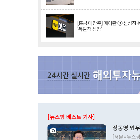
[홍콩 대장주] 메이퇀 ③ 신성장
'폭발적 성장'
[뉴스핌 베스트 기사]
정동영 업무
[서울=뉴스핌