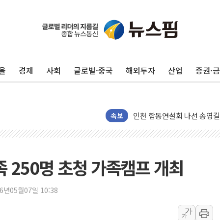
울
경제
사회
글로벌·중국
해외투자
산업
증권·
울진·영덕 '호우특보'-포항 '
[종합] 김민석, 정청래에 '0.86
인천 합동연설회 나선 송영길
속보
김민석, 2주차 제주·인천 경선서
인사하는 김민석 당대표 후보
[속보] 민주, 제주·인천 경선 결
족 250명 초청 가족캠프 개최
[속보] 민주, 인천 경선 결과 발
[속보] 민주, 제주 경선 결과 발
26년05월07일 10:38
이번주 국내 주요 금융일정(8.1
美, 이란전 출구전략 만지작
가
가