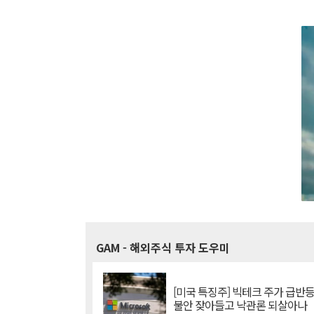
GAM
- 해외주식 투자 도우미
[미국 특징주] 빅테크 주가 급반등..
불안 잦아들고 낙관론 되살아나