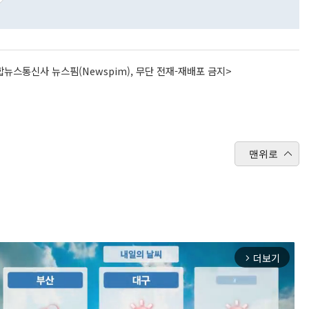
뉴스통신사 뉴스핌(Newspim), 무단 전재-재배포 금지>
맨위로
더보기
arrow_forward_ios