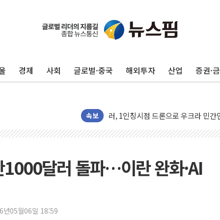
울
경제
사회
글로벌·중국
해외투자
산업
증권·
유럽증시, 견조한 실적 소화하며 대부분
속보
리투아니아 국방 "러, 우크라 드론으로
구광모, 내주 실리콘밸리서 젠슨 황 
뉴욕증시 개장 전 특징주...모더나
만1000달러 돌파…이란 완화·AI
김정관 장관 "영업이익 N% 성과급
뉴욕증시 프리뷰, 미 주가선물 AI주
청와대, 북한 단거리 탄도미사일 발사
26년05월06일 18:59
금값 7주 만에 최고…美 고용 둔화·