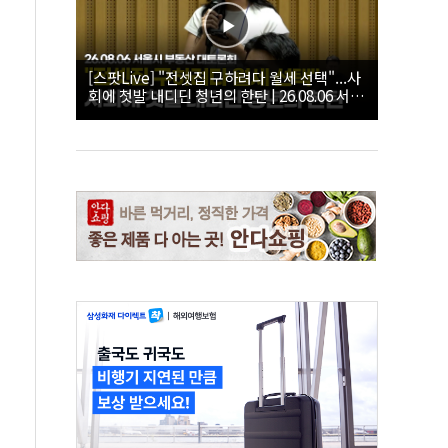
[스팟Live] "전셋집 구하려다 월세 선택"...사
회에 첫발 내디딘 청년의 한탄 | 26.08.06 서울
시 부동산 대토론회