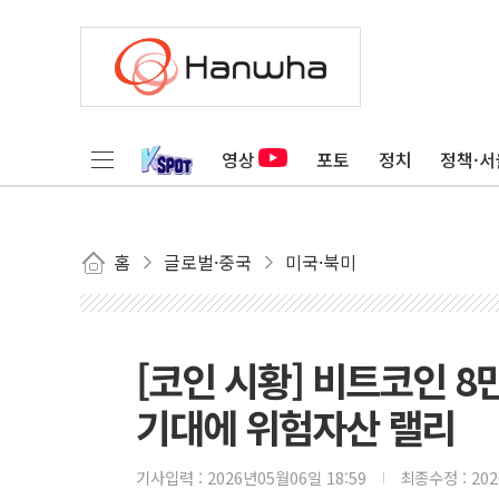
영상
포토
정치
정책·서
홈
글로벌·중국
미국·북미
[코인 시황] 비트코인 8
기대에 위험자산 랠리
기사입력 :
2026년05월06일 18:59
최종수정 :
20