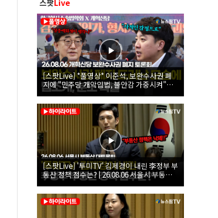
스팟
Live
[스팟Live] *풀영상* 이준석, 보완수사권 폐
지에 "민주당 개악입법, 불안감 가중시켜"｜
26.08.06 개혁신당 보완수사권 폐지 토론회
[스팟Live] '투미TV' 김제경이 내린 李정부 부
동산 정책 점수는? | 26.08.06 서울시 부동산
대토론회