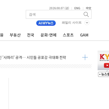
2026.08.07 (금)
ENG
中文
|
|
패밀리 사이트
금융
부동산
전국
문화·연예
스포츠
GAM
 상승… "2분기 기업 순이익 21% 증가" 전망
 나토 회원국 공격 검토… 거짓 깃발 작전"
재회…로봇·AI 데이터센터·모빌리티 구체화
·아이온큐·도어대시↑ VS 샌디스크·피그마·앱러빈↓
 반대…상법·자본시장법 개정 논의"
 차익실현 속 혼조세...웨스턴디지털·샌디스크↓
에 긴급 안보 점검회의
호르무즈 재개방 기대에 강세