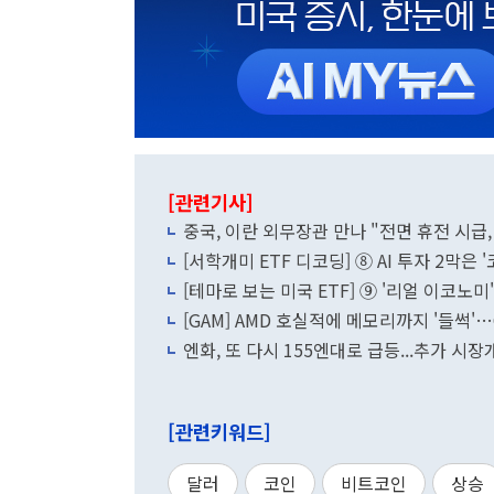
[관련기사]
중국, 이란 외무장관 만나 "전면 휴전 시급,
[서학개미 ETF 디코딩] ⑧ AI 투자 2막은 '
[테마로 보는 미국 ETF] ⑨ '리얼 이코노미
[GAM] AMD 호실적에 메모리까지 '들썩'
엔화, 또 다시 155엔대로 급등...추가 시
[관련키워드]
달러
코인
비트코인
상승