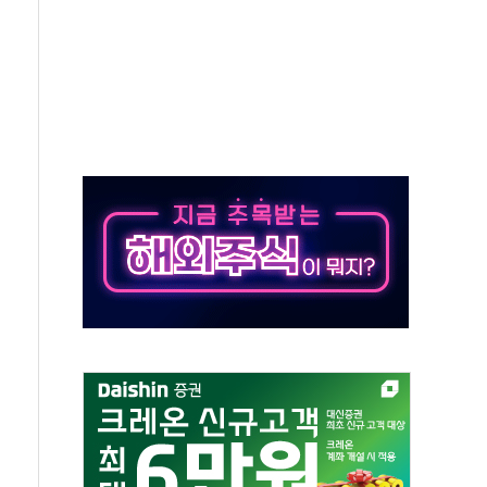
조까지, 상승...호실적 보고 기업 상승세 뚜렷
인 '사파리' 공격… 시민들 공포감 극대화 전략
' 임시 주총 기대감에 홀로 상한가…마진 잔액은 사상 최고
버리지 위험수위…숨은 차입이 더 큰 변수"
대응 1단계 진압 중
야, 경쟁상대 中과 비교해야"
하는 '선봉'의 대민 봉사
미사일 1발 발사… 올해 10번째·42일 만 도발
 새 안보 위기… 반군·마약카르텔이 습득해 전투 활용
어선 구조
무해한 표면 부식 물질"
분만에 진화...외국인 노동자 숨져