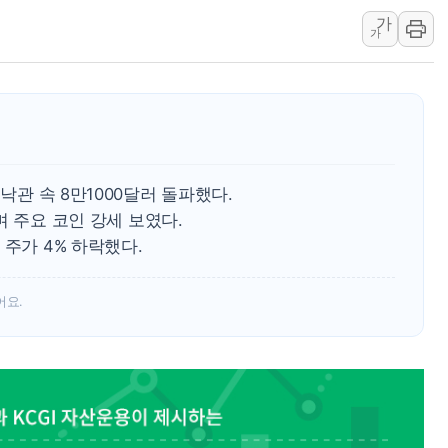
[인도증시] 중동 긴장 완화에 실적 호
가
가
러, 1인칭시점 드론으로 우크라 민간
[베트남 증시] 지수 하락 속 'DGC
'월가의 황제' 다이먼 "금융시장 레
양주 섬유염색공장서 화재 1명 중상…
김정관 산업부 장관 "주 52시간 손봐
 낙관 속 8만1000달러 돌파했다.
해군 1함대 창설 80주년…지역과 함께
하며 주요 코인 강세 보였다.
[3보] 북, 원산서 동해로 단거리 탄도
 주가 4% 하락했다.
우크라 드론 전술, 중남미 콜롬비아에
동해해경, 독도 해상서 부유물 감긴 
어요.
주한미군 "오산기지 누출, 백린 아닌 
구미 폐염산처리업체서 불 2시간30여