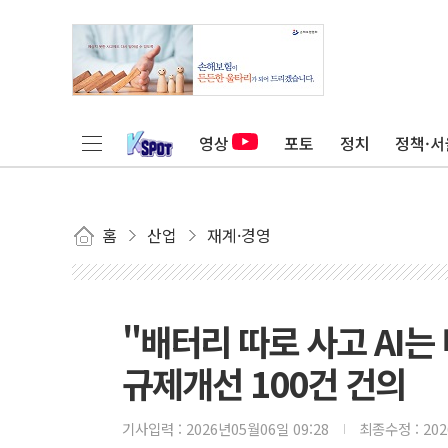
영상
포토
정치
정책·서
홈
산업
재계·경영
"배터리 따로 사고 AI
규제개선 100건 건의
기사입력 :
2026년05월06일 09:28
최종수정 :
20