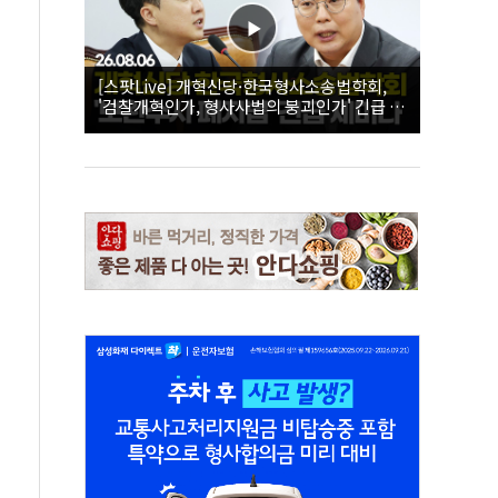
[스팟Live] 개혁신당·한국형사소송법학회,
'검찰개혁인가, 형사사법의 붕괴인가' 긴급 세
미나｜26.08.06