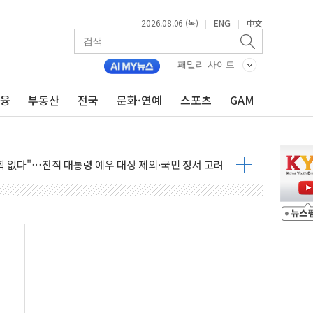
2026.08.06 (목)
ENG
中文
|
|
패밀리 사이트
금융
부동산
전국
문화·연예
스포츠
GAM
멀…주거·전력 인프라 개선 예산 반영 검토"
외면한 세제개편"…용산공원 훼손 안 돼
획 없다"…전직 대통령 예우 대상 제외·국민 정서 고려
', 인도 품목허가…해외 첫 허가
 항소심 21일 첫 공판…1심은 시장직 상실형
 퍼즐'…현대홈쇼핑 1.2조 투자자산 떼낸다
논란...법조계 "법적근거 없어, 위법수집증거 가능성"
 확산, 식품안전 점검 강화
름의 베선트식 QE..."연준에 부담 가중"
 탄핵 공감, 사실 아니다…대법관 신속 제청 해야"
록