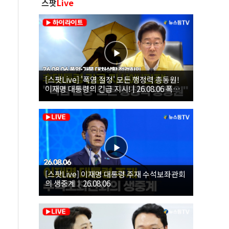
스팟
Live
[스팟Live] '폭염 절정' 모든 행정력 총동원!
이재명 대통령의 긴급 지시! | 26.08.06 폭염•
가뭄 대처상황 점검회의
[스팟Live] 이재명 대통령 주재 수석보좌관회
의 생중계｜26.08.06