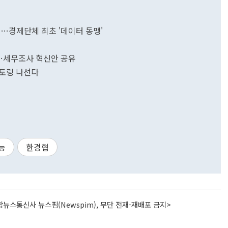
'…경제단체 최초 '데이터 동맹'
시…세무조사 혁신안 공유
멘토링 나선다
능
한경협
뉴스통신사 뉴스핌(Newspim), 무단 전재-재배포 금지>