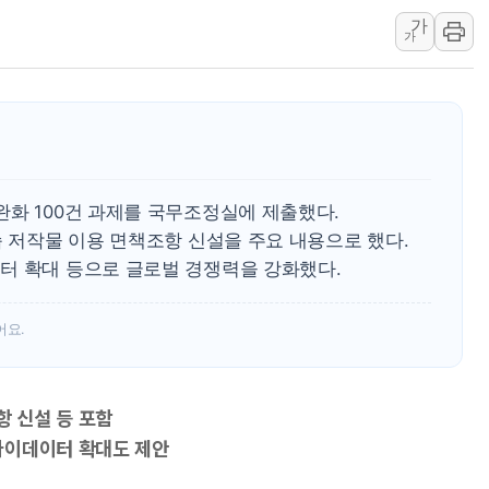
가
폭염 이어지는 서울... 3
가
李대통령 "40도 폭염,
법무법인 YK, 교정위
컴투스, 8일부터 서머너
제주항공, 하반기 객실
인도, 차량 간 통신시스템
완화 100건 과제를 국무조정실에 제출했다.
Sh수협은행, 상상인증권
습 저작물 이용 면책조항 신설을 주요 내용으로 했다.
무역선부터 요트까지...관
터 확대 등으로 글로벌 경쟁력을 강화했다.
서연컴퍼니, 시드 투자
어요.
항 신설 등 포함
마이데이터 확대도 제안