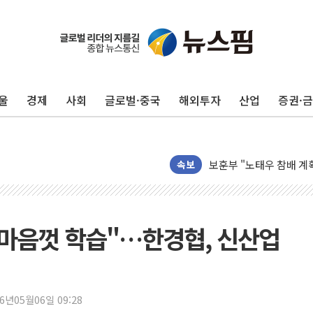
울
경제
사회
글로벌·중국
해외투자
산업
증권·
李대통령 "기후재난 뉴노
오세훈 "서민 전·월세 
보훈부 "노태우 참배 계
온코닉테라퓨틱스 '자큐보
속보
오세훈 '여론조사 대납'
현대百 지주체제 '마지막
'檢 합수본 참여' 여부 
는 마음껏 학습"…한경협, 신산업
中 '항생제 개구리' 파장
'엔화 방어 공조'라는 이
청와대 "조희대 대법원장
26년05월06일 09:28
서울 최고 기온 39도 기