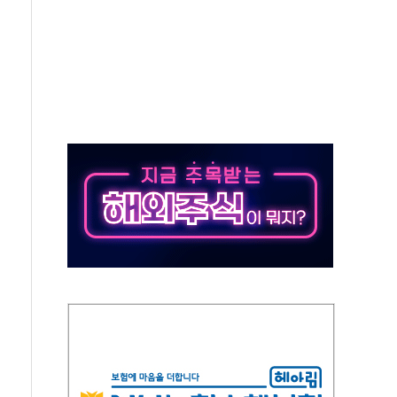
9도 기록
 외신에서나 보던 일"…전방위 대응 지시
원 중앙협의회와 맞손…수용자·가족 법률지원 확대
즈 워 챔피언십 개최
승무원 공개채용
 장착 의무화 추진..."업계 성장 저해" 우려도
 인수 추진
세청, 해상 마약밀수 '3중 차단'
 유치…일본·동남아 사업 확대