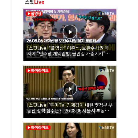
스팟
Live
[스팟Live] *풀영상* 이준석, 보완수사권 폐
지에 "민주당 개악입법, 불안감 가중시켜"｜
26.08.06 개혁신당 보완수사권 폐지 토론회
[스팟Live] '투미TV' 김제경이 내린 李정부 부
동산 정책 점수는? | 26.08.06 서울시 부동산
대토론회