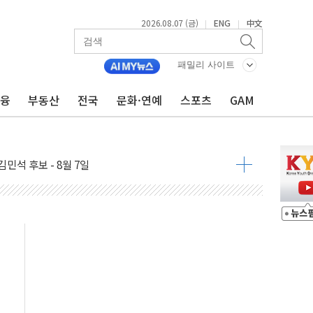
2026.08.07 (금)
ENG
中文
|
|
패밀리 사이트
금융
부동산
전국
문화·연예
스포츠
GAM
우 5거래일 랠리 '마침표'
의 막바지.."美와 직접 협상 없어"
민석 후보 - 8월 7일
차 회의…주택 공급 대책 막바지 조율할 듯
회견·주요 정당 - 8월 7일
 제한 추진…美 "통행 막을 권한 없어"
 상승… "2분기 기업 순이익 21% 증가" 전망
 나토 회원국 공격 검토… 거짓 깃발 작전"
재회…로봇·AI 데이터센터·모빌리티 구체화
·아이온큐·도어대시↑ VS 샌디스크·피그마·앱러빈↓