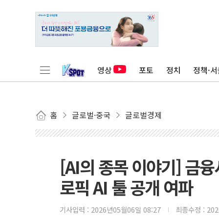
영상
포토
정치
정책·서
홈
글로벌·중국
글로벌경제
[AI의 종목 이야기] 
로픽 AI 툴 공개 여파
기사입력 :
2026년05월06일 08:27
최종수정 :
20