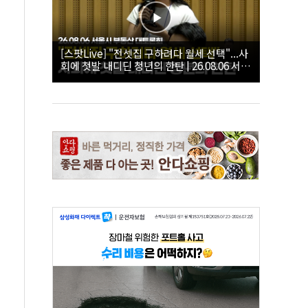
[스팟Live] "전셋집 구하려다 월세 선택"...사
회에 첫발 내디딘 청년의 한탄 | 26.08.06 서울
시 부동산 대토론회