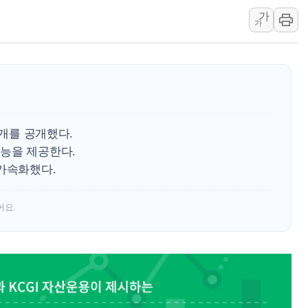
가
김정관 장관 "영업이익 N% 성과급
가
뉴욕증시 프리뷰, 미 주가선물 AI주
청와대, 북한 단거리 탄도미사일 발사
금값 7주 만에 최고…美 고용 둔화·
[인도증시] 중동 긴장 완화에 실적 호
러, 1인칭시점 드론으로 우크라 민간
0개를 공개했다.
[베트남 증시] 지수 하락 속 'DGC
능을 제공한다.
'월가의 황제' 다이먼 "금융시장 레
 가속화했다.
양주 섬유염색공장서 화재 1명 중상…
어요.