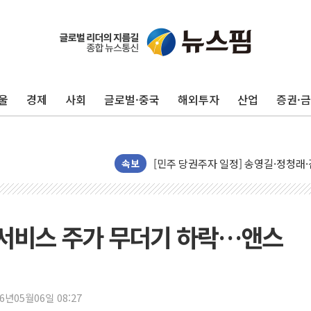
울
경제
사회
글로벌·중국
해외투자
산업
증권·
뉴욕증시, 유가·금리 부담에 하락…다
이란, 오만과 호르무즈 해협 재개방 합
[민주 당권주자 일정] 송영길·정청래·김
李대통령, 오늘 부동산 정책 점검 2
속보
[오늘의 정치일정] 8월 7일(금)
[오늘의 국회일정] 상임위·세미나·기자
이란, 美·이스라엘 선박 호르무즈 통항
금융서비스 주가 무더기 하락…앤스
유럽증시, 견조한 실적 소화하며 대부분
리투아니아 국방 "러, 우크라 드론으로
구광모, 내주 실리콘밸리서 젠슨 황 
26년05월06일 08:27
뉴욕증시 개장 전 특징주...모더나