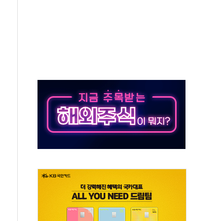
 반대…상법·자본시장법 개정 논의"
 차익실현 속 혼조세...웨스턴디지털·샌디스크↓
에 긴급 안보 점검회의
호르무즈 재개방 기대에 강세
조까지, 상승...호실적 보고 기업 상승세 뚜렷
인 '사파리' 공격… 시민들 공포감 극대화 전략
' 임시 주총 기대감에 홀로 상한가…마진 잔액은 사상 최고
버리지 위험수위…숨은 차입이 더 큰 변수"
대응 1단계 진압 중