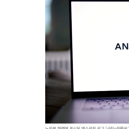
노트북 화면에 표시된 앤스로픽 로고 [사진=블룸버