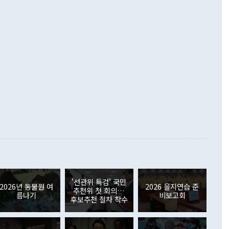
언어는 멈춰야 한다"면서 주적 용어 대체를 주장했다. 지난 25
 흑자를 기록하며 전월에 이어 역대 최대를 다시 썼다. 국제수
D(완전하고 검증가능하며 되돌릴 수 없는 비핵화) 구도는 이미
수출은 1123억7000만달러로 전년 동월 대비 84.5% 증가하
했다. 또 "현 시점에서 흘러간 선(先)비핵화만 되뇌는 것은
 처음으로 1000억달러를 넘어섰다. 상품수입은 644억8000만
 데 힘이 되지 않는다"고 주장했다. 정 장관은 또 "정전 체제
6% 늘었다. 통관 기준으로는 반도체 수출이 전년 동월 대비
로 바꾸는 논의에 착수하겠다"면서 "북·미 정상회담 견인과
증했고 컴퓨터·주변기기(SSD)는 282.7% 증가했다. IT 품목
화의 동력을 확보하기 위해 최선을 다할 것"이라고 말했다. 하
.4% 늘었으며 비IT 품목도 ▲석유제품(47.5%) ▲화공품
령은 정 장관의 구상에 대부분 제동을 걸었다. 이 대통령은 "평
▲철강제품(17.9%) ▲승용차(6.1%) 등을 중심으로 18.6% 증가
 정치적으로 악용되는 측면이 있다"며 "많이 조심하셔야 한
준 수입은 ▲원자재(30.5%) ▲자본재(35.3%) ▲소비재
다. 북한을 다른 이름으로 불러야 한다는 주장에는 "표현에 꼬
가 모두 늘었다. 서비스수지는 12억9000만달러 적자를 기록해 전
정쟁으로 휘몰아 들어가면 원래 하고자 했던 데에서 오히려 나
000만달러)보다 적자 폭이 확대됐다. 여행수지는 외국인 입국자
래될 수 있다"고 경고했다. 이 대통령은 남북 신뢰 구축을 위해
증료 인상 등에 따른 출국자 감소로 4억4000만달러 흑자를
합의를 선제적으로 복원해야 한다는 정 장관의 주장에 대해서도
지식재산권사용료수지는 전월 흑자에서 4억4000만달러 적자
대로 하는 게 과연 한반도의 평화와 안정에 플러스냐, 결론적
 본원소득수지는 배당소득을 중심으로 32억7000만달러 흑자
이 들 때도 있다"며 부정적으로 반응했다. 조현 외교부 장
월(21억7000만달러)보다 흑자 폭이 확대됐다. 배당소득수지
 사후 브리핑에서 정 장관이 언급한 '4자 회담'에 대해 "이상
이 늘어난 데다 전월 분기배당에 따른 기저효과로 배당지급이
 어떤 희망이라 하더라도 그건 아직 조율되지 않은 방법"이
6000만달러 흑자를 나타냈다. 금융계정 순자산은 6월 중 467
들께서 디스카운트해 주시면 좋겠다"고 선을 그었다. 정 장관
러 증가해 월간 기준 역대 최대 증가 폭을 기록했다. 종전 최대
아 블라디보스토크에서 열리는 '동방경제포럼(EEF)'을 언급하
월(369억9000만달러)을 넘어선 것이다. 직접투자에서는 내국
원에서 (참석을) 검토하고 있다"고 발언한 데 대해서도 조 장관
가 80억1000만달러, 외국인의 국내투자가 46억3000만달러
'선관위 특검' 국민
외교부의 몫"이라며 "아직 거기까지 진도가 나가지 않았다"고
2026년 동물원 여
2026 을지연습 준
. 증권투자에서는 외국인의 국내 주식 매도세가 이어졌다. 외
추천위 첫 회의…
름나기
비보고회
장관이 이날 소개한 대북 구상과 설명은 정부 내 조율을 거치지
주식 투자는 차익실현 매도 등의 영향으로 316억1000만달러
후보추천 절차 착수
서 문제가 있다. 특히 주적 표현 대체와 국호 사용, 9·19 군
(-310억5000만달러)에 이어 역대 최대 순매도 기록을 다시
 4자회담 추진 등은 통일부 장관이 결정할 사안이 아니어서 월
국인의 국내 채권투자는 세계국채지수(WGBI) 자금 유입에도
이 나오고 있다. 이 대통령은 정 장관의 업무보고를 듣고 난
도래 영향으로 증가 폭이 줄어든 52억9000만달러를 기록했