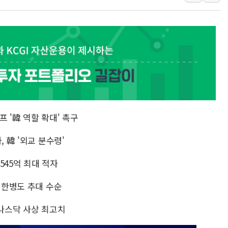
한상협, 업계 개인정보 보안 새판 짠다…'자율규제단체' 
민주당, 오늘 제주·인천 경선 발표...김민석 '재역전' vs 정
뉴욕증시, 고용 쇼크에 금리 인상 우려 후퇴…S&P500 
트럼프, 쿡 연준 이사 해임 재추진…"26일까지 의혹 소명"
유럽증시, 美 고용 예상 밖 부진에 연준 금리 인상 가능성 
미 연준 매파 기세 꺾이나…고용 감소에 9월 동결 전망 우
 '韓 역할 확대' 촉구
 韓 '외교 분수령'
3545억 최대 적자
 한병도 추대 수순
·나스닥 사상 최고치