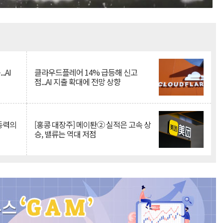
Mute
.AI
클라우드플레어 14% 급등해 신고
점...AI 지출 확대에 전망 상향
 동력의
[홍콩 대장주] 메이퇀② 실적은 고속 상
승, 밸류는 역대 저점