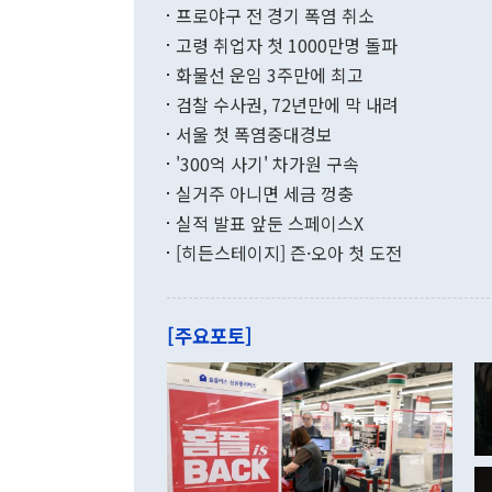
결과 혐오의 
9000만달러
프로야구 전 경기 폭염 취소
년간의 CVI
지 기준 상품
고령 취업자 첫 1000만명 돌파
무너졌다고도 
며 월간 기준
현실을 바꾸는
달러로 38.
화물선 운임 3주만에 최고
를 평화 체제
196.9% 급
검찰 수사권, 72년만에 막 내려
함께 4자 대
수출은 160
지만 이 대통
서울 첫 폭염중대경보
(18.6%) 
화공존 정책이
했다. 통관 기
'300억 사기' 차가원 구속
다"고 지적했
(16.4%)
투리가 잡혀 
실거주 아니면 세금 껑충
월(-10억9
쁜 상황이 초
증가와 유류할
실적 발표 앞둔 스페이스X
9·19 군사
기록했지만 
[히든스테이지] 즌·오아 첫 도전
"우리의 선의
로 전환됐다.
으로 약간의 의문
를 기록해 전
관은 업무보고
는 배당수입
주의에 근거한
줄면서 25억
[주요포토]
라며 "여러분
억1000만달
이 9월 러시
였던 올해 3
며 "정부 차
인의 해외투자
은 "그것은 
각각 증가했다
잘랐다. 정 
국인의 국내 
않았다는 점에
감소하며 전월
사합의 복원,
경신했다. 외
권이라는 지적
분기 말 만기