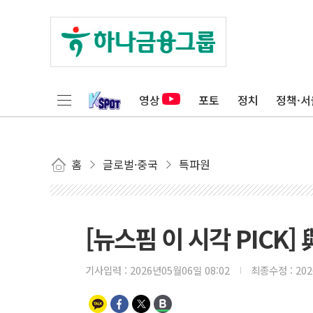
영상
포토
정치
정책·서
홈
글로벌·중국
특파원
[뉴스핌 이 시각 PICK]
기사입력 :
2026년05월06일 08:02
최종수정 :
20