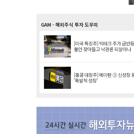
GAM
- 해외주식 투자 도우미
[미국 특징주] 빅테크 주가 급반등..
불안 잦아들고 낙관론 되살아나
[홍콩 대장주] 메이퇀 ③ 신성장
'폭발적 성장'