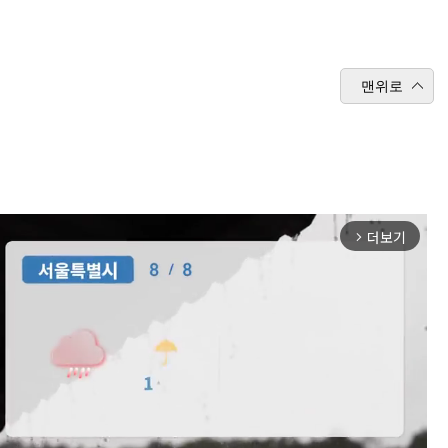
맨위로
더보기
arrow_forward_ios