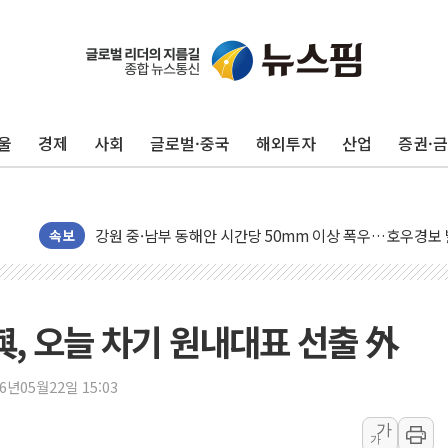
동해중부 전 해상 풍랑주의보…10일까지 최대 3.5m 높은
연일 폭염에 온열질환 사망 23명…정부, 비상대응기구 가
中 전방위 아파트 부양, 수도 베이징도 부동산 규제 철폐
울
경제
사회
글로벌·중국
해외투자
산업
증권·
인제 용대리 계곡서 수위 상승으로 피서객 7명 고립…전원
동해시, 11~14일 '별똥별 멍' 운영…페르세우스 유성우 
강원 중·남부 동해안 시간당 50mm 이상 폭우…호우경보
청양 밭에서 일하던 90대 숨져…온열질환 여부 조사
속보
폭염에 車 운전면허 기능시험 오전 집중 편성…체감온도 3
李대통령, 'ISA·주가누르기 방지법' 전면 재검토 지시
'호우 특보' 경북 울진 시간당 20~30mm 강한 비...가뭄 
 與, 오늘 차기 원내대표 선출 外
주말 무더위·열대야 지속…내륙 곳곳 소나기
오세훈 "용산공원 주택 검토, 민주당 스스로 원칙 뒤집는 
26년05월22일 15:03
충북 주말 무더위 지속…청주·진천 35도, 곳곳 소나기
가
가
10월 보완수사권 폐지·공소청 출범…피해자들 '범죄 사각