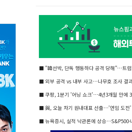
■
"韓선박, 단독 행동하다 공격 당해"…트럼프
■
외부 공격 vs 내부 사고…나무호 조사 결과,
■
쿠팡, 1분기 '어닝 쇼크'…4년3개월 만에 
■
與, 오늘 차기 원내대표 선출…'연임 도전'
■
뉴욕증시, 실적 낙관론에 상승…S&P500