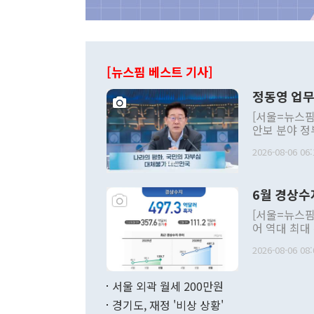
[뉴스핌 베스트 기사]
정동영 업무
[서울=뉴스핌
안보 분야 정
평화공존 발전
2026-08-06 06:
발언 중에는 
언한 것이 있
령은 공개적으
6월 경상수
주의적 희망에
관의 대북 정
[서울=뉴스핌
관 부처 장관
어 역대 최대
관의 무리한 
출 호조로 월
다. [정동영 통일부 장관이 지난달 23일 오후 서울 종로구 정부서울청사에
2026-08-06 08:
료=한국은행] 한국은행이 6일 발표한 '2026년 6월 국제수지(잠정)'에
서 취임 1주년 
면 지난 6월
부 장관 권한
1000만달러
서울 외곽 월세 200만원
발전 구상'을
이에 따라 올
적 갈등 해결
경기도, 재정 '비상 상황'
했다. 경상수