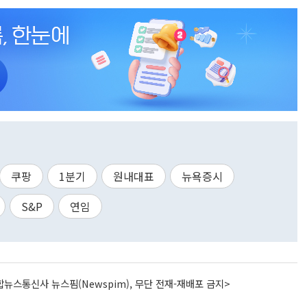
쿠팡
1분기
원내대표
뉴욕증시
S&P
연임
뉴스통신사 뉴스핌(Newspim), 무단 전재-재배포 금지>