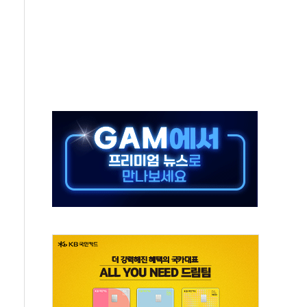
타진
청래 '격차 확대'
최고치
 요구
낮아지며 상승… STOXX 600 지수는 나흘 연속 최고치
세