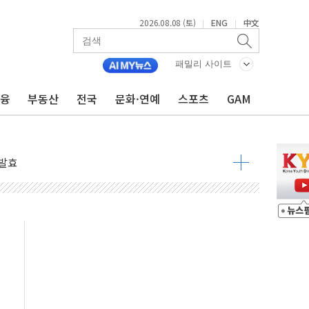
2026.08.08 (토)
ENG
中文
|
|
 물결
동
패밀리 사이트
금융
부동산
전국
문화·연예
스포츠
GAM
 구조
관측
 발효
8도 넘으면 중단
해소될 듯
것"
지대' 우려