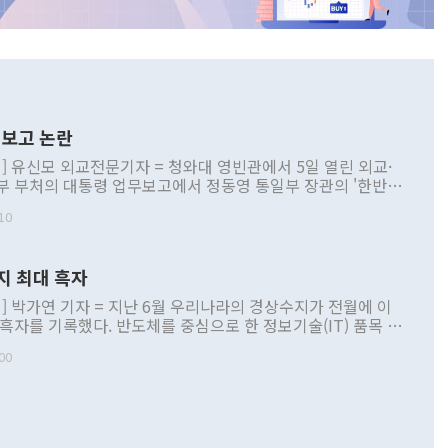
보고 논란
] 유신모 외교전문기자 = 청와대 영빈관에서 5일 열린 외교·
부 부처의 대통령 업무보고에서 정동영 통일부 장관의 '한반도
 구상'과 업무보고 발언이 논란을 빚고 있다. 이날 정 장관의
10
정부 내 조율을 거치지 않은 사안을 정책으로 추진하겠다고 공
는가 하면 사실 관계에 맞지 않은 설명도 있었다. 이재명 대통
로 신중을 기해 달라고 경고했고, 조현 외교부 장관은 '이상
지 최대 흑자
 근거한 비현실적 구상'이라는 비판을 내놨다. 그동안 정 장
책 관련 발언이 물의를 빚은 적은 여러 번 있지만 대통령과 유
] 박가연 기자 = 지난 6월 우리나라의 경상수지가 전월에 이
이 공개적으로 부정적 입장을 표명한 것은 이례적이다. 정 장
 흑자를 기록했다. 반도체를 중심으로 한 정보기술(IT) 품목 수
대북 접근법과 월권을 제어해야 한다는 목소리도 높아지고 있
간 상품수출이 처음으로 1000억달러를 넘어선 영향이다. [자
00
 따르
기자간담회를 하고 있다. [사진=통일부] 2026.07.23 ◆통일
 경상수지는 497억3000만달러 흑자로 집계됐다. 전월(386억
 넘어선 주장 정 장관은 이날 업무보고에서 '한반도 평화공존
)에 이어 두 달 연속 월간 기준 역대 최대 기록을 갈아치웠다.
 설명하면서 이재명 정부 2년차 핵심 과제로 상호 존중·평화
해 상반기 누적 경상수지 흑자는 1910억1000만달러를 기록
·핵 없는 한반도 등 3대 기본 방향을 제시했다. 정 장관은 "대
지 흑자를 견인한 것은 상품수지다. 6월 상품수지는 478억