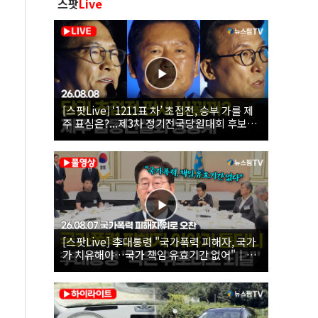
스팟
Live
[스팟Live] ‘1211표 차’ 초접전, 승부 가를 제
주 표심은?...제3차 정기전국당원대회 후보자
제주 합동연설회 생중계 | 26.08.08
[스팟Live] 李대통령 "국가폭력 피해자, 국가
가 치유해야…국가 책임 유효기간 없어"｜
26.08.07 국가폭력 피해자 위로 오찬