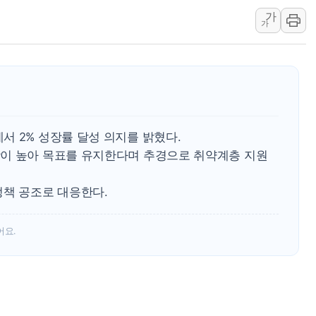
가
'월가의 황제' 다이먼 "금융시장 레
가
양주 섬유염색공장서 화재 1명 중상…
김정관 산업부 장관 "주 52시간 손봐
해군 1함대 창설 80주년…지역과 함께
[3보] 북, 원산서 동해로 단거리 탄도
우크라 드론 전술, 중남미 콜롬비아에
서 2% 성장률 달성 의지를 밝혔다.
동해해경, 독도 해상서 부유물 감긴 
이 높아 목표를 유지한다며 추경으로 취약계층 지원
주한미군 "오산기지 누출, 백린 아닌 
구미 폐염산처리업체서 불 2시간30여
정책 공조로 대응한다.
어요.