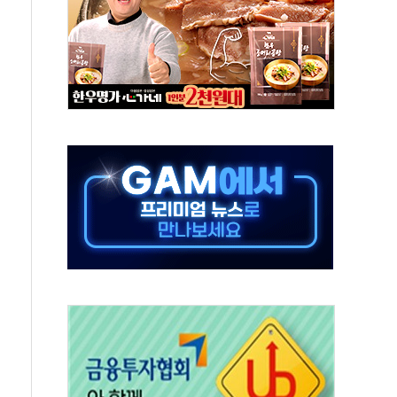
버리지 위험수위…숨은 차입이 더 큰 변수"
대응 1단계 진압 중
야, 경쟁상대 中과 비교해야"
하는 '선봉'의 대민 봉사
미사일 1발 발사… 올해 10번째·42일 만 도발
 새 안보 위기… 반군·마약카르텔이 습득해 전투 활용
어선 구조
무해한 표면 부식 물질"
분만에 진화...외국인 노동자 숨져