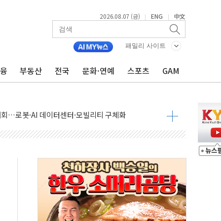
2026.08.07 (금)
ENG
中文
|
|
패밀리 사이트
금융
부동산
전국
문화·연예
스포츠
GAM
 상승… "2분기 기업 순이익 21% 증가" 전망
 나토 회원국 공격 검토… 거짓 깃발 작전"
재회…로봇·AI 데이터센터·모빌리티 구체화
·아이온큐·도어대시↑ VS 샌디스크·피그마·앱러빈↓
 반대…상법·자본시장법 개정 논의"
 차익실현 속 혼조세...웨스턴디지털·샌디스크↓
에 긴급 안보 점검회의
호르무즈 재개방 기대에 강세
조까지, 상승...호실적 보고 기업 상승세 뚜렷
인 '사파리' 공격… 시민들 공포감 극대화 전략
' 임시 주총 기대감에 홀로 상한가…마진 잔액은 사상 최고