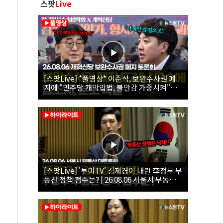
스팟
Live
[스팟Live] *풀영상* 이준석, 보완수사권 폐
지에 "민주당 개악입법, 불안감 가중시켜"｜
26.08.06 개혁신당 보완수사권 폐지 토론회
[스팟Live] '투미TV' 김제경이 내린 李정부 부
동산 정책 점수는? | 26.08.06 서울시 부동산
대토론회