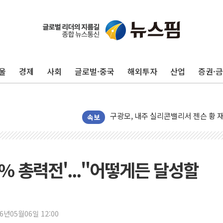
울
경제
사회
글로벌·중국
해외투자
산업
증권·
유럽증시, 견조한 실적 소화하며 대부분
리투아니아 국방 "러, 우크라 드론으로
구광모, 내주 실리콘밸리서 젠슨 황 
뉴욕증시 개장 전 특징주...모더나
속보
김정관 장관 "영업이익 N% 성과급
뉴욕증시 프리뷰, 미 주가선물 AI주
청와대, 북한 단거리 탄도미사일 발사
% 총력전'..."어떻게든 달성할
금값 7주 만에 최고…美 고용 둔화·
[인도증시] 중동 긴장 완화에 실적 호
러, 1인칭시점 드론으로 우크라 민간
26년05월06일 12:00
[베트남 증시] 지수 하락 속 'DGC