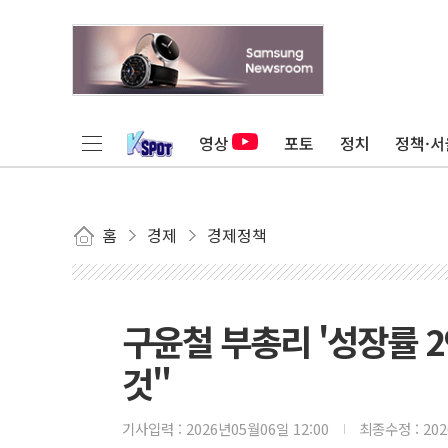
영상
포토
정치
정책·서
홈
경제
경제정책
구윤철 부총리 '성장률 2
것"
기사입력 :
2026년05월06일 12:00
최종수정 :
20