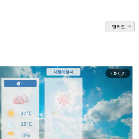
맨위로
더보기
arrow_forward_ios