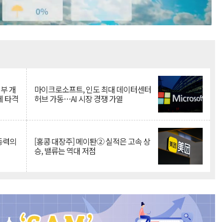
Mute
뇌부 개
마이크로소프트, 인도 최대 데이터센터
에 타격
허브 가동…AI 시장 경쟁 가열
 동력의
[홍콩 대장주] 메이퇀② 실적은 고속 상
승, 밸류는 역대 저점