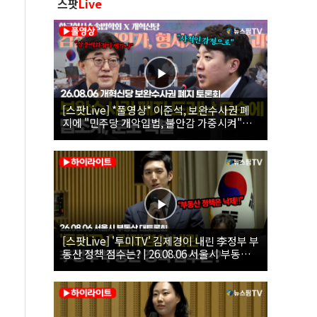
스팟
Live
[스팟Live] *풀영상* 이준석, 보완수사권 폐
지에 "민주당 개악입법, 불안감 가중시켜"｜
26.08.06 개혁신당 보완수사권 폐지 토론회
[스팟Live] '투미TV' 김제경이 내린 李정부 부
동산 정책 점수는? | 26.08.06 서울시 부동산
대토론회