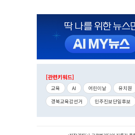
[관련키워드]
교육
AI
어린이날
유치원
경북교육감선거
민주진보단일후보