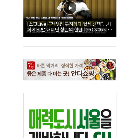
[스팟Live] "전셋집 구하려다 월세 선택"...사
회에 첫발 내디딘 청년의 한탄 | 26.08.06 서울
시 부동산 대토론회