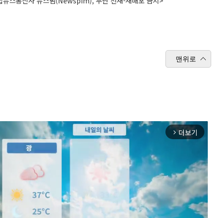
뉴스통신사 뉴스핌(Newspim), 무단 전재-재배포 금지>
맨위로
더보기
arrow_forward_ios