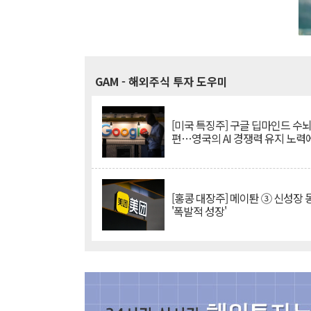
GAM
- 해외주식 투자 도우미
[미국 특징주] 구글 딥마인드 수
편…영국의 AI 경쟁력 유지 노력
[홍콩 대장주] 메이퇀 ③ 신성장
'폭발적 성장'