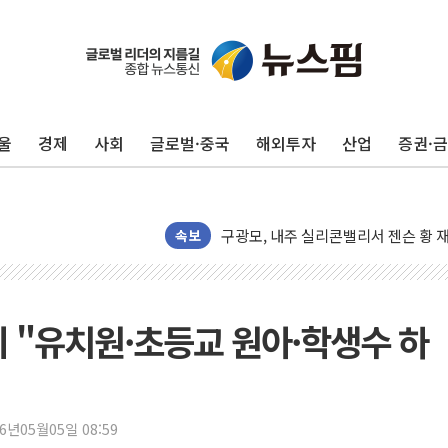
울
경제
사회
글로벌·중국
해외투자
산업
증권·
유럽증시, 견조한 실적 소화하며 대부분
리투아니아 국방 "러, 우크라 드론으로
구광모, 내주 실리콘밸리서 젠슨 황 
뉴욕증시 개장 전 특징주...모더나
속보
김정관 장관 "영업이익 N% 성과급
뉴욕증시 프리뷰, 미 주가선물 AI주
청와대, 북한 단거리 탄도미사일 발사
기 "유치원·초등교 원아·학생수 하
금값 7주 만에 최고…美 고용 둔화·
[인도증시] 중동 긴장 완화에 실적 호
러, 1인칭시점 드론으로 우크라 민간
26년05월05일 08:59
[베트남 증시] 지수 하락 속 'DGC