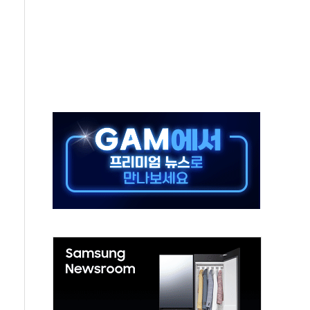
버리지 위험수위…숨은 차입이 더 큰 변수"
대응 1단계 진압 중
야, 경쟁상대 中과 비교해야"
하는 '선봉'의 대민 봉사
미사일 1발 발사… 올해 10번째·42일 만 도발
 새 안보 위기… 반군·마약카르텔이 습득해 전투 활용
어선 구조
무해한 표면 부식 물질"
분만에 진화...외국인 노동자 숨져