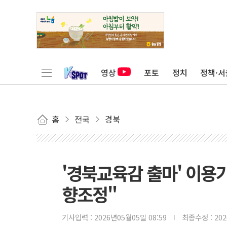
영상
포토
정치
정책·서
홈
전국
경북
'경북교육감 출마' 이용
향조정"
기사입력 :
2026년05월05일 08:59
최종수정 :
20