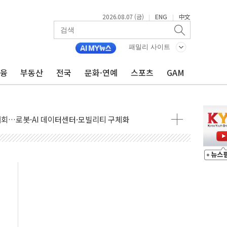
2026.08.07 (금)
ENG
中文
|
|
패밀리 사이트
금융
부동산
전국
문화·연예
스포츠
GAM
 상승… "2분기 기업 순이익 21% 증가" 전망
 나토 회원국 공격 검토… 거짓 깃발 작전"
재회…로봇·AI 데이터센터·모빌리티 구체화
·아이온큐·도어대시↑ VS 샌디스크·피그마·앱러빈↓
 반대…상법·자본시장법 개정 논의"
 차익실현 속 혼조세...웨스턴디지털·샌디스크↓
에 긴급 안보 점검회의
호르무즈 재개방 기대에 강세
조까지, 상승...호실적 보고 기업 상승세 뚜렷
인 '사파리' 공격… 시민들 공포감 극대화 전략
' 임시 주총 기대감에 홀로 상한가…마진 잔액은 사상 최고