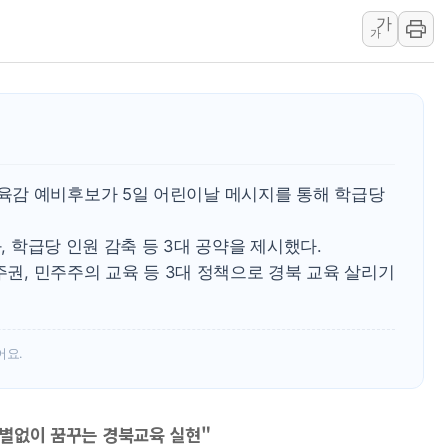
가
'월가의 황제' 다이먼 "금융시장 레
가
양주 섬유염색공장서 화재 1명 중상…
김정관 산업부 장관 "주 52시간 손봐
해군 1함대 창설 80주년…지역과 함께
[3보] 북, 원산서 동해로 단거리 탄도
우크라 드론 전술, 중남미 콜롬비아에
육감 예비후보가 5일 어린이날 메시지를 통해 학급당
동해해경, 독도 해상서 부유물 감긴 
주한미군 "오산기지 누출, 백린 아닌 
화, 학급당 인원 감축 등 3대 공약을 제시했다.
구미 폐염산처리업체서 불 2시간30여
주권, 민주주의 교육 등 3대 정책으로 경북 교육 살리기
어요.
 차별없이 꿈꾸는 경북교육 실현"