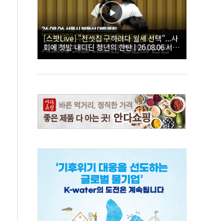
[스팟Live] "전셋집 구하려다 월세 선택"...사
회에 첫발 내디딘 청년의 한탄 | 26.08.06 서울
시 부동산 대토론회