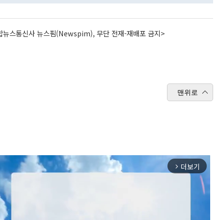
뉴스통신사 뉴스핌(Newspim), 무단 전재-재배포 금지>
맨위로
더보기
arrow_forward_ios