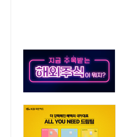
 새 안보 위기… 반군·마약카르텔이 습득해 전투 활용
어선 구조
무해한 표면 부식 물질"
분만에 진화...외국인 노동자 숨져
즌2
축 피해 최소화 '총력 대응'
유입에도 박스권…美 암호화폐 법안 처리 여부도 변수