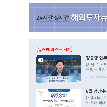
[뉴스핌 베스트 기사]
정동영 업무
[서울=뉴스핌
안보 분야 정
평화공존 발전
2026-08-06 06:
발언 중에는 
언한 것이 있
령은 공개적으
6월 경상수
주의적 희망에
관의 대북 정
[서울=뉴스핌
관 부처 장관
어 역대 최대
관의 무리한 