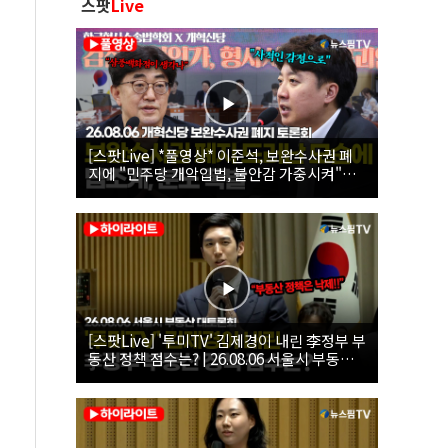
스팟
Live
[스팟Live] *풀영상* 이준석, 보완수사권 폐
지에 "민주당 개악입법, 불안감 가중시켜"｜
26.08.06 개혁신당 보완수사권 폐지 토론회
[스팟Live] '투미TV' 김제경이 내린 李정부 부
동산 정책 점수는? | 26.08.06 서울시 부동산
대토론회