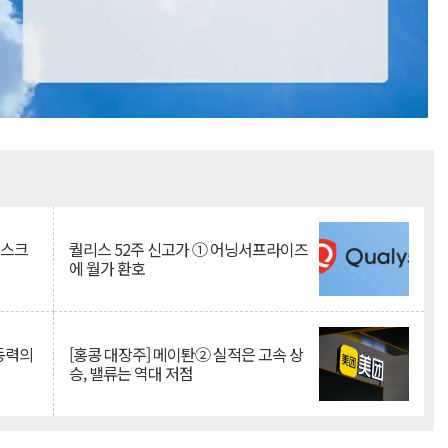
Mute
리스크
퀄리스 52주 신고가 ① 어닝서프라이즈
에 월가 환호
 동력의
[홍콩 대장주] 메이퇀② 실적은 고속 상
승, 밸류는 역대 저점