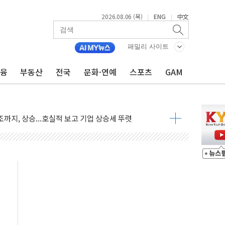
2026.08.06 (목)
ENG
中文
|
|
·아이온큐·도어대시↑ VS 샌디스크·피그마·앱러빈↓
패밀리 사이트
 반대…상법·자본시장법 개정 논의"
금융
부동산
전국
문화·연예
스포츠
GAM
 차익실현 속 혼조세...웨스턴디지털·샌디스크↓
에 긴급 안보 점검회의
호르무즈 재개방 기대에 강세
조까지, 상승...호실적 보고 기업 상승세 뚜렷
인 '사파리' 공격… 시민들 공포감 극대화 전략
' 임시 주총 기대감에 홀로 상한가…마진 잔액은 사상 최고
버리지 위험수위…숨은 차입이 더 큰 변수"
대응 1단계 진압 중
야, 경쟁상대 中과 비교해야"
하는 '선봉'의 대민 봉사
미사일 1발 발사… 올해 10번째·42일 만 도발