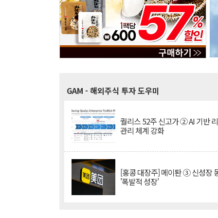
GAM
- 해외주식 투자 도우미
퀄리스 52주 신고가 ② AI 기반 
관리 체계 강화
[홍콩 대장주] 메이퇀 ③ 신성장
'폭발적 성장'