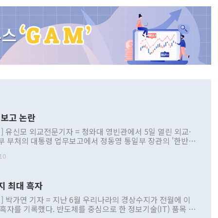
보고 논란
] 유신모 외교전문기자 = 청와대 영빈관에서 5일 열린 외교·
부 부처의 대통령 업무보고에서 정동영 통일부 장관의 '한반도
 구상'과 업무보고 발언이 논란을 빚고 있다. 이날 정 장관의
10
정부 내 조율을 거치지 않은 사안을 정책으로 추진하겠다고 공
는가 하면 사실 관계에 맞지 않은 설명도 있었다. 이재명 대통
로 신중을 기해 달라고 경고했고, 조현 외교부 장관은 '이상
지 최대 흑자
 근거한 비현실적 구상'이라는 비판을 내놨다. 그동안 정 장
책 관련 발언이 물의를 빚은 적은 여러 번 있지만 대통령과 유
] 박가연 기자 = 지난 6월 우리나라의 경상수지가 전월에 이
이 공개적으로 부정적 입장을 표명한 것은 이례적이다. 정 장
 흑자를 기록했다. 반도체를 중심으로 한 정보기술(IT) 품목 수
대북 접근법과 월권을 제어해야 한다는 목소리도 높아지고 있