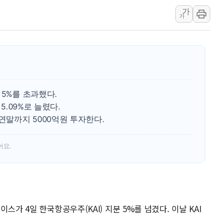
가
우크라 드론 전술, 중남미 콜롬비아에
가
동해해경, 독도 해상서 부유물 감긴 
주한미군 "오산기지 누출, 백린 아닌 
구미 폐염산처리업체서 불 2시간30여
해군과 함께하는 '불금전파, 송정' 시
강원도 폭염특보 11일째…온열질환·가
 5%를 초과했다.
[코인 시황] 비트코인, ETF 자금 
5.09%로 늘렸다.
말까지 5000억원 투자한다.
어요.
스가 4일 한국항공우주(KAI) 지분 5%를 넘겼다. 이날 KAI