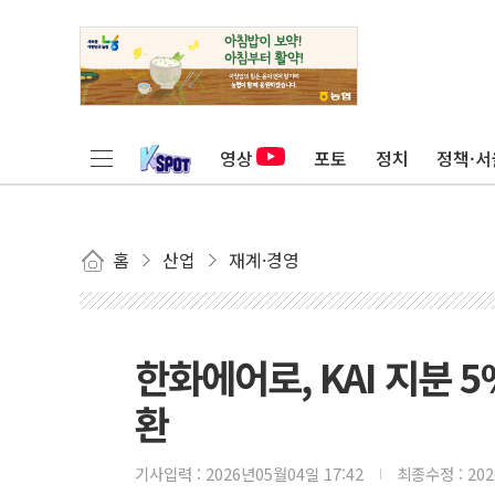
영상
포토
정치
정책·서
홈
산업
재계·경영
한화에어로, KAI 지분
환
기사입력 :
2026년05월04일 17:42
최종수정 :
20