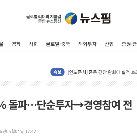
뉴욕증시 개장 전 특징주...모더나
김정관 장관 "영업이익 N% 성과급
울
경제
사회
글로벌·중국
해외투자
산업
증권·
뉴욕증시 프리뷰, 미 주가선물 AI주
청와대, 북한 단거리 탄도미사일 발사
금값 7주 만에 최고…美 고용 둔화·
[인도증시] 중동 긴장 완화에 실적 호
속보
러, 1인칭시점 드론으로 우크라 민간
[베트남 증시] 지수 하락 속 'DGC
'월가의 황제' 다이먼 "금융시장 레
 5% 돌파…단순투자→경영참여 전
양주 섬유염색공장서 화재 1명 중상…
김정관 산업부 장관 "주 52시간 손봐
해군 1함대 창설 80주년…지역과 함께
26년05월04일 17:42
[3보] 북, 원산서 동해로 단거리 탄도