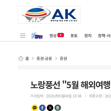
영상
포토
정치
정책·서
홈
증권·금융
증권
노랑풍선 "5월 해외여행
기사입력 :
2026년05월04일 10:38
최종수정 :
20