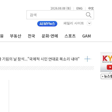
2026.08.08 (토)
ENG
中文
|
|
만지작…공습 한계·탄약 부족 현실화
 최대 50㎜ 폭우…강원 동해안 강한 비 어어져
패밀리 사이트
…60대 환경미화원 수거차에 치여 사망
금융
부동산
전국
문화·연예
스포츠
GAM
흉기 난동…60대 남성 2명 숨져
손해 보는 일 없게"…'결혼 페널티' 22개 과제 손본다
서 모터보트 전복…1명 사망·1명 실종
자 기림의 날 참석..."국제적 시민 연대로 목소리 내야"
질 중 실종 60대 나흘만에 숨진 채 발견
 흉기 살해 10대 아들 체포
 '뻔뻔' 받아친 정청래…제주 연설서 신경전 고조
재검토 지시…與 "적극 환영"·野 "졸속 국정"
주의보…10일까지 최대 3.5m 높은 물결
사망 23명…정부, 비상대응기구 가동
, 수도 베이징도 부동산 규제 철폐