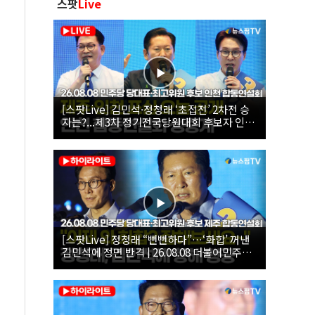
스팟
Live
[스팟Live] 김민석·정청래 ‘초접전’ 2차전 승
자는?...제3차 정기전국당원대회 후보자 인천
합동연설회 생중계 | 26.08.08
[스팟Live] 정청래 “뻔뻔하다”…‘화합’ 꺼낸
김민석에 정면 반격 | 26.08.08 더불어민주당
당대표·최고위원 후보 제주 합동연설회