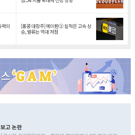
점...AI 지출 확대에 전망 상향
 동력의
[홍콩 대장주] 메이퇀② 실적은 고속 상
승, 밸류는 역대 저점
보고 논란