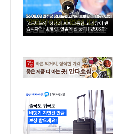
[스팟Live] “정청래 후보 그동안 고생 많이 했
습니다”…송영길, 연임에 선 긋기 | 26.08.08
더불어민주당 당대표·최고위원 후보 제주 합
동연설회