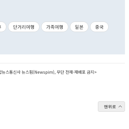
휴
단거리여행
가족여행
일본
중국
뉴스통신사 뉴스핌(Newspim), 무단 전재-재배포 금지>
맨위로