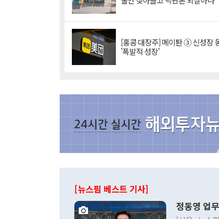
불안 잦아들고 낙관론 되살아나
[홍콩 대장주] 메이퇀 ③ 신성장
'폭발적 성장'
[뉴스핌 베스트 기사]
정동영 업무