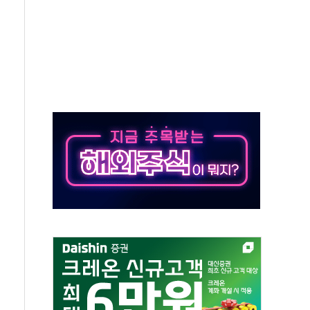
위 상승으로 피서객 7명 고립…전원 구조
별똥별 멍' 운영…페르세우스 유성우 관측
시간당 50mm 이상 폭우…호우경보 발효
0대 숨져…온열질환 여부 조사
능시험 오전 집중 편성…체감온도 38도 넘으면 중단
누르기 방지법' 전면 재검토 지시