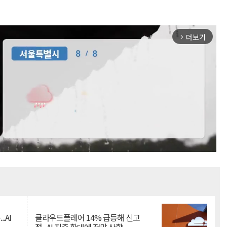
더보기
arrow_forward_ios
Mute
.AI
클라우드플레어 14% 급등해 신고