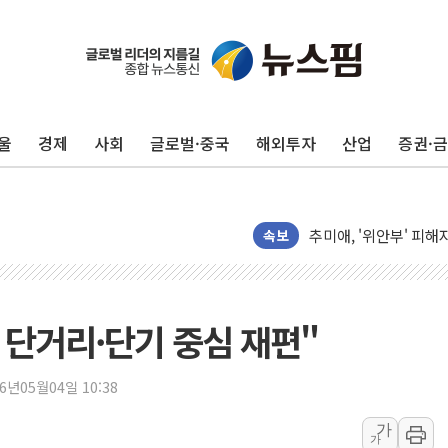
美, 이란전 출구전략 
강릉·동해·삼척 시간당
폐기물 수거하다 참변
울
경제
사회
글로벌·중국
해외투자
산업
증권·
서울 중랑구 주택가서 
李대통령 "결혼 때문에 
여수 오동도 인근 해상
추미애, '위안부' 피해
속보
인천 선재도 갯벌서 해루
인천서 말다툼 중 어머니
'화합' 꺼낸 김민석에
 단거리·단기 중심 재편"
李대통령, ISA 개편 
동해중부 전 해상 풍랑
26년05월04일 10:38
연일 폭염에 온열질환 
가
가
中 전방위 아파트 부양