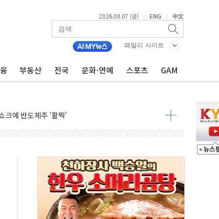
2026.08.07 (금)
ENG
中文
|
|
패밀리 사이트
금융
부동산
전국
문화·연예
스포츠
GAM
주일 이상 '올스톱'… 美 해상봉쇄 영향
개입했나" 촉각
용 쇼크에 반도체주 '활짝'
우려 후퇴…나스닥 선물 1%대 상승
…9월 금리 인상 기대 후퇴
체결
라우드플레어·태양광주↑ VS 트레이드데스크·웬디스↓
종자 7359명 끝까지 찾겠다"
 톤 낮춰
항시 '시끌'
름…수도권 집중 완화 전환점"