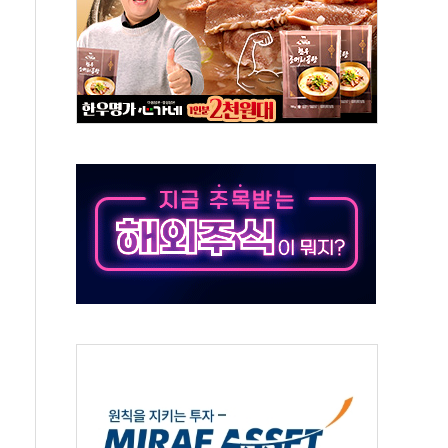
 주재… "전폭적 공급 확대·속도전 총력"
…美 태양광주 급등
해도 놀랍지 않아"
태양광 착공…여의도 1.6배 규모
...금융주 낙폭 커
부정책 아냐" 해명
~9일 최대 100mm 호우
체결… 수니파 국가들의 새 안보 협력 구도