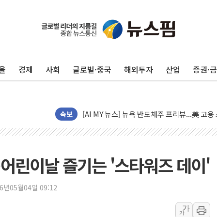
울
경제
사회
글로벌·중국
해외투자
산업
증권·
이란의 핵심 원유 수출항 '하르그섬', 최근 1
美 고용 쇼크에 엔화 장중 급등…시장은 "또 
[AI MY 뉴스] 뉴욕 반도체주 프리뷰...美 고
뉴욕증시 프리뷰, 美 고용 쇼크에 금리 인상 
속보
[종합] 美 7월 고용 2만3000명 감소 '쇼크'
[사진] 이슬람 수니파 3개국, 공동방위협정 
뉴욕증시 개장 전 특징주...아틀라시안·클
어린이날 즐기는 '스타워즈 데이'
보훈부, 미 DPAA와 MOU… "6·25 미군 실
트럼프 "금리 내려야"…파월 때와 달리 워시엔
26년05월04일 09:12
특정 정치인 측근 포항시 정책특보 내정설...포
가
가
李 "해남 태양광, 대한민국 다음 100년 밑거