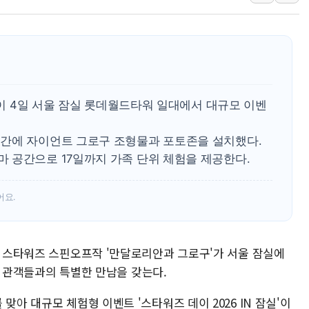
李 대통령, '6시간 마라톤 부동산 2차 회의'
트럼프, 中 겨냥 폴리실리콘 관세 15% 부과
[사진] 빈살만과 에르도안의 만남
이란와이어 "이란 최고지도자 위독…곧 사망
남동발전, 해남군에 국내 최대 규모 400MW 
최측이 4일 서울 잠실 롯데월드타워 일대에서 대규모 이벤
[인도증시] 중동 불안 속 유가 상승에 소폭 하락
간에 자이언트 그로구 조형물과 포토존을 설치했다.
황희 '폐버스 청년주택' SNS 글 역풍에 "정
 공간으로 17일까지 가족 단위 체험을 제공한다.
폭염 누그러지고 가뭄 숙지나...경북동해안권 8
사우디·튀르키예·파키스탄, '공동방위협정' 
어요.
자 스타워즈 스핀오프작 '만달로리안과 그로구'가 서울 잠실에
통해 관객들과의 특별한 만남을 갖는다.
맞아 대규모 체험형 이벤트 '스타워즈 데이 2026 IN 잠실'이