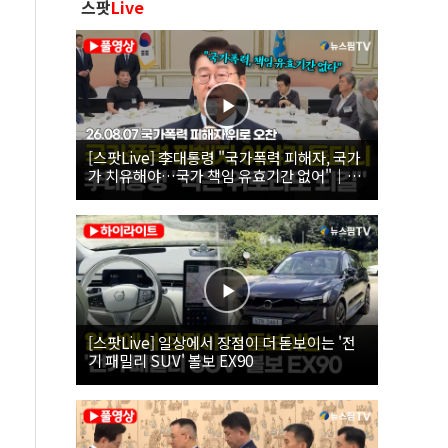
스팟
Live
[스팟Live] 李대통령 "국가폭력 피해자, 국가
가 치유해야…국가 책임 유효기간 없어"｜
26.08.07 국가폭력 피해자 위로 오찬
[스팟Live] 일상에서 장점이 더 돋보이는 '전
기 패밀리 SUV' 볼보 EX90