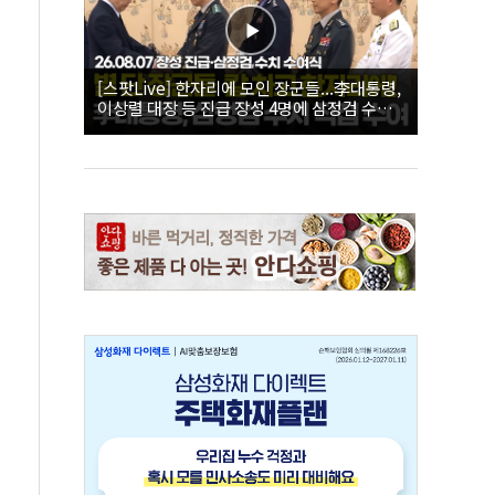
[스팟Live] 한자리에 모인 장군들...李대통령,
이상렬 대장 등 진급 장성 4명에 삼정검 수치
직접 수여｜26.08.07 장성 진급·삼정검 수치
수여식