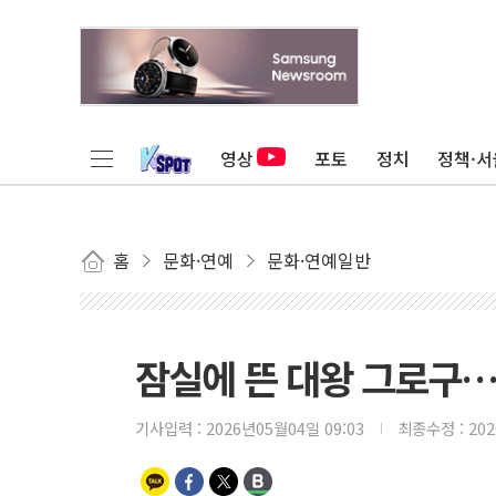
영상
포토
정치
정책·서
홈
문화·연예
문화·연예일반
잠실에 뜬 대왕 그로구…
기사입력 :
2026년05월04일 09:03
최종수정 :
20