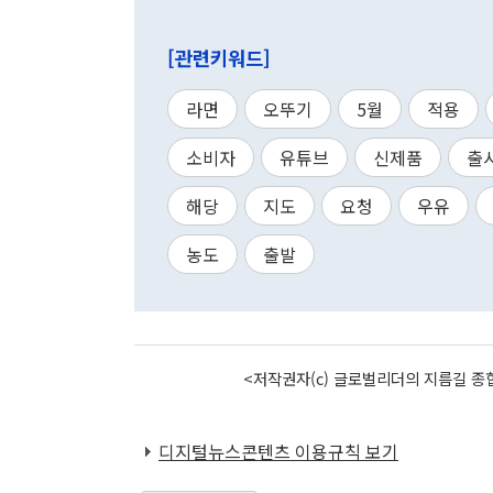
[관련키워드]
라면
오뚜기
5월
적용
소비자
유튜브
신제품
출
해당
지도
요청
우유
농도
출발
<저작권자(c) 글로벌리더의 지름길 종합
디지털뉴스콘텐츠 이용규칙 보기