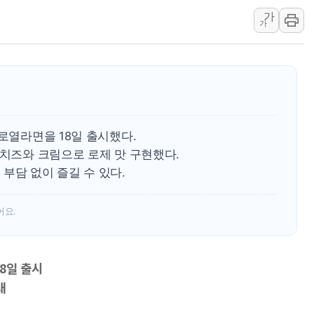
가
[3보] 북, 원산서 동해로 단거리 탄도
가
우크라 드론 전술, 중남미 콜롬비아에
동해해경, 독도 해상서 부유물 감긴 
주한미군 "오산기지 누출, 백린 아닌 
구미 폐염산처리업체서 불 2시간30여
해군과 함께하는 '불금전파, 송정' 시
 로열라면을 18일 출시했다.
 치즈와 크림으로 로제 맛 구현했다.
부담 없이 즐길 수 있다.
어요.
8일 출시
대