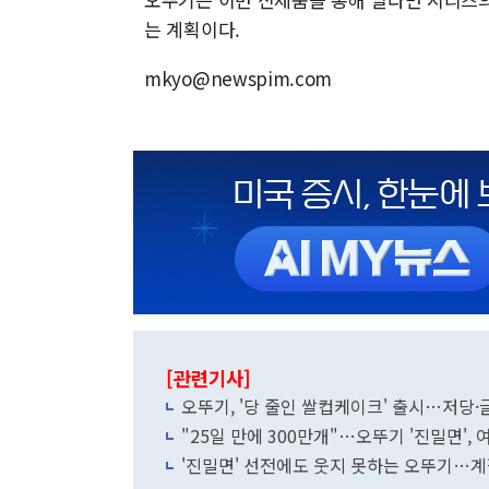
는 계획이다.
mkyo@newspim.com
[관련기사]
오뚜기, '당 줄인 쌀컵케이크' 출시…저당
"25일 만에 300만개"…오뚜기 '진밀면',
'진밀면' 선전에도 웃지 못하는 오뚜기…계