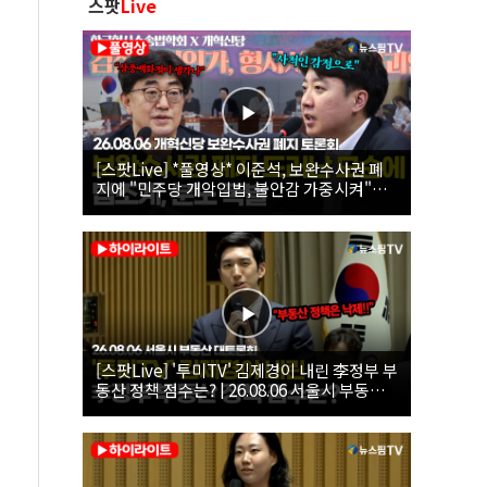
스팟
Live
[스팟Live] *풀영상* 이준석, 보완수사권 폐
지에 "민주당 개악입법, 불안감 가중시켜"｜
26.08.06 개혁신당 보완수사권 폐지 토론회
[스팟Live] '투미TV' 김제경이 내린 李정부 부
동산 정책 점수는? | 26.08.06 서울시 부동산
대토론회