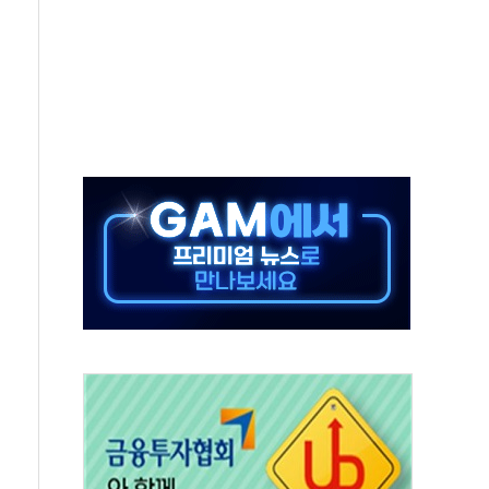
미사일 1발 발사… 올해 10번째·42일 만 도발
 새 안보 위기… 반군·마약카르텔이 습득해 전투 활용
어선 구조
무해한 표면 부식 물질"
분만에 진화...외국인 노동자 숨져
즌2