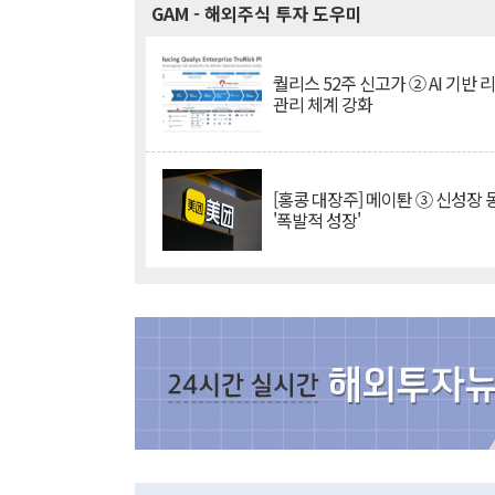
GAM
- 해외주식 투자 도우미
퀄리스 52주 신고가 ② AI 기반 
관리 체계 강화
[홍콩 대장주] 메이퇀 ③ 신성장
'폭발적 성장'