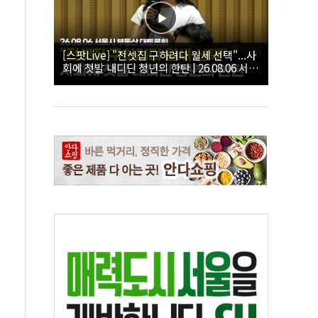
[스팟Live] "전셋집 구하려다 월세 선택"...사
회에 첫발 내디딘 청년의 한탄 | 26.08.06 서울
시 부동산 대토론회