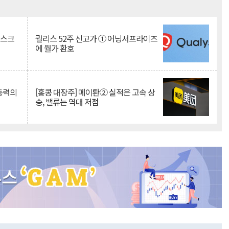
Mute
리스크
퀄리스 52주 신고가 ① 어닝서프라이즈
에 월가 환호
 동력의
[홍콩 대장주] 메이퇀② 실적은 고속 상
승, 밸류는 역대 저점