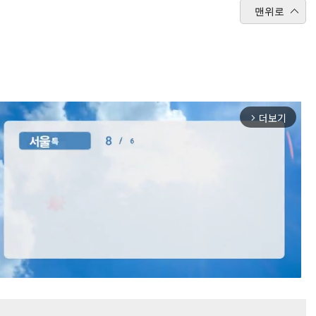
맨위로
더보기
arrow_forward_ios