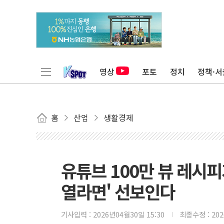
영상
포토
정치
정책·서
홈
산업
생활경제
유튜브 100만 뷰 레시피
열라면' 선보인다
기사입력 :
2026년04월30일 15:30
최종수정 :
20