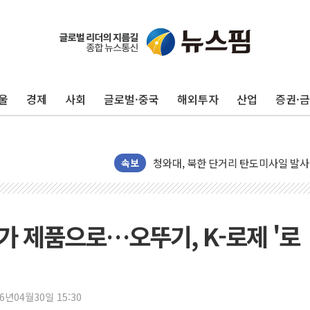
리투아니아 국방 "러, 우크라 드론으로
구광모, 내주 실리콘밸리서 젠슨 황 
뉴욕증시 개장 전 특징주...모더나
울
경제
사회
글로벌·중국
해외투자
산업
증권·
김정관 장관 "영업이익 N% 성과급
뉴욕증시 프리뷰, 미 주가선물 AI주
청와대, 북한 단거리 탄도미사일 발사
금값 7주 만에 최고…美 고용 둔화·
속보
[인도증시] 중동 긴장 완화에 실적 호
러, 1인칭시점 드론으로 우크라 민간
[베트남 증시] 지수 하락 속 'DGC
가 제품으로…오뚜기, K-로제 '로
'월가의 황제' 다이먼 "금융시장 레
양주 섬유염색공장서 화재 1명 중상…
김정관 산업부 장관 "주 52시간 손봐
26년04월30일 15:30
해군 1함대 창설 80주년…지역과 함께