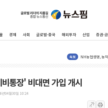
울
경제
사회
글로벌·중국
해외투자
산업
증권·
워트, 상반기 영업
프롬바이오, 10일
NH농협생명, 농작
아바코, 2분기 매출
속보
랩지노믹스 "디엑솜
보로노이, 폐암 치료
푸본현대생명, 육군
계비통장' 비대면 가입 개시
교보생명, '교보K
벼랑 끝 선 '동전
26년04월30일 10:24
1순위보다 낮은 
가
가
컴투스 '제우스: 오