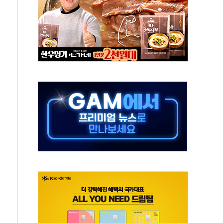
 만으로 혜택 얻는 피드코인 이벤트 진행
 정상화시 5년 내 9만가구 순증...이주 대란도 제한적
위원회
 3파전…한화·흥국·한투 참여
D직 주 52시간제 개선해야…기술격차 확대 막아야"
임금협약 타결…연봉 6.3% 인상
실리카겔 등 8~9월 공연 라인업 공개
31년까지 3개 보급단 '1등급 스마트 물류센터' 전환
 외벽 테라스 떨어져…SK에코플랜트 "전수 조사"