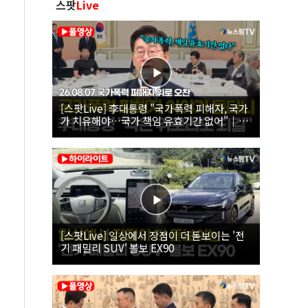
스팟
Live
[스팟Live] 李대통령 "국가폭력 피해자, 국가
가 치유해야…국가 책임 유효기간 없어"｜
26.08.07 국가폭력 피해자 위로 오찬
[스팟Live] 일상에서 장점이 더 돋보이는 '전
기 패밀리 SUV' 볼보 EX90