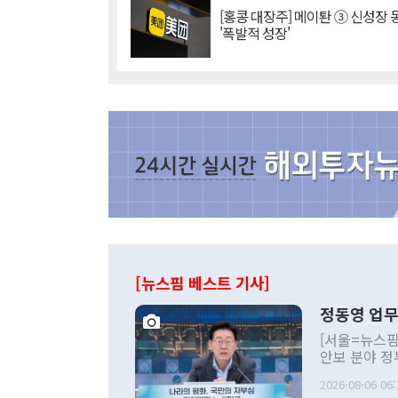
[홍콩 대장주] 메이퇀 ③ 신성장
'폭발적 성장'
[뉴스핌 베스트 기사]
정동영 업무
[서울=뉴스핌
안보 분야 정
평화공존 발전
2026-08-06 06:
발언 중에는 