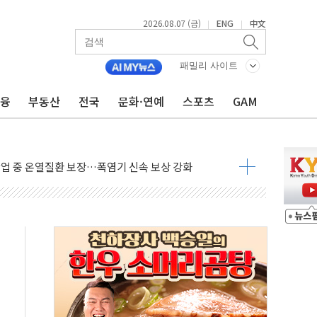
2026.08.07 (금)
ENG
中文
|
|
패밀리 사이트
금융
부동산
전국
문화·연예
스포츠
GAM
이익 30억원
 거래 재개…"재무구조 개편"
업 중 온열질환 보장…폭염기 신속 보상 강화
 120억원
과 美 암 진단 분야 독점 라이선스 계약"
제 'VRN11' 캐나다 IND 신청
 3군단과 군 장병 금융교육·전역 지원 협약
-맞춤건강보험' 6개월 배타적사용권 획득
주' 무더기 상폐 위기…관리종목 우려 지정예고 총 63개
특별공급 경쟁률… 실수요자 관심
만의 신' 26일 출시, 유저의 캐릭터가 AI로 플레이한다