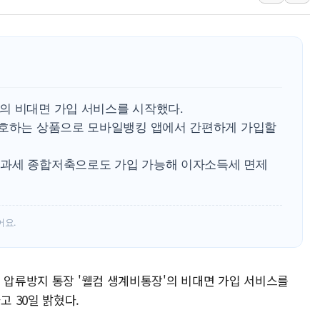
네이버 클립, 시청
서울 재건축·재개발
[인사] 공정거래
KDB생명 본입찰
반도체공학회 "R&
의 비대면 가입 서비스를 시작했다.
카카오, 2026년 
보호하는 상품으로 모바일뱅킹 앱에서 간편하게 가입할
현대카드, 박재범·
비과세 종합저축으로도 가입 가능해 이자소득세 면제
[르포] 육군, 20
송도 신축 아파트서
어요.
 압류방지 통장 '웰컴 생계비통장'의 비대면 가입 서비스를
 30일 밝혔다.