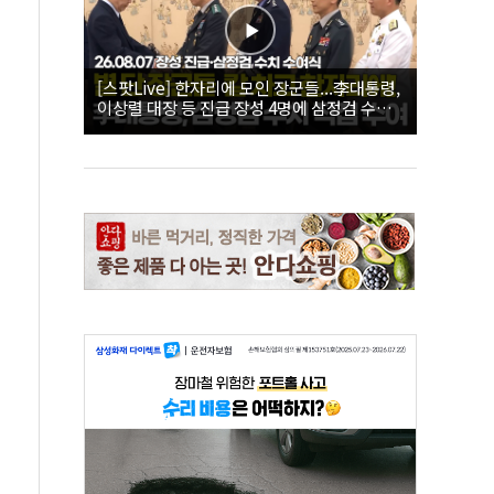
[스팟Live] 한자리에 모인 장군들...李대통령,
이상렬 대장 등 진급 장성 4명에 삼정검 수치
직접 수여｜26.08.07 장성 진급·삼정검 수치
수여식