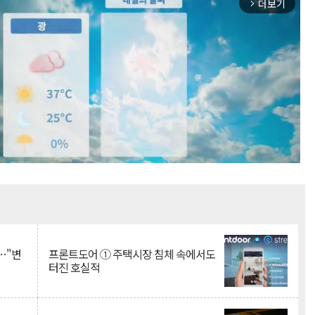
더보기
arrow_forward_ios
Mute
…"변
프론트도어 ① 주택시장 침체 속에서도
터진 호실적