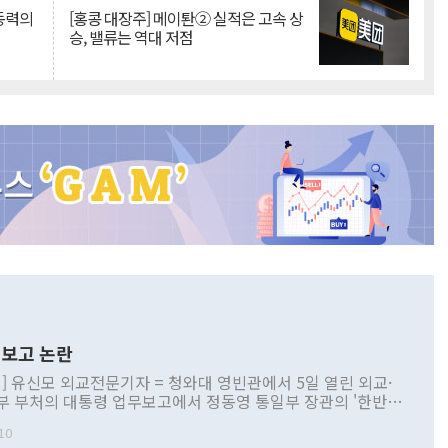
 동력의
[홍콩 대장주] 메이퇀② 실적은 고속 상
승, 밸류는 역대 저점
보고 논란
] 유신모 외교전문기자 = 청와대 영빈관에서 5일 열린 외교·
부 부처의 대통령 업무보고에서 정동영 통일부 장관의 '한반도
 구상'과 업무보고 발언이 논란을 빚고 있다. 이날 정 장관의
10
정부 내 조율을 거치지 않은 사안을 정책으로 추진하겠다고 공