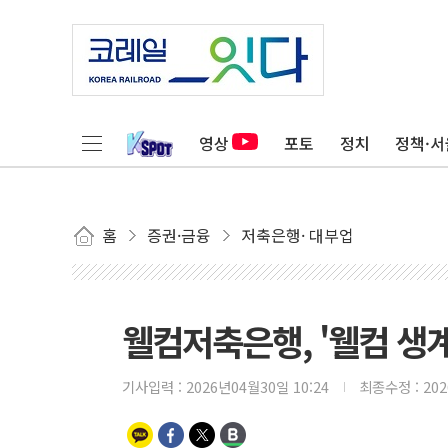
영상
포토
정치
정책·서
홈
증권·금융
저축은행· 대부업
웰컴저축은행, '웰컴 생
기사입력 :
2026년04월30일 10:24
최종수정 :
20