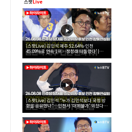
스팟
Live
[스팟Live] 김민석 제주 52.64%·인천
45.09%로 연속 1위…정청래 따돌렸다’ |
26.08.08 더불어민주당 당대표·최고위원 후
보 인천 합동연설회
[스팟Live] 김민석 “누가 김민석보다 국정 방
향을 공유했나”…인천서 ‘대체불가’ 외쳤다 |
26.08.08 더불어민주당 당대표·최고위원 후
보 인천 합동연설회