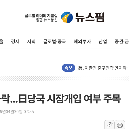
김민석, 2주차 제주·인천 경선서
[속보] 민주, 제주·인천 경선 결
[속보] 민주, 인천 경선 결과 발
울
경제
사회
글로벌·중국
해외투자
산업
증권·
[속보] 민주, 제주 경선 결과 발
이번주 국내 주요 금융일정(8.1
美, 이란전 출구전략 만지작
속보
강릉·동해·삼척 시간당 최대 
폐기물 수거하다 참변…60대
서울 중랑구 주택가서 흉기 난
하락...日당국 시장개입 여부 주목
李대통령 "결혼 때문에 손해 
여수 오동도 인근 해상서 모
26년04월30일 07:55
추미애, '위안부' 피해자 기림
가
인천 선재도 갯벌서 해루질 중
가