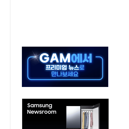
 살해 10대 아들 체포
' 받아친 정청래…제주 연설서 신경전 고조
지시…與 "적극 환영"·野 "졸속 국정"
10일까지 최대 3.5m 높은 물결
23명…정부, 비상대응기구 가동
 베이징도 부동산 규제 철폐
승으로 피서객 7명 고립…전원 구조