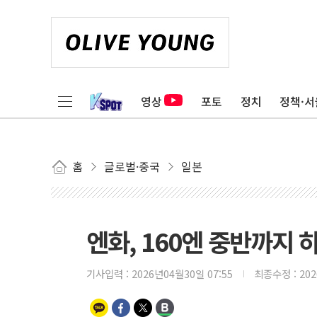
영상
포토
정치
정책·서
홈
글로벌·중국
일본
엔화, 160엔 중반까지 
기사입력 :
2026년04월30일 07:55
최종수정 :
20