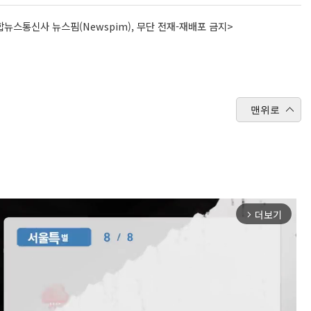
뉴스통신사 뉴스핌(Newspim), 무단 전재-재배포 금지>
맨위로
더보기
arrow_forward_ios