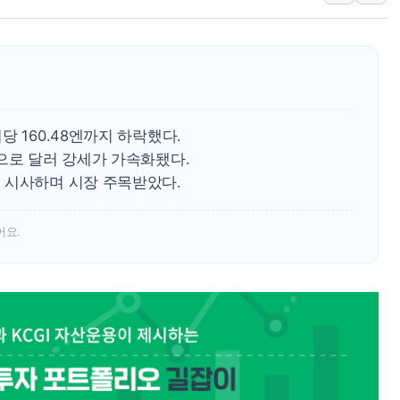
인천서 말다툼 중 어머니 흉기
'화합' 꺼낸 김민석에 '뻔뻔
李대통령, ISA 개편 재검토 
동해중부 전 해상 풍랑주의보…
연일 폭염에 온열질환 사망 
 160.48엔까지 하락했다.
中 전방위 아파트 부양, 수도
으로 달러 강세가 가속화됐다.
인제 용대리 계곡서 수위 상
 시사하며 시장 주목받았다.
어요.