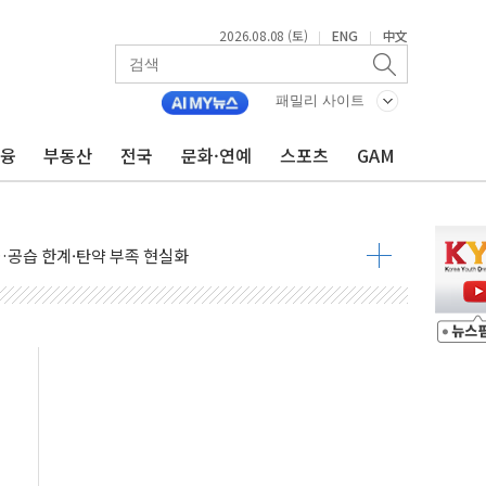
2026.08.08 (토)
ENG
中文
|
|
 정청래에 승리...47.75% vs 42.08%
패밀리 사이트
과 발표...김민석 47.75% 정청래 42.08%
표...김민석 45.09% 정청래 43.27% 송영길 11.63%
금융
부동산
전국
문화·연예
스포츠
GAM
표...김민석 52.64% 정청래 39.89% 송영길 7.47%
0~8.14)
…공습 한계·탄약 부족 현실화
50㎜ 폭우…강원 동해안 강한 비 이어져
 환경미화원 수거차에 치여 사망
동…60대 남성 2명 숨져
보는 일 없게"…'결혼 페널티' 22개 과제 손본다
터보트 전복…1명 사망·1명 실종
의 날 참석..."국제적 시민 연대로 목소리 내야"
 실종 60대 나흘만에 숨진 채 발견