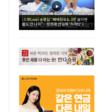
[스팟Live] 송영길 “뼈해장국도 3번 끓이면
물도 안 나와”…정청래 연임에 ‘직격탄’ |
26.08.08 더불어민주당 당대표·최고위원 후
보 인천 합동연설회