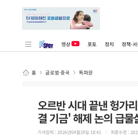
영상
포토
정치
정책·서
홈
글로벌·중국
특파원
오르반 시대 끝낸 헝가리,
결 기금' 해제 논의 급물
기사입력 :
2026년04월29일 18:41
최종수정 :
20