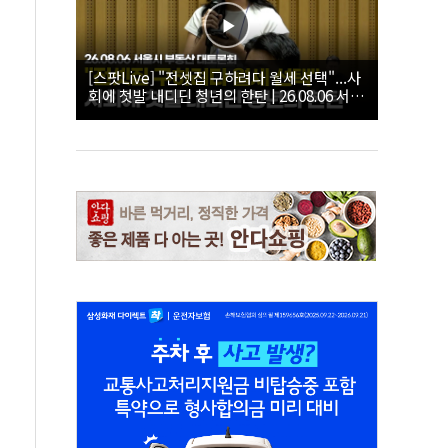
[스팟Live] "전셋집 구하려다 월세 선택"...사
회에 첫발 내디딘 청년의 한탄 | 26.08.06 서울
시 부동산 대토론회