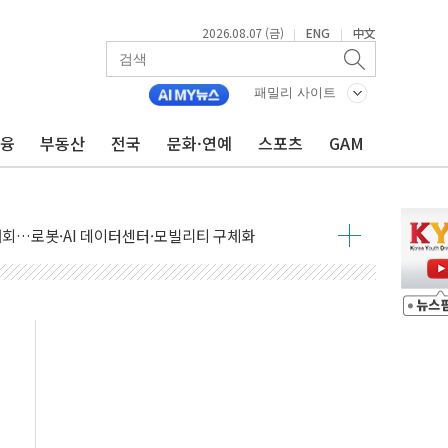
2026.08.07 (금)
ENG
中文
|
|
패밀리 사이트
금융
부동산
전국
문화·연예
스포츠
GAM
 상승… "2분기 기업 순이익 21% 증가" 전망
 나토 회원국 공격 검토… 거짓 깃발 작전"
재회…로봇·AI 데이터센터·모빌리티 구체화
·아이온큐·도어대시↑ VS 샌디스크·피그마·앱러빈↓
 반대…상법·자본시장법 개정 논의"
 차익실현 속 혼조세...웨스턴디지털·샌디스크↓
에 긴급 안보 점검회의
호르무즈 재개방 기대에 강세
조까지, 상승...호실적 보고 기업 상승세 뚜렷
인 '사파리' 공격… 시민들 공포감 극대화 전략