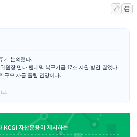
가
[베트남 증시] 지수 하락 속 'DGC
가
'월가의 황제' 다이먼 "금융시장 레
양주 섬유염색공장서 화재 1명 중상…
김정관 산업부 장관 "주 52시간 손봐
해군 1함대 창설 80주년…지역과 함께
[3보] 북, 원산서 동해로 단거리 탄도
어주기 논의했다.
우크라 드론 전술, 중남미 콜롬비아에
원장 만나 팬데믹 복구기금 17조 지원 방안 짚었다.
동해해경, 독도 해상서 부유물 감긴 
유로 규모 자금 풀릴 전망이다.
주한미군 "오산기지 누출, 백린 아닌 
구미 폐염산처리업체서 불 2시간30여
어요.