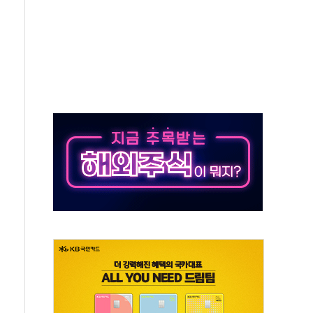
' 임시 주총 기대감에 홀로 상한가…마진 잔액은 사상 최고
버리지 위험수위…숨은 차입이 더 큰 변수"
대응 1단계 진압 중
야, 경쟁상대 中과 비교해야"
하는 '선봉'의 대민 봉사
미사일 1발 발사… 올해 10번째·42일 만 도발
 새 안보 위기… 반군·마약카르텔이 습득해 전투 활용
어선 구조
무해한 표면 부식 물질"
분만에 진화...외국인 노동자 숨져