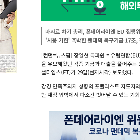
마자르 차기 총리, 폰데어라이엔 EU 집행
'사용 기한' 촉박한 팬데믹 복구기금 17조,
[런던=뉴스핌] 장일현 특파원 = 유럽연합(E
을 유보해왔던 각종 기금과 대출을 풀어주는 
셜타임스(FT)가 29일(현지시각) 보도했다.
강경 민족주의자 성향의 포퓰리스트 지도자의
한 재정 압박에서 다소간 벗어날 수 있는 기