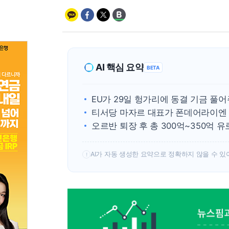
AI 핵심 요약
BETA
EU가 29일 헝가리에 동결 기금 풀
티서당 마자르 대표가 폰데어라이엔 위
오르반 퇴장 후 총 300억~350억 
AI가 자동 생성한 요약으로 정확하지 않을 수 있
!