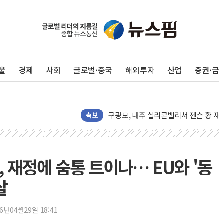
울
경제
사회
글로벌·중국
해외투자
산업
증권·
유럽증시, 견조한 실적 소화하며 대부분
리투아니아 국방 "러, 우크라 드론으로
구광모, 내주 실리콘밸리서 젠슨 황 
속보
뉴욕증시 개장 전 특징주...모더나
김정관 장관 "영업이익 N% 성과급
뉴욕증시 프리뷰, 미 주가선물 AI주
 재정에 숨통 트이나… EU와 '동
청와대, 북한 단거리 탄도미사일 발사
살
금값 7주 만에 최고…美 고용 둔화·
[인도증시] 중동 긴장 완화에 실적 호
26년04월29일 18:41
러, 1인칭시점 드론으로 우크라 민간