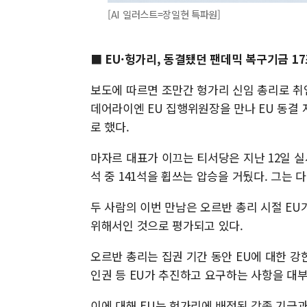
[AI 일러스트=장일현 특파원]
■ EU·헝가리, 동결됐던 팬데믹 복구기금 17
보도에 따르면 조만간 헝가리 신임 총리로 취임
데어라이엔 EU 집행위원장을 만나 EU 동결
로 했다.
마자르 대표가 이끄는 티서당은 지난 12일 실시
석 중 141석을 휩쓰는 압승을 거뒀다. 그는
두 사람의 이번 만남은 오르반 총리 시절 E
위해서인 것으로 평가되고 있다.
오르반 총리는 집권 기간 동안 EU에 대한 강
인권 등 EU가 추진하고 요구하는 사항을 대
이에 대해 EU는 헝가리에 배정된 각종 기금