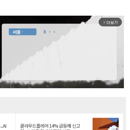
더보기
arrow_forward_ios
Mute
.AI
클라우드플레어 14% 급등해 신고