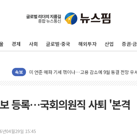
민주, 오늘 제주·인천 경선 결과 발표...'김민석 재역전 vs
한상협, 업계 개인정보 보안 새판 짠다…'자율규제단체' 
뉴욕증시, 고용 쇼크에 금리 인상 우려 후퇴…S&P500 
울
경제
사회
글로벌·중국
해외투자
산업
증권·
트럼프, 쿡 연준 이사 해임 재추진…"26일까지 의혹 소명"
유럽증시, 美 고용 예상 밖 부진에 연준 금리 인상 가능성 
미 연준 매파 기세 꺾이나…고용 감소에 9월 동결 전망 우
속보
[종합] 이슬람 수니파 3국, '공동방위협정' 체결… 이스라
트럼프, 백신·자폐증 행정명령 검토…"이르면 다음 주"
美 항소법원, 백악관 무도회장 공사 중단 명령…트럼프 제
보 등록…국회의원직 사퇴 '본격
이란 핵심 원유 수출항 '하르그섬', 최근 1주일 이상 '올스
美 고용 쇼크에 엔화 장중 급등…시장은 "또 개입했나" 촉
[AI MY 뉴스] 뉴욕 반도체주 프리뷰...美 고용 쇼크에 반도
26년04월29일 15:45
뉴욕증시 프리뷰, 美 고용 쇼크에 금리 인상 우려 후퇴…나