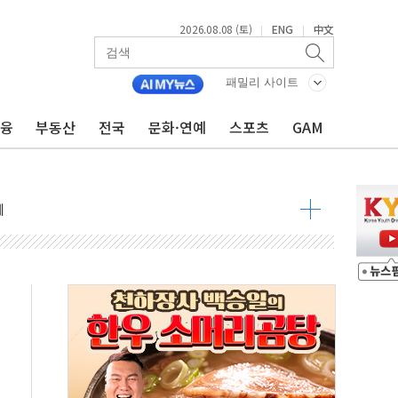
2026.08.08 (토)
ENG
中文
|
|
 정청래 격차 확대'
패밀리 사이트
타진
최고치
금융
부동산
전국
문화·연예
스포츠
GAM
 요구
낮아지며 상승… STOXX 600 지수는 나흘 연속 최고치
세
엘·이란 위협에 맞설 자체 억지력 강화
동
톱'… 美 해상봉쇄 영향
각
체주 '활짝'
스닥 선물 1%대 상승