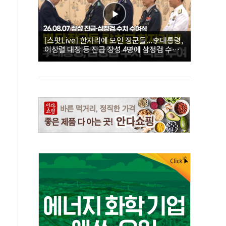
[스팟Live] 한자리에 모인 장군들...李대통령,
이상렬 대장 등 진급 장성 4명에 삼정검 수치
직접 수여｜26.08.07 장성 진급·삼정검 수치
수여식