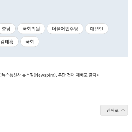
충남
국회의원
더불어민주당
대변인
김테흠
국회
뉴스통신사 뉴스핌(Newspim), 무단 전재-재배포 금지>
맨위로