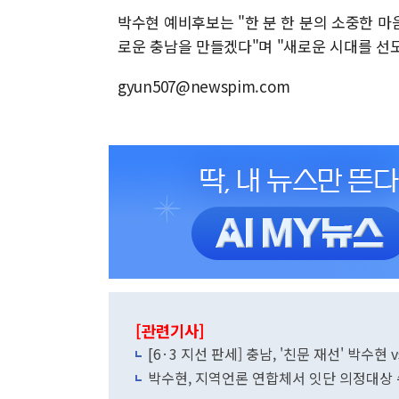
박수현 예비후보는 "한 분 한 분의 소중한 마
로운 충남을 만들겠다"며 "새로운 시대를 선
gyun507@newspim.com
[관련기사]
[6·3 지선 판세] 충남, '친문 재선' 박수현 
박수현, 지역언론 연합체서 잇단 의정대상