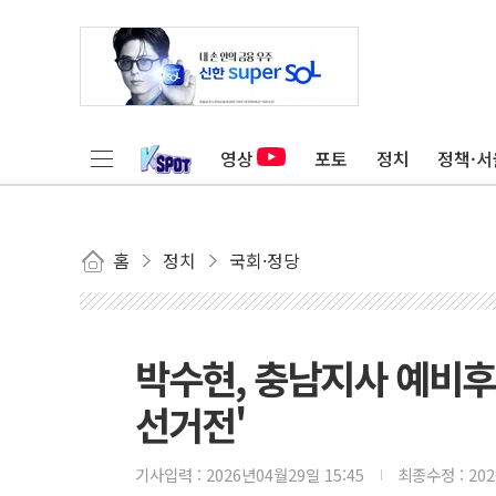
영상
포토
정치
정책·서
홈
정치
국회·정당
박수현, 충남지사 예비후
선거전'
기사입력 :
2026년04월29일 15:45
최종수정 :
20