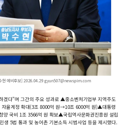
비후보] 2026.04.29 gyun507@newspim.com
보답하겠다"며 그간의 주요 성과로 ▲중소벤처기업부 지역주도
율계정 확대(3조 8000억 원→10조 6000억 원)▲대통령
청양 국비 1조 3566억 원 확보▲국립역사문화권진흥원 설립
생 5법 통과 및 농어촌 기본소득 시범사업 등을 제시했다.