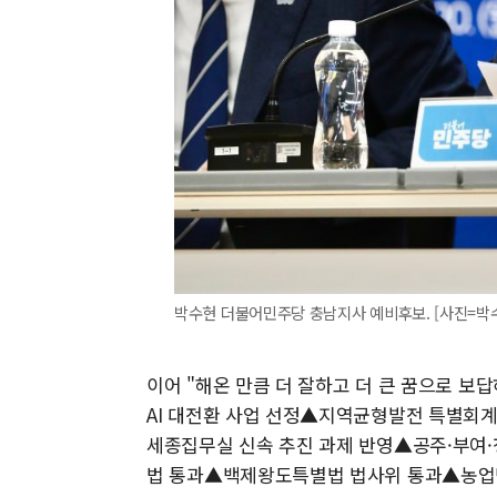
박수현 더불어민주당 충남지사 예비후보. [사진=박수현 예
이어 "해온 만큼 더 잘하고 더 큰 꿈으로 
AI 대전환 사업 선정▲지역균형발전 특별회계 자
세종집무실 신속 추진 과제 반영▲공주·부여·
법 통과▲백제왕도특별법 법사위 통과▲농업민