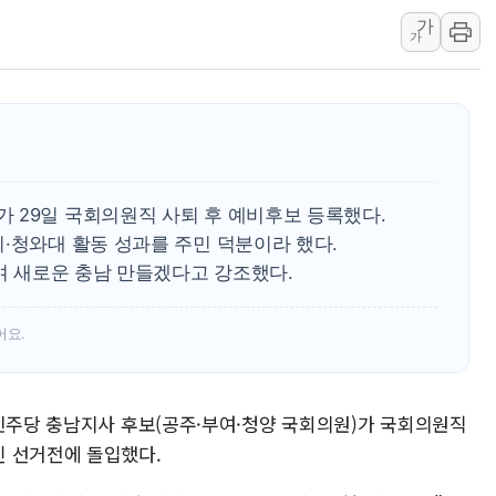
[종합] 美 7월 고용 2만3000명 감소 '쇼크'…9월 금리 인
가
가
[사진] 이슬람 수니파 3개국, 공동방위협정 체결
뉴욕증시 개장 전 특징주...아틀라시안·클라우드플레어
보훈부, 미 DPAA와 MOU… "6·25 미군 실종자 7359명
트럼프 "금리 내려야"…파월 때와 달리 워시엔 톤 낮춰
특정 정치인 측근 포항시 정책특보 내정설...포항시 '시끌'
李 "해남 태양광, 대한민국 다음 100년 밑거름…수도권 집
 29일 국회의원직 사퇴 후 예비후보 등록했다.
·청와대 활동 성과를 주민 덕분이라 했다.
하며 새로운 충남 만들겠다고 강조했다.
어요.
어민주당 충남지사 후보(공주·부여·청양 국회의원)가 국회의원직
인 선거전에 돌입했다.