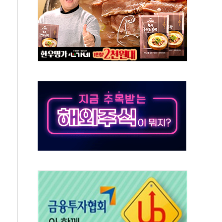
상 기대 후퇴
·태양광주↑ VS 트레이드데스크·웬디스↓
 끝까지 찾겠다"
중 완화 전환점"