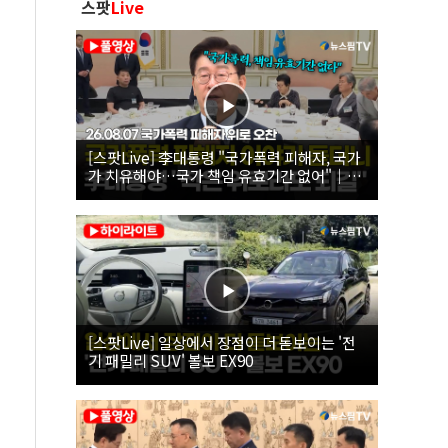
스팟
Live
[스팟Live] 李대통령 "국가폭력 피해자, 국가
가 치유해야…국가 책임 유효기간 없어"｜
26.08.07 국가폭력 피해자 위로 오찬
[스팟Live] 일상에서 장점이 더 돋보이는 '전
기 패밀리 SUV' 볼보 EX90