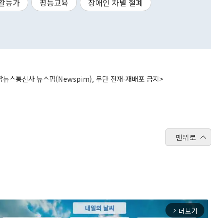
활동가
평등교육
장애인 차별 철폐
뉴스통신사 뉴스핌(Newspim), 무단 전재-재배포 금지>
맨위로
더보기
arrow_forward_ios