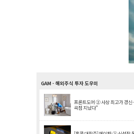
GAM
- 해외주식 투자 도우미
프론트도어 ② 사상 최고가 경신
곡점 지났다"
[홍콩 대장주] 메이퇀 ③ 신성장