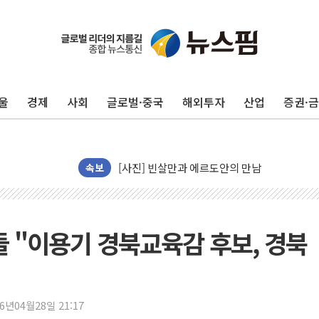
울
경제
사회
글로벌·중국
해외투자
산업
증권·
[종합] 美 7월 고용 2만3000명 감소 '쇼크'…
속보
[사진] 이슬람 수니파 3개국, 공동방위협정 체
뉴욕증시 개장 전 특징주...아틀라시안·클
보훈부, 미 DPAA와 MOU… "6·25 미군 실종
 "이용기 경북교육감 후보, 경북
트럼프 "금리 내려야"…파월 때와 달리 워시엔
특정 정치인 측근 포항시 정책특보 내정설...포
李 "해남 태양광, 대한민국 다음 100년 밑거
26년04월28일 21:17
李 대통령, '6시간 마라톤 부동산 2차 회의' 