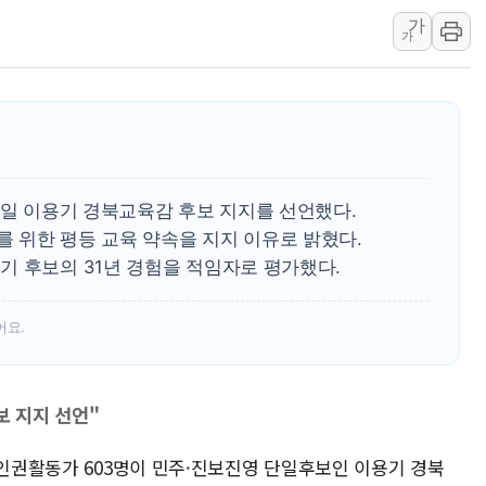
가
트럼프, 中 겨냥 폴리실리콘 관세 15% 부과
가
[사진] 빈살만과 에르도안의 만남
이란와이어 "이란 최고지도자 위독…곧 사망해
남동발전, 해남군에 국내 최대 규모 400MW 
[인도증시] 중동 불안 속 유가 상승에 소폭 하락
황희 '폐버스 청년주택' SNS 글 역풍에 "정부
8일 이용기 경북교육감 후보 지지를 선언했다.
폭염 누그러지고 가뭄 숙지나...경북동해안권 8
 위한 평등 교육 약속을 지지 이유로 밝혔다.
사우디·튀르키예·파키스탄, '공동방위협정' 체
기 후보의 31년 경험을 적임자로 평가했다.
신길동 신축도 3.3㎡당 7250만원…써밋 클라
용산공원·그린벨트로 또 충돌…반복되는 국토부
어요.
[AI 부동산 투데이] 특공 전략도 '극과 극'…
[코인시황] 비트코인 6만4000달러대 횡보…고
보 지지 선언"
 인권활동가 603명이 민주·진보진영 단일후보인 이용기 경북