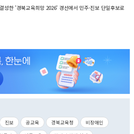
 결성한 '경북교육희망 2026' 경선에서 민주·진보 단일후보로
진보
공교육
경북교육청
비장애인