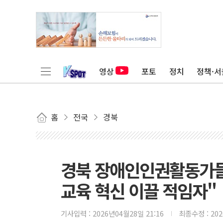
영상
포토
정치
정책·서
홈
전국
경북
경북 장애인인권활동가들
교육 혁신 이끌 적임자"
기사입력 :
2026년04월28일 21:16
최종수정 :
20