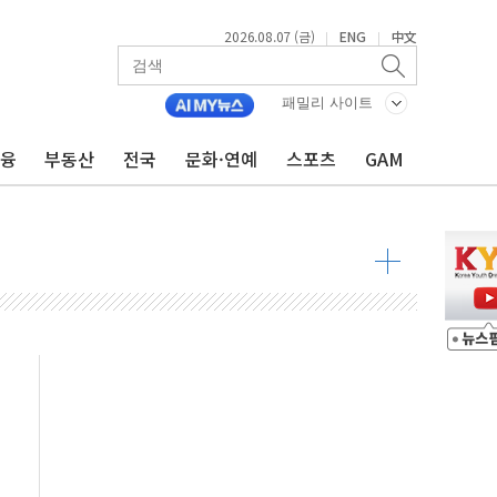
2026.08.07 (금)
ENG
中文
|
|
패밀리 사이트
금융
부동산
전국
문화·연예
스포츠
GAM
9월 금리 인상 기대 후퇴
결
라우드플레어·태양광주↑ VS 트레이드데스크·웬디스↓
자 7359명 끝까지 찾겠다"
 톤 낮춰
항시 '시끌'
름…수도권 집중 완화 전환점"
주재… "전폭적 공급 확대·속도전 총력"