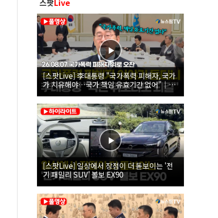
스팟
Live
[스팟Live] 李대통령 "국가폭력 피해자, 국가
가 치유해야…국가 책임 유효기간 없어"｜
26.08.07 국가폭력 피해자 위로 오찬
[스팟Live] 일상에서 장점이 더 돋보이는 '전
기 패밀리 SUV' 볼보 EX90