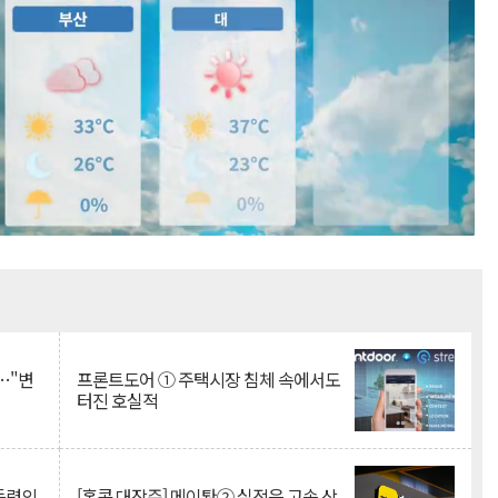
Mute
…"변
프론트도어 ① 주택시장 침체 속에서도
터진 호실적
 동력의
[홍콩 대장주] 메이퇀② 실적은 고속 상