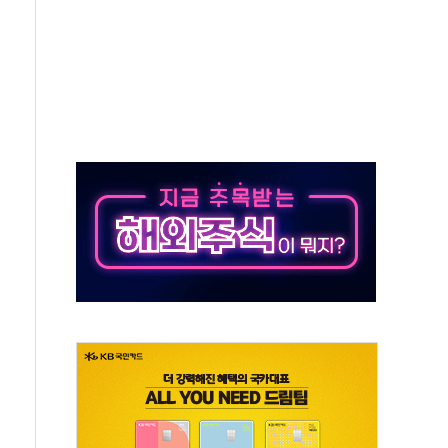
…美 태양광주 급등
도 놀랍지 않아"
태양광 착공…여의도 1.6배 규모
...금융주 낙폭 커
정책 아냐" 해명
~9일 최대 100mm 호우
결… 수니파 국가들의 새 안보 협력 구도
비온 59㎡ 18억원대
-서울시 '정책 엇박자'
생애최초만 경쟁 치열
래·ETF 매수에도 고유가·금리·입법 지연 '삼중 부담'