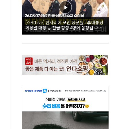
[스팟Live] 한자리에 모인 장군들...李대통령,
이상렬 대장 등 진급 장성 4명에 삼정검 수치
직접 수여｜26.08.07 장성 진급·삼정검 수치
수여식