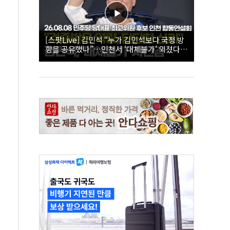
[스팟Live] 김민석 “누가 김민석보다 국정 방
향을 공유했나”…인천서 ‘대체불가’ 외쳤다 |
26.08.08 더불어민주당 당대표·최고위원 후
보 인천 합동연설회