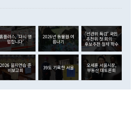
이 들 때도 있다"며 부정적으로 반응했다. 조현 외교부 장
월(21억7000만달러)보다 흑자 폭이 확대됐다. 배당소득수지
 사후 브리핑에서 정 장관이 언급한 '4자 회담'에 대해 "이상
이 늘어난 데다 전월 분기배당에 따른 기저효과로 배당지급이
 어떤 희망이라 하더라도 그건 아직 조율되지 않은 방법"이
6000만달러 흑자를 나타냈다. 금융계정 순자산은 6월 중 467
들께서 디스카운트해 주시면 좋겠다"고 선을 그었다. 정 장관
러 증가해 월간 기준 역대 최대 증가 폭을 기록했다. 종전 최대
아 블라디보스토크에서 열리는 '동방경제포럼(EEF)'을 언급하
월(369억9000만달러)을 넘어선 것이다. 직접투자에서는 내국
원에서 (참석을) 검토하고 있다"고 발언한 데 대해서도 조 장관
가 80억1000만달러, 외국인의 국내투자가 46억3000만달러
'선관위 특검' 국민
외교부의 몫"이라며 "아직 거기까지 진도가 나가지 않았다"고
홈플러스, '다시 영
2026년 동물원 여
. 증권투자에서는 외국인의 국내 주식 매도세가 이어졌다. 외
추천위 첫 회의…
업합니다'
름나기
장관이 이날 소개한 대북 구상과 설명은 정부 내 조율을 거치지
주식 투자는 차익실현 매도 등의 영향으로 316억1000만달러
후보추천 절차 착수
서 문제가 있다. 특히 주적 표현 대체와 국호 사용, 9·19 군
(-310억5000만달러)에 이어 역대 최대 순매도 기록을 다시
 4자회담 추진 등은 통일부 장관이 결정할 사안이 아니어서 월
국인의 국내 채권투자는 세계국채지수(WGBI) 자금 유입에도
이 나오고 있다. 이 대통령은 정 장관의 업무보고를 듣고 난
도래 영향으로 증가 폭이 줄어든 52억9000만달러를 기록했
무보고에 발표했다고 승인난 건 아니다"라고 재차 확인했다. 정
2026 을지연습 준
오세훈 서울시장,
 해외 증권투자는 주식을 중심으로 35억6000만달러 증가했
39도 기록한 서울
비보고회
부동산 대토론회
통은 "정 장관의 발언 내용은 대부분 국가안전보장회의(NSC)
newspim.com
된 사안이 아닌 정 장관의 개인적 생각에 가깝다"며 "안보 관
이 정부의 공식 정책이 아닌 사안을 추진하겠다고 업무보고를
 면전에서 '국군통수권자가 나서야 한다'고 주장한 것은 심각
 5일 청와대 영빈관에서 열린 통일
 외교 안보 부처 업무보고에서 발언하고 있다. [사진=청와대]
장이 현 시점에서 이미 참고가 될 수 없는 과거의 경험 또는 사
식에 기반하고 있다는 것이다. 정 장관이 주장하는 구상은 급
 있는 북한의 전략과 한반도 및 국제 정세를 전혀 반영하지
 비판이 제기되고 있다. 정 장관이 "흘러간 선(先)비핵화만
현실을 바꾸지 못한다"고 언급한 것은 지금까지의 대북 접근