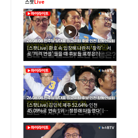
스팟
Live
[스팟Live] 환호 속 입장해 나란히 ‘찰칵’…서
로 ‘저격 연설’ 들을 때 후보들 표정은? |
26.08.08 더불어민주당 당대표·최고위원 후
보 인천 합동연설회
[스팟Live] 김민석 제주 52.64%·인천
45.09%로 연속 1위…정청래 따돌렸다’ |
26.08.08 더불어민주당 당대표·최고위원 후
보 인천 합동연설회