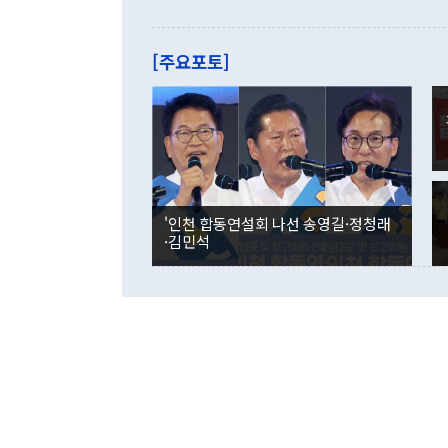
으로 약간의 의문
를 기록해 전
관은 업무보고
는 배당수입
주의에 근거한
줄면서 25억
[주요포토]
라며 "여러분
억1000만달
이 9월 러시
였던 올해 3
며 "정부 차
인의 해외투자
은 "그것은 
각각 증가했다
잘랐다. 정 
국인의 국내 
않았다는 점에
감소하며 전월
사합의 복원,
경신했다. 외
권이라는 지적
분기 말 만기
뒤 "여기 업
다. 내국인의
'인천 합동연설회 나선 송영길·정청래
부의 한 소식
다. eoyn2@
·김민석
를 거쳐 결정
련 부처 장관
하고 대통령의
한 문제"라고 지적했다. 이재명 대통령이
외교 국방 등
2026.08.05 ◆시대착오적 접근, 대북 인식 오류 더욱 문제인 것은 정 장관
의 이같은 주
실과 다른 인
격히 변화하고
못하고 있다는
되뇌는 것은 