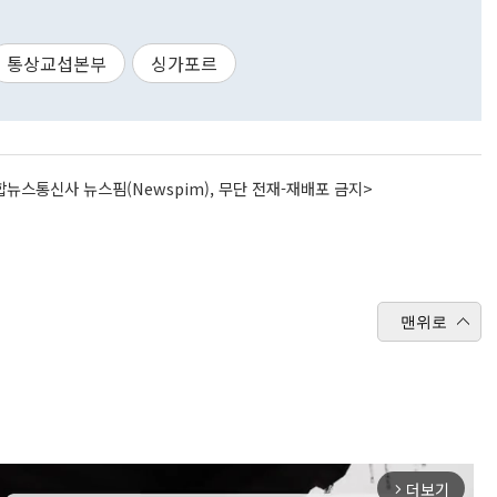
통상교섭본부
싱가포르
뉴스통신사 뉴스핌(Newspim), 무단 전재-재배포 금지>
맨위로
더보기
arrow_forward_ios