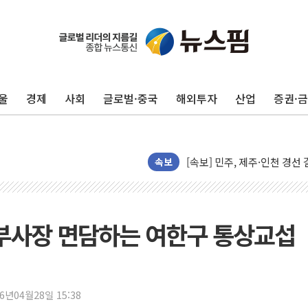
울진·영덕 '호우특보'-포항 '
[종합] 김민석, 정청래에 '0.86
인천 합동연설회 나선 송영길
울
경제
사회
글로벌·중국
해외투자
산업
증권·
김민석, 2주차 제주·인천 경선서
인사하는 김민석 당대표 후보
[속보] 민주, 제주·인천 경선 결
속보
[속보] 민주, 인천 경선 결과 발
[속보] 민주, 제주 경선 결과 발
이번주 국내 주요 금융일정(8.1
르 부사장 면담하는 여한구 통상교섭
美, 이란전 출구전략 만지작
강릉·동해·삼척 시간당 최대 
폐기물 수거하다 참변…60대
서울 중랑구 주택가서 흉기 난
26년04월28일 15:38