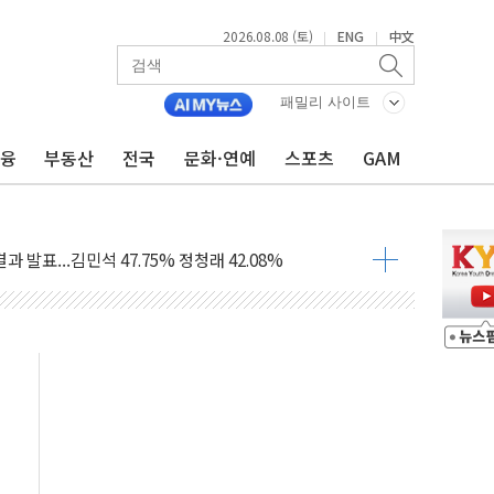
2026.08.08 (토)
ENG
中文
|
|
산사태 주의보'...경북도, 호우 피해·통제구간 없어
%p' 차 재역전 성공...金 45.42% vs 鄭 44.56%
패밀리 사이트
·정청래·김민석 당대표 후보
금융
부동산
전국
문화·연예
스포츠
GAM
 정청래에 승리...47.75% vs 42.08%
과 발표...김민석 47.75% 정청래 42.08%
표...김민석 45.09% 정청래 43.27% 송영길 11.63%
표...김민석 52.64% 정청래 39.89% 송영길 7.47%
0~8.14)
…공습 한계·탄약 부족 현실화
50㎜ 폭우…강원 동해안 강한 비 이어져
 환경미화원 수거차에 치여 사망
동…60대 남성 2명 숨져