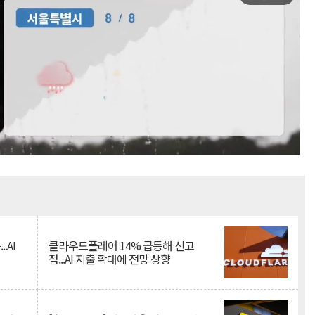
Mute
.AI
클라우드플레어 14% 급등해 신고
점...AI 지출 확대에 전망 상향