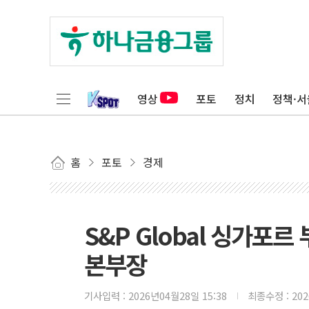
영상
포토
정치
정책·서
홈
포토
경제
S&P Global 싱가포
본부장
기사입력 :
2026년04월28일 15:38
최종수정 :
20