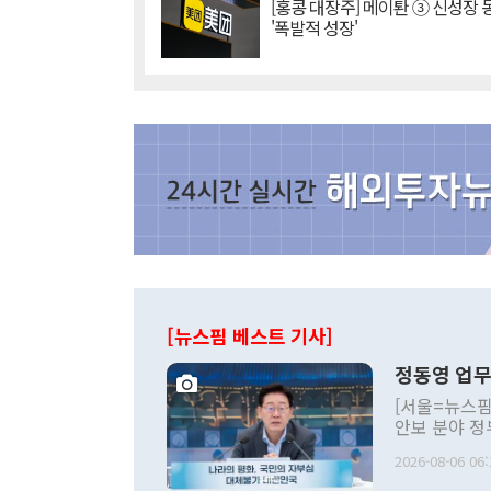
[홍콩 대장주] 메이퇀 ③ 신성장
'폭발적 성장'
[뉴스핌 베스트 기사]
정동영 업무
[서울=뉴스핌
안보 분야 정
평화공존 발전
2026-08-06 06:
발언 중에는 
언한 것이 있