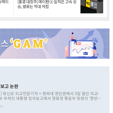
 동력의
[홍콩 대장주] 메이퇀② 실적은 고속 상
승, 밸류는 역대 저점
보고 논란
] 유신모 외교전문기자 = 청와대 영빈관에서 5일 열린 외교·
부 부처의 대통령 업무보고에서 정동영 통일부 장관의 '한반도
 구상'과 업무보고 발언이 논란을 빚고 있다. 이날 정 장관의
10
정부 내 조율을 거치지 않은 사안을 정책으로 추진하겠다고 공
는가 하면 사실 관계에 맞지 않은 설명도 있었다. 이재명 대통