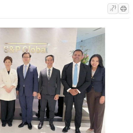
李대통령 "결혼 때문에 손해 
가
여수 오동도 인근 해상서 모
가
추미애, '위안부' 피해자 기림
인천 선재도 갯벌서 해루질 중
인천서 말다툼 중 어머니 흉기
'화합' 꺼낸 김민석에 '뻔뻔
李대통령, ISA 개편 재검토 