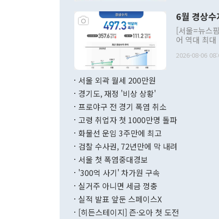
령은 공개적으
6월 경상수
주의적 희망에
관의 대북 정
[서울=뉴스핌
관 부처 장관
어 역대 최대
관의 무리한 
출 호조로 월
다. [정동영 통일부 장관이 지난달 23일 오후 서울 종로구 정부서울청사에
2026-08-06 08:
료=한국은행] 한국은행이 6일 발표한 '2026년 6월 국제수지(잠정)'에
서 취임 1주년 
면 지난 6월
부 장관 권한
1000만달러
서울 외곽 월세 200만원
발전 구상'을
이에 따라 올
적 갈등 해결
경기도, 재정 '비상 상황'
했다. 경상수
결과 혐오의 
9000만달러
프로야구 전 경기 폭염 취소
년간의 CVI
지 기준 상품
고령 취업자 첫 1000만명 돌파
무너졌다고도 
며 월간 기준
현실을 바꾸는
달러로 38.
화물선 운임 3주만에 최고
를 평화 체제
196.9% 급
검찰 수사권, 72년만에 막 내려
함께 4자 대
수출은 160
지만 이 대통
서울 첫 폭염중대경보
(18.6%) 
화공존 정책이
했다. 통관 기
'300억 사기' 차가원 구속
다"고 지적했
(16.4%)
투리가 잡혀 
실거주 아니면 세금 껑충
월(-10억9
쁜 상황이 초
증가와 유류할
실적 발표 앞둔 스페이스X
9·19 군사
기록했지만 
[히든스테이지] 즌·오아 첫 도전
"우리의 선의
로 전환됐다.