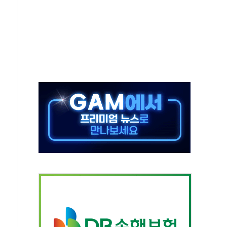
보는 일 없게"…'결혼 페널티' 22개 과제 손본다
터보트 전복…1명 사망·1명 실종
의 날 참석..."국제적 시민 연대로 목소리 내야"
 실종 60대 나흘만에 숨진 채 발견
 살해 10대 아들 체포
' 받아친 정청래…제주 연설서 신경전 고조
지시…與 "적극 환영"·野 "졸속 국정"