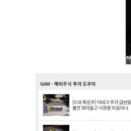
GAM
- 해외주식 투자 도우미
[미국 특징주] 빅테크 주가 급반등..
불안 잦아들고 낙관론 되살아나