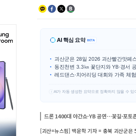
AI 핵심 요약
BETA
괴산군은 28일 2026 괴산빨간맛페스
동진천변 3.3㎞ 꽃단지와 YB·경서 공
레드댄스·치어리딩 대회와 가족 체험,
AI가 자동 생성한 요약으로 정확하지 않을 수 있
!
드론 1400대 야간쇼·YB 공연…꽃길·포토
[괴산=뉴스핌] 백운학 기자 = 충북 괴산군은