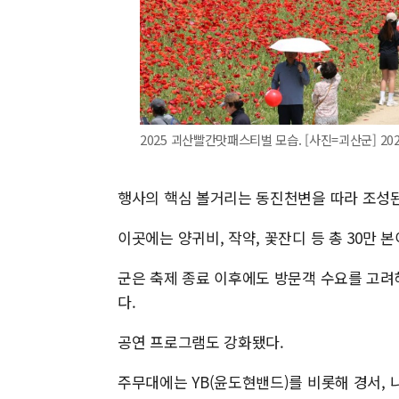
2025 괴산빨간맛패스티벌 모습. [사진=괴산군] 2026.
행사의 핵심 볼거리는 동진천변을 따라 조성된 
이곳에는 양귀비, 작약, 꽃잔디 등 총 30만 
군은 축제 종료 이후에도 방문객 수요를 고려
다.
공연 프로그램도 강화됐다.
주무대에는 YB(윤도현밴드)를 비롯해 경서,