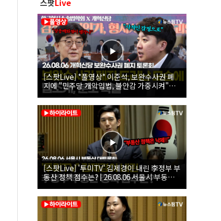
스팟
Live
[스팟Live] *풀영상* 이준석, 보완수사권 폐
지에 "민주당 개악입법, 불안감 가중시켜"｜
26.08.06 개혁신당 보완수사권 폐지 토론회
[스팟Live] '투미TV' 김제경이 내린 李정부 부
동산 정책 점수는? | 26.08.06 서울시 부동산
대토론회