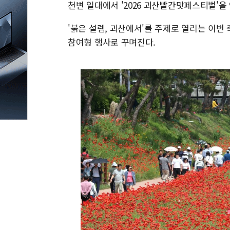
천변 일대에서 '2026 괴산빨간맛페스티벌'을 
'붉은 설렘, 괴산에서'를 주제로 열리는 이번
참여형 행사로 꾸며진다.