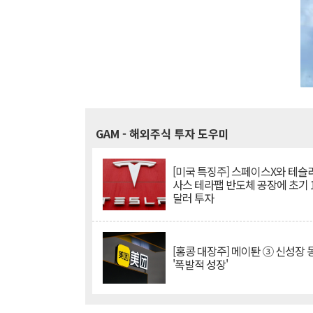
GAM
- 해외주식 투자 도우미
[미국 특징주] 스페이스X와 테슬라
사스 테라팹 반도체 공장에 초기 
달러 투자
[홍콩 대장주] 메이퇀 ③ 신성장
'폭발적 성장'