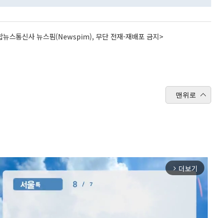
뉴스통신사 뉴스핌(Newspim), 무단 전재-재배포 금지>
맨위로
더보기
arrow_forward_ios