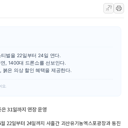
가
해군 1함대 창설 80주년…지역과 함께
가
[3보] 북, 원산서 동해로 단거리 탄도
우크라 드론 전술, 중남미 콜롬비아에
동해해경, 독도 해상서 부유물 감긴 
주한미군 "오산기지 누출, 백린 아닌 
구미 폐염산처리업체서 불 2시간30여
티벌을 22일부터 24일 연다.
연, 1400대 드론쇼를 선보인다.
 붉은 의상 할인 혜택을 제공한다.
어요.
존은 31일까지 연장 운영
 5월 22일부터 24일까지 사흘간 괴산유기농엑스포광장과 동진