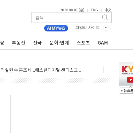
2026.08.07 (금)
ENG
中文
|
|
 상승… "2분기 기업 순이익 21% 증가" 전망
 나토 회원국 공격 검토… 거짓 깃발 작전"
패밀리 사이트
재회…로봇·AI 데이터센터·모빌리티 구체화
금융
부동산
전국
문화·연예
스포츠
GAM
·아이온큐·도어대시↑ VS 샌디스크·피그마·앱러빈↓
 반대…상법·자본시장법 개정 논의"
 차익실현 속 혼조세...웨스턴디지털·샌디스크↓
에 긴급 안보 점검회의
호르무즈 재개방 기대에 강세
조까지, 상승...호실적 보고 기업 상승세 뚜렷
인 '사파리' 공격… 시민들 공포감 극대화 전략
' 임시 주총 기대감에 홀로 상한가…마진 잔액은 사상 최고
버리지 위험수위…숨은 차입이 더 큰 변수"
대응 1단계 진압 중
야, 경쟁상대 中과 비교해야"