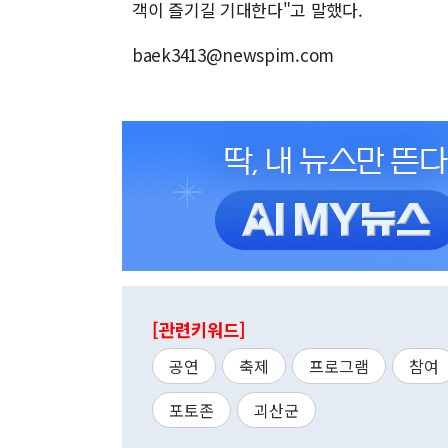
객이 즐기길 기대한다"고 말했다.
baek3413@newspim.com
[관련키워드]
공연
축제
프로그램
참여
포토존
괴산군