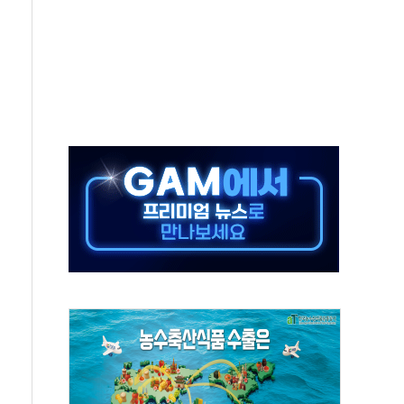
하는 '선봉'의 대민 봉사
미사일 1발 발사… 올해 10번째·42일 만 도발
 새 안보 위기… 반군·마약카르텔이 습득해 전투 활용
어선 구조
무해한 표면 부식 물질"
분만에 진화...외국인 노동자 숨져