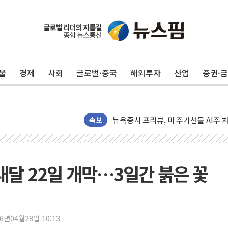
유럽증시, 견조한 실적 소화하며 대부분
리투아니아 국방 "러, 우크라 드론으로
구광모, 내주 실리콘밸리서 젠슨 황 
울
경제
사회
글로벌·중국
해외투자
산업
증권·
뉴욕증시 개장 전 특징주...모더나
김정관 장관 "영업이익 N% 성과급
뉴욕증시 프리뷰, 미 주가선물 AI주
청와대, 북한 단거리 탄도미사일 발사
속보
금값 7주 만에 최고…美 고용 둔화·
[인도증시] 중동 긴장 완화에 실적 호
러, 1인칭시점 드론으로 우크라 민간
내달 22일 개막…3일간 붉은 꽃
[베트남 증시] 지수 하락 속 'DGC
'월가의 황제' 다이먼 "금융시장 레
양주 섬유염색공장서 화재 1명 중상…
26년04월28일 10:13
김정관 산업부 장관 "주 52시간 손봐