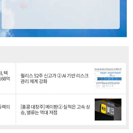
Mute
, 텍
퀄리스 52주 신고가 ② AI 기반 리스크
168억
관리 체계 강화
 동력의
[홍콩 대장주] 메이퇀② 실적은 고속 상
승, 밸류는 역대 저점