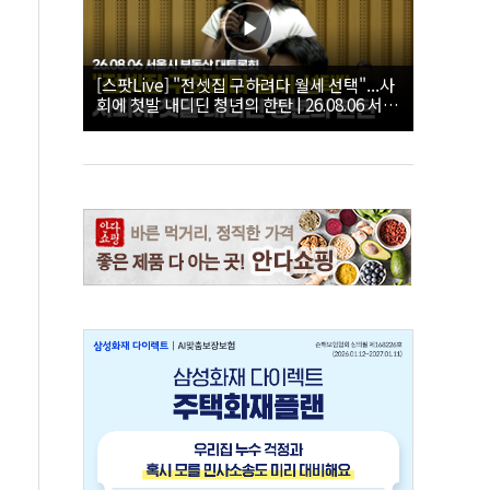
[스팟Live] "전셋집 구하려다 월세 선택"...사
회에 첫발 내디딘 청년의 한탄 | 26.08.06 서울
시 부동산 대토론회