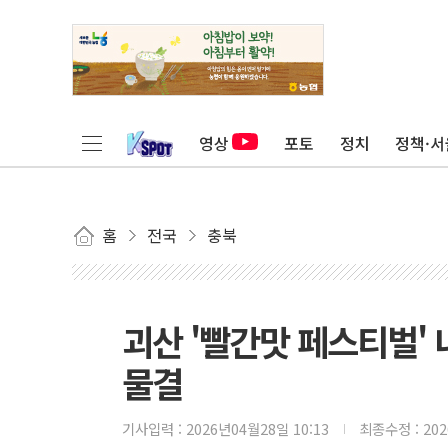
영상
포토
정치
정책·서
홈
전국
충북
괴산 '빨간맛 페스티벌' 
물결
기사입력 :
2026년04월28일 10:13
최종수정 :
20