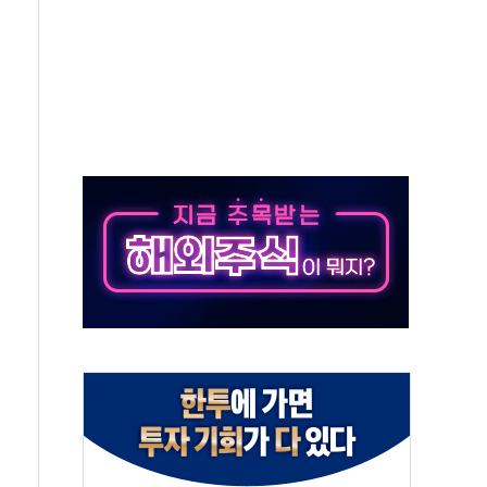
부산 돌려차기 발언' 논란 서범수·진종오 징계절차 개시
 하마
2분 만에 주불 진화...인명피해 없어
모 압류재산 1506건 공매