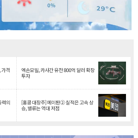
Mute
, 가격
엑손모빌, 카샤간 유전 800억 달러 확장
투자
 동력의
[홍콩 대장주] 메이퇀② 실적은 고속 상
승, 밸류는 역대 저점