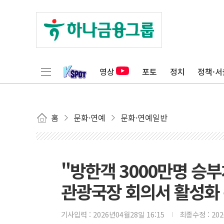
영상
포토
정치
정책·서
홈
문화·연예
문화·연예일반
"방한객 3000만명 승부처
관광국장 회의서 활성화
기사입력 :
2026년04월28일 16:15
최종수정 :
20