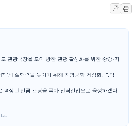
가
국민의힘 윤리위, '
가
수박으로 여름 나는
전남광주 구례 산불 3
캠코, 5918억원 규
시도 관광국장을 모아 방한 관광 활성화를 위한 중앙-지
 대책'의 실행력을 높이기 위해 지방공항 거점화, 숙박
 격상된 만큼 관광을 국가 전략산업으로 육성하겠다
어요.