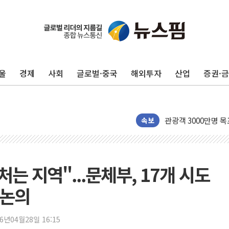
李대통령, 진급 장성
우리자산운용, MMF
TBH글로벌, 상반기 
AI 메모리 향한 뜨거
울
경제
사회
글로벌·중국
해외투자
산업
증권·
건설 불황 속 내실 
"내년 메모리 물량 
현대지에프홀딩스, 자
관광객 3000만명 
속보
[뉴스핌 이 시각 PI
美 정보 당국 "푸틴,
인도, 바이오가스 생산
는 지역"...문체부, 17개 시도
서울시, 정비사업으로 
 논의
신인류콘텐츠, 핀란드 
"일부 존치" vs "
26년04월28일 16:15
[AI 카드뉴스] 기