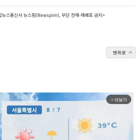
뉴스통신사 뉴스핌(Newspim), 무단 전재-재배포 금지>
맨위로
더보기
arrow_forward_ios