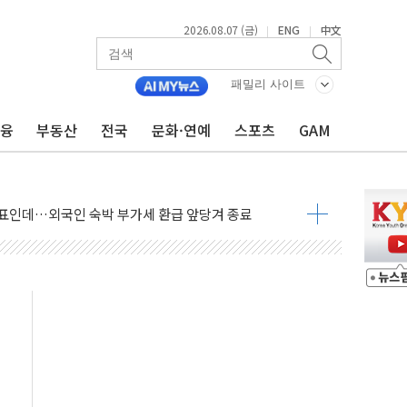
들에게 "내란으로 훼손된 군 신뢰 회복해야"
2026.08.07 (금)
ENG
中文
|
|
 순자산 30조 돌파…증시 급락에 업계 1위
매출 1006억원…전년비 13.9% 증가
패밀리 사이트
운 관심…SK하이닉스, FMS서 '풀스택' 기술력 과시
금융
부동산
전국
문화·연예
스포츠
GAM
다진 한샘…B2B 확장으로 성장동력 확보
동났다"…선수금 내걸고 확보 전쟁
사주 1000억 연내 소각…2분기 영업익 853억
목표인데…외국인 숙박 부가세 환급 앞당겨 종료
CK] 축구협회 성접대 기간, 대표팀 무패 外
 몇 년 내 NATO 결속력 시험하려 한정적 침공 가능성"
에 3.5조원 투입키로...'에너지 자립' 일환
주택 36% 늘었다...공급부족 전 시장 규제 탓 커
AI 기업 Audission Oy와 운영 파트너십 체결
전면 개발"…서리풀2구역 갈등, 협의 테이블에
후변화가 바꾼 대한민국 여름