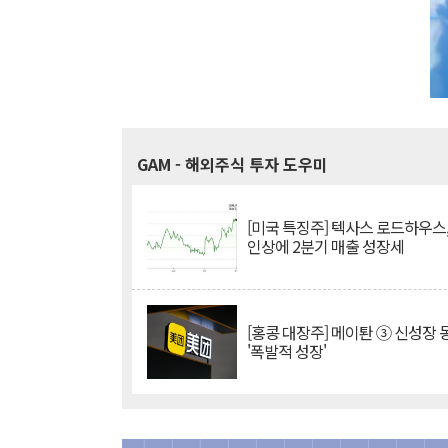
GAM
- 해외주식 투자 도우미
[미국 특징주] 텍사스 로드하우스
인상에 2분기 매출 성장세
[홍콩 대장주] 메이퇀 ③ 신성장
'폭발적 성장'