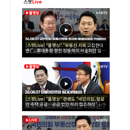
스팟
Live
[스팟Live] *풀영상* "부동산 지옥 고집한다
면!"...李대통령 향한 장동혁의 서슬퍼런 일갈
| 26.08.07 국민의힘 부동산정책 정상화 특별
위원회 전체회의
[스팟Live] *풀영상* 한병도 “국민의힘, 말로
만 주택 공급…공급 법안 처리 협조하라”｜
26.08.07 더불어민주당 원내대책회의