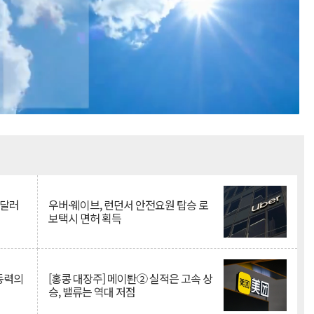
Mute
억달러
우버·웨이브, 런던서 안전요원 탑승 로
보택시 면허 획득
 동력의
[홍콩 대장주] 메이퇀② 실적은 고속 상
승, 밸류는 역대 저점