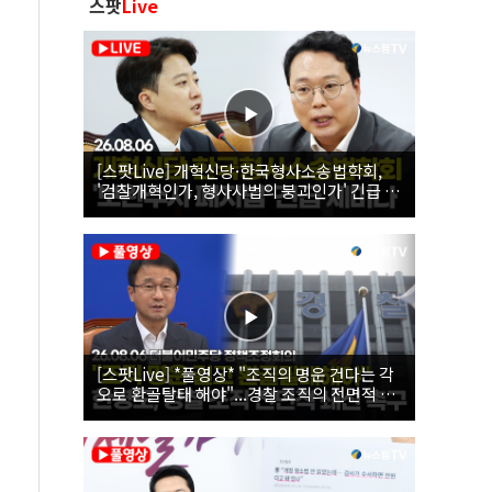
스팟
Live
[스팟Live] 개혁신당·한국형사소송법학회,
'검찰개혁인가, 형사사법의 붕괴인가' 긴급 세
미나｜26.08.06
[스팟Live] *풀영상* "조직의 명운 건다는 각
오로 환골탈태 해야"...경찰 조직의 전면적 쇄
신 촉구한 한병도 | 26.08.06 더불어민주당 정
책조정회의