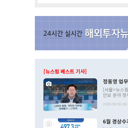
[뉴스핌 베스트 기사]
정동영 업무
[서울=뉴스핌
안보 분야 정
평화공존 발전
2026-08-06 06:
발언 중에는 
언한 것이 있
령은 공개적으
6월 경상수
주의적 희망에
관의 대북 정