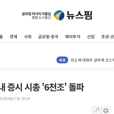
현대리바트, '2026 코리
[K메이커] 코셔에서 할랄까지
[특징주] 비철금속 업종 1
흥국자산운용, 코스닥 성장주
외국인 돌아왔지만 …'삼전
울
경제
사회
글로벌·중국
해외투자
산업
증권·
"월가 큰손들을 털어라" 동
미래에셋자산운용 "변동성 커
반도체 대형주 급락에 코스
속보
카카오뱅크 '모임통장'의 락인
더본코리아 홍콩반점, '부산
국내 증시 시총 '6천조' 돌파
LGU+, 국내 IDaaS 최초
환율 100원 빠지면 현대차 영
26년04월27일 18:19
국내 최대 400MW 규모 해
카카오, 'AI 수익화' 내년
가
가