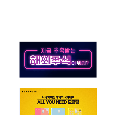
혹' 축구협회 압수수색
세대 AI 메모리 기술력 과시
 고단열 인테리어 관심 급증"
 챙긴 경찰관 2명 송치