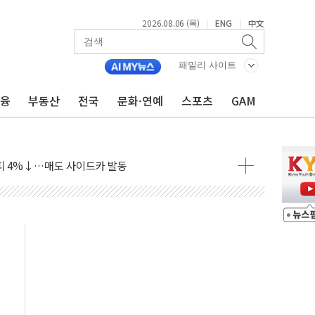
아빌드위크' 참가…리모델링 상담 제공
…대상, 종가가 넘은 건 국경 아닌 '식문화 장벽'
2026.08.06 (목)
ENG
中文
|
|
1% 급등…구리 가격 상승 전망 부각
 담은 채권혼합 펀드 2종 출시
패밀리 사이트
·하이닉스'는 사고 급등주는 팔았다
금융
부동산
전국
문화·연예
스포츠
GAM
시다발 해킹 공격...이번에도 이란 작품?
진 AI 반도체, 메모리 넘어 밸류체인 분산 투자해야"
피 4%↓…매도 사이드카 발동
 효과, '모임주' 이자 기여도 일반 2배
 돼지국밥짬뽕' 2주간 전국 한시 판매
ADT캡스, 매장 운영·보안 통합관리 앱 출시
 클라우드 보안인증 획득
업익 2.2조 증발...하반기 '환율 역풍' 우려
남 태양광발전 '첫삽'…남동발전, 재생에너지 '앞장'
 상반기부터 본격화