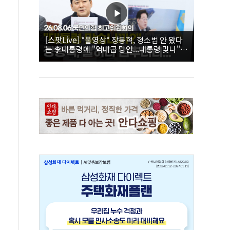
[스팟Live] *풀영상* 장동혁, 형소법 안 봤다
는 李대통령에 "역대급 망언...대통령 맞나"｜
26.08.06 국민의힘 최고위원회의