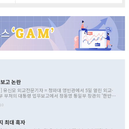
보고 논란
] 유신모 외교전문기자 = 청와대 영빈관에서 5일 열린 외교·
부 부처의 대통령 업무보고에서 정동영 통일부 장관의 '한반도
 구상'과 업무보고 발언이 논란을 빚고 있다. 이날 정 장관의
10
정부 내 조율을 거치지 않은 사안을 정책으로 추진하겠다고 공
는가 하면 사실 관계에 맞지 않은 설명도 있었다. 이재명 대통
로 신중을 기해 달라고 경고했고, 조현 외교부 장관은 '이상
지 최대 흑자
 근거한 비현실적 구상'이라는 비판을 내놨다. 그동안 정 장
책 관련 발언이 물의를 빚은 적은 여러 번 있지만 대통령과 유