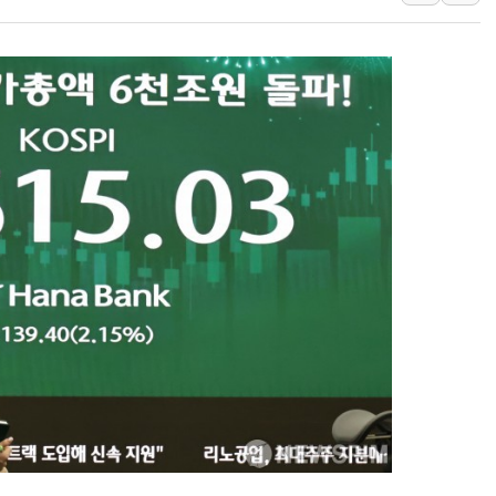
경찰, '홍명보 감독 선임 의
삼성전자, FMS 2026서 차
LX하우시스 "역대급 폭염에
일 안 하고 '초과근무 수당'