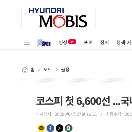
영상
포토
정치
정책·서
홈
포토
금융
코스피 첫 6,600선 ...
기사입력 :
2026년04월27일 16:21
최종수정 :
20