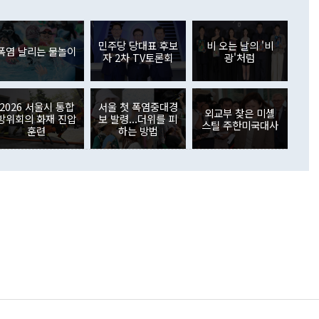
들께서 디스카운트해 주시면 좋겠다"고 선을 그었다. 정 장관
러 증가해 월간 기준 역대 최대 증가 폭을 기록했다. 종전 최대
아 블라디보스토크에서 열리는 '동방경제포럼(EEF)'을 언급하
월(369억9000만달러)을 넘어선 것이다. 직접투자에서는 내국
원에서 (참석을) 검토하고 있다"고 발언한 데 대해서도 조 장관
가 80억1000만달러, 외국인의 국내투자가 46억3000만달러
외교부의 몫"이라며 "아직 거기까지 진도가 나가지 않았다"고
민주당 당대표 후보
비 오는 날의 '비
. 증권투자에서는 외국인의 국내 주식 매도세가 이어졌다. 외
폭염 날리는 물놀이
자 2차 TV토론회
광'처럼
장관이 이날 소개한 대북 구상과 설명은 정부 내 조율을 거치지
주식 투자는 차익실현 매도 등의 영향으로 316억1000만달러
서 문제가 있다. 특히 주적 표현 대체와 국호 사용, 9·19 군
(-310억5000만달러)에 이어 역대 최대 순매도 기록을 다시
 4자회담 추진 등은 통일부 장관이 결정할 사안이 아니어서 월
국인의 국내 채권투자는 세계국채지수(WGBI) 자금 유입에도
이 나오고 있다. 이 대통령은 정 장관의 업무보고를 듣고 난
도래 영향으로 증가 폭이 줄어든 52억9000만달러를 기록했
2026 서울시 통합
서울 첫 폭염중대경
무보고에 발표했다고 승인난 건 아니다"라고 재차 확인했다. 정
외교부 찾은 미셸
 해외 증권투자는 주식을 중심으로 35억6000만달러 증가했
방위회의 화재 진압
보 발령...더위를 피
스틸 주한미국대사
통은 "정 장관의 발언 내용은 대부분 국가안전보장회의(NSC)
newspim.com
훈련
하는 방법
된 사안이 아닌 정 장관의 개인적 생각에 가깝다"며 "안보 관
이 정부의 공식 정책이 아닌 사안을 추진하겠다고 업무보고를
 면전에서 '국군통수권자가 나서야 한다'고 주장한 것은 심각
 5일 청와대 영빈관에서 열린 통일
 외교 안보 부처 업무보고에서 발언하고 있다. [사진=청와대]
장이 현 시점에서 이미 참고가 될 수 없는 과거의 경험 또는 사
식에 기반하고 있다는 것이다. 정 장관이 주장하는 구상은 급
 있는 북한의 전략과 한반도 및 국제 정세를 전혀 반영하지
 비판이 제기되고 있다. 정 장관이 "흘러간 선(先)비핵화만
현실을 바꾸지 못한다"고 언급한 것은 지금까지의 대북 접근
 있다. 북핵 위기 발발 이후 지금까지 모든 핵 협상에서 한국
북한에 선비핵화를 공식적으로 요구한 적이 없기 때문이다. 지
 협상은 북한의 비핵화 조치에 한·미가 상응하는 대가를 제