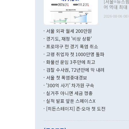
[서울=뉴스핌
관 부처 장관
어 역대 최대
관의 무리한 
출 호조로 월
다. [정동영 통일부 장관이 지난달 23일 오후 서울 종로구 정부서울청사에
2026-08-06 08:
료=한국은행] 한국은행이 6일 발표한 '2026년 6월 국제수지(잠정)'에
서 취임 1주년 
면 지난 6월
부 장관 권한
1000만달러
서울 외곽 월세 200만원
발전 구상'을
이에 따라 올
적 갈등 해결
경기도, 재정 '비상 상황'
했다. 경상수
결과 혐오의 
9000만달러
프로야구 전 경기 폭염 취소
년간의 CVI
지 기준 상품
고령 취업자 첫 1000만명 돌파
무너졌다고도 
며 월간 기준
현실을 바꾸는
달러로 38.
화물선 운임 3주만에 최고
를 평화 체제
196.9% 급
검찰 수사권, 72년만에 막 내려
함께 4자 대
수출은 160
지만 이 대통
서울 첫 폭염중대경보
(18.6%) 
화공존 정책이
했다. 통관 기
'300억 사기' 차가원 구속
다"고 지적했
(16.4%)
투리가 잡혀 
실거주 아니면 세금 껑충
월(-10억9
쁜 상황이 초
증가와 유류할
실적 발표 앞둔 스페이스X
9·19 군사
기록했지만 
[히든스테이지] 즌·오아 첫 도전
"우리의 선의
로 전환됐다.
으로 약간의 의문
를 기록해 전
관은 업무보고
는 배당수입
주의에 근거한
줄면서 25억