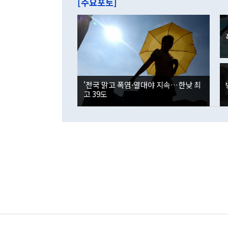
[주요포토]
라며 "여러분
억1000만달
이 9월 러시
였던 올해 3
며 "정부 차
인의 해외투자
은 "그것은 
각각 증가했다
잘랐다. 정 
국인의 국내 
않았다는 점에
감소하며 전월
사합의 복원,
경신했다. 외
권이라는 지적
분기 말 만기
뒤 "여기 업
다. 내국인의
'전국 맑고 폭염·열대야 지속…한낮 최
부의 한 소식
다. eoyn2@
고 39도
를 거쳐 결정
련 부처 장관
하고 대통령의
한 문제"라고 지적했다. 이재명 대통령이
외교 국방 등
2026.08.05 ◆시대착오적 접근, 대북 인식 오류 더욱 문제인 것은 정 장관
의 이같은 주
실과 다른 인
격히 변화하고
못하고 있다는
되뇌는 것은 
법을 호도하고
이나 미국은 
금까지의 북핵