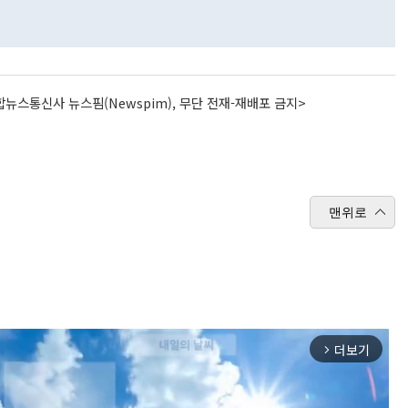
뉴스통신사 뉴스핌(Newspim), 무단 전재-재배포 금지>
맨위로
더보기
arrow_forward_ios