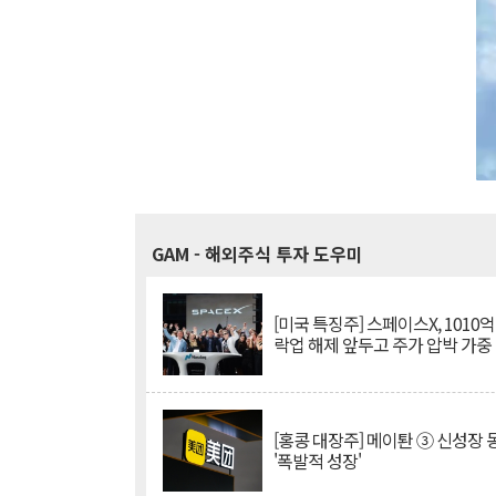
GAM
- 해외주식 투자 도우미
[미국 특징주] 스페이스X, 1010
락업 해제 앞두고 주가 압박 가중
[홍콩 대장주] 메이퇀 ③ 신성장
'폭발적 성장'