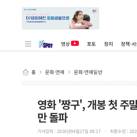
영상
포토
정치
정책·서
홈
문화·연예
문화·연예일반
영화 '짱구', 개봉 첫 
만 돌파
기사입력 :
2026년04월27일 08:17
최종수정 :
20