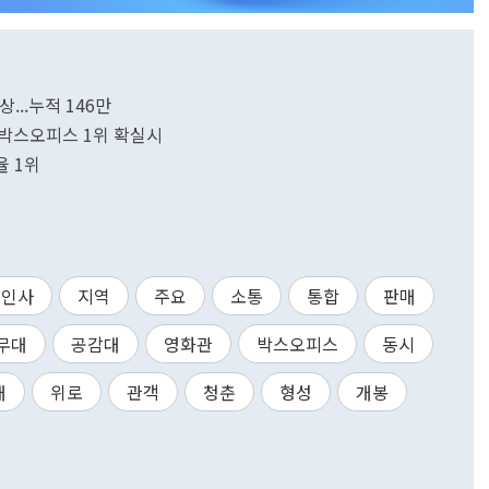
...누적 146만
말 박스오피스 1위 확실시
율 1위
인사
지역
주요
소통
통합
판매
무대
공감대
영화관
박스오피스
동시
대
위로
관객
청춘
형성
개봉