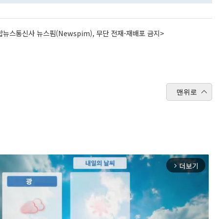
뉴스통신사 뉴스핌(Newspim), 무단 전재-재배포 금지>
맨위로
더보기
arrow_forward_ios