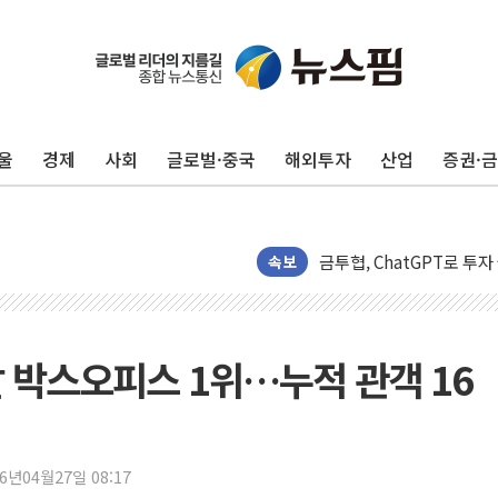
나경원 의원 "장기보유 1
울
경제
사회
글로벌·중국
해외투자
산업
증권·
李대통령, 규제합리화위 
한병도 "국민의힘, 말로만
금투협, ChatGPT로 투
박홍근 "국가재정시스템 
속보
우리자산운용, MMF 순자
李대통령, 장성 진급 신고
TBH글로벌, 상반기 매출 
주말 박스오피스 1위…누적 관객 16
AI 메모리 향한 뜨거운 관
건설 불황 속 내실 다진 
"내년 메모리 물량 동났다
26년04월27일 08:17
현대지에프홀딩스, 자사주 