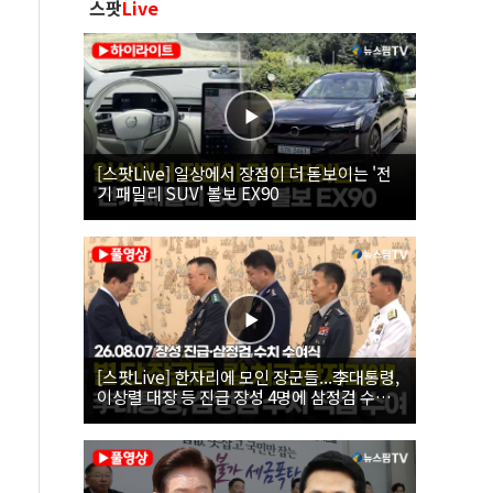
스팟
Live
[스팟Live] 일상에서 장점이 더 돋보이는 '전
기 패밀리 SUV' 볼보 EX90
[스팟Live] 한자리에 모인 장군들...李대통령,
이상렬 대장 등 진급 장성 4명에 삼정검 수치
직접 수여｜26.08.07 장성 진급·삼정검 수치
수여식