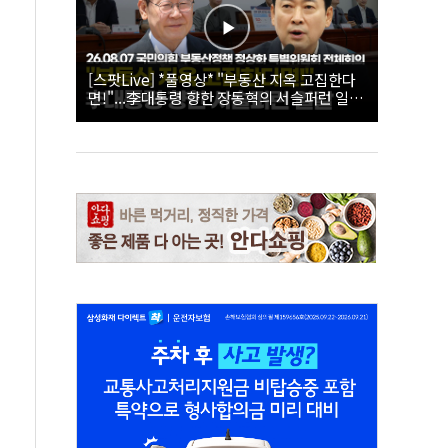
[스팟Live] *풀영상* "부동산 지옥 고집한다
면!"...李대통령 향한 장동혁의 서슬퍼런 일갈
| 26.08.07 국민의힘 부동산정책 정상화 특별
위원회 전체회의