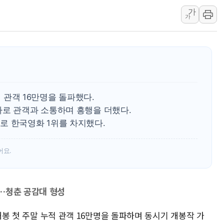
가
관광객 3000만명 목표인
가
[뉴스핌 이 시각 PICK] 
美 정보 당국 "푸틴, 몇 
인도, 바이오가스 생산에 3
서울시, 정비사업으로 주택 
신인류콘텐츠, 핀란드 AI 기
적 관객 16만명을 돌파했다.
"일부 존치" vs "전면 
사로 관객과 소통하며 흥행을 더했다.
[AI 카드뉴스] 기후변화가
로 한국영화 1위를 차지했다.
어요.
…청춘 공감대 형성
 개봉 첫 주말 누적 관객 16만명을 돌파하며 동시기 개봉작 가