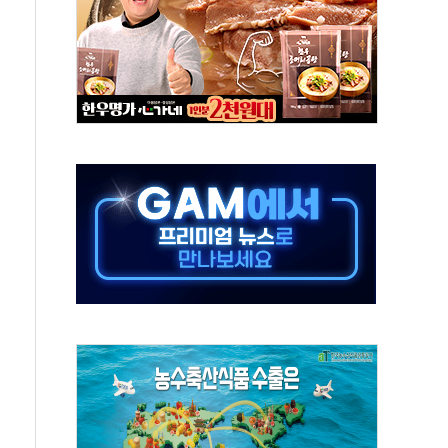
데…외국인 숙박 부가세 환급 앞당겨 종료
축구협회 성접대 기간, 대표팀 무패 外
년 내 NATO 결속력 시험하려 한정적 침공 가능성"
.5조원 투입키로...'에너지 자립' 일환
36% 늘었다...공급부족 전 시장 규제 탓 커
업 Audission Oy와 운영 파트너십 체결
개발"…서리풀2구역 갈등, 협의 테이블에
 바꾼 대한민국 여름