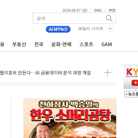
2026.08.07 (금)
ENG
中文
|
|
패밀리 사이트
주택자 과도한 세금 부당"…소득세법 개정안 발의 예고
금융
부동산
전국
문화·연예
스포츠
GAM
부위원장에 김태유·국립외교원장에 김흥규
 주택 공급…도시정비법·주택법 등 처리 협조하라"
자 웹리포트 만든다…AI 금융데이터 분석 과정 개설
안정성 한순간도 흔들려선 안돼"
산 30조 돌파…증시 급락에 업계 1위
식 "내란으로 훼손된 軍 신뢰 회복해야"
1006억원…전년비 13.9% 증가
심…SK하이닉스, FMS서 '풀스택' 기술력 과시
한샘…B2B 확장으로 성장동력 확보
"…선수금 내걸고 확보 전쟁
1000억 연내 소각…2분기 영업익 853억