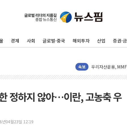
울
경제
사회
글로벌·중국
해외투자
산업
증권·
박홍근 "국가재정시
李대통령, 진급 장성
우리자산운용, MMF
TBH글로벌, 상반기 
속보
AI 메모리 향한 뜨거
건설 불황 속 내실 
"내년 메모리 물량 
시한 정하지 않아…이란, 고농축 우
현대지에프홀딩스, 자
관광객 3000만명 
[뉴스핌 이 시각 PI
26년04월23일 12:19
美 정보 당국 "푸틴,