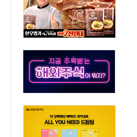
에 3.5조원 투입키로...'에너지 자립' 일환
주택 36% 늘었다...공급부족 전 시장 규제 탓 커
AI 기업 Audission Oy와 운영 파트너십 체결
전면 개발"…서리풀2구역 갈등, 협의 테이블에
후변화가 바꾼 대한민국 여름
부산 돌려차기 발언' 논란 서범수·진종오 징계절차 개시
 하마
2분 만에 주불 진화...인명피해 없어
모 압류재산 1506건 공매