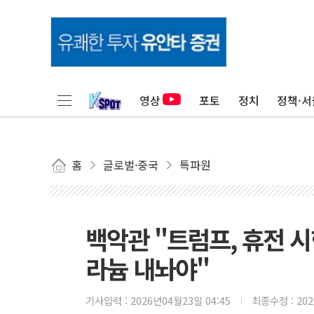
영상
포토
정치
정책·서
홈
글로벌·중국
특파원
백악관 "트럼프, 휴전 
라늄 내놔야"
기사입력 :
2026년04월23일 04:45
최종수정 :
20