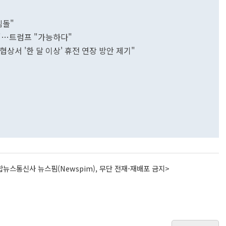
림돌"
수도"…트럼프 "가능하다"
상서 '한 달 이상' 휴전 연장 방안 제기"
뉴스통신사 뉴스핌(Newspim), 무단 전재-재배포 금지>