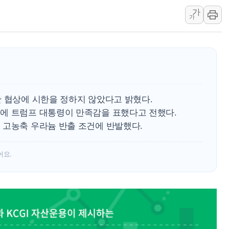
가
인도, 바이오가스 생산
가
서울시, 정비사업으로 
신인류콘텐츠, 핀란드 
"일부 존치" vs "
[AI 카드뉴스] 기
국민의힘 윤리위, '
란 협상에 시한을 정하지 않았다고 밝혔다.
수박으로 여름 나는
에 트럼프 대통령이 만족감을 표했다고 전했다.
전남광주 구례 산불 3
 고농축 우라늄 반출 조건에 반발했다.
캠코, 5918억원 규
어요.