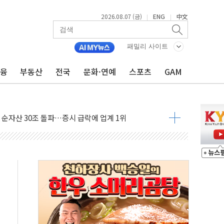
2026.08.07 (금)
ENG
中文
|
|
패밀리 사이트
금융
부동산
전국
문화·연예
스포츠
GAM
스템 안정성 한순간도 흔들려선 안돼"
들에게 "내란으로 훼손된 군 신뢰 회복해야"
 순자산 30조 돌파…증시 급락에 업계 1위
매출 1006억원…전년비 13.9% 증가
운 관심…SK하이닉스, FMS서 '풀스택' 기술력 과시
다진 한샘…B2B 확장으로 성장동력 확보
동났다"…선수금 내걸고 확보 전쟁
사주 1000억 연내 소각…2분기 영업익 853억
목표인데…외국인 숙박 부가세 환급 앞당겨 종료
CK] 축구협회 성접대 기간, 대표팀 무패 外
 몇 년 내 NATO 결속력 시험하려 한정적 침공 가능성"