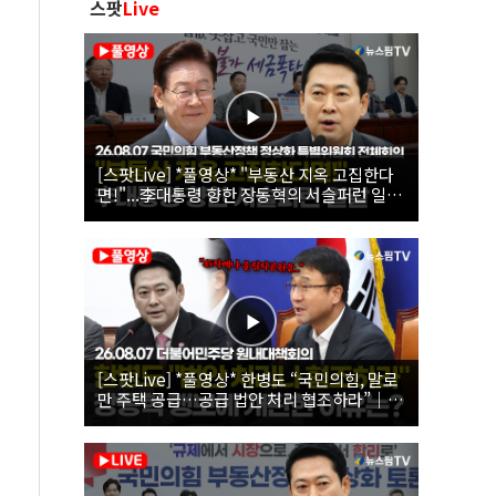
스팟
Live
[스팟Live] *풀영상* "부동산 지옥 고집한다
면!"...李대통령 향한 장동혁의 서슬퍼런 일갈
| 26.08.07 국민의힘 부동산정책 정상화 특별
위원회 전체회의
[스팟Live] *풀영상* 한병도 “국민의힘, 말로
만 주택 공급…공급 법안 처리 협조하라”｜
26.08.07 더불어민주당 원내대책회의