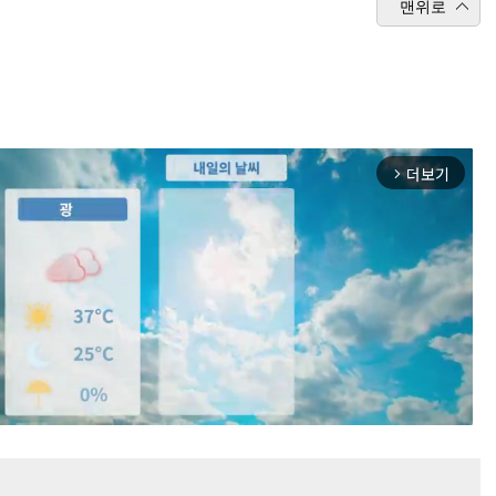
맨위로
더보기
arrow_forward_ios