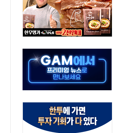
중 완화 전환점"
적 공급 확대·속도전 총력"
 급등
않아"