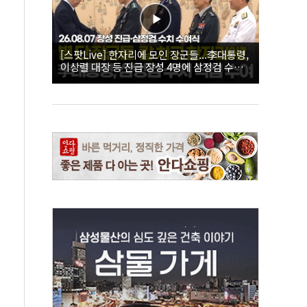
[스팟Live] 한자리에 모인 장군들...李대통령,
이상렬 대장 등 진급 장성 4명에 삼정검 수치
직접 수여｜26.08.07 장성 진급·삼정검 수치
수여식