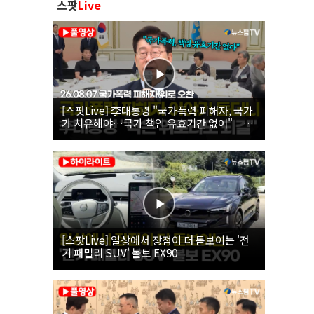
스팟
Live
[스팟Live] 李대통령 "국가폭력 피해자, 국가
가 치유해야…국가 책임 유효기간 없어"｜
26.08.07 국가폭력 피해자 위로 오찬
[스팟Live] 일상에서 장점이 더 돋보이는 '전
기 패밀리 SUV' 볼보 EX90