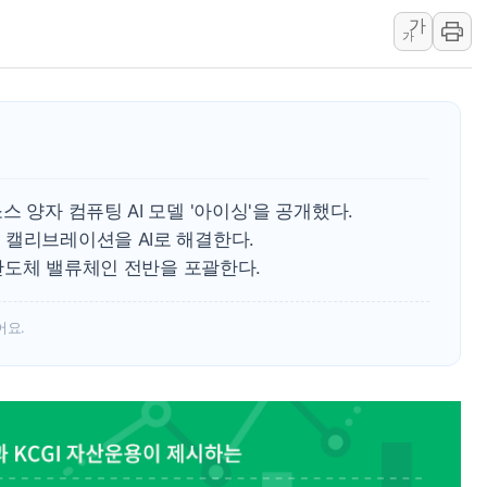
가
특정 정치인 측근 포항시 정책특보 내정설...포항시 '시끌'
가
李 "해남 태양광, 대한민국 다음 100년 밑거름…수도권 집
李 대통령, '6시간 마라톤 부동산 2차 회의' 주재… "전폭
트럼프, 中 겨냥 폴리실리콘 관세 15% 부과…美 태양광주
[사진] 빈살만과 에르도안의 만남
이란와이어 "이란 최고지도자 위독…곧 사망해도 놀랍지 
 양자 컴퓨팅 AI 모델 '아이싱'을 공개했다.
 캘리브레이션을 AI로 해결한다.
 반도체 밸류체인 전반을 포괄한다.
어요.