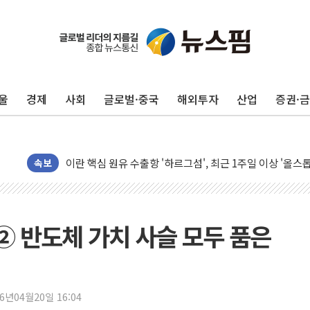
유럽증시, 美 고용 예상 밖 부진에 연준 금리 인상 가능성 
미 연준 매파 기세 꺾이나…고용 감소에 9월 동결 전망 우
[종합] 이슬람 수니파 3국, '공동방위협정' 체결… 이스라
울
경제
사회
글로벌·중국
해외투자
산업
증권·
트럼프, 백신·자폐증 행정명령 검토…"이르면 다음 주"
美 항소법원, 백악관 무도회장 공사 중단 명령…트럼프 제
이란 핵심 원유 수출항 '하르그섬', 최근 1주일 이상 '올스
美 고용 쇼크에 엔화 장중 급등…시장은 "또 개입했나" 촉
속보
[AI MY 뉴스] 뉴욕 반도체주 프리뷰...美 고용 쇼크에 반도
뉴욕증시 프리뷰, 美 고용 쇼크에 금리 인상 우려 후퇴…나
[종합] 美 7월 고용 2만3000명 감소 '쇼크'…9월 금리 인
 ② 반도체 가치 사슬 모두 품은
[사진] 이슬람 수니파 3개국, 공동방위협정 체결
뉴욕증시 개장 전 특징주...아틀라시안·클라우드플레어
보훈부, 미 DPAA와 MOU… "6·25 미군 실종자 7359명
26년04월20일 16:04
트럼프 "금리 내려야"…파월 때와 달리 워시엔 톤 낮춰