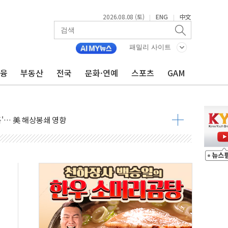
2026.08.08 (토)
ENG
中文
|
|
낮아지며 상승… STOXX 600 지수는 나흘 연속 최고치
세
패밀리 사이트
엘·이란 위협에 맞설 자체 억지력 강화
금융
부동산
전국
문화·연예
스포츠
GAM
동
톱'… 美 해상봉쇄 영향
각
체주 '활짝'
스닥 선물 1%대 상승
상 기대 후퇴
·태양광주↑ VS 트레이드데스크·웬디스↓
 끝까지 찾겠다"