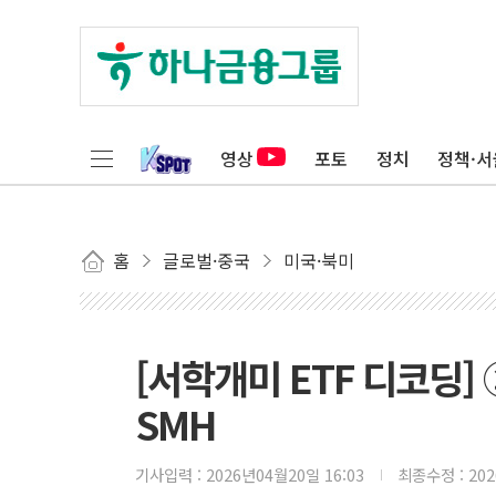
영상
포토
정치
정책·서
홈
글로벌·중국
미국·북미
[서학개미 ETF 디코딩]
SMH
기사입력 :
2026년04월20일 16:03
최종수정 :
20