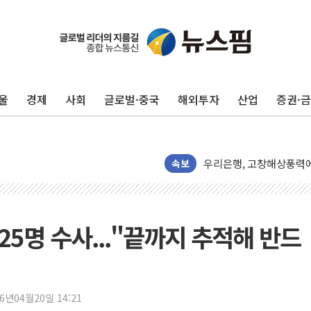
울
경제
사회
글로벌·중국
해외투자
산업
증권·
'해병 순직 책임' 임성근 
헥토이노베이션, 상반기 매
우리은행, 고창해상풍력에 
속보
NH농협은행, 모두투어 
민병덕 "오늘 67개 점포
하나금융이 쏘아 올린 CI
25명 수사..."끝까지 추적해 반드
종합특검, '尹 관저 이전 
코스피·코스닥 오전 동반
'입추'인데 연일 찜통더
26년04월20일 14:21
"최대 2시간 앞서 침수 