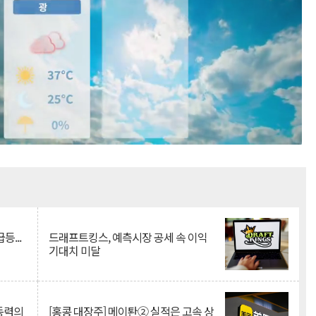
Mute
등...
드래프트킹스, 예측시장 공세 속 이익
기대치 미달
 동력의
[홍콩 대장주] 메이퇀② 실적은 고속 상