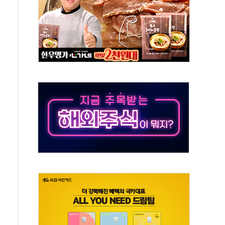
·인증제도 개선 수혜 기대"
져…대전서 50대 일용직 추락 사망
고 재개발·재건축 촉진하는 것이 부동산 정상화"
저 이전 감사 무마' 유병호 감사위원 구속 기소
년 AI 팩토리 매출 본격화
개입...4월 말 '56조원' 사상 최대
스타트업 지원 프로그램 성료
의' 차가원 대표 구속 송치
국민만 잡아"
 임성근 전 사단장 항소심도 징역 3년 선고