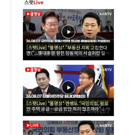
스팟
Live
[스팟Live] *풀영상* "부동산 지옥 고집한다
면!"...李대통령 향한 장동혁의 서슬퍼런 일갈
| 26.08.07 국민의힘 부동산정책 정상화 특별
위원회 전체회의
[스팟Live] *풀영상* 한병도 “국민의힘, 말로
만 주택 공급…공급 법안 처리 협조하라”｜
26.08.07 더불어민주당 원내대책회의