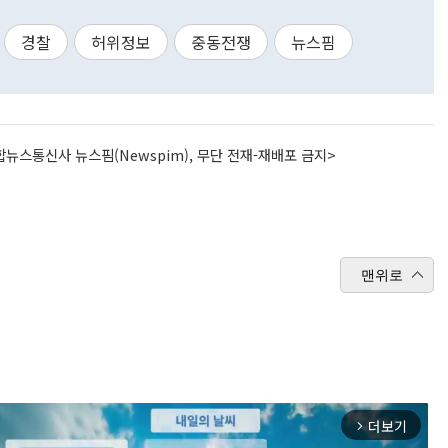
경찰
허위정보
중동전쟁
뉴스핌
뉴스통신사 뉴스핌(Newspim), 무단 전재-재배포 금지>
맨위로
더보기
arrow_forward_ios