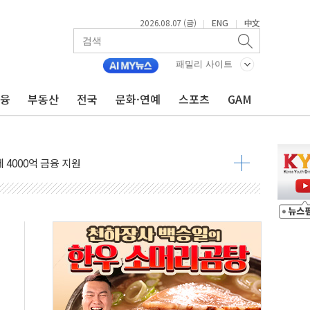
2026.08.07 (금)
ENG
中文
|
|
패밀리 사이트
금융
부동산
전국
문화·연예
스포츠
GAM
전 사단장 항소심도 징역 3년
출 첫 2000억원 돌파
4000억 금융 지원
제휴 여행적금 완판
 영업 재개...장바구니에 홈플러스 담아달라" 호소
FO, 금융지주 포용금융 조직개편 신호탄
감사 무마' 유병호 구속 기소
 하락…내린 종목이 두 배 넘어
위…김성환 기후부 장관 "예측범위 벗어나도 즉시대응"
예측"…건설연, AI 위험기상 기술 개발