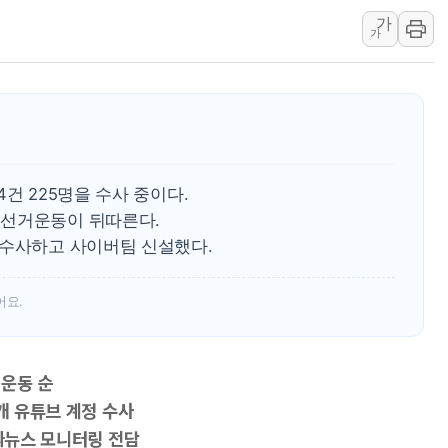
가
유니슨 "국내생산세액공제
가
창호 교체하다 난간 무너
장동혁 "규제와 대출 풀
[속보] 종합특검, '尹 관
AI에 승부 건 네이버…내
日, 4~6월 105조원 환시 
건 225명을 수사 중이다.
오렌지플래닛 창업재단, 
전선거운동이 뒤따른다.
경찰, '300억대 사기 혐
 수사하고 사이버팀 신설했다.
장동혁 "집값 올려놓고 
[속보] '해병 순직 책임'
어요.
거운동 순
개 유튜브 계정 수사
가짜뉴스 모니터링 전담