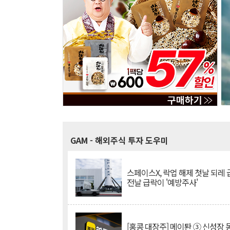
GAM
- 해외주식 투자 도우미
스페이스X, 락업 해제 첫날 되레 급
전날 급락이 '예방주사'
[홍콩 대장주] 메이퇀 ③ 신성장