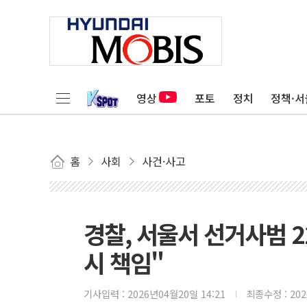
영상
포토
정치
정책·서
홈
사회
사건·사고
경찰, 서울서 선거사범 2
시 책임"
기사입력 :
2026년04월20일 14:21
최종수정 :
20