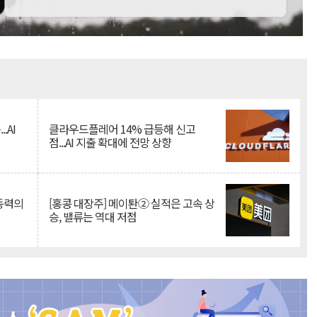
Mute
.AI
클라우드플레어 14% 급등해 신고
점...AI 지출 확대에 전망 상향
 동력의
[홍콩 대장주] 메이퇀② 실적은 고속 상
승, 밸류는 역대 저점