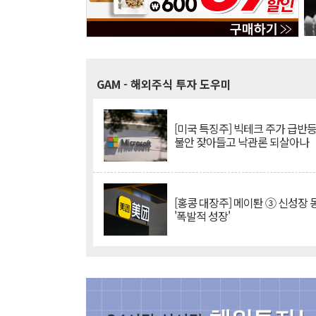
GAM
- 해외주식 투자 도우미
[미국 특징주] 빅테크 주가 급반등..
불안 잦아들고 낙관론 되살아나
[홍콩 대장주] 메이퇀 ③ 신성장
'폭발적 성장'