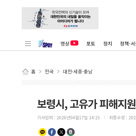
영상
포토
정치
정책·서
홈
전국
대전·세종·충남
보령시, 고유가 피해지원
기사입력 :
2026년04월17일 14:15
최종수정 :
20