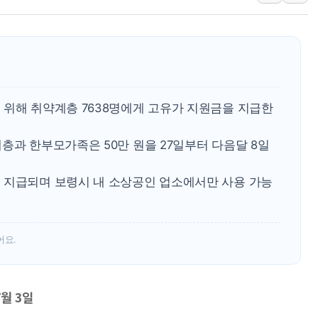
中 전방위 아파트 부양
인제 용대리 계곡서 수
동해시, 11~14일 '
강원 중·남부 동해안 
청양 밭에서 일하던 9
 위해 취약계층 7638명에게 고유가 지원금을 지급한
폭염에 車 운전면허 기
층과 한부모가족은 50만 원을 27일부터 다음달 8일
 지급되며 보령시 내 소상공인 업소에서만 사용 가능
어요.
7월 3일