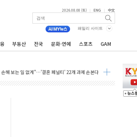
2026.08.08 (토)
ENG
中文
|
|
(8.10~8.14)
만지작…공습 한계·탄약 부족 현실화
패밀리 사이트
 최대 50㎜ 폭우…강원 동해안 강한 비 어어져
금융
부동산
전국
문화·연예
스포츠
GAM
…60대 환경미화원 수거차에 치여 사망
흉기 난동…60대 남성 2명 숨져
손해 보는 일 없게"…'결혼 페널티' 22개 과제 손본다
서 모터보트 전복…1명 사망·1명 실종
자 기림의 날 참석..."국제적 시민 연대로 목소리 내야"
질 중 실종 60대 나흘만에 숨진 채 발견
 흉기 살해 10대 아들 체포
 '뻔뻔' 받아친 정청래…제주 연설서 신경전 고조
재검토 지시…與 "적극 환영"·野 "졸속 국정"
주의보…10일까지 최대 3.5m 높은 물결
사망 23명…정부, 비상대응기구 가동