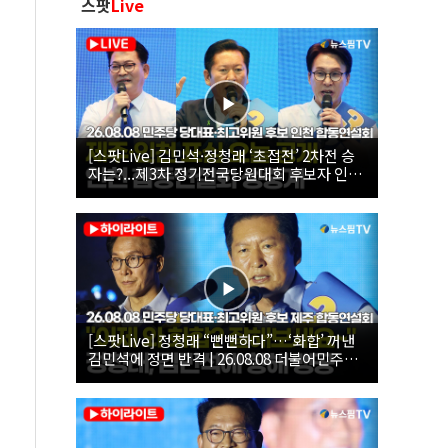
스팟
Live
[스팟Live] 김민석·정청래 ‘초접전’ 2차전 승
자는?...제3차 정기전국당원대회 후보자 인천
합동연설회 생중계 | 26.08.08
[스팟Live] 정청래 “뻔뻔하다”…‘화합’ 꺼낸
김민석에 정면 반격 | 26.08.08 더불어민주당
당대표·최고위원 후보 제주 합동연설회