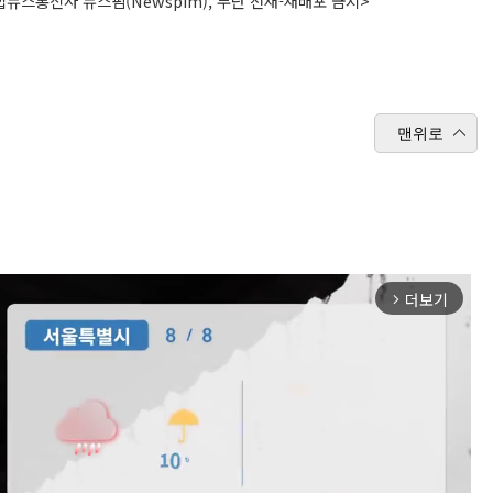
뉴스통신사 뉴스핌(Newspim), 무단 전재-재배포 금지>
맨위로
더보기
arrow_forward_ios