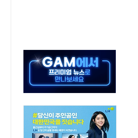
, 수도 베이징도 부동산 규제 철폐
위 상승으로 피서객 7명 고립…전원 구조
별똥별 멍' 운영…페르세우스 유성우 관측
시간당 50mm 이상 폭우…호우경보 발효
0대 숨져…온열질환 여부 조사
능시험 오전 집중 편성…체감온도 38도 넘으면 중단