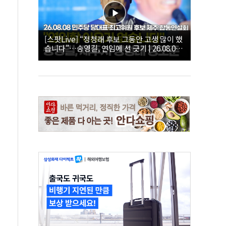
[스팟Live] “정청래 후보 그동안 고생 많이 했
습니다”…송영길, 연임에 선 긋기 | 26.08.08
더불어민주당 당대표·최고위원 후보 제주 합
동연설회