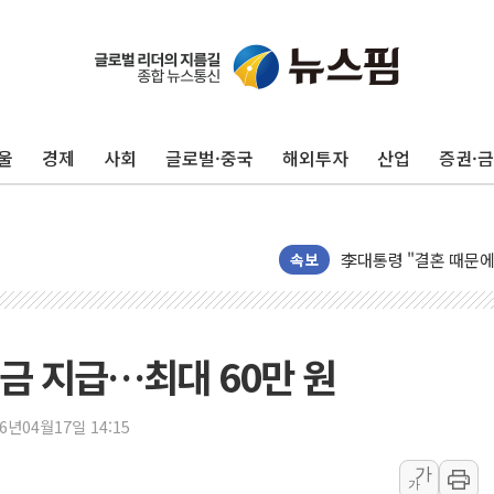
이번주 국내 주요 금융일정
美, 이란전 출구전략 
강릉·동해·삼척 시간당
울
경제
사회
글로벌·중국
해외투자
산업
증권·
폐기물 수거하다 참변
서울 중랑구 주택가서 
李대통령 "결혼 때문에 
여수 오동도 인근 해상
속보
추미애, '위안부' 피해
인천 선재도 갯벌서 해루
인천서 말다툼 중 어머니
금 지급…최대 60만 원
'화합' 꺼낸 김민석에
李대통령, ISA 개편 
26년04월17일 14:15
동해중부 전 해상 풍랑
가
가
연일 폭염에 온열질환 