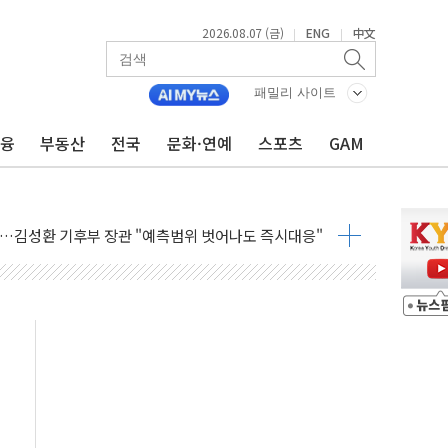
2026.08.07 (금)
ENG
中文
|
|
패밀리 사이트
금융
부동산
전국
문화·연예
스포츠
GAM
감사 무마' 유병호 구속 기소
 하락…내린 종목이 두 배 넘어
위…김성환 기후부 장관 "예측범위 벗어나도 즉시대응"
예측"…건설연, AI 위험기상 기술 개발
·인증제도 개선 수혜 기대"
져…대전서 50대 일용직 추락 사망
고 재개발·재건축 촉진하는 것이 부동산 정상화"
저 이전 감사 무마' 유병호 감사위원 구속 기소
년 AI 팩토리 매출 본격화
개입...4월 말 '56조원' 사상 최대