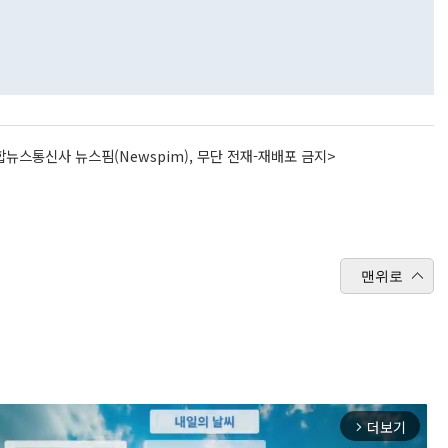
뉴스통신사 뉴스핌(Newspim), 무단 전재-재배포 금지>
맨위로
더보기
arrow_forward_ios