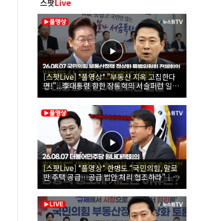
스팟
Live
[스팟Live] *풀영상* "부동산 지옥 고집한다
면!"...李대통령 향한 장동혁의 서슬퍼런 일갈
| 26.08.07 국민의힘 부동산정책 정상화 특별
위원회 전체회의
[스팟Live] *풀영상* 한병도 “국민의힘, 말로
만 주택 공급…공급 법안 처리 협조하라”｜
26.08.07 더불어민주당 원내대책회의