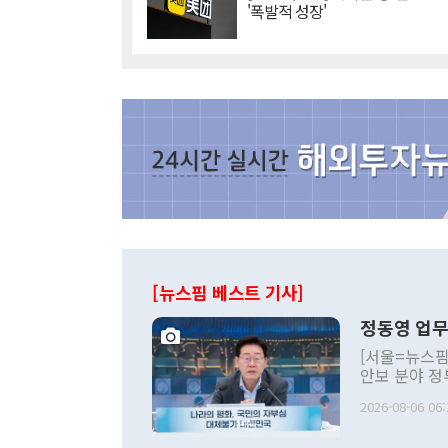
'폭발적 성장'
[뉴스핌 베스트 기사]
정동영 업무
[서울=뉴스핌
안보 분야 정
평화공존 발전
2026-08-06 06:
발언 중에는 
언한 것이 있