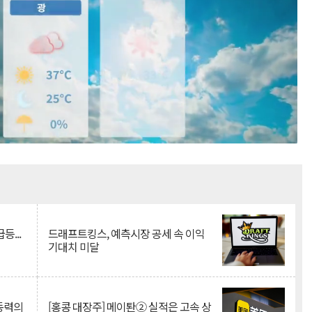
Mute
등...
드래프트킹스, 예측시장 공세 속 이익
기대치 미달
 동력의
[홍콩 대장주] 메이퇀② 실적은 고속 상