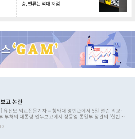
승, 밸류는 역대 저점
보고 논란
] 유신모 외교전문기자 = 청와대 영빈관에서 5일 열린 외교·
부 부처의 대통령 업무보고에서 정동영 통일부 장관의 '한반도
 구상'과 업무보고 발언이 논란을 빚고 있다. 이날 정 장관의
10
정부 내 조율을 거치지 않은 사안을 정책으로 추진하겠다고 공
는가 하면 사실 관계에 맞지 않은 설명도 있었다. 이재명 대통