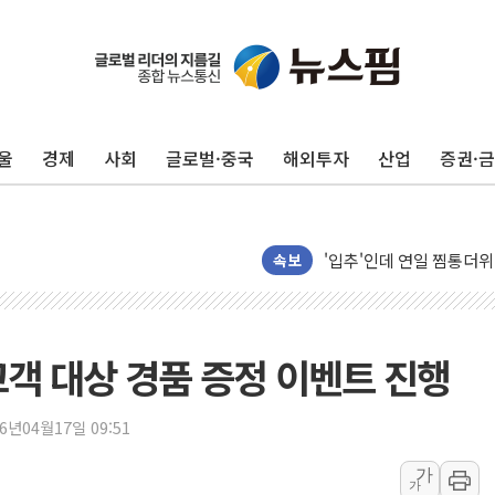
울
경제
사회
글로벌·중국
해외투자
산업
증권·
종합특검, '尹 관저 이전 
코스피·코스닥 오전 동반
'입추'인데 연일 찜통더
속보
"최대 2시간 앞서 침수 
유니슨 "국내생산세액공제
창호 교체하다 난간 무너
고객 대상 경품 증정 이벤트 진행
장동혁 "규제와 대출 풀
[속보] 종합특검, '尹 관
26년04월17일 09:51
AI에 승부 건 네이버…내
가
가
日, 4~6월 105조원 환시 