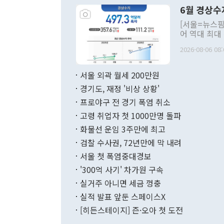
령은 공개적으
6월 경상수
주의적 희망에
관의 대북 정
[서울=뉴스핌
관 부처 장관
어 역대 최대
관의 무리한 
출 호조로 월
다. [정동영 통일부 장관이 지난달 23일 오후 서울 종로구 정부서울청사에
2026-08-06 08:
료=한국은행] 한국은행이 6일 발표한 '2026년 6월 국제수지(잠정)'에
서 취임 1주년 
면 지난 6월
부 장관 권한
1000만달러
서울 외곽 월세 200만원
발전 구상'을
이에 따라 올
적 갈등 해결
경기도, 재정 '비상 상황'
했다. 경상수
결과 혐오의 
9000만달러
프로야구 전 경기 폭염 취소
년간의 CVI
지 기준 상품
고령 취업자 첫 1000만명 돌파
무너졌다고도 
며 월간 기준
현실을 바꾸는
달러로 38.
화물선 운임 3주만에 최고
를 평화 체제
196.9% 급
검찰 수사권, 72년만에 막 내려
함께 4자 대
수출은 160
지만 이 대통
서울 첫 폭염중대경보
(18.6%) 
화공존 정책이
했다. 통관 기
'300억 사기' 차가원 구속
다"고 지적했
(16.4%)
투리가 잡혀 
실거주 아니면 세금 껑충
월(-10억9
쁜 상황이 초
증가와 유류할
실적 발표 앞둔 스페이스X
9·19 군사
기록했지만 
[히든스테이지] 즌·오아 첫 도전
"우리의 선의
로 전환됐다.
으로 약간의 의문
를 기록해 전