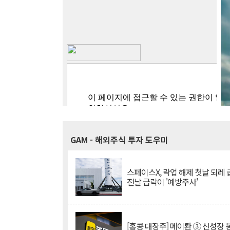
GAM
- 해외주식 투자 도우미
스페이스X, 락업 해제 첫날 되레 급
전날 급락이 '예방주사'
[홍콩 대장주] 메이퇀 ③ 신성장