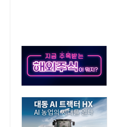
스타트업 지원 프로그램 성료
의' 차가원 대표 구속 송치
국민만 잡아"
 임성근 전 사단장 항소심도 징역 3년 선고
위원회 전체회의서 발언하는 장동혁 대표
인' 50대 남성 구속 송치
년 새 7배 늘었다...폭염 대책비는 8.6배 증가
여름"…구윤철, 쪽방촌 폭염 대응상황 점검
싱… '유로화 팔아 엔화 부양' 사후 통보만
터 코퍼'가 말하는 경기 신호가 달라졌다