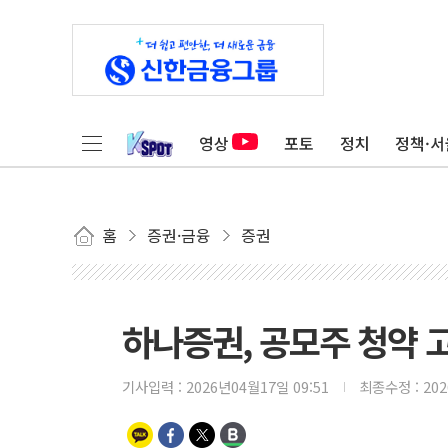
영상
포토
정치
정책·서
홈
증권·금융
증권
하나증권, 공모주 청약 
기사입력 :
2026년04월17일 09:51
최종수정 :
20