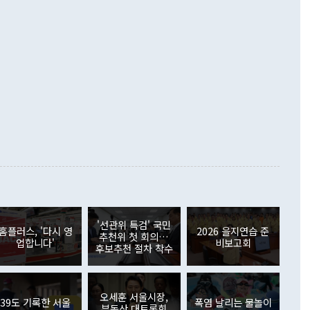
했다. 또 "현 시점에서 흘러간 선(先)비핵화만 되뇌는 것은
 처음으로 1000억달러를 넘어섰다. 상품수입은 644억8000만
 데 힘이 되지 않는다"고 주장했다. 정 장관은 또 "정전 체제
6% 늘었다. 통관 기준으로는 반도체 수출이 전년 동월 대비
로 바꾸는 논의에 착수하겠다"면서 "북·미 정상회담 견인과
증했고 컴퓨터·주변기기(SSD)는 282.7% 증가했다. IT 품목
화의 동력을 확보하기 위해 최선을 다할 것"이라고 말했다. 하
.4% 늘었으며 비IT 품목도 ▲석유제품(47.5%) ▲화공품
령은 정 장관의 구상에 대부분 제동을 걸었다. 이 대통령은 "평
▲철강제품(17.9%) ▲승용차(6.1%) 등을 중심으로 18.6% 증가
 정치적으로 악용되는 측면이 있다"며 "많이 조심하셔야 한
준 수입은 ▲원자재(30.5%) ▲자본재(35.3%) ▲소비재
다. 북한을 다른 이름으로 불러야 한다는 주장에는 "표현에 꼬
가 모두 늘었다. 서비스수지는 12억9000만달러 적자를 기록해 전
정쟁으로 휘몰아 들어가면 원래 하고자 했던 데에서 오히려 나
000만달러)보다 적자 폭이 확대됐다. 여행수지는 외국인 입국자
래될 수 있다"고 경고했다. 이 대통령은 남북 신뢰 구축을 위해
증료 인상 등에 따른 출국자 감소로 4억4000만달러 흑자를
합의를 선제적으로 복원해야 한다는 정 장관의 주장에 대해서도
지식재산권사용료수지는 전월 흑자에서 4억4000만달러 적자
대로 하는 게 과연 한반도의 평화와 안정에 플러스냐, 결론적
 본원소득수지는 배당소득을 중심으로 32억7000만달러 흑자
이 들 때도 있다"며 부정적으로 반응했다. 조현 외교부 장
월(21억7000만달러)보다 흑자 폭이 확대됐다. 배당소득수지
 사후 브리핑에서 정 장관이 언급한 '4자 회담'에 대해 "이상
이 늘어난 데다 전월 분기배당에 따른 기저효과로 배당지급이
 어떤 희망이라 하더라도 그건 아직 조율되지 않은 방법"이
6000만달러 흑자를 나타냈다. 금융계정 순자산은 6월 중 467
들께서 디스카운트해 주시면 좋겠다"고 선을 그었다. 정 장관
러 증가해 월간 기준 역대 최대 증가 폭을 기록했다. 종전 최대
아 블라디보스토크에서 열리는 '동방경제포럼(EEF)'을 언급하
월(369억9000만달러)을 넘어선 것이다. 직접투자에서는 내국
원에서 (참석을) 검토하고 있다"고 발언한 데 대해서도 조 장관
가 80억1000만달러, 외국인의 국내투자가 46억3000만달러
'선관위 특검' 국민
외교부의 몫"이라며 "아직 거기까지 진도가 나가지 않았다"고
홈플러스, '다시 영
2026 을지연습 준
. 증권투자에서는 외국인의 국내 주식 매도세가 이어졌다. 외
추천위 첫 회의…
업합니다'
비보고회
장관이 이날 소개한 대북 구상과 설명은 정부 내 조율을 거치지
주식 투자는 차익실현 매도 등의 영향으로 316억1000만달러
후보추천 절차 착수
서 문제가 있다. 특히 주적 표현 대체와 국호 사용, 9·19 군
(-310억5000만달러)에 이어 역대 최대 순매도 기록을 다시
 4자회담 추진 등은 통일부 장관이 결정할 사안이 아니어서 월
국인의 국내 채권투자는 세계국채지수(WGBI) 자금 유입에도
이 나오고 있다. 이 대통령은 정 장관의 업무보고를 듣고 난
도래 영향으로 증가 폭이 줄어든 52억9000만달러를 기록했
무보고에 발표했다고 승인난 건 아니다"라고 재차 확인했다. 정
오세훈 서울시장,
 해외 증권투자는 주식을 중심으로 35억6000만달러 증가했
39도 기록한 서울
폭염 날리는 물놀이
부동산 대토론회
통은 "정 장관의 발언 내용은 대부분 국가안전보장회의(NSC)