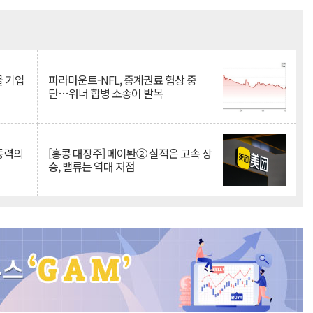
Mute
물 기업
파라마운트-NFL, 중계권료 협상 중
단…워너 합병 소송이 발목
 동력의
[홍콩 대장주] 메이퇀② 실적은 고속 상
승, 밸류는 역대 저점