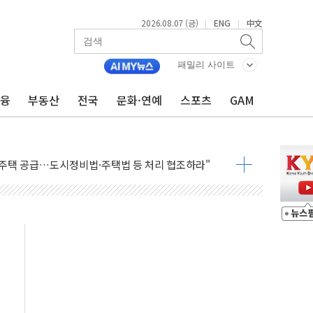
2026.08.07 (금)
ENG
中文
|
|
패밀리 사이트
금융
부동산
전국
문화·연예
스포츠
GAM
주택자 과도한 세금 부당"…소득세법 개정안 발의 예고
부위원장에 김태유 교수…국립외교원장에 김흥규 교수
 주택 공급…도시정비법·주택법 등 처리 협조하라"
자 웹리포트 만든다…AI 금융데이터 분석 과정 개설
안정성 한순간도 흔들려선 안돼"
 30조 돌파…증시 급락에 업계 1위
식 "내란으로 훼손된 軍 신뢰 회복해야"
1006억원…전년비 13.9% 증가
심…SK하이닉스, FMS서 '풀스택' 기술력 과시
한샘…B2B 확장으로 성장동력 확보