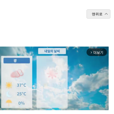
맨위로
더보기
arrow_forward_ios