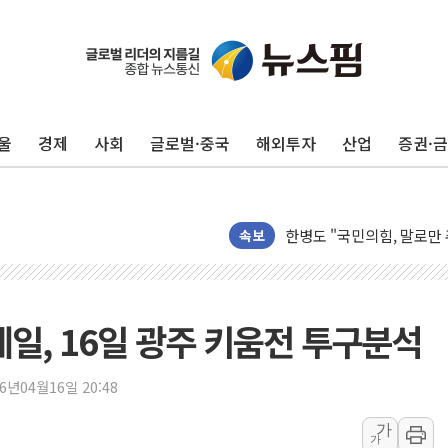
울
경제
사회
글로벌·중국
해외투자
산업
증권·
나경원 의원 "장기보유 1
李대통령, 규제합리화위 
한병도 "국민의힘, 말로만
속보
금투협, ChatGPT로 투
박홍근 "국가재정시스템 
우리자산운용, MMF 순자산
 네일, 16일 광주 키움전 투구분석
李대통령, 장성 진급 신고
TBH글로벌, 상반기 매출 
26년04월16일 20:48
AI 메모리 향한 뜨거운 관
가
가
건설 불황 속 내실 다진 