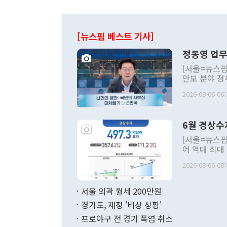
[뉴스핌 베스트 기사]
정동영 업무
[서울=뉴스핌
안보 분야 정
평화공존 발전
2026-08-06 06:
발언 중에는 
언한 것이 있
령은 공개적으
6월 경상수
주의적 희망에
관의 대북 정
[서울=뉴스핌
관 부처 장관
어 역대 최대
관의 무리한 
출 호조로 월
다. [정동영 통일부 장관이 지난달 23일 오후 서울 종로구 정부서울청사에
2026-08-06 08:
료=한국은행] 한국은행이 6일 발표한 '2026년 6월 국제수지(잠정)'에
서 취임 1주년 
면 지난 6월
부 장관 권한
1000만달러
서울 외곽 월세 200만원
발전 구상'을
이에 따라 올
적 갈등 해결
경기도, 재정 '비상 상황'
했다. 경상수
결과 혐오의 
9000만달러
프로야구 전 경기 폭염 취소
년간의 CVI
지 기준 상품