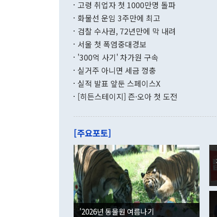
고령 취업자 첫 1000만명 돌파
무너졌다고도 
며 월간 기준
현실을 바꾸는
달러로 38.
화물선 운임 3주만에 최고
를 평화 체제
196.9% 급
검찰 수사권, 72년만에 막 내려
함께 4자 대
수출은 160
지만 이 대통
서울 첫 폭염중대경보
(18.6%) 
화공존 정책이
했다. 통관 기
'300억 사기' 차가원 구속
다"고 지적했
(16.4%)
투리가 잡혀 
실거주 아니면 세금 껑충
월(-10억9
쁜 상황이 초
증가와 유류할
실적 발표 앞둔 스페이스X
9·19 군사
기록했지만 
[히든스테이지] 즌·오아 첫 도전
"우리의 선의
로 전환됐다.
으로 약간의 의문
를 기록해 전
관은 업무보고
는 배당수입
주의에 근거한
줄면서 25억
[주요포토]
라며 "여러분
억1000만달
이 9월 러시
였던 올해 3
며 "정부 차
인의 해외투자
은 "그것은 
각각 증가했다
잘랐다. 정 
국인의 국내 
않았다는 점에
감소하며 전월
사합의 복원,
경신했다. 외
권이라는 지적
분기 말 만기
뒤 "여기 업
다. 내국인의
'2026년 동물원 여름나기
부의 한 소식