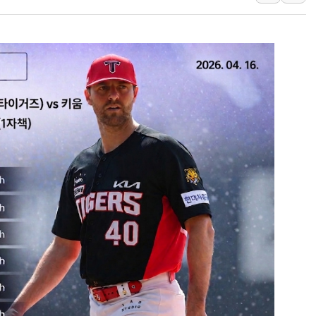
"내년 메모리 물량 동났다
현대지에프홀딩스, 자사주 1
관광객 3000만명 목표인
[뉴스핌 이 시각 PICK] 
美 정보 당국 "푸틴, 몇 년
인도, 바이오가스 생산에 3.
서울시, 정비사업으로 주택 
신인류콘텐츠, 핀란드 AI 기
"일부 존치" vs "전면 
[AI 카드뉴스] 기후변화가