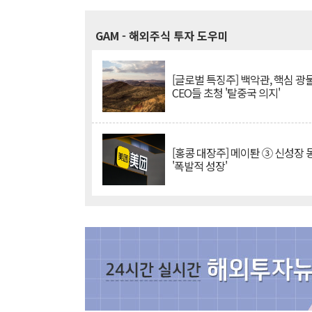
GAM
- 해외주식 투자 도우미
[글로벌 특징주] 백악관, 핵심 광
CEO들 초청 '탈중국 의지'
[홍콩 대장주] 메이퇀 ③ 신성장
'폭발적 성장'