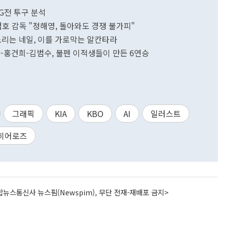
SSG전 투구 분석
이범호 감독 "정해영, 돌아와도 경쟁 불가피"
승 노리는 네일, 이를 가로막는 알칸타라
태양-홍건희-김범수, 불펜 이적생들이 만든 6연승
그래픽
KIA
KBO
AI
일러스트
히어로즈
뉴스통신사 뉴스핌(Newspim), 무단 전재-재배포 금지>