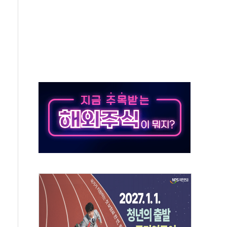
"…선수금 내걸고 확보 전쟁
000억 연내 소각…2분기 영업익 853억
데…외국인 숙박 부가세 환급 앞당겨 종료
축구협회 성접대 기간, 대표팀 무패 外
 내 NATO 결속력 시험하려 한정적 침공 가능성"
5조원 투입키로...'에너지 자립' 일환
36% 늘었다...공급부족 전 시장 규제 탓 커
업 Audission Oy와 운영 파트너십 체결
개발"…서리풀2구역 갈등, 협의 테이블에
 바꾼 대한민국 여름