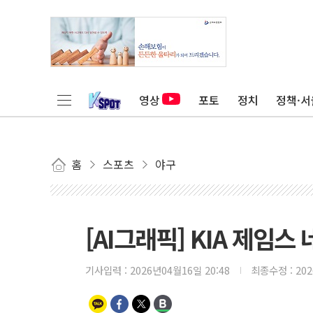
영상
포토
정치
정책·서
홈
스포츠
야구
[AI그래픽] KIA 제임스
기사입력 :
2026년04월16일 20:48
최종수정 :
20