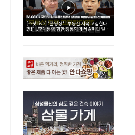
[스팟Live] *풀영상* "부동산 지옥 고집한다
면!"...李대통령 향한 장동혁의 서슬퍼런 일갈
| 26.08.07 국민의힘 부동산정책 정상화 특별
위원회 전체회의