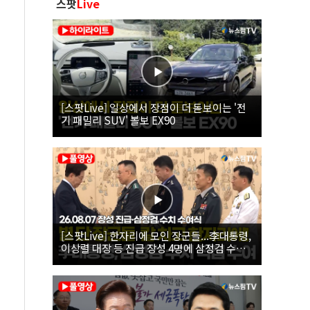
스팟
Live
[스팟Live] 일상에서 장점이 더 돋보이는 '전
기 패밀리 SUV' 볼보 EX90
[스팟Live] 한자리에 모인 장군들...李대통령,
이상렬 대장 등 진급 장성 4명에 삼정검 수치
직접 수여｜26.08.07 장성 진급·삼정검 수치
수여식