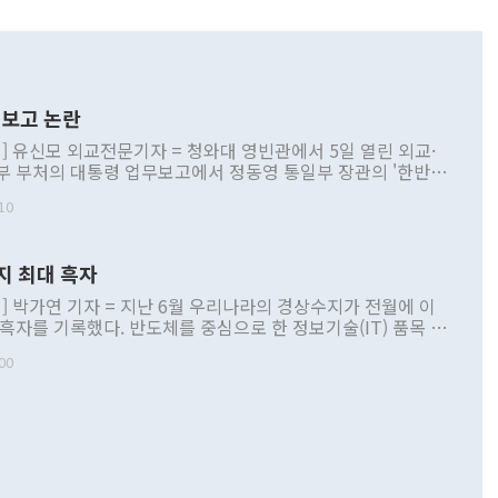
보고 논란
] 유신모 외교전문기자 = 청와대 영빈관에서 5일 열린 외교·
부 부처의 대통령 업무보고에서 정동영 통일부 장관의 '한반도
 구상'과 업무보고 발언이 논란을 빚고 있다. 이날 정 장관의
10
정부 내 조율을 거치지 않은 사안을 정책으로 추진하겠다고 공
는가 하면 사실 관계에 맞지 않은 설명도 있었다. 이재명 대통
로 신중을 기해 달라고 경고했고, 조현 외교부 장관은 '이상
지 최대 흑자
 근거한 비현실적 구상'이라는 비판을 내놨다. 그동안 정 장
책 관련 발언이 물의를 빚은 적은 여러 번 있지만 대통령과 유
] 박가연 기자 = 지난 6월 우리나라의 경상수지가 전월에 이
이 공개적으로 부정적 입장을 표명한 것은 이례적이다. 정 장
 흑자를 기록했다. 반도체를 중심으로 한 정보기술(IT) 품목 수
대북 접근법과 월권을 제어해야 한다는 목소리도 높아지고 있
간 상품수출이 처음으로 1000억달러를 넘어선 영향이다. [자
00
 따르
기자간담회를 하고 있다. [사진=통일부] 2026.07.23 ◆통일
 경상수지는 497억3000만달러 흑자로 집계됐다. 전월(386억
 넘어선 주장 정 장관은 이날 업무보고에서 '한반도 평화공존
)에 이어 두 달 연속 월간 기준 역대 최대 기록을 갈아치웠다.
 설명하면서 이재명 정부 2년차 핵심 과제로 상호 존중·평화
해 상반기 누적 경상수지 흑자는 1910억1000만달러를 기록
·핵 없는 한반도 등 3대 기본 방향을 제시했다. 정 장관은 "대
지 흑자를 견인한 것은 상품수지다. 6월 상품수지는 478억
언어는 멈춰야 한다"면서 주적 용어 대체를 주장했다. 지난 25
 흑자를 기록하며 전월에 이어 역대 최대를 다시 썼다. 국제수
D(완전하고 검증가능하며 되돌릴 수 없는 비핵화) 구도는 이미
수출은 1123억7000만달러로 전년 동월 대비 84.5% 증가하