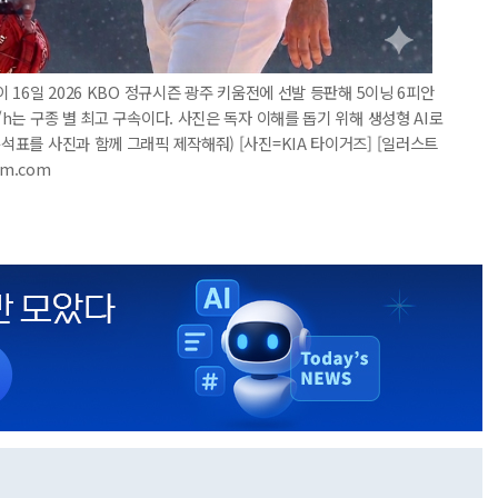
이 16일 2026 KBO 정규시즌 광주 키움전에 선발 등판해 5이닝 6피안
/h는 구종 별 최고 구속이다. 사진은 독자 이해를 돕기 위해 생성형 AI로
분석표를 사진과 함께 그래픽 제작해줘) [사진=KIA 타이거즈] [일러스트
pim.com