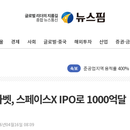
울
경제
사회
글로벌·중국
해외투자
산업
증권·
野 의원 42명, '사관학교
IPARK현대산업개발, 노
준공업지역 용적률 400
속보
현대해상, 유튜브 양육 콘
[컨콜] 롯데케미칼, "LP
대형 저축은행 4%대 예금
파벳, 스페이스X IPO로 1000억달
서울 노원 40.2도…8년 만
한전, 한전기술지주 출범
SK하이닉스, 용인·청주에
26년04월16일 08:09
[중국증시 마감] CPO∙PC