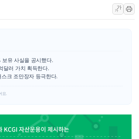
가
[ETF 시황] 2차전지 E
가
[컨콜] 롯데케미칼 "대산
SK증권, 비대면 고객 대상
통합위, 'AI 포용사회'·
코웨이, 2분기 영업익 2
[마감시황] 코스피, 7주 연
1% 보유 사실을 공시했다.
중수청 임용설명회에 검사 1
0억달러 가치 획득한다.
[컨콜] 롯데케미칼, "하반
머스크 조만장자 등극한다.
안동 송천동 양봉장 화재 야
컴투스, 제우스: 오만의 
어요.