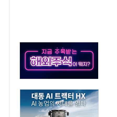
TF 급등, SK하이닉스 레버리지는 급락
·여수 사업재편 완료시 재무구조 개선 기대"
 '수수료 평생 우대' 이벤트 진행
'청년 자산격차 해소' 특위 출범…"소외되는 계층 없도록"
532억…신제품 효과에 실적 호조
속 하락…외국인 매도에 6258.77
10명 등 1100명 참석...인사·처우 관심
기 기초화학 가격 강세 완화"
산으로 확산...헬기 3대 투입 진화 중
신 쇼케이스