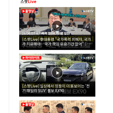
스팟
Live
[스팟Live] 李대통령 "국가폭력 피해자, 국가
가 치유해야…국가 책임 유효기간 없어"｜
26.08.07 국가폭력 피해자 위로 오찬
[스팟Live] 일상에서 장점이 더 돋보이는 '전
기 패밀리 SUV' 볼보 EX90