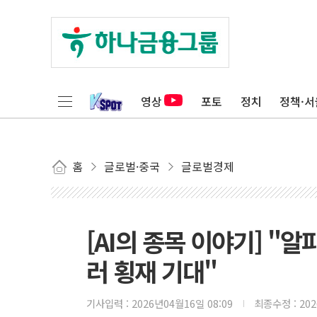
영상
포토
정치
정책·서
홈
글로벌·중국
글로벌경제
[AI의 종목 이야기] "알
러 횡재 기대"
기사입력 :
2026년04월16일 08:09
최종수정 :
20