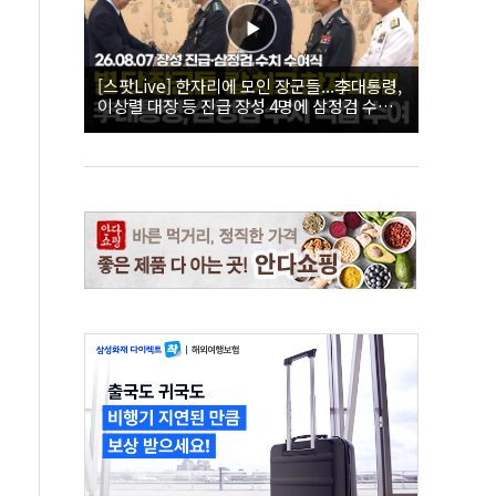
[스팟Live] 한자리에 모인 장군들...李대통령,
이상렬 대장 등 진급 장성 4명에 삼정검 수치
직접 수여｜26.08.07 장성 진급·삼정검 수치
수여식