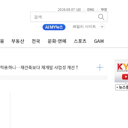
2026.08.07 (금)
ENG
中文
|
|
패밀리 사이트
금융
부동산
전국
문화·연예
스포츠
GAM
 통합' 규탄 결의안 발의…이준석·한동훈 동참
원구 어르신에 삼계탕 배식 봉사
% 적용하니…재건축보다 재개발 사업성 개선↑
텐츠 '소셜아이어워드' 대상 수상
G 투입 비중 37%…하반기 확대 추진"
 사라진다, OK·애큐온·페퍼만 남아
에 서울서 40도 넘어
…에너지 유니콘기업 본격 육성
 54조 투자…D램·낸드 동시 증설
B∙CRO가 이끈 '기술주 상승장'