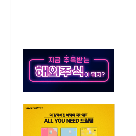
…공습 한계·탄약 부족 현실화
50㎜ 폭우…강원 동해안 강한 비 이어져
 환경미화원 수거차에 치여 사망
동…60대 남성 2명 숨져
보는 일 없게"…'결혼 페널티' 22개 과제 손본다
터보트 전복…1명 사망·1명 실종
의 날 참석..."국제적 시민 연대로 목소리 내야"
 실종 60대 나흘만에 숨진 채 발견
 살해 10대 아들 체포
' 받아친 정청래…제주 연설서 신경전 고조
지시…與 "적극 환영"·野 "졸속 국정"
10일까지 최대 3.5m 높은 물결