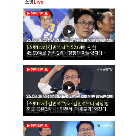
스팟
Live
[스팟Live] 김민석 제주 52.64%·인천
45.09%로 연속 1위…정청래 따돌렸다’ |
26.08.08 더불어민주당 당대표·최고위원 후
보 인천 합동연설회
[스팟Live] 김민석 “누가 김민석보다 국정 방
향을 공유했나”…인천서 ‘대체불가’ 외쳤다 |
26.08.08 더불어민주당 당대표·최고위원 후
보 인천 합동연설회