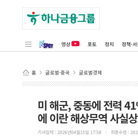
영상
포토
정치
정책·서
홈
글로벌·중국
글로벌경제
미 해군, 중동에 전력 
에 이란 해상무역 사실상
기사입력 :
2026년04월15일 17:58
최종수정 :
20