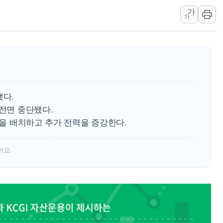
가
美, 이란전 출구전략 만지작
가
강릉·동해·삼척 시간당 최대 
폐기물 수거하다 참변…60대
서울 중랑구 주택가서 흉기 난
李대통령 "결혼 때문에 손해 
여수 오동도 인근 해상서 모
했다.
추미애, '위안부' 피해자 기림
 전면 중단됐다.
인천 선재도 갯벌서 해루질 중
명을 배치하고 추가 전력을 증강한다.
인천서 말다툼 중 어머니 흉기
'화합' 꺼낸 김민석에 '뻔뻔
어요.
李대통령, ISA 개편 재검토 
동해중부 전 해상 풍랑주의보…