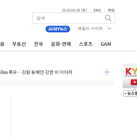
2026.08.08 (토)
ENG
中文
|
|
패밀리 사이트
금융
부동산
전국
문화·연예
스포츠
GAM
%p' 차 재역전 성공...金 45.42% vs 鄭 44.56%
·정청래·김민석 당대표 후보
 정청래에 승리...47.75% vs 42.08%
과 발표...김민석 47.75% 정청래 42.08%
표...김민석 45.09% 정청래 43.27% 송영길 11.63%
표...김민석 52.64% 정청래 39.89% 송영길 7.47%
0~8.14)