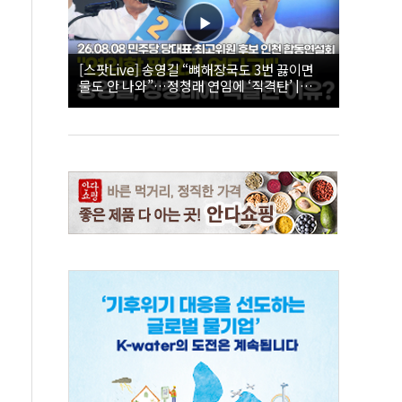
[스팟Live] 송영길 “뼈해장국도 3번 끓이면
물도 안 나와”…정청래 연임에 ‘직격탄’ |
26.08.08 더불어민주당 당대표·최고위원 후
보 인천 합동연설회