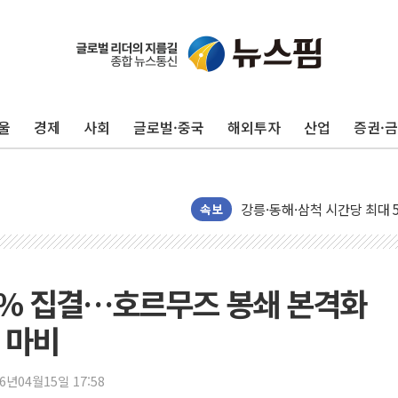
울
경제
사회
글로벌·중국
해외투자
산업
증권·
[종합] 김민석, 정청래에 '0.86
속보
인천 합동연설회 나선 송영길
김민석, 2주차 제주·인천 경선서
인사하는 김민석 당대표 후보
41% 집결…호르무즈 봉쇄 본격화
[속보] 민주, 제주·인천 경선 결
 마비
[속보] 민주, 인천 경선 결과 발
[속보] 민주, 제주 경선 결과 발
26년04월15일 17:58
이번주 국내 주요 금융일정(8.1