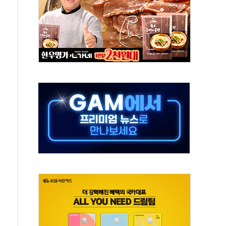
보는 일 없게"…'결혼 페널티' 22개 과제 손본다
터보트 전복…1명 사망·1명 실종
의 날 참석..."국제적 시민 연대로 목소리 내야"
 실종 60대 나흘만에 숨진 채 발견
 살해 10대 아들 체포
' 받아친 정청래…제주 연설서 신경전 고조