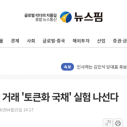
포항시 재난예산 40억 긴급 
울진·영덕 '호우특보'-포항 '
[종합] 김민석, 정청래에 '0.86
울
경제
사회
글로벌·중국
해외투자
산업
증권·
인천 합동연설회 나선 송영길
김민석, 2주차 제주·인천 경선서
인사하는 김민석 당대표 후보
[속보] 민주, 제주·인천 경선 결
속보
[속보] 민주, 인천 경선 결과 발
[속보] 민주, 제주 경선 결과 발
이번주 국내 주요 금융일정(8.1
거래 '토큰화 국채' 실험 나선다
美, 이란전 출구전략 만지작
강릉·동해·삼척 시간당 최대 
26년04월15일 14:17
폐기물 수거하다 참변…60대
가
가
서울 중랑구 주택가서 흉기 난