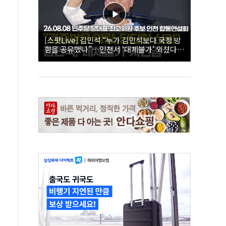
[스팟Live] 김민석 “누가 김민석보다 국정 방
향을 공유했나”…인천서 ‘대체불가’ 외쳤다 |
26.08.08 더불어민주당 당대표·최고위원 후
보 인천 합동연설회