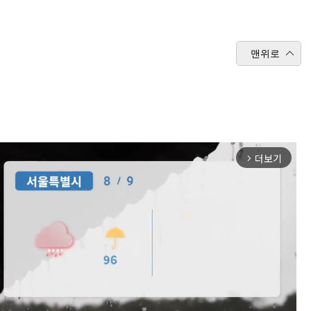
맨위로
더보기
arrow_forward_ios