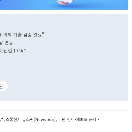
 과제 기술 검증 완료"
망 연동
이낸셜 17%↑
인
뉴스통신사 뉴스핌(Newspim), 무단 전재-재배포 금지>