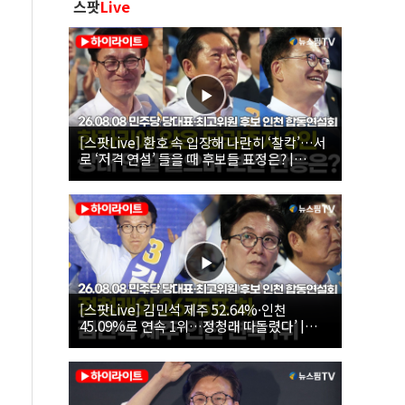
스팟
Live
[스팟Live] 환호 속 입장해 나란히 ‘찰칵’…서
로 ‘저격 연설’ 들을 때 후보들 표정은? |
26.08.08 더불어민주당 당대표·최고위원 후
보 인천 합동연설회
[스팟Live] 김민석 제주 52.64%·인천
45.09%로 연속 1위…정청래 따돌렸다’ |
26.08.08 더불어민주당 당대표·최고위원 후
보 인천 합동연설회