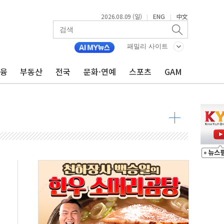
2026.08.09 (일)
ENG
中文
|
|
투입…고수온 양식장 복구·지원 '총력'
산사태 주의보'...경북도, 호우 피해·통제구간 없어
패밀리 사이트
%p' 차 재역전 성공...金 45.42% vs 鄭 44.56%
금융
부동산
전국
문화·연예
스포츠
GAM
·정청래·김민석 당대표 후보
 정청래에 승리...47.75% vs 42.08%
과 발표...김민석 47.75% 정청래 42.08%
표...김민석 45.09% 정청래 43.27% 송영길 11.63%
표...김민석 52.64% 정청래 39.89% 송영길 7.47%
0~8.14)
…공습 한계·탄약 부족 현실화
50㎜ 폭우…강원 동해안 강한 비 이어져
 환경미화원 수거차에 치여 사망
동…60대 남성 2명 숨져