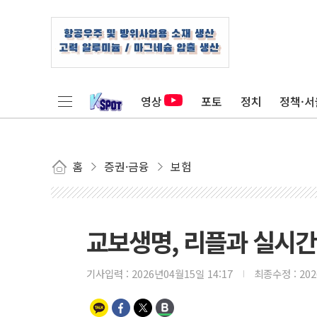
영상
포토
정치
정책·서
홈
증권·금융
보험
교보생명, 리플과 실시간 
기사입력 :
2026년04월15일 14:17
최종수정 :
20