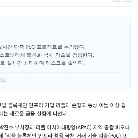
李대통령 "결혼 때문에 손해 
여수 오동도 인근 해상서 모
추미애, '위안부' 피해자 기림
인천 선재도 갯벌서 해루질 중
인천서 말다툼 중 어머니 흉기
실시간 단축 PoC 프로젝트를 논의했다.
'화합' 꺼낸 김민석에 '뻔뻔
테스트넷에서 토큰화 국채 기술을 검증한다.
로 실시간 처리하며 리스크를 줄인다.
어요.
로벌 블록체인 인프라 기업 리플과 손잡고 통상 이틀 이상 걸
하는 새로운 금융 실험에 나선다.
박진호 부사장과 리플 아시아태평양(APAC) 지역 총괄 피오나
'리플 블록체인 인프라 활용 국채 거래 기술 검증(PoC) 프