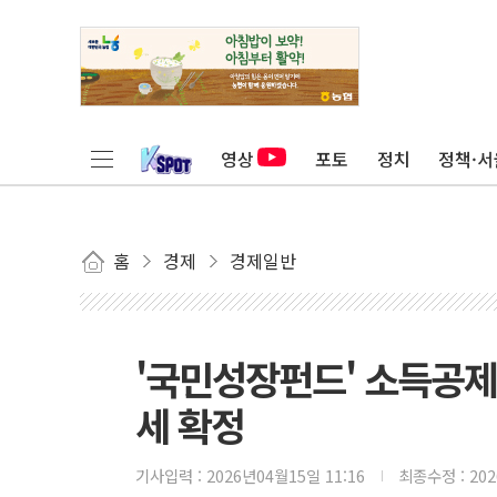
영상
포토
정치
정책·서
홈
경제
경제일반
'국민성장펀드' 소득공
세 확정
기사입력 :
2026년04월15일 11:16
최종수정 :
20