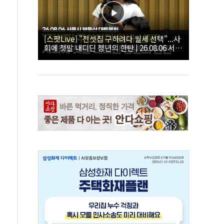
[스팟Live] "전셋집 구하려다 월세 선택"...사
회에 첫발 내디딘 청년의 한탄 | 26.08.06 서울
시 부동산 대토론회