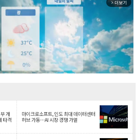
더보기
arrow_forward_ios
Mute
뇌부 개
마이크로소프트, 인도 최대 데이터센터
에 타격
허브 가동…AI 시장 경쟁 가열