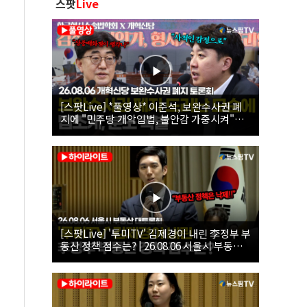
스팟
Live
[스팟Live] *풀영상* 이준석, 보완수사권 폐
지에 "민주당 개악입법, 불안감 가중시켜"｜
26.08.06 개혁신당 보완수사권 폐지 토론회
[스팟Live] '투미TV' 김제경이 내린 李정부 부
동산 정책 점수는? | 26.08.06 서울시 부동산
대토론회