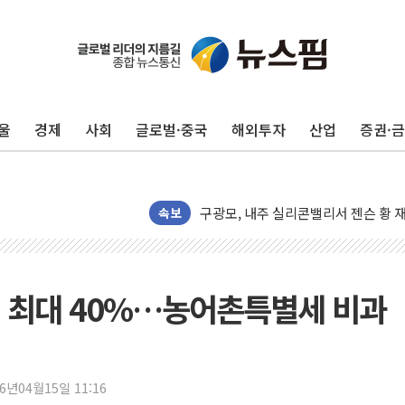
울
경제
사회
글로벌·중국
해외투자
산업
증권·
유럽증시, 견조한 실적 소화하며 대부분
리투아니아 국방 "러, 우크라 드론으로
구광모, 내주 실리콘밸리서 젠슨 황 
속보
뉴욕증시 개장 전 특징주...모더나
김정관 장관 "영업이익 N% 성과급
뉴욕증시 프리뷰, 미 주가선물 AI주
제 최대 40%…농어촌특별세 비과
청와대, 북한 단거리 탄도미사일 발사
금값 7주 만에 최고…美 고용 둔화·
[인도증시] 중동 긴장 완화에 실적 호
26년04월15일 11:16
러, 1인칭시점 드론으로 우크라 민간