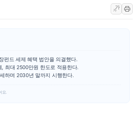
[베트남 증시] 지수 하락 속 'DGC
가
가
'월가의 황제' 다이먼 "금융시장 레
양주 섬유염색공장서 화재 1명 중상…
김정관 산업부 장관 "주 52시간 손봐
해군 1함대 창설 80주년…지역과 함께
[3보] 북, 원산서 동해로 단거리 탄도
장펀드 세제 혜택 법안을 의결했다.
우크라 드론 전술, 중남미 콜롬비아에
제, 최대 2500만원 한도로 적용한다.
동해해경, 독도 해상서 부유물 감긴 
세하며 2030년 말까지 시행한다.
주한미군 "오산기지 누출, 백린 아닌 
구미 폐염산처리업체서 불 2시간30여
어요.