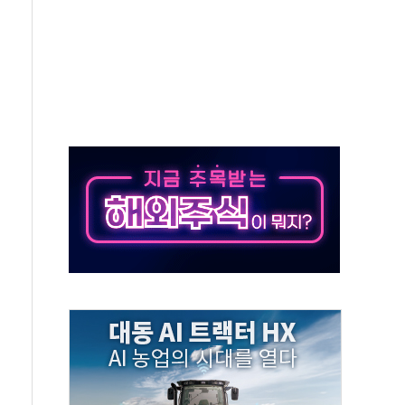
' 임시 주총 기대감에 홀로 상한가…마진 잔액은 사상 최고
버리지 위험수위…숨은 차입이 더 큰 변수"
대응 1단계 진압 중
야, 경쟁상대 中과 비교해야"
하는 '선봉'의 대민 봉사
미사일 1발 발사… 올해 10번째·42일 만 도발
 새 안보 위기… 반군·마약카르텔이 습득해 전투 활용
어선 구조
무해한 표면 부식 물질"
분만에 진화...외국인 노동자 숨져