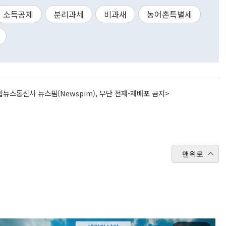
소득공제
분리과세
비과새
농어촌특별세
뉴스통신사 뉴스핌(Newspim), 무단 전재-재배포 금지>
맨위로