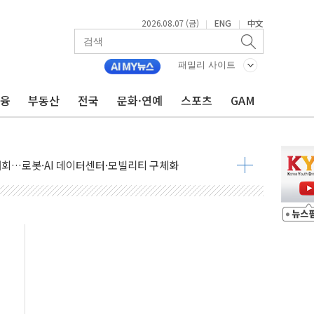
2026.08.07 (금)
ENG
中文
|
|
패밀리 사이트
금융
부동산
전국
문화·연예
스포츠
GAM
 상승… "2분기 기업 순이익 21% 증가" 전망
 나토 회원국 공격 검토… 거짓 깃발 작전"
재회…로봇·AI 데이터센터·모빌리티 구체화
·아이온큐·도어대시↑ VS 샌디스크·피그마·앱러빈↓
 반대…상법·자본시장법 개정 논의"
 차익실현 속 혼조세...웨스턴디지털·샌디스크↓
에 긴급 안보 점검회의
호르무즈 재개방 기대에 강세
조까지, 상승...호실적 보고 기업 상승세 뚜렷
인 '사파리' 공격… 시민들 공포감 극대화 전략