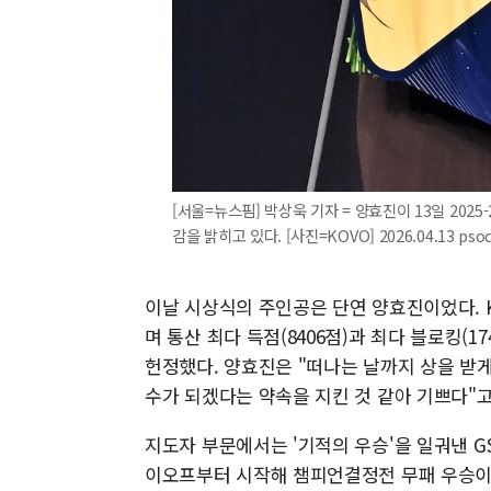
[서울=뉴스핌] 박상욱 기자 = 양효진이 13일 202
감을 밝히고 있다. [사진=KOVO] 2026.04.13 ps
이날 시상식의 주인공은 단연 양효진이었다. 
며 통산 최다 득점(8406점)과 최다 블로킹(1
헌정했다. 양효진은 "떠나는 날까지 상을 받게
수가 되겠다는 약속을 지킨 것 같아 기쁘다"
지도자 부문에서는 '기적의 우승'을 일궈낸 
이오프부터 시작해 챔피언결정전 무패 우승이라