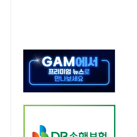
치 프레임에 졸속 추진…'잼데믹' 안보까지 몰고 와"
재개해야 여론조사 51.9%…그것이 국민의 뜻"
규모의 AI 데이터센터 건설 추진
층 안부에 AI 활용…이주노동자 폭염 방치, 국격 훼손"
 수시 통화…독립성 논란 재점화
 절정…주말 주춤 후 다시 불볕더위