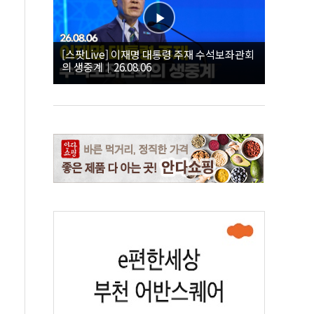
[스팟Live] 이재명 대통령 주재 수석보좌관회
의 생중계｜26.08.06