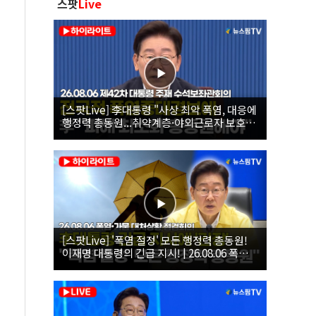
스팟
Live
[스팟Live] 李대통령 "사상 최악 폭염, 대응에
행정력 총동원...취약계층·야외근로자 보호에
힘써야"｜26.08.06 제42차 대통령 주재 수석
보좌관회의
[스팟Live] '폭염 절정' 모든 행정력 총동원!
이재명 대통령의 긴급 지시! | 26.08.06 폭염•
가뭄 대처상황 점검회의