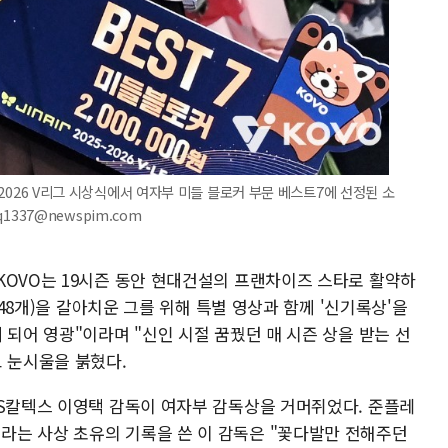
5-2026 V리그 시상식에서 여자부 미들 블로커 부문 베스트7에 선정된 소
oq1337@newspim.com
KOVO는 19시즌 동안 현대건설의 프랜차이즈 스타로 활약하
748개)을 갈아치운 그를 위해 특별 영상과 함께 '신기록상'을
 되어 영광"이라며 "신인 시절 꿈꿨던 매 시즌 상을 받는 선
고 눈시울을 붉혔다.
GS칼텍스 이영택 감독이 여자부 감독상을 거머쥐었다. 준플레
는 사상 초유의 기록을 쓴 이 감독은 "꽃다발만 전해주던