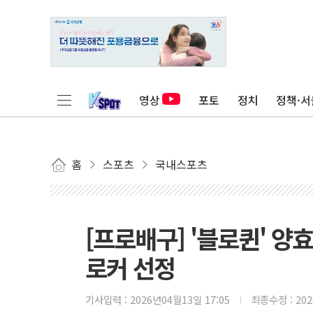
영상
포토
정치
정책·서
홈
스포츠
국내스포츠
[프로배구] '블로퀸' 양
로커 선정
기사입력 :
2026년04월13일 17:05
최종수정 :
20