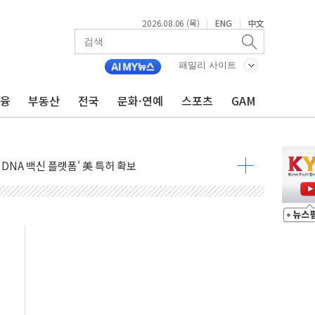
2026.08.06 (목)
ENG
中文
|
|
커패시터' 사업 확대
주 추가 매입
패밀리 사이트
 849억원…전년 比 22.3%↑
금융
부동산
전국
문화·연예
스포츠
GAM
영업익 1037억원…상반기 역대 최대
항공우주·방산으로 넓힌다
DNA 백신 플랫폼' 美 특허 확보
관 이전' 대응 '맞손'
↑…상승폭 커졌지만 고가주택 밀집된 강남·서초 둔화
압변압기 첫 공급...국가 전력망에 첫 입성
대대적 인상 계획...업계 파장 예고
업익 14.2% 감소…"온라인 사업으로 성장"
 투표' 요구...친청계 응집력 '희석' 전략 통할까
현대 테라타워 구리갈매' 공급
…'매출 절반' 실리콘 반등에 하반기 기대