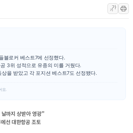
가
정점식 "사관학교 통합 정
가
장동혁 "李대통령 재판 
日, 아키타에 일본 최대 
[종합] 李대통령 "취약계
트럼프, 워시 연준의장과
'40도 극한 폭염' 내일
미들블로커 베스트7에 선정했다.
속공 3위 성적으로 유종의 미를 거뒀다.
독상을 받았고 각 포지션 베스트7도 선정됐다.
어요.
 날까지 상받아 영광"
부에선 대한항공 조토