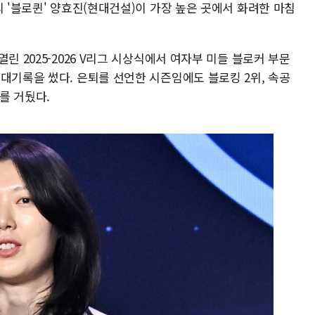
의 '블로퀸' 양효진(현대건설)이 가장 높은 곳에서 화려한 마침
린 2025-2026 V리그 시상식에서 여자부 미들 블로커 부문
대기록을 썼다. 은퇴를 선언한 시즌임에도 블로킹 2위, 속공
를 거뒀다.