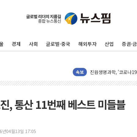
뉴인텍, 하반기 '전력용 
듀오백 정관영 대표, 자사
BGF리테일, 2분기 영업익
울
경제
사회
글로벌·중국
해외투자
산업
증권·
휴젤, 매출 2545억원·
포스코, 희귀가스 사업 
진원생명과학, '코로나19 
경북도·대구시 '2차 공공기
속보
서울 아파트값 0.26%
효성중공업, 덴마크에 초고
딥시크, AI 서비스 가격 
효진, 통산 11번째 베스트 미들블
CJ프레시웨이, 2분기 영
초박빙 경선에 친명계 '추가
구리시 입주업종 확대…'
26년04월13일 17:05
KCC, 실적은 주춤했지만