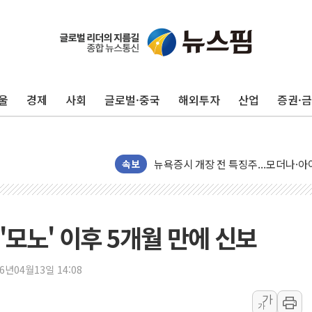
울
경제
사회
글로벌·중국
해외투자
산업
증권·
유럽증시, 견조한 실적 소화하며 대부분
리투아니아 국방 "러, 우크라 드론으로
구광모, 내주 실리콘밸리서 젠슨 황 
뉴욕증시 개장 전 특징주...모더나
속보
김정관 장관 "영업이익 N% 성과급
뉴욕증시 프리뷰, 미 주가선물 AI주
청와대, 북한 단거리 탄도미사일 발사
'모노' 이후 5개월 만에 신보
금값 7주 만에 최고…美 고용 둔화·
[인도증시] 중동 긴장 완화에 실적 호
26년04월13일 14:08
러, 1인칭시점 드론으로 우크라 민간
가
가
[베트남 증시] 지수 하락 속 'DGC