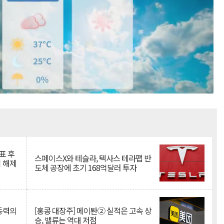
Mute
표 후
스페이스X와 테슬라, 텍사스 테라팹 반
 해제
도체 공장에 초기 168억달러 투자
 동력의
[홍콩 대장주] 메이퇀② 실적은 고속 상
승, 밸류는 역대 저점