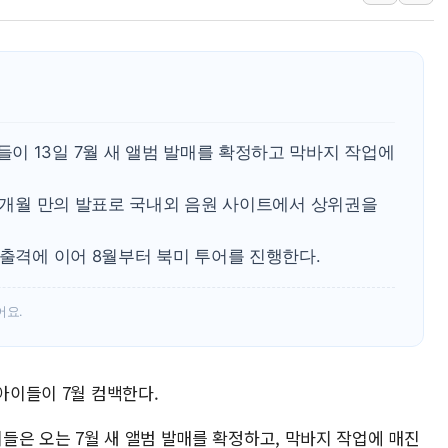
'월가의 황제' 다이먼 "금융시장 레
양주 섬유염색공장서 화재 1명 중상…
김정관 산업부 장관 "주 52시간 손봐
해군 1함대 창설 80주년…지역과 함께
[3보] 북, 원산서 동해로 단거리 탄도
이 13일 7월 새 앨범 발매를 확정하고 막바지 작업에
우크라 드론 전술, 중남미 콜롬비아에
 5개월 만의 발표로 국내외 음원 사이트에서 상위권을
동해해경, 독도 해상서 부유물 감긴 
주한미군 "오산기지 누출, 백린 아닌 
 출격에 이어 8월부터 북미 투어를 진행한다.
구미 폐염산처리업체서 불 2시간30여
어요.
 아이들이 7월 컴백한다.
들은 오는 7월 새 앨범 발매를 확정하고, 막바지 작업에 매진