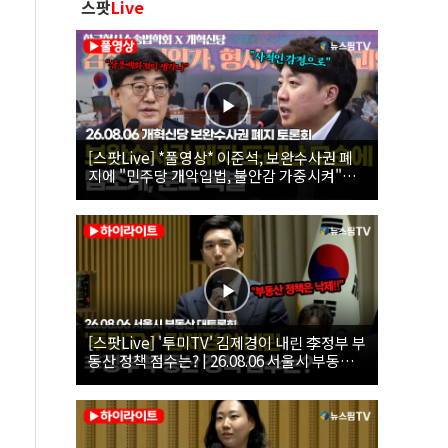
스팟
Live
[스팟Live] *풀영상* 이준석, 보완수사권 폐
지에 "민주당 개악입법, 불안감 가중시켜"｜
26.08.06 개혁신당 보완수사권 폐지 토론회
[스팟Live] '투미TV' 김제경이 내린 李정부 부
동산 정책 점수는? | 26.08.06 서울시 부동산
대토론회