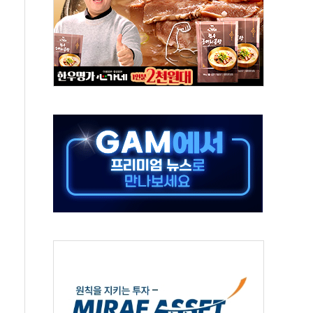
버리지 위험수위…숨은 차입이 더 큰 변수"
대응 1단계 진압 중
야, 경쟁상대 中과 비교해야"
하는 '선봉'의 대민 봉사
미사일 1발 발사… 올해 10번째·42일 만 도발
 새 안보 위기… 반군·마약카르텔이 습득해 전투 활용
어선 구조
무해한 표면 부식 물질"
분만에 진화...외국인 노동자 숨져