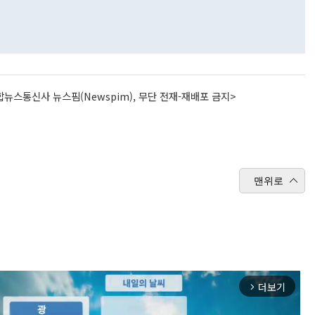
뉴스통신사 뉴스핌(Newspim), 무단 전재-재배포 금지>
맨위로
더보기
arrow_forward_ios