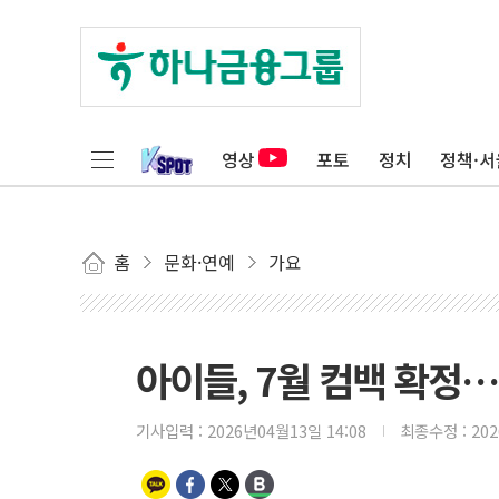
영상
포토
정치
정책·서
홈
문화·연예
가요
아이들, 7월 컴백 확정…
기사입력 :
2026년04월13일 14:08
최종수정 :
20