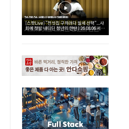
[스팟Live] "전셋집 구하려다 월세 선택"...사
회에 첫발 내디딘 청년의 한탄 | 26.08.06 서울
시 부동산 대토론회