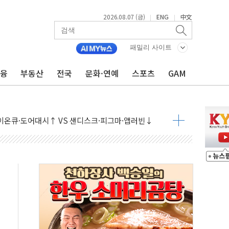
2026.08.07 (금)
ENG
中文
|
|
패밀리 사이트
금융
부동산
전국
문화·연예
스포츠
GAM
 상승… "2분기 기업 순이익 21% 증가" 전망
 나토 회원국 공격 검토… 거짓 깃발 작전"
재회…로봇·AI 데이터센터·모빌리티 구체화
·아이온큐·도어대시↑ VS 샌디스크·피그마·앱러빈↓
 반대…상법·자본시장법 개정 논의"
 차익실현 속 혼조세...웨스턴디지털·샌디스크↓
에 긴급 안보 점검회의
호르무즈 재개방 기대에 강세
조까지, 상승...호실적 보고 기업 상승세 뚜렷
인 '사파리' 공격… 시민들 공포감 극대화 전략
' 임시 주총 기대감에 홀로 상한가…마진 잔액은 사상 최고