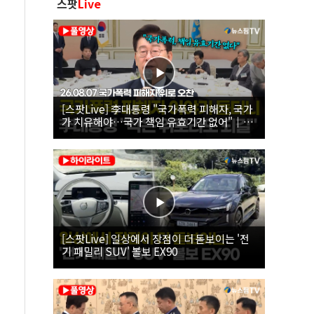
스팟
Live
[스팟Live] 李대통령 "국가폭력 피해자, 국가
가 치유해야…국가 책임 유효기간 없어"｜
26.08.07 국가폭력 피해자 위로 오찬
[스팟Live] 일상에서 장점이 더 돋보이는 '전
기 패밀리 SUV' 볼보 EX90