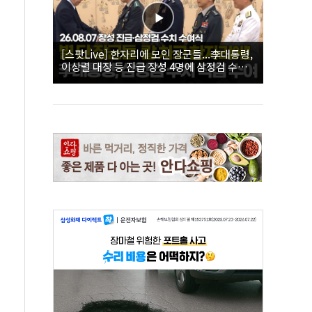
[스팟Live] 한자리에 모인 장군들...李대통령,
이상렬 대장 등 진급 장성 4명에 삼정검 수치
직접 수여｜26.08.07 장성 진급·삼정검 수치
수여식