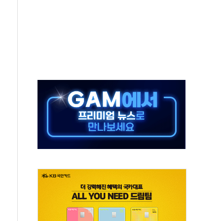
·태양광주↑ VS 트레이드데스크·웬디스↓
 끝까지 찾겠다"
중 완화 전환점"
적 공급 확대·속도전 총력"
 급등
않아"