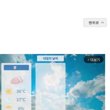
맨위로
더보기
arrow_forward_ios