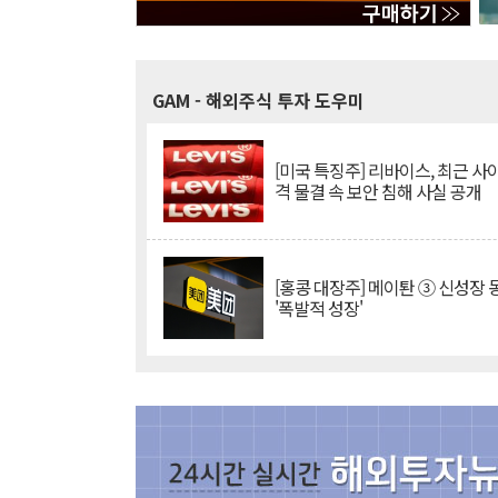
GAM
- 해외주식 투자 도우미
[미국 특징주] 리바이스, 최근 사
격 물결 속 보안 침해 사실 공개
[홍콩 대장주] 메이퇀 ③ 신성장
'폭발적 성장'