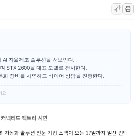
가
뉴욕증시 개장 전 특징주...아틀라시안·클라우드플레어
가
보훈부, 미 DPAA와 MOU… "6·25 미군 실종자 7359명
트럼프 "금리 내려야"…파월 때와 달리 워시엔 톤 낮춰
특정 정치인 측근 포항시 정책특보 내정설...포항시 '시끌'
李 "해남 태양광, 대한민국 다음 100년 밑거름…수도권 집
李 대통령, '6시간 마라톤 부동산 2차 회의' 주재… "전폭
가해 AI 자율제조 솔루션을 선보인다.
트럼프, 中 겨냥 폴리실리콘 관세 15% 부과…美 태양광주
며 STX 2600을 대표 모델로 전시한다.
[사진] 빈살만과 에르도안의 만남
 특화 장비를 시연하고 바이어 상담을 진행한다.
이란와이어 "이란 최고지도자 위독…곧 사망해도 놀랍지 
어요.
반 커넥티드 팩토리 시연
로봇 자동화 솔루션 전문 기업 스맥이 오는 17일까지 일산 킨텍