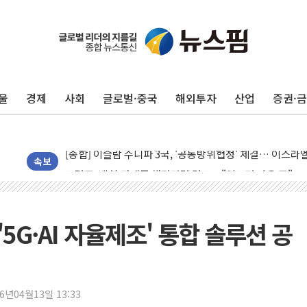
울
경제
사회
글로벌·중국
해외투자
산업
증권·
유럽증시, 美 고용 예상 밖 부진에 연준 금리 인상 가능성 
미 연준 매파 기세 꺾이나…고용 감소에 9월 동결 전망 우
[종합] 이슬람 수니파 3국, '공동방위협정' 체결… 이스라
트럼프, 백신·자폐증 행정명령 검토…"이르면 다음 주"
속보
美 항소법원, 백악관 무도회장 공사 중단 명령…트럼프 제
이란 핵심 원유 수출항 '하르그섬', 최근 1주일 이상 '올스
美 고용 쇼크에 엔화 장중 급등…시장은 "또 개입했나" 촉
 '5G·AI 자율제조' 통합 솔루션 공
[AI MY 뉴스] 뉴욕 반도체주 프리뷰...美 고용 쇼크에 반도
뉴욕증시 프리뷰, 美 고용 쇼크에 금리 인상 우려 후퇴…나
[종합] 美 7월 고용 2만3000명 감소 '쇼크'…9월 금리 인
26년04월13일 13:33
[사진] 이슬람 수니파 3개국, 공동방위협정 체결