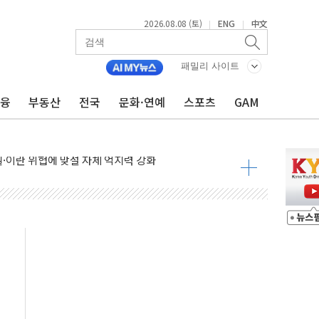
2026.08.08 (토)
ENG
中文
|
|
패밀리 사이트
금융
부동산
전국
문화·연예
스포츠
GAM
낮아지며 상승… STOXX 600 지수는 나흘 연속 최고치
세
엘·이란 위협에 맞설 자체 억지력 강화
동
톱'… 美 해상봉쇄 영향
각
체주 '활짝'
스닥 선물 1%대 상승
상 기대 후퇴