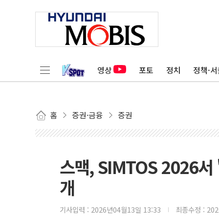
영상
포토
정치
정책·서
홈
증권·금융
증권
스맥, SIMTOS 2026서
개
기사입력 :
2026년04월13일 13:33
최종수정 :
20