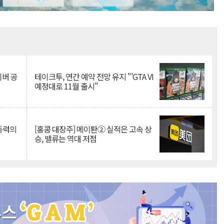
Mute
이버 공
테이크투, 연간 예약 전망 유지 "'GTA VI
예정대로 11월 출시"
 동력의
[홍콩 대장주] 메이퇀② 실적은 고속 상
승, 밸류는 역대 저점