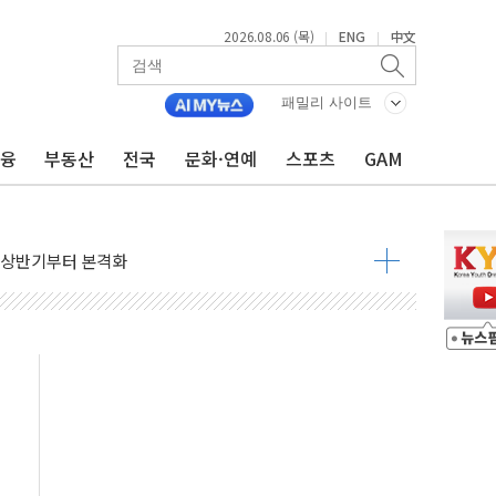
2026.08.06 (목)
ENG
中文
|
|
패밀리 사이트
금융
부동산
전국
문화·연예
스포츠
GAM
 영업익 2.2조 증발...하반기 '환율 역풍' 우려
 해남 태양광발전 '첫삽'…남동발전, 재생에너지 '앞장'
내년 상반기부터 본격화
 의혹' 축구협회 압수수색
 차세대 AI 메모리 기술력 과시
염에 고단열 인테리어 관심 급증"
당' 챙긴 경찰관 2명 송치
강찬 대표, 자사주 매수
기 최대 실적에 13%대 급등
로 확대…신규 항공사 진입길 열려
.7% '생활파킹통장' 출시