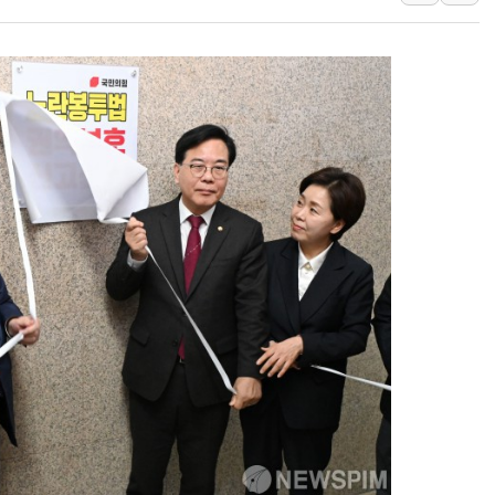
美중간선거 '색깔론' 덧씌
보훈부, 내년 워싱턴서 
가온전선, 싱가포르 도시
정점식, '부산 돌려차기'
[특징주] 美 반도체 약세에
정점식 "경찰, 민중 아
오스템파마, '옥치 잇몸 
SUV 시대에도 세단 저
롯데에너지머티, 2분기 영