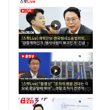
스팟
Live
[스팟Live] 개혁신당·한국형사소송법학회,
'검찰개혁인가, 형사사법의 붕괴인가' 긴급 세
미나｜26.08.06
[스팟Live] *풀영상* "조직의 명운 건다는 각
오로 환골탈태 해야"...경찰 조직의 전면적 쇄
신 촉구한 한병도 | 26.08.06 더불어민주당 정
책조정회의