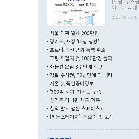
[서울=뉴스핌
관 부처 장관
어 역대 최대
관의 무리한 
출 호조로 월
다. [정동영 통일부 장관이 지난달 23일 오후 서울 종로구 정부서울청사에
2026-08-06 08:
료=한국은행] 한국은행이 6일 발표한 '2026년 6월 국제수지(잠정)'에
서 취임 1주년 
면 지난 6월
부 장관 권한
1000만달러
서울 외곽 월세 200만원
발전 구상'을
이에 따라 올
적 갈등 해결
경기도, 재정 '비상 상황'
했다. 경상수
결과 혐오의 
9000만달러
프로야구 전 경기 폭염 취소
년간의 CVI
지 기준 상품
고령 취업자 첫 1000만명 돌파
무너졌다고도 
며 월간 기준
현실을 바꾸는
달러로 38.
화물선 운임 3주만에 최고
를 평화 체제
196.9% 급
검찰 수사권, 72년만에 막 내려
함께 4자 대
수출은 160
지만 이 대통
서울 첫 폭염중대경보
(18.6%) 
화공존 정책이
했다. 통관 기
'300억 사기' 차가원 구속
다"고 지적했
(16.4%)
투리가 잡혀 
실거주 아니면 세금 껑충
월(-10억9
쁜 상황이 초
증가와 유류할
실적 발표 앞둔 스페이스X
9·19 군사
기록했지만 
[히든스테이지] 즌·오아 첫 도전
"우리의 선의
로 전환됐다.
으로 약간의 의문
를 기록해 전
관은 업무보고
는 배당수입
주의에 근거한
줄면서 25억