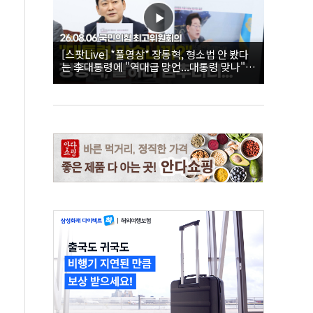
[스팟Live] *풀영상* 장동혁, 형소법 안 봤다
는 李대통령에 "역대급 망언...대통령 맞나"｜
26.08.06 국민의힘 최고위원회의