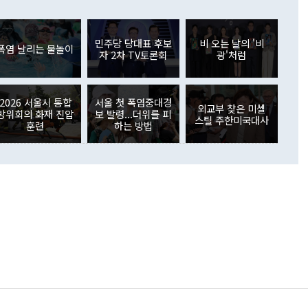
들께서 디스카운트해 주시면 좋겠다"고 선을 그었다. 정 장관
러 증가해 월간 기준 역대 최대 증가 폭을 기록했다. 종전 최대
아 블라디보스토크에서 열리는 '동방경제포럼(EEF)'을 언급하
월(369억9000만달러)을 넘어선 것이다. 직접투자에서는 내국
원에서 (참석을) 검토하고 있다"고 발언한 데 대해서도 조 장관
가 80억1000만달러, 외국인의 국내투자가 46억3000만달러
외교부의 몫"이라며 "아직 거기까지 진도가 나가지 않았다"고
민주당 당대표 후보
비 오는 날의 '비
. 증권투자에서는 외국인의 국내 주식 매도세가 이어졌다. 외
폭염 날리는 물놀이
자 2차 TV토론회
광'처럼
장관이 이날 소개한 대북 구상과 설명은 정부 내 조율을 거치지
주식 투자는 차익실현 매도 등의 영향으로 316억1000만달러
서 문제가 있다. 특히 주적 표현 대체와 국호 사용, 9·19 군
(-310억5000만달러)에 이어 역대 최대 순매도 기록을 다시
 4자회담 추진 등은 통일부 장관이 결정할 사안이 아니어서 월
국인의 국내 채권투자는 세계국채지수(WGBI) 자금 유입에도
이 나오고 있다. 이 대통령은 정 장관의 업무보고를 듣고 난
도래 영향으로 증가 폭이 줄어든 52억9000만달러를 기록했
2026 서울시 통합
서울 첫 폭염중대경
무보고에 발표했다고 승인난 건 아니다"라고 재차 확인했다. 정
외교부 찾은 미셸
 해외 증권투자는 주식을 중심으로 35억6000만달러 증가했
방위회의 화재 진압
보 발령...더위를 피
스틸 주한미국대사
통은 "정 장관의 발언 내용은 대부분 국가안전보장회의(NSC)
newspim.com
훈련
하는 방법
된 사안이 아닌 정 장관의 개인적 생각에 가깝다"며 "안보 관
이 정부의 공식 정책이 아닌 사안을 추진하겠다고 업무보고를
 면전에서 '국군통수권자가 나서야 한다'고 주장한 것은 심각
 5일 청와대 영빈관에서 열린 통일
 외교 안보 부처 업무보고에서 발언하고 있다. [사진=청와대]
장이 현 시점에서 이미 참고가 될 수 없는 과거의 경험 또는 사
식에 기반하고 있다는 것이다. 정 장관이 주장하는 구상은 급
 있는 북한의 전략과 한반도 및 국제 정세를 전혀 반영하지
 비판이 제기되고 있다. 정 장관이 "흘러간 선(先)비핵화만
현실을 바꾸지 못한다"고 언급한 것은 지금까지의 대북 접근
 있다. 북핵 위기 발발 이후 지금까지 모든 핵 협상에서 한국
북한에 선비핵화를 공식적으로 요구한 적이 없기 때문이다. 지
 협상은 북한의 비핵화 조치에 한·미가 상응하는 대가를 제