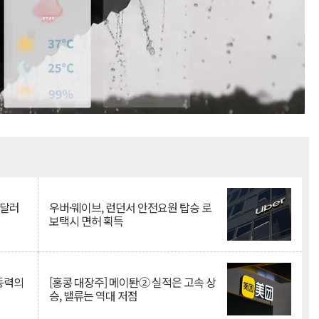
Mute
억달러
우버·웨이브, 런던서 안전요원 탑승 로
보택시 면허 획득
 동력의
[홍콩 대장주] 메이퇀② 실적은 고속 상
승, 밸류는 역대 저점