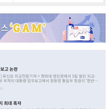
보고 논란
] 유신모 외교전문기자 = 청와대 영빈관에서 5일 열린 외교·
부 부처의 대통령 업무보고에서 정동영 통일부 장관의 '한반도
 구상'과 업무보고 발언이 논란을 빚고 있다. 이날 정 장관의
10
정부 내 조율을 거치지 않은 사안을 정책으로 추진하겠다고 공
는가 하면 사실 관계에 맞지 않은 설명도 있었다. 이재명 대통
로 신중을 기해 달라고 경고했고, 조현 외교부 장관은 '이상
지 최대 흑자
 근거한 비현실적 구상'이라는 비판을 내놨다. 그동안 정 장
책 관련 발언이 물의를 빚은 적은 여러 번 있지만 대통령과 유