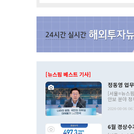
[뉴스핌 베스트 기사]
정동영 업무
[서울=뉴스핌
안보 분야 정
평화공존 발전
2026-08-06 06:
발언 중에는 
언한 것이 있
령은 공개적으
6월 경상수
주의적 희망에
관의 대북 정