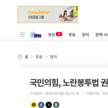
영상
포토
정치
정책·서
홈
포토
정치
국민의힘, 노란봉투법 
기사입력 :
2026년04월13일 10:36
최종수정 :
20