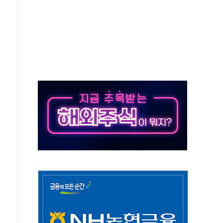
우는 트럼프...당내선 "안 먹힌다" 균열
첫 '국제보훈컨퍼런스'… 한미동맹 상징성 부각
철도 전력망 구축 계약
 부적절 발언 논란 사과…"재발 방지 모든 조치"
 S7 모두 '파란불'
닌 권력 지팡이 자처…보완수사권 폐지해도 되나"
치약' 출시
력…아반떼 계약 첫날 1만대 넘었다
업손실 169억원…전년 比 45.7% 축소