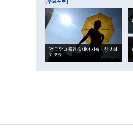
[주요포토]
라며 "여러분
억1000만달
이 9월 러시
였던 올해 3
며 "정부 차
인의 해외투자
은 "그것은 
각각 증가했다
잘랐다. 정 
국인의 국내 
않았다는 점에
감소하며 전월
사합의 복원,
경신했다. 외
권이라는 지적
분기 말 만기
뒤 "여기 업
다. 내국인의
'전국 맑고 폭염·열대야 지속…한낮 최
부의 한 소식
다. eoyn2@
고 39도
를 거쳐 결정
련 부처 장관
하고 대통령의
한 문제"라고 지적했다. 이재명 대통령이
외교 국방 등
2026.08.05 ◆시대착오적 접근, 대북 인식 오류 더욱 문제인 것은 정 장관
의 이같은 주
실과 다른 인
격히 변화하고
못하고 있다는
되뇌는 것은 
법을 호도하고
이나 미국은 
금까지의 북핵