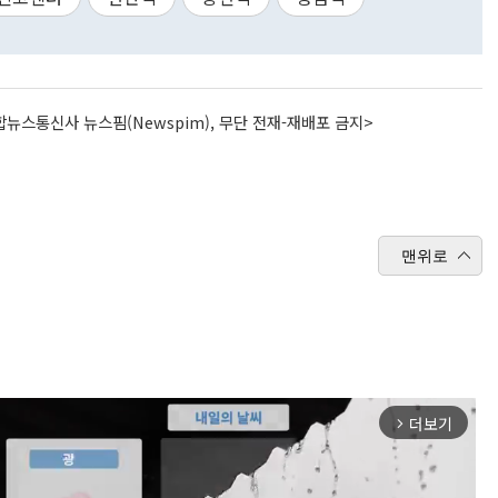
뉴스통신사 뉴스핌(Newspim), 무단 전재-재배포 금지>
맨위로
더보기
arrow_forward_ios