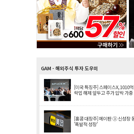
GAM
- 해외주식 투자 도우미
[미국 특징주] 스페이스X, 1010
락업 해제 앞두고 주가 압박 가중
[홍콩 대장주] 메이퇀 ③ 신성장
'폭발적 성장'