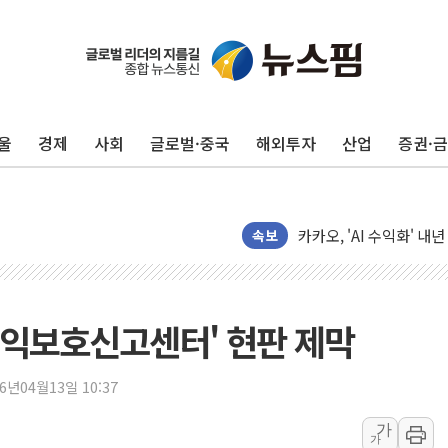
울
경제
사회
글로벌·중국
해외투자
산업
증권·
환율 100원 빠지면 현대차
국내 최대 400MW 규모
카카오, 'AI 수익화' 
경찰, '홍명보 감독 선임
속보
삼성전자, FMS 2026서
LX하우시스 "역대급 폭
일 안 하고 '초과근무 수
권익보호신고센터' 현판 제막
토마토시스템 조길주·이
[특징주] 고려아연, 상반
26년04월13일 10:37
한·체코 항공편 주10회
가
가
SBI저축은행, 최고 연 7