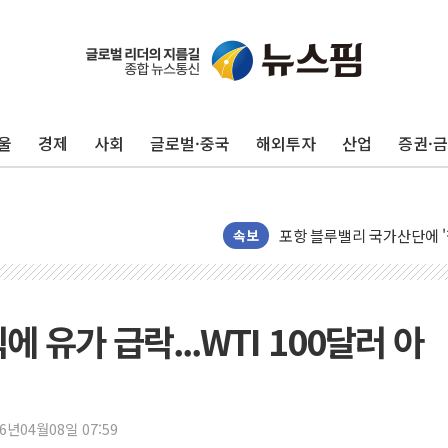
울
경제
사회
글로벌·중국
해외투자
산업
증권·
125mm 폭우 쏟아진 울진..
평택 진위면 공장서 질식사
포항 블루밸리 국가산단에 '
속보
상주 낙동강 선착장 하류서 50
[종합] 김민석, 정청래에 누적 1
민주당 경북도당위원장에 오중
에 유가 급락...WTI 100달러 아
인천서 말다툼 중 어머니 살
김민석, 강원·대구·경북 경선서
[속보] 민주, 강원·대구·경북 
[속보] 민주, 경북 경선 결과 
26년04월08일 07:59