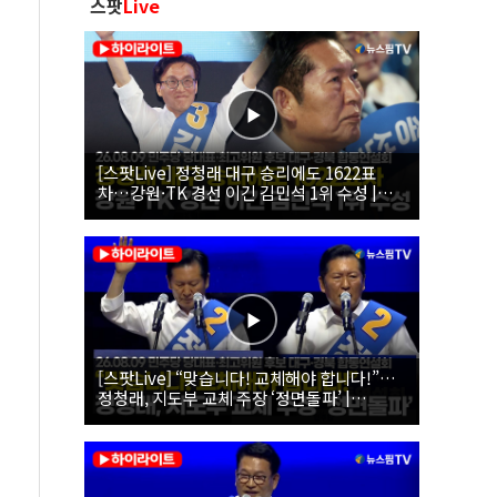
스팟
Live
[스팟Live] 정청래 대구 승리에도 1622표
차…강원·TK 경선 이긴 김민석 1위 수성 |
26.08.09 더불어민주당 당대표·최고위원 후
보 대구·경북 합동연설회
[스팟Live] “맞습니다! 교체해야 합니다!”…
정청래, 지도부 교체 주장 ‘정면돌파’ |
26.08.09 더불어민주당 당대표·최고위원 후
보 대구·경북 합동연설회