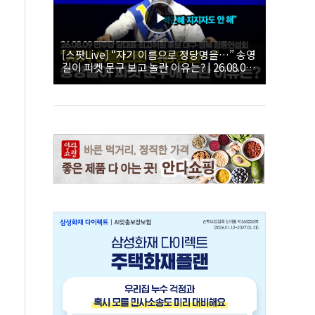
[스팟Live] “자기 이름으로 정당명을…” 송영
길이 피켓 문구 보고 놀란 이유는? | 26.08.09
더불어민주당 당대표·최고위원 후보 대구·경
북 합동연설회