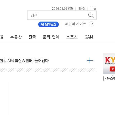
2026.08.09 (일)
ENG
中文
|
|
패밀리 사이트
금융
부동산
전국
문화·연예
스포츠
GAM
.'두천~하당'·'올미골교' 차량 통행 선제 제한
고 발생…작업자 1명 숨져
철강 AI융합실증센터' 들어선다
대 숨진 채 발견...경찰, 조사 중
.48%p 차 선두 유지...金 46.01% vs 鄭 44.53%
기 당선...합산득표율 68.63%
해 10대 구속…범행 후 반려견도 죽여
 정청래에 승리…金 48.54% vs 鄭 44.40%
경선 결과...김민석 48.54% 정청래 44.40%
발표...김민석 47.37% 정청래 45.71% 송영길 6.92%