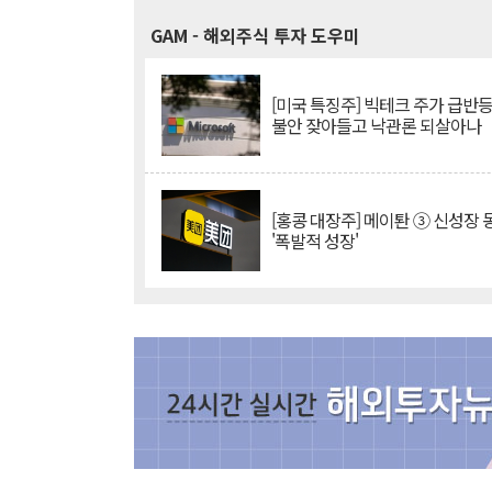
GAM
- 해외주식 투자 도우미
[미국 특징주] 빅테크 주가 급반등..
불안 잦아들고 낙관론 되살아나
[홍콩 대장주] 메이퇀 ③ 신성장
'폭발적 성장'