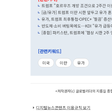
트럼프 "호르무즈 개방 조건으로 2주간 이
[금/유가] 트럼프 이란 시한 앞두고 유가 
유가, 트럼프 최후통첩·OPEC+ '찔끔' 증
반도체·소비 버팀목에도…KDI "유가 급등
[종합] 파키스탄, 트럼프에 '협상 시한 2주 
[관련키워드]
미국
이란
유가
<저작권자(c) 글로벌리더의 지름길 종합
디지털뉴스콘텐츠 이용규칙 보기