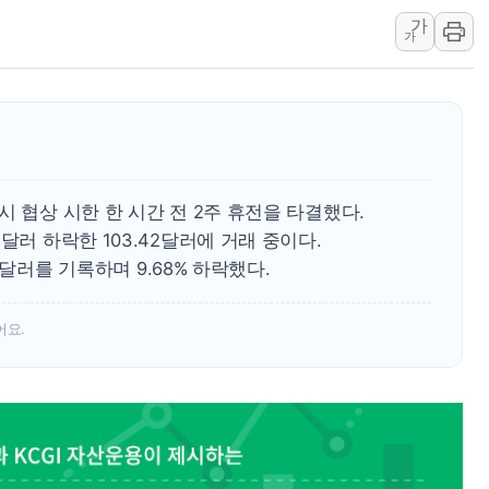
[속보] 민주, 대구 경선 결과 
가
[속보] 민주, 강원 경선 결과 
가
정재헌 CEO, SKT 장기고
최태원, 노소영에 9440억
하나금융, 명동 소상공인에 
인천시 광복절 현수막 '태
병무청, 보충역 전면 손질…
시 협상 시한 한 시간 전 2주 휴전을 타결했다.
홈플러스發 대형마트 판매,
달러 하락한 103.42달러에 거래 중이다.
윤준병·이해민 의원, '정부
66달러를 기록하며 9.68% 하락했다.
'호우·산사태 주의보' 울진 
어요.