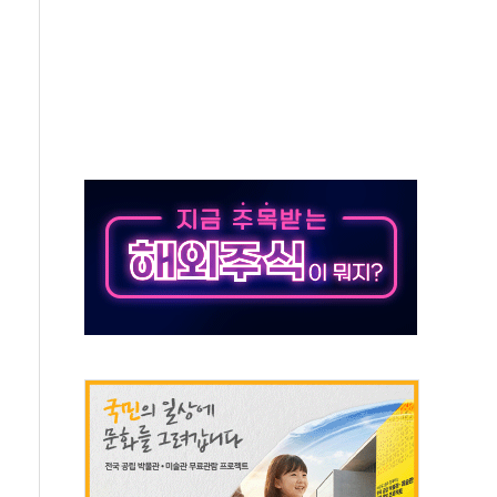
발표...정청래 47.82% 김민석 46.35% 송영길 5.83%
발표...김민석 50.30% 정청래 41.94% 송영길 7.76%
객 400명 맞이…"마음 잇는 시간 되길"
 지급 확정되나…재상고 앞두고 막판 셈법
'행복상자' 전달
극기 거꾸로' 논란…이틀만에 철거
 예술·체육요원 최대 33% 감축
 역대 최대폭 감소한 9.4%↓…유통업계 양극화 심화
 특사'로 콜롬비아 대통령 취임식 참석
시간당 30mm 강한 비...호우 피해 없어