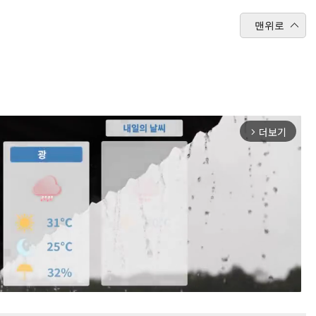
맨위로
더보기
arrow_forward_ios