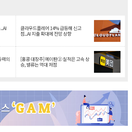
Mute
.AI
클라우드플레어 14% 급등해 신고
점...AI 지출 확대에 전망 상향
 동력의
[홍콩 대장주] 메이퇀② 실적은 고속 상
승, 밸류는 역대 저점