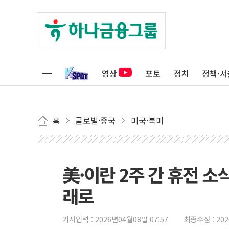
영상
포토
정치
정책·서
홈
글로벌·중국
미국·북미
美·이란 2주 간 휴전 소식
래로
기사입력 :
2026년04월08일 07:57
최종수정 :
20