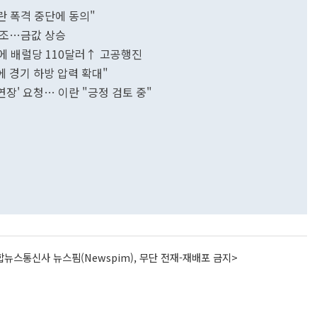
란 폭격 중단에 동의"
혼조…금값 상승
산에 배럴당 110달러↑ 고공행진
에 경기 하방 압력 확대"
연장' 요청… 이란 "긍정 검토 중"
뉴스통신사 뉴스핌(Newspim), 무단 전재-재배포 금지>