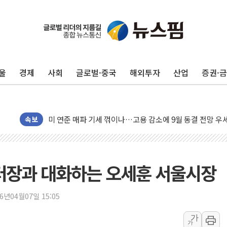
민주, 오늘 제주·인천 경선 결과 발표...'김민석 재역전 vs
한상협, 업계 개인정보 보안 새판 짠다…'자율규제단체' 
뉴욕증시, 고용 쇼크에 금리 인상 우려 후퇴…S&P500 
울
경제
사회
글로벌·중국
해외투자
산업
증권·
트럼프, 쿡 연준 이사 해임 재추진…"26일까지 의혹 소명"
유럽증시, 美 고용 예상 밖 부진에 연준 금리 인상 가능성 
미 연준 매파 기세 꺾이나…고용 감소에 9월 동결 전망 우
속보
[종합] 이슬람 수니파 3국, '공동방위협정' 체결… 이스라
트럼프, 백신·자폐증 행정명령 검토…"이르면 다음 주"
美 항소법원, 백악관 무도회장 공사 중단 명령…트럼프 제
장과 대화하는 오세훈 서울시장
이란 핵심 원유 수출항 '하르그섬', 최근 1주일 이상 '올스
美 고용 쇼크에 엔화 장중 급등…시장은 "또 개입했나" 촉
26년04월07일 15:05
[AI MY 뉴스] 뉴욕 반도체주 프리뷰...美 고용 쇼크에 반도
가
뉴욕증시 프리뷰, 美 고용 쇼크에 금리 인상 우려 후퇴…나
가