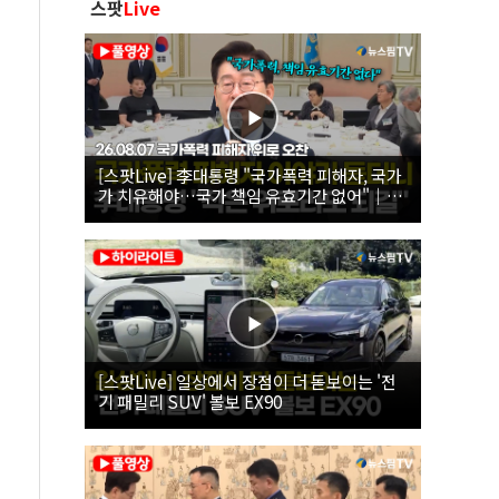
스팟
Live
[스팟Live] 李대통령 "국가폭력 피해자, 국가
가 치유해야…국가 책임 유효기간 없어"｜
26.08.07 국가폭력 피해자 위로 오찬
[스팟Live] 일상에서 장점이 더 돋보이는 '전
기 패밀리 SUV' 볼보 EX90