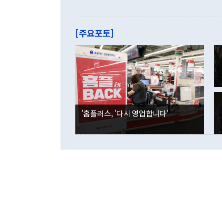
으로 약간의 의문
를 기록해 전
관은 업무보고
는 배당수입
주의에 근거한
줄면서 25억
[주요포토]
라며 "여러분
억1000만달
이 9월 러시
였던 올해 3
며 "정부 차
인의 해외투자
은 "그것은 
각각 증가했다
잘랐다. 정 
국인의 국내 
않았다는 점에
감소하며 전월
사합의 복원,
경신했다. 외
권이라는 지적
분기 말 만기
뒤 "여기 업
다. 내국인의
'홈플러스, '다시 영업합니다'
부의 한 소식
다. eoyn2@
를 거쳐 결정
련 부처 장관
하고 대통령의
한 문제"라고 지적했다. 이재명 대통령이
외교 국방 등
2026.08.05 ◆시대착오적 접근, 대북 인식 오류 더욱 문제인 것은 정 장관
의 이같은 주
실과 다른 인
격히 변화하고
못하고 있다는