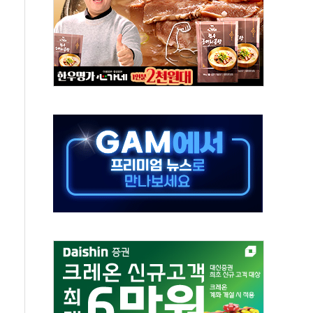
상 기대 후퇴
·태양광주↑ VS 트레이드데스크·웬디스↓
 끝까지 찾겠다"
중 완화 전환점"