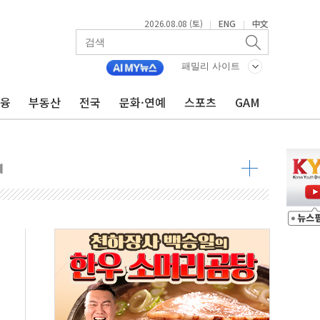
2026.08.08 (토)
ENG
中文
|
|
 정청래 격차 확대'
패밀리 사이트
타진
최고치
금융
부동산
전국
문화·연예
스포츠
GAM
 요구
낮아지며 상승… STOXX 600 지수는 나흘 연속 최고치
세
엘·이란 위협에 맞설 자체 억지력 강화
동
톱'… 美 해상봉쇄 영향
각
체주 '활짝'
스닥 선물 1%대 상승