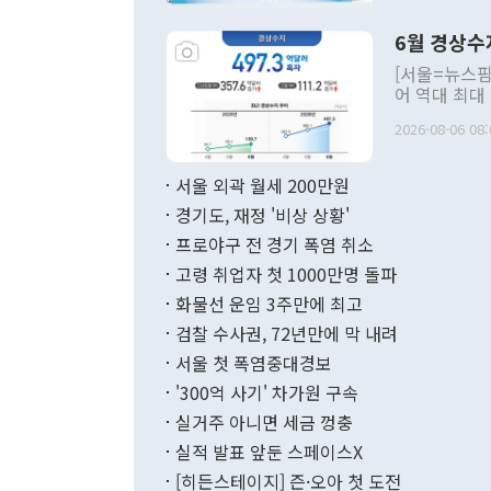
언한 것이 있
령은 공개적으
6월 경상수
주의적 희망에
관의 대북 정
[서울=뉴스핌
관 부처 장관
어 역대 최대
관의 무리한 
출 호조로 월
다. [정동영 통일부 장관이 지난달 23일 오후 서울 종로구 정부서울청사에
2026-08-06 08:
료=한국은행] 한국은행이 6일 발표한 '2026년 6월 국제수지(잠정)'에
서 취임 1주년 
면 지난 6월
부 장관 권한
1000만달러
서울 외곽 월세 200만원
발전 구상'을
이에 따라 올
적 갈등 해결
경기도, 재정 '비상 상황'
했다. 경상수
결과 혐오의 
9000만달러
프로야구 전 경기 폭염 취소
년간의 CVI
지 기준 상품
고령 취업자 첫 1000만명 돌파
무너졌다고도 
며 월간 기준
현실을 바꾸는
달러로 38.
화물선 운임 3주만에 최고
를 평화 체제
196.9% 급
검찰 수사권, 72년만에 막 내려
함께 4자 대
수출은 160
지만 이 대통
서울 첫 폭염중대경보
(18.6%) 
화공존 정책이
했다. 통관 기
'300억 사기' 차가원 구속
다"고 지적했
(16.4%)
투리가 잡혀 
실거주 아니면 세금 껑충
월(-10억9
쁜 상황이 초
증가와 유류할
실적 발표 앞둔 스페이스X
9·19 군사
기록했지만 
[히든스테이지] 즌·오아 첫 도전
"우리의 선의
로 전환됐다.