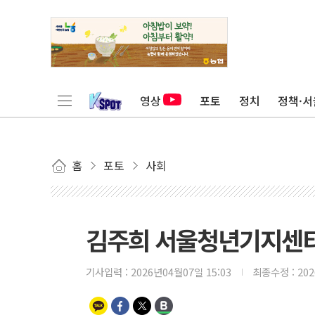
영상
포토
정치
정책·서
홈
포토
사회
김주희 서울청년기지센터
기사입력 :
2026년04월07일 15:03
최종수정 :
20