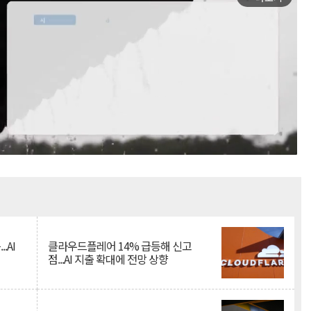
Mute
.AI
클라우드플레어 14% 급등해 신고
점...AI 지출 확대에 전망 상향