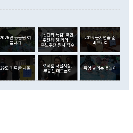
이 들 때도 있다"며 부정적으로 반응했다. 조현 외교부 장
월(21억7000만달러)보다 흑자 폭이 확대됐다. 배당소득수지
 사후 브리핑에서 정 장관이 언급한 '4자 회담'에 대해 "이상
이 늘어난 데다 전월 분기배당에 따른 기저효과로 배당지급이
 어떤 희망이라 하더라도 그건 아직 조율되지 않은 방법"이
6000만달러 흑자를 나타냈다. 금융계정 순자산은 6월 중 467
들께서 디스카운트해 주시면 좋겠다"고 선을 그었다. 정 장관
러 증가해 월간 기준 역대 최대 증가 폭을 기록했다. 종전 최대
아 블라디보스토크에서 열리는 '동방경제포럼(EEF)'을 언급하
월(369억9000만달러)을 넘어선 것이다. 직접투자에서는 내국
원에서 (참석을) 검토하고 있다"고 발언한 데 대해서도 조 장관
가 80억1000만달러, 외국인의 국내투자가 46억3000만달러
'선관위 특검' 국민
외교부의 몫"이라며 "아직 거기까지 진도가 나가지 않았다"고
2026년 동물원 여
2026 을지연습 준
. 증권투자에서는 외국인의 국내 주식 매도세가 이어졌다. 외
추천위 첫 회의…
름나기
비보고회
장관이 이날 소개한 대북 구상과 설명은 정부 내 조율을 거치지
주식 투자는 차익실현 매도 등의 영향으로 316억1000만달러
후보추천 절차 착수
서 문제가 있다. 특히 주적 표현 대체와 국호 사용, 9·19 군
(-310억5000만달러)에 이어 역대 최대 순매도 기록을 다시
 4자회담 추진 등은 통일부 장관이 결정할 사안이 아니어서 월
국인의 국내 채권투자는 세계국채지수(WGBI) 자금 유입에도
이 나오고 있다. 이 대통령은 정 장관의 업무보고를 듣고 난
도래 영향으로 증가 폭이 줄어든 52억9000만달러를 기록했
무보고에 발표했다고 승인난 건 아니다"라고 재차 확인했다. 정
오세훈 서울시장,
 해외 증권투자는 주식을 중심으로 35억6000만달러 증가했
39도 기록한 서울
폭염 날리는 물놀이
부동산 대토론회
통은 "정 장관의 발언 내용은 대부분 국가안전보장회의(NSC)
newspim.com
된 사안이 아닌 정 장관의 개인적 생각에 가깝다"며 "안보 관
이 정부의 공식 정책이 아닌 사안을 추진하겠다고 업무보고를
 면전에서 '국군통수권자가 나서야 한다'고 주장한 것은 심각
 5일 청와대 영빈관에서 열린 통일
 외교 안보 부처 업무보고에서 발언하고 있다. [사진=청와대]
장이 현 시점에서 이미 참고가 될 수 없는 과거의 경험 또는 사
식에 기반하고 있다는 것이다. 정 장관이 주장하는 구상은 급
 있는 북한의 전략과 한반도 및 국제 정세를 전혀 반영하지
 비판이 제기되고 있다. 정 장관이 "흘러간 선(先)비핵화만