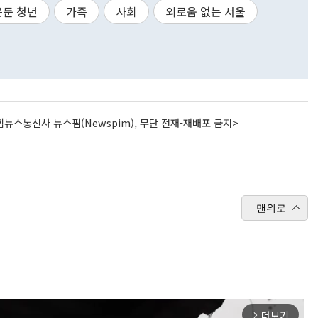
은둔 청년
가족
사회
외로움 없는 서울
뉴스통신사 뉴스핌(Newspim), 무단 전재-재배포 금지>
맨위로
더보기
arrow_forward_ios