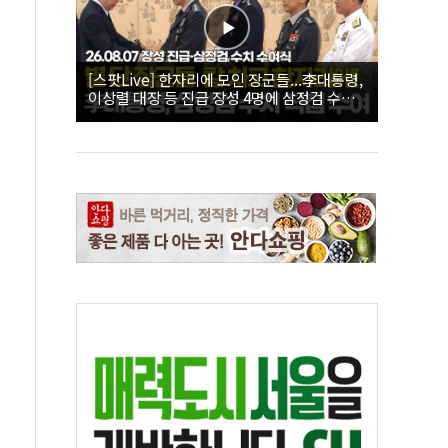
[스팟Live] 한자리에 모인 장군들...李대통령,
이상렬 대장 등 진급 장성 4명에 삼정검 수치
직접 수여｜26.08.07 장성 진급·삼정검 수치
수여식