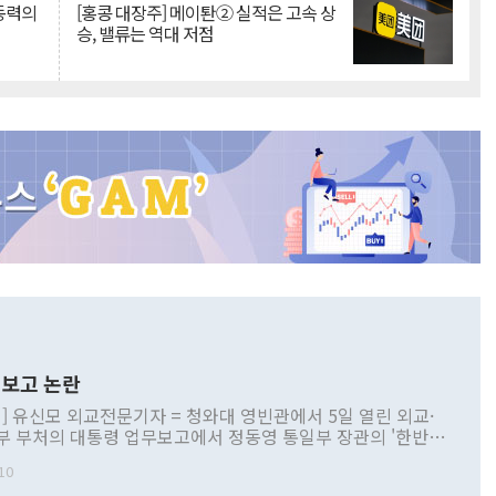
 동력의
[홍콩 대장주] 메이퇀② 실적은 고속 상
승, 밸류는 역대 저점
보고 논란
] 유신모 외교전문기자 = 청와대 영빈관에서 5일 열린 외교·
부 부처의 대통령 업무보고에서 정동영 통일부 장관의 '한반도
 구상'과 업무보고 발언이 논란을 빚고 있다. 이날 정 장관의
10
정부 내 조율을 거치지 않은 사안을 정책으로 추진하겠다고 공