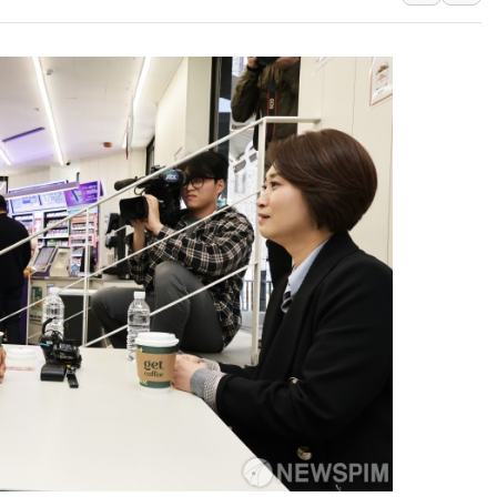
[종합] 美 7월 고용 2만3000명 감소 '쇼크'…9월 금리 인
[사진] 이슬람 수니파 3개국, 공동방위협정 체결
뉴욕증시 개장 전 특징주...아틀라시안·클라우드플레어
보훈부, 미 DPAA와 MOU… "6·25 미군 실종자 7359명
트럼프 "금리 내려야"…파월 때와 달리 워시엔 톤 낮춰
특정 정치인 측근 포항시 정책특보 내정설...포항시 '시끌'
李 "해남 태양광, 대한민국 다음 100년 밑거름…수도권 집