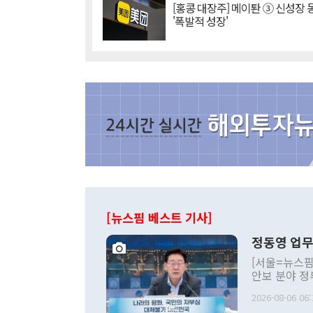
[홍콩 대장주] 메이퇀 ③ 신성장
'폭발적 성장'
[뉴스핌 베스트 기사]
정동영 업무
[서울=뉴스핌
안보 분야 정
평화공존 발전
2026-08-06 06:
발언 중에는 