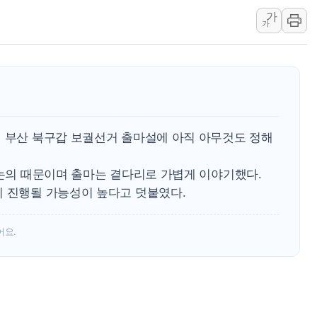
가
뉴욕증시, 고용 쇼크에 금리 인상 우려 후퇴…S&P500 
가
트럼프, 쿡 연준 이사 해임 재추진…"26일까지 의혹 소명"
유럽증시, 美 고용 예상 밖 부진에 연준 금리 인상 가능성 
미 연준 매파 기세 꺾이나…고용 감소에 9월 동결 전망 우
[종합] 이슬람 수니파 3국, '공동방위협정' 체결… 이스라
트럼프, 백신·자폐증 행정명령 검토…"이르면 다음 주"
일 부산 북구갑 보궐선거 출마설에 아직 아무것도 정해
美 항소법원, 백악관 무도회장 공사 중단 명령…트럼프 제
이란 핵심 원유 수출항 '하르그섬', 최근 1주일 이상 '올스
 논의 때문이며 출마는 곁다리로 가볍게 이야기했다.
美 고용 쇼크에 엔화 장중 급등…시장은 "또 개입했나" 촉
이 진행될 가능성이 높다고 덧붙였다.
[AI MY 뉴스] 뉴욕 반도체주 프리뷰...美 고용 쇼크에 반도
뉴욕증시 프리뷰, 美 고용 쇼크에 금리 인상 우려 후퇴…나
어요.
[종합] 美 7월 고용 2만3000명 감소 '쇼크'…9월 금리 인