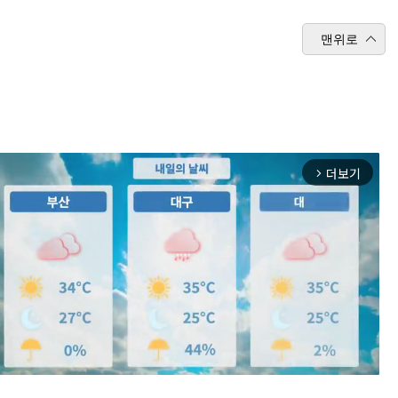
맨위로
더보기
arrow_forward_ios