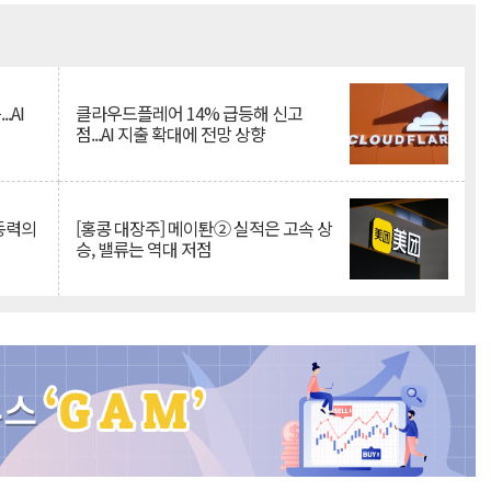
Mute
.AI
클라우드플레어 14% 급등해 신고
점...AI 지출 확대에 전망 상향
 동력의
[홍콩 대장주] 메이퇀② 실적은 고속 상
승, 밸류는 역대 저점