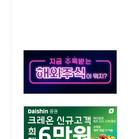
최고치
 요구
낮아지며 상승… STOXX 600 지수는 나흘 연속 최고치
세
엘·이란 위협에 맞설 자체 억지력 강화
동
톱'… 美 해상봉쇄 영향
각
체주 '활짝'
스닥 선물 1%대 상승
상 기대 후퇴