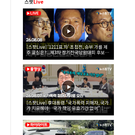
스팟
Live
[스팟Live] ‘1211표 차’ 초접전, 승부 가를 제
주 표심은?...제3차 정기전국당원대회 후보자
제주 합동연설회 생중계 | 26.08.08
[스팟Live] 李대통령 "국가폭력 피해자, 국가
가 치유해야…국가 책임 유효기간 없어"｜
26.08.07 국가폭력 피해자 위로 오찬