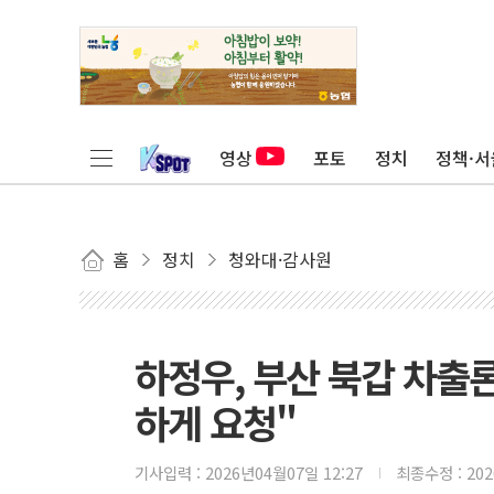
영상
포토
정치
정책·서
홈
정치
청와대·감사원
하정우, 부산 북갑 차출
하게 요청"
기사입력 :
2026년04월07일 12:27
최종수정 :
20