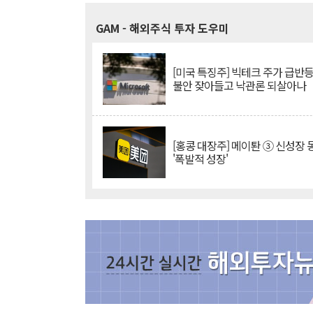
GAM
- 해외주식 투자 도우미
[미국 특징주] 빅테크 주가 급반등..
불안 잦아들고 낙관론 되살아나
[홍콩 대장주] 메이퇀 ③ 신성장
'폭발적 성장'