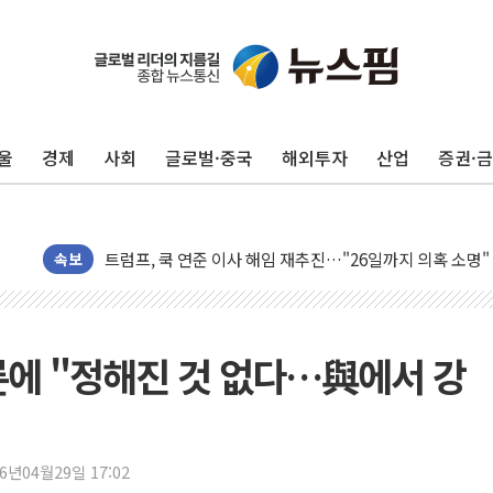
울
경제
사회
글로벌·중국
해외투자
산업
증권·
李대통령, 'ISA·주가누르기 방지법' 전면 재검토 지시
속보
'호우 특보' 경북 울진 시간당 20~30mm 강한 비...가뭄 
주말 무더위·열대야 지속…내륙 곳곳 소나기
오세훈 "용산공원 주택 검토, 민주당 스스로 원칙 뒤집는 
론에 "정해진 것 없다…與에서 강
충북 주말 무더위 지속…청주·진천 35도, 곳곳 소나기
10월 보완수사권 폐지·공소청 출범…피해자들 '범죄 사각
민주당, 오늘 제주·인천 경선 발표...김민석 '재역전' vs 정
26년04월29일 17:02
한상협, 업계 개인정보 보안 새판 짠다…'자율규제단체' 