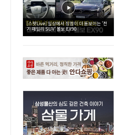
[스팟Live] 일상에서 장점이 더 돋보이는 '전
기 패밀리 SUV' 볼보 EX90