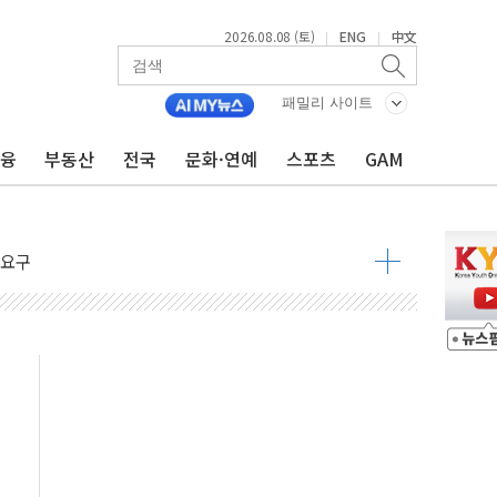
2026.08.08 (토)
ENG
中文
|
|
패밀리 사이트
금융
부동산
전국
문화·연예
스포츠
GAM
해소될 듯
것"
지대' 우려
청래 '격차 확대'
타진