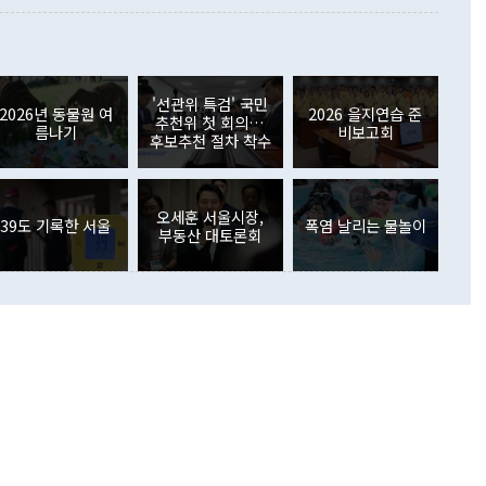
 사후 브리핑에서 정 장관이 언급한 '4자 회담'에 대해 "이상
이 늘어난 데다 전월 분기배당에 따른 기저효과로 배당지급이
 어떤 희망이라 하더라도 그건 아직 조율되지 않은 방법"이
6000만달러 흑자를 나타냈다. 금융계정 순자산은 6월 중 467
들께서 디스카운트해 주시면 좋겠다"고 선을 그었다. 정 장관
러 증가해 월간 기준 역대 최대 증가 폭을 기록했다. 종전 최대
아 블라디보스토크에서 열리는 '동방경제포럼(EEF)'을 언급하
월(369억9000만달러)을 넘어선 것이다. 직접투자에서는 내국
원에서 (참석을) 검토하고 있다"고 발언한 데 대해서도 조 장관
가 80억1000만달러, 외국인의 국내투자가 46억3000만달러
'선관위 특검' 국민
외교부의 몫"이라며 "아직 거기까지 진도가 나가지 않았다"고
2026년 동물원 여
2026 을지연습 준
. 증권투자에서는 외국인의 국내 주식 매도세가 이어졌다. 외
추천위 첫 회의…
름나기
비보고회
장관이 이날 소개한 대북 구상과 설명은 정부 내 조율을 거치지
주식 투자는 차익실현 매도 등의 영향으로 316억1000만달러
후보추천 절차 착수
서 문제가 있다. 특히 주적 표현 대체와 국호 사용, 9·19 군
(-310억5000만달러)에 이어 역대 최대 순매도 기록을 다시
 4자회담 추진 등은 통일부 장관이 결정할 사안이 아니어서 월
국인의 국내 채권투자는 세계국채지수(WGBI) 자금 유입에도
이 나오고 있다. 이 대통령은 정 장관의 업무보고를 듣고 난
도래 영향으로 증가 폭이 줄어든 52억9000만달러를 기록했
무보고에 발표했다고 승인난 건 아니다"라고 재차 확인했다. 정
오세훈 서울시장,
 해외 증권투자는 주식을 중심으로 35억6000만달러 증가했
39도 기록한 서울
폭염 날리는 물놀이
부동산 대토론회
통은 "정 장관의 발언 내용은 대부분 국가안전보장회의(NSC)
newspim.com
된 사안이 아닌 정 장관의 개인적 생각에 가깝다"며 "안보 관
이 정부의 공식 정책이 아닌 사안을 추진하겠다고 업무보고를
 면전에서 '국군통수권자가 나서야 한다'고 주장한 것은 심각
 5일 청와대 영빈관에서 열린 통일
 외교 안보 부처 업무보고에서 발언하고 있다. [사진=청와대]
장이 현 시점에서 이미 참고가 될 수 없는 과거의 경험 또는 사
식에 기반하고 있다는 것이다. 정 장관이 주장하는 구상은 급
 있는 북한의 전략과 한반도 및 국제 정세를 전혀 반영하지
 비판이 제기되고 있다. 정 장관이 "흘러간 선(先)비핵화만
현실을 바꾸지 못한다"고 언급한 것은 지금까지의 대북 접근
 있다. 북핵 위기 발발 이후 지금까지 모든 핵 협상에서 한국