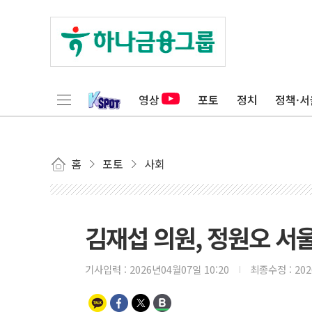
영상
포토
정치
정책·서
홈
포토
사회
김재섭 의원, 정원오 서
기사입력 :
2026년04월07일 10:20
최종수정 :
20