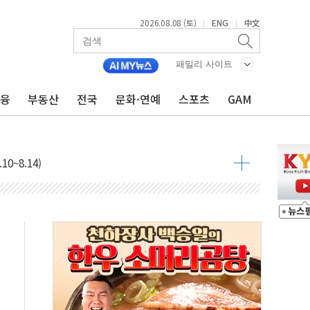
2026.08.08 (토)
ENG
中文
|
|
패밀리 사이트
금융
부동산
전국
문화·연예
스포츠
GAM
표...김민석 45.09% 정청래 43.27% 송영길 11.63%
표...김민석 52.64% 정청래 39.89% 송영길 7.47%
0~8.14)
…공습 한계·탄약 부족 현실화
50㎜ 폭우…강원 동해안 강한 비 이어져
 환경미화원 수거차에 치여 사망
동…60대 남성 2명 숨져
보는 일 없게"…'결혼 페널티' 22개 과제 손본다
터보트 전복…1명 사망·1명 실종
의 날 참석..."국제적 시민 연대로 목소리 내야"