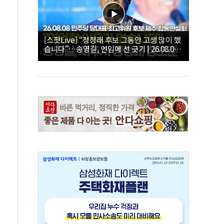
[스팟Live] “정청래 후보 그동안 고생 많이 했
습니다”…송영길, 연임에 선 긋기 | 26.08.08
더불어민주당 당대표·최고위원 후보 제주 합
동연설회