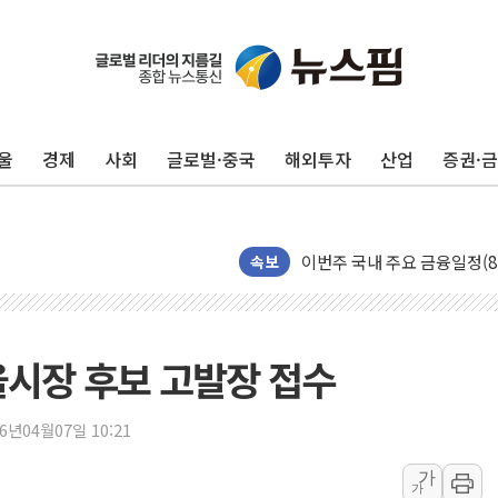
울
경제
사회
글로벌·중국
해외투자
산업
증권·
[속보] 민주, 인천 경선 결과 발
[속보] 민주, 제주 경선 결과 발
이번주 국내 주요 금융일정(8.1
속보
美, 이란전 출구전략 만지작
강릉·동해·삼척 시간당 최대 
폐기물 수거하다 참변…60대
울시장 후보 고발장 접수
서울 중랑구 주택가서 흉기 난
李대통령 "결혼 때문에 손해 
26년04월07일 10:21
여수 오동도 인근 해상서 모
추미애, '위안부' 피해자 기림
가
가