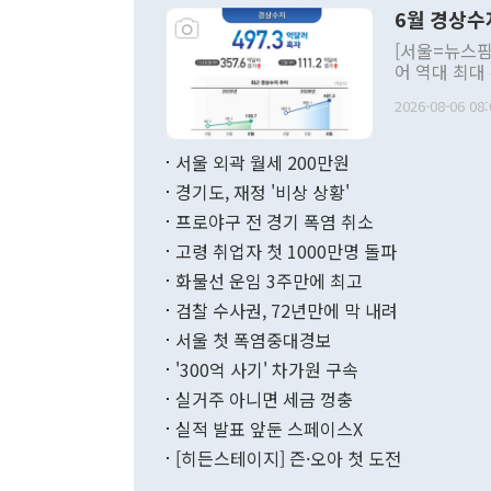
령은 공개적으
6월 경상수
주의적 희망에
관의 대북 정
[서울=뉴스핌
관 부처 장관
어 역대 최대
관의 무리한 
출 호조로 월
다. [정동영 통일부 장관이 지난달 23일 오후 서울 종로구 정부서울청사에
2026-08-06 08:
료=한국은행] 한국은행이 6일 발표한 '2026년 6월 국제수지(잠정)'에
서 취임 1주년 
면 지난 6월
부 장관 권한
1000만달러
서울 외곽 월세 200만원
발전 구상'을
이에 따라 올
적 갈등 해결
경기도, 재정 '비상 상황'
했다. 경상수
결과 혐오의 
9000만달러
프로야구 전 경기 폭염 취소
년간의 CVI
지 기준 상품
고령 취업자 첫 1000만명 돌파
무너졌다고도 
며 월간 기준
현실을 바꾸는
달러로 38.
화물선 운임 3주만에 최고
를 평화 체제
196.9% 급
검찰 수사권, 72년만에 막 내려
함께 4자 대
수출은 160
지만 이 대통
서울 첫 폭염중대경보
(18.6%) 
화공존 정책이
했다. 통관 기
'300억 사기' 차가원 구속
다"고 지적했
(16.4%)
투리가 잡혀 
실거주 아니면 세금 껑충
월(-10억9
쁜 상황이 초
증가와 유류할
실적 발표 앞둔 스페이스X
9·19 군사
기록했지만 
[히든스테이지] 즌·오아 첫 도전
"우리의 선의
로 전환됐다.
으로 약간의 의문
를 기록해 전