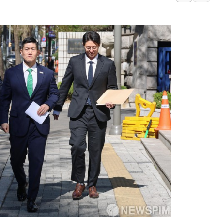
인천 선재도 갯벌서 해루질 중
인천서 말다툼 중 어머니 흉기
'화합' 꺼낸 김민석에 '뻔뻔
李대통령, ISA 개편 재검토 
동해중부 전 해상 풍랑주의보…
연일 폭염에 온열질환 사망 
中 전방위 아파트 부양, 수도
인제 용대리 계곡서 수위 상
동해시, 11~14일 '별똥별
강원 중·남부 동해안 시간당