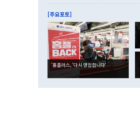
관은 업무보고
는 배당수입
주의에 근거한
줄면서 25억
[주요포토]
라며 "여러분
억1000만달
이 9월 러시
였던 올해 3
며 "정부 차
인의 해외투자
은 "그것은 
각각 증가했다
잘랐다. 정 
국인의 국내 
않았다는 점에
감소하며 전월
사합의 복원,
경신했다. 외
권이라는 지적
분기 말 만기
뒤 "여기 업
다. 내국인의
'홈플러스, '다시 영업합니다'
부의 한 소식
다. eoyn2@
를 거쳐 결정
련 부처 장관
하고 대통령의
한 문제"라고 지적했다. 이재명 대통령이
외교 국방 등
2026.08.05 ◆시대착오적 접근, 대북 인식 오류 더욱 문제인 것은 정 장관
의 이같은 주
실과 다른 인
격히 변화하고
못하고 있다는
되뇌는 것은 
법을 호도하고