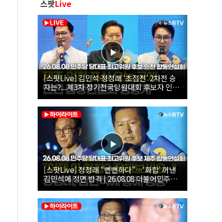
스팟
Live
[스팟Live] 김민석·정청래 ‘초접전’ 2차전 승
자는?...제3차 정기전국당원대회 후보자 인천
합동연설회 생중계 | 26.08.08
[스팟Live] 정청래 “뻔뻔하다”…‘화합’ 꺼낸
김민석에 정면 반격 | 26.08.08 더불어민주당
당대표·최고위원 후보 제주 합동연설회