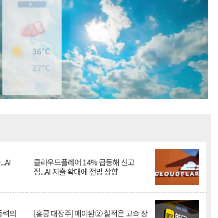
Mute
.AI
클라우드플레어 14% 급등해 신고
점...AI 지출 확대에 전망 상향
 동력의
[홍콩 대장주] 메이퇀② 실적은 고속 상