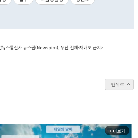
뉴스통신사 뉴스핌(Newspim), 무단 전재-재배포 금지>
맨위로
더보기
arrow_forward_ios