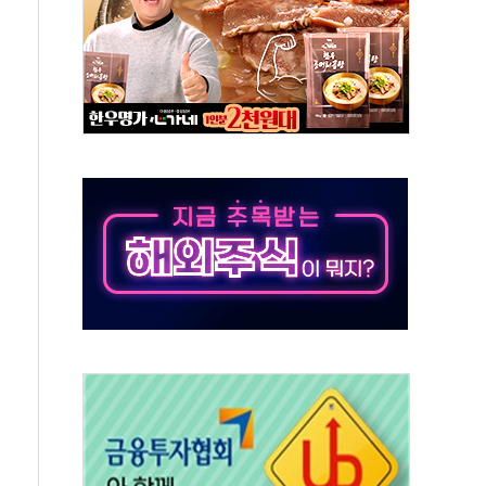
 실종 60대 나흘만에 숨진 채 발견
 살해 10대 아들 체포
' 받아친 정청래…제주 연설서 신경전 고조
지시…與 "적극 환영"·野 "졸속 국정"
10일까지 최대 3.5m 높은 물결
23명…정부, 비상대응기구 가동
 베이징도 부동산 규제 철폐
승으로 피서객 7명 고립…전원 구조
 멍' 운영…페르세우스 유성우 관측
 50mm 이상 폭우…호우경보 발효