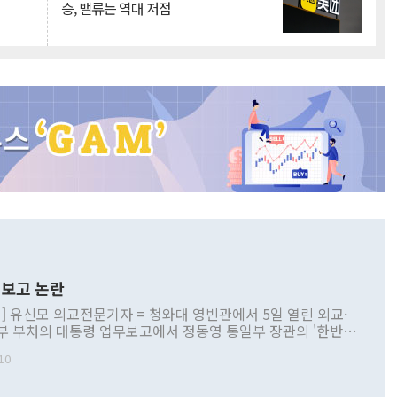
승, 밸류는 역대 저점
보고 논란
] 유신모 외교전문기자 = 청와대 영빈관에서 5일 열린 외교·
부 부처의 대통령 업무보고에서 정동영 통일부 장관의 '한반도
 구상'과 업무보고 발언이 논란을 빚고 있다. 이날 정 장관의
10
정부 내 조율을 거치지 않은 사안을 정책으로 추진하겠다고 공
는가 하면 사실 관계에 맞지 않은 설명도 있었다. 이재명 대통