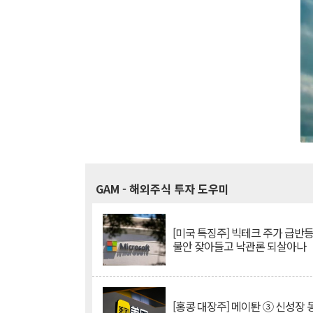
GAM
- 해외주식 투자 도우미
[미국 특징주] 빅테크 주가 급반등..
불안 잦아들고 낙관론 되살아나
[홍콩 대장주] 메이퇀 ③ 신성장