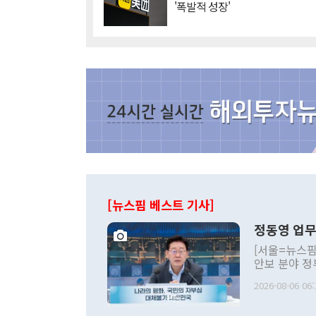
'폭발적 성장'
[뉴스핌 베스트 기사]
정동영 업무
[서울=뉴스핌
안보 분야 정
평화공존 발전
2026-08-06 06:
발언 중에는 
언한 것이 있