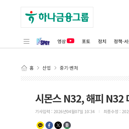
영상
포토
정치
정책·서
홈
산업
중기·벤처
시몬스 N32, 해피 N3
기사입력 :
2026년04월07일 10:34
최종수정 :
20