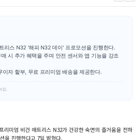
[사진] 이슬람 수니파 3개국, 공동방위협정 체결
뉴욕증시 개장 전 특징주...아틀라시안·클라우드플레어
보훈부, 미 DPAA와 MOU… "6·25 미군 실종자 7359명
트럼프 "금리 내려야"…파월 때와 달리 워시엔 톤 낮춰
특정 정치인 측근 포항시 정책특보 내정설...포항시 '시끌'
리스 N32 '해피 N32 데이' 프로모션을 진행한다.
李 "해남 태양광, 대한민국 다음 100년 밑거름…수도권 집
구매 시 추가 혜택을 주며 안전 센서와 앱 기능을 강조
李 대통령, '6시간 마라톤 부동산 2차 회의' 주재… "전폭
트럼프, 中 겨냥 폴리실리콘 관세 15% 부과…美 태양광주
무이자 할부, 무료 프리미엄 배송을 제공한다.
[사진] 빈살만과 에르도안의 만남
이란와이어 "이란 최고지도자 위독…곧 사망해도 놀랍지 
어요.
 프리미엄 비건 매트리스 N32가 건강한 숙면의 즐거움을 전하
프로모션을 진행한다고 7일 밝혔다.