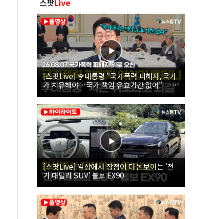
스팟
Live
[스팟Live] 李대통령 "국가폭력 피해자, 국가
가 치유해야…국가 책임 유효기간 없어"｜
26.08.07 국가폭력 피해자 위로 오찬
[스팟Live] 일상에서 장점이 더 돋보이는 '전
기 패밀리 SUV' 볼보 EX90