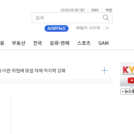
2026.08.08 (토)
ENG
中文
|
|
패밀리 사이트
금융
부동산
전국
문화·연예
스포츠
GAM
낮아지며 상승… STOXX 600 지수는 나흘 연속 최고치
세
엘·이란 위협에 맞설 자체 억지력 강화
동
톱'… 美 해상봉쇄 영향
각
체주 '활짝'
스닥 선물 1%대 상승
상 기대 후퇴