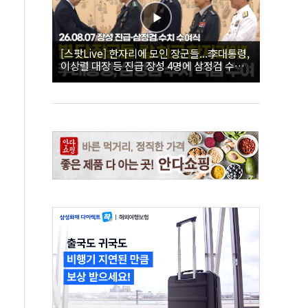
[스팟Live] 한자리에 모인 장군들...李대통령,
이상렬 대장 등 진급 장성 4명에 삼정검 수치
직접 수여｜26.08.07 장성 진급·삼정검 수치
수여식