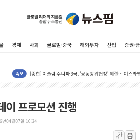
울
경제
사회
글로벌·중국
해외투자
산업
증권·
유럽증시, 美 고용 예상 밖 부진에 연준 금리 인상 가능성 
미 연준 매파 기세 꺾이나…고용 감소에 9월 동결 전망 우
[종합] 이슬람 수니파 3국, '공동방위협정' 체결… 이스라
속보
트럼프, 백신·자폐증 행정명령 검토…"이르면 다음 주"
美 항소법원, 백악관 무도회장 공사 중단 명령…트럼프 제
이란 핵심 원유 수출항 '하르그섬', 최근 1주일 이상 '올스
2 데이 프로모션 진행
美 고용 쇼크에 엔화 장중 급등…시장은 "또 개입했나" 촉
[AI MY 뉴스] 뉴욕 반도체주 프리뷰...美 고용 쇼크에 반도
26년04월07일 10:34
뉴욕증시 프리뷰, 美 고용 쇼크에 금리 인상 우려 후퇴…나
가
[종합] 美 7월 고용 2만3000명 감소 '쇼크'…9월 금리 인
가