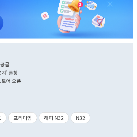
 공급
운지' 론칭
업스토어 오픈
드
프리미엄
해피 N32
N32