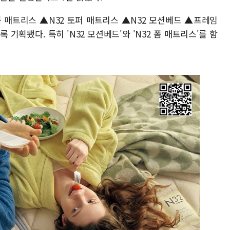
폼 매트리스 ▲N32 토퍼 매트리스 ▲N32 모션베드 ▲프레임
기획됐다. 특히 'N32 모션베드'와 'N32 폼 매트리스'를 함