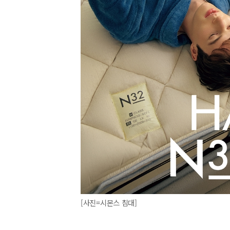
[사진=시몬스 침대]