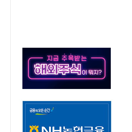
·태양광주↑ VS 트레이드데스크·웬디스↓
 끝까지 찾겠다"
중 완화 전환점"
적 공급 확대·속도전 총력"
 급등
않아"