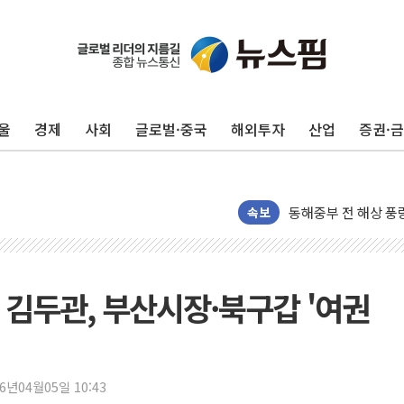
울
경제
사회
글로벌·중국
해외투자
산업
증권·
'화합' 꺼낸 김민석
李대통령, ISA 개편
동해중부 전 해상 풍
연일 폭염에 온열질환
속보
中 전방위 아파트 부
인제 용대리 계곡서 
동해시, 11~14일 
 김두관, 부산시장·북구갑 '여권
강원 중·남부 동해안
청양 밭에서 일하던 
폭염에 車 운전면허 
26년04월05일 10:43
李대통령, 'ISA·주