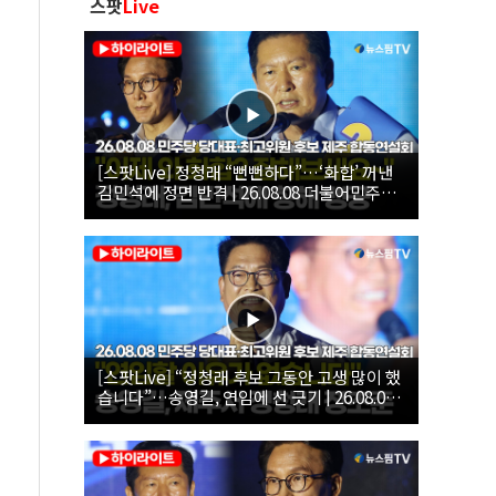
스팟
Live
[스팟Live] 정청래 “뻔뻔하다”…‘화합’ 꺼낸
김민석에 정면 반격 | 26.08.08 더불어민주당
당대표·최고위원 후보 제주 합동연설회
[스팟Live] “정청래 후보 그동안 고생 많이 했
습니다”…송영길, 연임에 선 긋기 | 26.08.08
더불어민주당 당대표·최고위원 후보 제주 합
동연설회