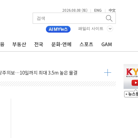
2026.08.08 (토)
ENG
中文
|
|
패밀리 사이트
금융
부동산
전국
문화·연예
스포츠
GAM
에 '뻔뻔' 받아친 정청래…제주 연설서 신경전 고조
 재검토 지시…與 "적극 환영"·野 "졸속 국정"
랑주의보…10일까지 최대 3.5m 높은 물결
 사망 23명…정부, 비상대응기구 가동
양, 수도 베이징도 부동산 규제 철폐
수위 상승으로 피서객 7명 고립…전원 구조
'별똥별 멍' 운영…페르세우스 유성우 관측
 시간당 50mm 이상 폭우…호우경보 발효
90대 숨져…온열질환 여부 조사
기능시험 오전 집중 편성…체감온도 38도 넘으면 중단
가누르기 방지법' 전면 재검토 지시