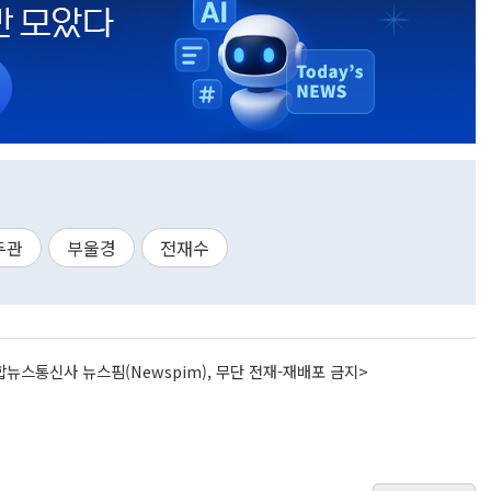
두관
부울경
전재수
뉴스통신사 뉴스핌(Newspim), 무단 전재-재배포 금지>