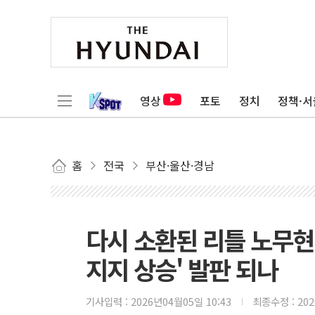
영상
포토
정치
정책·서
홈
전국
부산·울산·경남
다시 소환된 리틀 노무현
지지 상승' 발판 되나
기사입력 :
2026년04월05일 10:43
최종수정 :
20