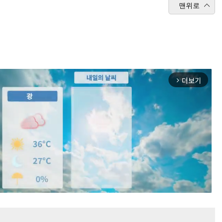
맨위로
더보기
arrow_forward_ios