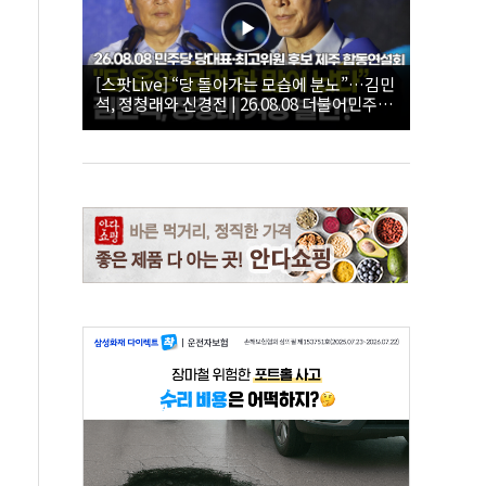
[스팟Live] “당 돌아가는 모습에 분노”…김민
석, 정청래와 신경전 | 26.08.08 더불어민주당
당대표·최고위원 후보 제주 합동연설회