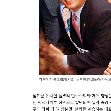
김두관 전 국회의원(왼쪽), 노무현 전 대통령(가운데)[
남해군수 시절 풀뿌리 민주주의와 개혁 행정을
년 행정자치부 장관으로 발탁되며 일약 중앙 정
주의 타파'와 '지방분권' 철학을 계승하는 대