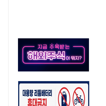
 시간당 20~30mm 강한 비...가뭄 해소될 듯
 지속…내륙 곳곳 소나기
택 검토, 민주당 스스로 원칙 뒤집는 것"
속…청주·진천 35도, 곳곳 소나기
지·공소청 출범…피해자들 '범죄 사각지대' 우려
보 보안 새판 짠다…'자율규제단체' 타진
 경선 발표...김민석 '재역전' vs 정청래 '격차 확대'
에 금리 인상 우려 후퇴…S&P500 최고치
 해임 재추진…"26일까지 의혹 소명" 요구